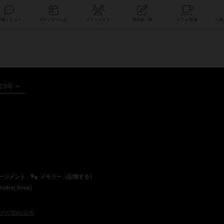
索
新着レビュー
ボードゲーム会
コミュニティ
掲示板一覧
019年～
ージメント
メモリー（記憶する）
rej Sova）
グの登録/分布