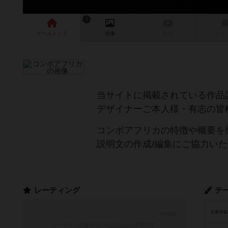
1
ゲーム
トップ
画像
動画
レビ
当サイトに掲載されている作品
デザイナーご本人様・有志の皆
コンボアフリカの特徴や概要を
説明文の作成/編集にご協力い
レーティング
テ
主要登場
レーティングを行うには
ログイン
が必要です