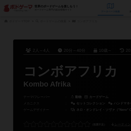
世界のボードゲームを楽しもう！
ボードゲーム専門の総合情報サイト
データベース
検
ボドゲーマTOP
ボードゲームの検索
コンボアフリカ
2人～4人
20分～40分
10歳～
2
コンボアフリカ
Kombo Afrika
テーマ/フレーバー
：
動物
カードゲーム
メカニクス
：
セットコレクション
ハンドマネ
ゲームデザイナー
：
ネロ・オンドレイ・ソヴァ（"Nero" Ond
レーティン