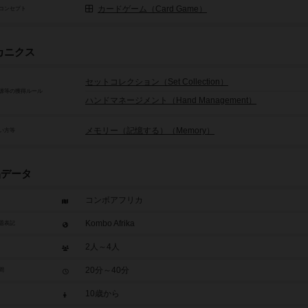
カードゲーム（Card Game）
コンセプト
カニクス
セットコレクション（Set Collection）
源等の獲得ルール
ハンドマネージメント（Hand Management）
メモリー（記憶する）（Memory）
い方等
品データ
コンボアフリカ
Kombo Afrika
題表記
2人～4人
20分～40分
間
10歳から