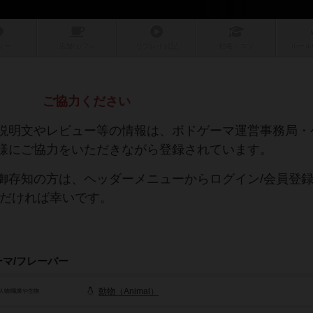
ュー
店舗/
カフェ
リプレイ
日記
戦略
・コツ
ルール
ご協力ください
説明文やレビュー等の情報は、ボドゲーマ運営事務局・
様にご協力をいただきながら登録されています。
御存知の方は、ヘッダーメニューからログイン/会員登
ただければ幸いです。
ーマ/フレーバー
動物（Animal）
人物/職業や生物