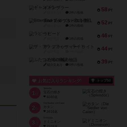
ギャンブラー
58
PT
紹介文なし
2件の投稿
Bitter End ブタペスト救出作戦
52
PT
紹介文なし
1件の投稿
ラピード
46
PT
紹介文なし
1件の投稿
ザ・フラッフィー・ライト
44
PT
紹介文なし
0件の投稿
ふたつの城の物語
39
PT
紹介文あり
6件の投稿
お気に入りランキング
トップ50
Splendor
1
宝石の煌き
位
4040名
Die Siedler von Catan
2
カタン
位
3616名
Dominion
3
ドミニオン
位
2528名