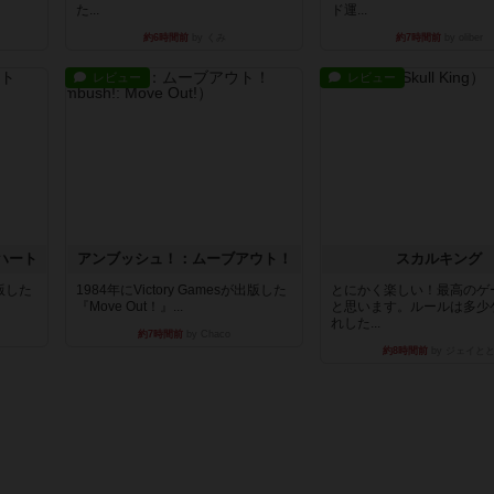
た...
ド運...
約6時間前
by くみ
約7時間前
by oliber
レビュー
レビュー
ハート
アンブッシュ！：ムーブアウト！
スカルキング
出版した
1984年にVictory Gamesが出版した
とにかく楽しい！最高のゲ
『Move Out！』...
と思います。ルールは多少
れした...
約7時間前
by Chaco
約8時間前
by ジェイと