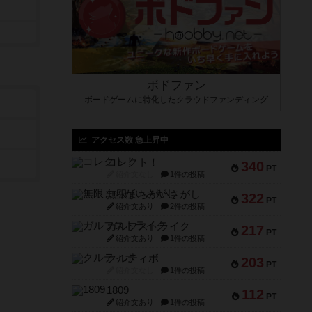
ボドファン
ボードゲームに特化したクラウドファンディング
アクセス数 急上昇中
コレクト！
340
PT
紹介文なし
1件の投稿
無限まちがいさがし
322
PT
紹介文あり
2件の投稿
ガルフストライク
217
PT
紹介文あり
1件の投稿
クルティボ
203
PT
紹介文なし
1件の投稿
1809
112
PT
紹介文あり
1件の投稿