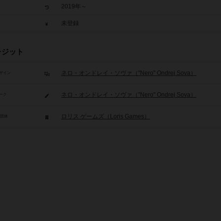
2019年～
未登録
レジット
ネロ・オンドレイ・ソヴァ（"Nero" Ondrej Sova）
ザイン
ネロ・オンドレイ・ソヴァ（"Nero" Ondrej Sova）
ーク
ロリス ゲームズ（Loris Games）
/団体