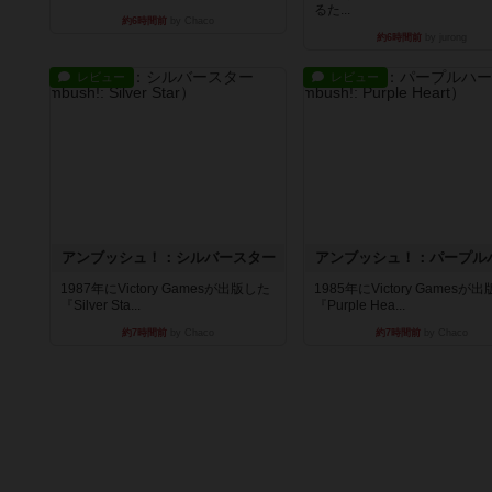
るた...
約6時間前
by Chaco
約6時間前
by jurong
レビュー
レビュー
アンブッシュ！：シルバースター
アンブッシュ！：パープル
1987年にVictory Gamesが出版した
1985年にVictory Gamesが
『Silver Sta...
『Purple Hea...
約7時間前
by Chaco
約7時間前
by Chaco