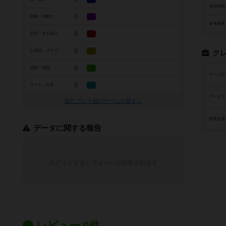
発売時期
0
戦略・判断力
参考価格
0
交渉・立ち回り
0
心理戦・ブラフ
ク
0
攻防・戦闘
ゲームデ
0
アート・外見
アートワ
似たプレイ感のゲームを探す→
関連企業
データに関する報告
ログインするとフォームが表示されます
レビュー 0件