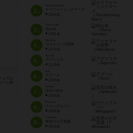
Terraforming Mars
2
テラフォーミングマーズ
位
2394名
Stone Garden
3
枯山水
位
2281名
Viticulture
4
ワイナリーの四季
位
2272名
Agricola
5
アグリコラ
位
2119名
Azul
6
アズール
位
ームでは
2035名
ゲーム慣
Splendor
7
宝石の煌き
位
と
2028名
Wingspan
8
ウイングスパン
位
2006名
7 Wonders
9
世界の七不思議
位
1919名