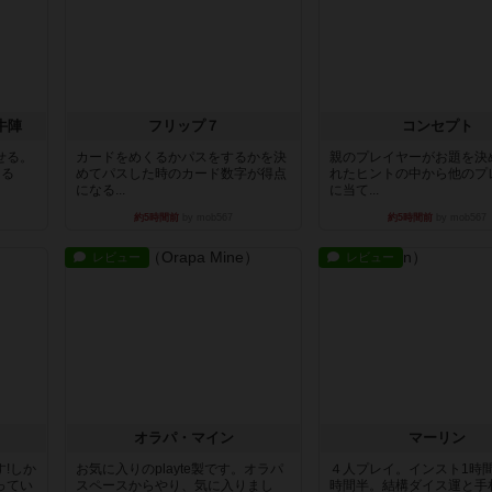
牛陣
フリップ７
コンセプト
せる。
カードをめくるかパスをするかを決
親のプレイヤーがお題を決
きる
めてパスした時のカード数字が得点
れたヒントの中から他のプ
になる...
に当て...
約5時間前
by mob567
約5時間前
by mob567
レビュー
レビュー
オラパ・マイン
マーリン
!しか
お気に入りのplayte製です。オラパ
４人プレイ。インスト1時
ってい
スペースからやり、気に入りまし
時間半。結構ダイス運と手