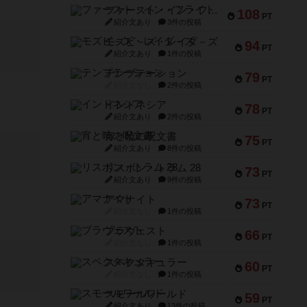
ファースト・イン・フライト
108
PT
紹介文あり
3件の投稿
モズビ－ズ・レイダ－ズ
94
PT
紹介文あり
1件の投稿
テンプテーション
79
PT
紹介文なし
2件の投稿
インドネシア
78
PT
紹介文あり
2件の投稿
宵と暁の呪文書
75
PT
紹介文あり
8件の投稿
リスボン・トラム 28
73
PT
紹介文あり
9件の投稿
アマナイト
73
PT
紹介文なし
1件の投稿
ブラヴェスト
66
PT
紹介文なし
1件の投稿
スペクタキュラー
60
PT
紹介文なし
1件の投稿
スモールワールド
59
PT
紹介文あり
13件の投稿