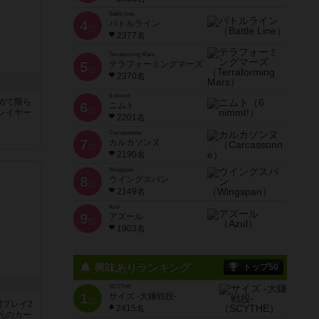
Battle Line
4
バトルライン
位
2377名
Terraforming Mars
5
テラフォーミングマーズ
位
2370名
6 nimmt!
めて限ら
6
ニムト
位
レイヤー
2201名
Carcassonne
7
カルカソンヌ
位
2190名
Wingspan
8
ウイングスパン
位
2149名
Azul
9
アズール
位
1903名
興味ありランキング
トップ50
SCYTHE
1
サイズ -大鎌戦役-
位
間プレイ2
2415名
札のカー