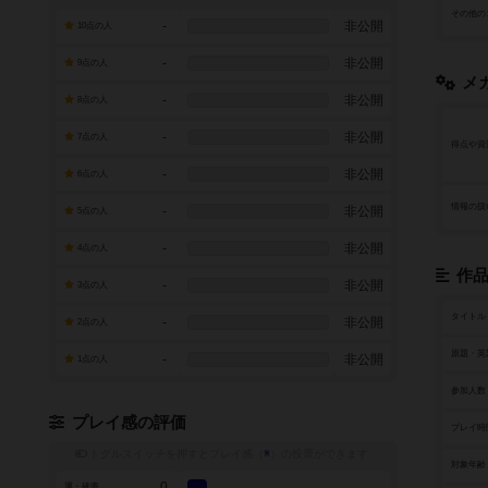
その他の
-
非公開
10点の人
-
非公開
9点の人
メ
-
非公開
8点の人
-
非公開
7点の人
得点や資
-
非公開
6点の人
情報の扱
-
非公開
5点の人
-
非公開
4点の人
作
-
非公開
3点の人
タイトル
-
非公開
2点の人
原題・英
-
非公開
1点の人
参加人数
プレイ感の評価
プレイ時
トグルスイッチを押すとプレイ感（
※
）の投票ができます
対象年齢
0
運・確率