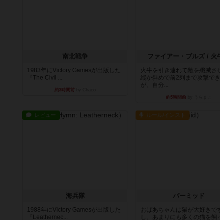
南北戦争
ファイアー・ブルズ / 火
1983年にVictory Gamesが出版した
火牛を引き連れて敵を殲滅さ
『The Civil ...
縦か斜めで前2列まで攻撃で
が、自分...
約3時間前
by Chaco
約5時間前
by うらまこ
レビュー
ルール/インスト
海兵隊
パーミッド
1988年にVictory Gamesが出版した
おばあちゃんは猫が大好きです
『Leathernec...
し、あまりにも多くの猫を飼