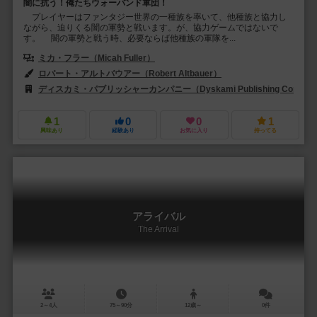
闇に抗う！俺たちウォーバンド軍団！
プレイヤーはファンタジー世界の一種族を率いて、他種族と協力し
ながら、迫りくる闇の軍勢と戦います。が、協力ゲームではないで
す。 闇の軍勢と戦う時、必要ならば他種族の軍隊を...
ミカ・フラー（Micah Fuller）
ロバート・アルトバウアー（Robert Altbauer）
ジョー・ショークロス（
ディスカミ・パブリッシャーカンパニー（Dyskami Publishing Compan
1
0
0
1
興味あり
経験あり
お気に入り
持ってる
アライバル
The Arrival
2～4人
75～90分
12歳～
0件