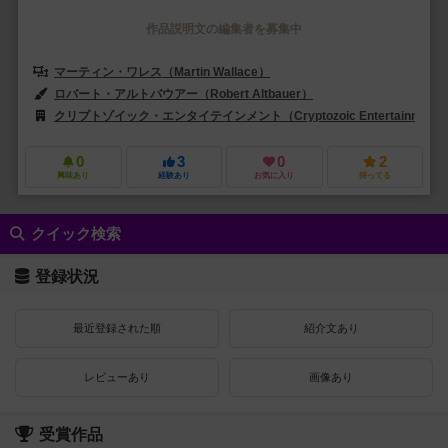
作品説明文の編集者を募集中
マーティン・ワレス（Martin Wallace）
ロバート・アルトバウアー（Robert Altbauer）
JJアリソサ（JJ Ar
クリプトゾイック・エンタイテインメント（Cryptozoic Entertainment
0
3
0
2
興味あり
経験あり
お気に入り
持ってる
クイック検索
登録状況
最近登録された順
紹介文あり
レビューあり
画像あり
受賞作品