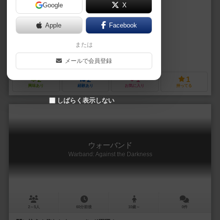
Google
X
作品説明文の編集者を募集中
Apple
Facebook
フレッド・サーバル（Fred Serval）
または
ロバート・アルトバウアー（Robert Altbauer）
テリー・リーズ（Terr
GMTゲームズ（GMT Games）
ウド グレーベ ゲームデザイン（Udo Gr
メールで会員登録
2
2
1
1
興味あり
経験あり
お気に入り
持ってる
しばらく表示しない
ウォーバンド
Warband: Against the Darkness
2～5人
60分前後
10歳～
0件