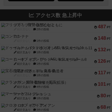
アクセス数 急上昇中
フリップ７：復讐心とともに
487
PT
紹介文なし
2件の投稿
コンテナ
148
PT
紹介文なし
1件の投稿
ドゥームド・バタリオンズ：ASLモジュール11
132
PT
紹介文あり
1件の投稿
コード・オブ・ブシドー：ASLモジュール8
126
PT
紹介文あり
1件の投稿
宝石の煌き：デュエル 偽造者
117
PT
紹介文なし
1件の投稿
クランク! ：冒険者たち（拡張）
101
PT
紹介文あり
4件の投稿
マーケットフレッシュ
80
PT
紹介文あり
1件の投稿
クロス・オブ・アイアン
68
PT
紹介文あり
3件の投稿