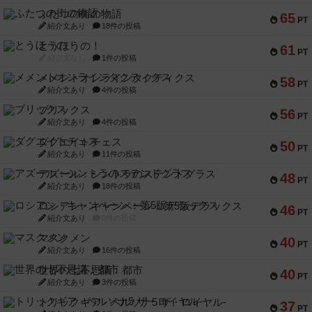
ふたつの街の物語
65
PT
紹介文あり
18件の投稿
とうほうの！
61
PT
紹介文なし
1件の投稿
メメントオンラインタクティクス
58
PT
紹介文あり
4件の投稿
ブリックス
56
PT
紹介文あり
4件の投稿
ダグエイトチェス
50
PT
紹介文あり
11件の投稿
アズール：シントラのステンドグラス
48
PT
紹介文あり
18件の投稿
ロシアン・キャンペーン：第5版デラックス
46
PT
紹介文あり
0件の投稿
マスクメン
40
PT
紹介文あり
16件の投稿
世界の七不思議：都市
40
PT
紹介文あり
3件の投稿
トリックギア - ペルソナ5 ザ・ロイヤル-
37
PT