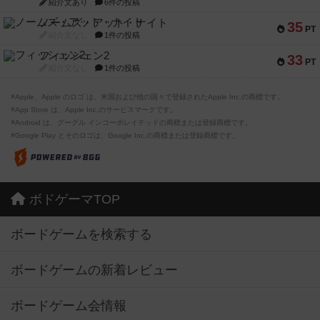
紹介文あり
6件の投稿
ノームズ・アット・ナイト
35
PT
紹介文なし
1件の投稿
フィッシェン2
33
PT
紹介文なし
1件の投稿
※Apple、Apple のロゴ は、米国および他の国々で登録されたApple Inc.の商標です。
※App Store は、Apple Inc.のサービスマークです。
※Android は、グーグル インコーポレイテッドの商標または登録商標です。
※Google Play とそのロゴは、Google Inc.の商標または登録商標です。
ボドゲーマTOP
ボードゲームを検索する
ボードゲームの新着レビュー
ボードゲーム会情報