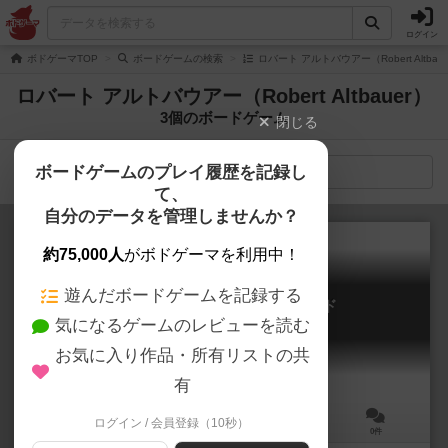
ログイン
ボドゲーマTOP
ボードゲームの検索
ロバート アルトバウアー（Robert Altba
ロバート アルトバウアー（Robert Altbauer）
3個のボードゲーム
閉じる
ボードゲームのプレイ履歴を記録し
検索メニュー
て、
自分のデータを管理しませんか？
約75,000人
がボドゲーマを利用中！
遊んだボードゲームを記録する
ア・ゲスト・オブ・ロビンフッド
気になるゲームのレビューを読む
A Gest of Robin Hood
お気に入り作品・所有リストの共
有
ログイン / 会員登録（10秒）
2人用
45～90分
12歳～
0件