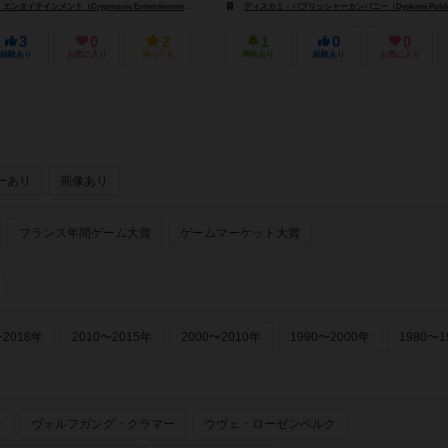
イテインメント（Cryptozoic Entertainment）
ゲームズアップ（Game's Up）
ディスカミ・パブリッシャーカンパニー（Dyskami Publishing
3
0
2
1
0
0
経験あり
お気に入り
持ってる
興味あり
経験あり
お気に入り
ーあり
画像あり
フランス年間ゲーム大賞
ゲームマーケット大賞
〜2018年
2010〜2015年
2000〜2010年
1990〜2000年
1980〜1
ー
ヴォルフガング・クラマー
ウヴェ・ローゼンベルク