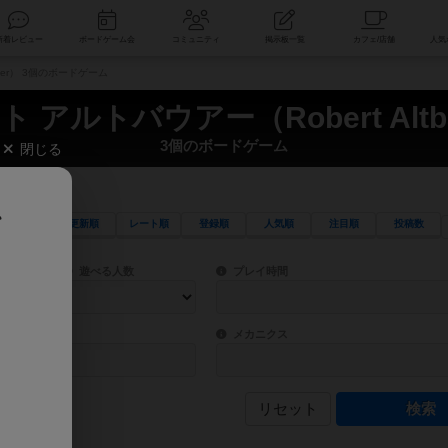
索
新着レビュー
ボードゲーム会
コミュニティ
掲示板一覧
auer） 3個のボードゲーム
 アルトバウアー（Robert Altb
3個のボードゲーム
閉じる
、
更新順
レート順
登録順
人気順
注目順
投稿数
ワード検索ができます。
検索できます。
プレイ対象人数に含まれるボードゲームを指定します。
目安となる所要時間を指定することができ
遊べる人数
プレイ時間
物などモチーフ・ストーリーを指定することができます。直感的にゲームシステムを理解
ゲーム性を構成するコアシステムです。主
バー
メカニクス
リセット