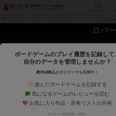
世界のボードゲームを楽しもう！
ボードゲーム専門の総合情報サイト
データベース
検
ボドゲーマTOP
ボードゲームの検索
ロバート アルトバウアー（Robert Altb
ロバート
ボードゲームのプレイ履歴を記録して
さくさく表示
じっくり表示
自分のデータを管理しませんか？
商品名、商品説明文、デザイナー名、テーマ名、メカニクス名を対象にフリー
ゲームデザイナー名を指定して
フリーワード
ゲームデザイナー
約75,000人
がボドゲーマを利用中！
遊んだボードゲームを記録する
対象年齢を指定します。
世界観や登場人
対象年齢
テーマ/フレー
気になるゲームのレビューを読む
お気に入り作品・所有リストの共有
ログイン / 会員登録（10秒）