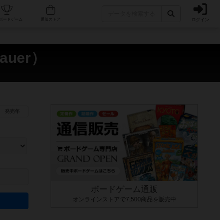
ログイン
カフェ/店舗
人気ボードゲーム
通販ストア
auer）
発売年
ます。マニュアルを読む時間や参加者へのルール説明時間は含まれていないため、初めて遊
できるよう、中世ファンタジー・クッキング・海賊同士の対決など、ゲームコンセプトを絞
にボードゲームに慣れている方向けの絞込機能です。例えば「ダイスロール」はランダム値
ボードゲーム通販
オンラインストアで7,500商品を販売中