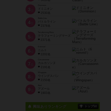
3616名
Dominion
3
ドミニオン
位
2530名
Battle Line
4
バトルライン
位
2378名
Terraforming Mars
5
テラフォーミングマーズ
位
2371名
6 nimmt!
6
ニムト
位
2202名
Carcassonne
7
カルカソンヌ
位
2191名
Wingspan
8
ウイングスパン
位
2150名
Azul
9
アズール
位
1903名
興味ありランキング
トップ50