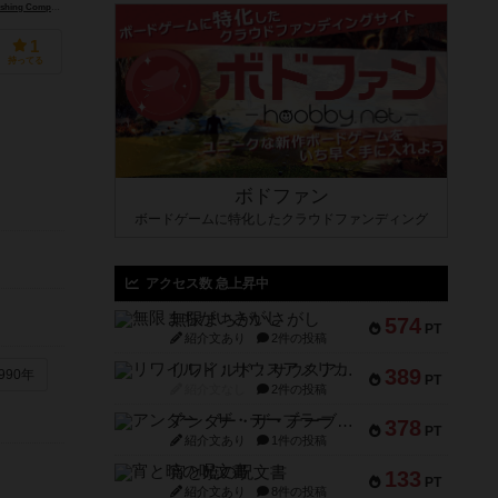
 Company）
1
持ってる
ボドファン
ボードゲームに特化したクラウドファンディング
アクセス数 急上昇中
無限まちがいさがし
574
PT
紹介文あり
2件の投稿
リワイルド：サウスアメリカ
389
990年
PT
紹介文なし
2件の投稿
アンダー・ザ・テーブラー
378
PT
紹介文あり
1件の投稿
宵と暁の呪文書
133
PT
紹介文あり
8件の投稿