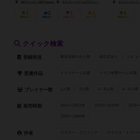
GMTゲームズ（GMT Games）
ウド グレーベ ゲームデザイン（Udo Grebe Gamedesign）
クリプトゾイック・エンタ
2
2
1
1
0
興味あり
経験あり
お気に入り
持ってる
興味あり
クイック検索
最近登録された順
紹介文あり
レビュ
登録状況
ドイツゲーム大賞
ドイツ年間ゲーム大賞
受賞作品
1人用
2人用
3～4人用
4～8人用
プレイヤー数
2021〜2022年
2019〜2020年
2016
発売時期
1950〜1980年
ライナー・クニツィア
クラウス・トイバ
作者