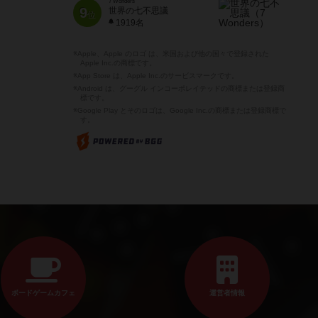
7 Wonders
9
世界の七不思議
位
1919名
※Apple、Apple のロゴ は、米国および他の国々で登録された
Apple Inc.の商標です。
※App Store は、Apple Inc.のサービスマークです。
※Android は、グーグル インコーポレイテッドの商標または登録商
標です。
※Google Play とそのロゴは、Google Inc.の商標または登録商標で
す。
ボードゲームカフェ
運営者情報