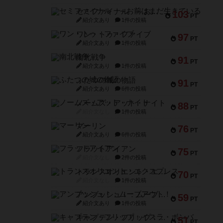
セミファイナル ～お前はまだ生きている～
103
PT
紹介文あり
1件の投稿
ワン・トゥ・ファイブ
97
PT
紹介文あり
1件の投稿
南北戦争
91
PT
紹介文あり
1件の投稿
ふたつの城の物語
91
PT
紹介文あり
6件の投稿
ノームズ・アット・ナイト
88
PT
紹介文なし
1件の投稿
マーリン
76
PT
紹介文あり
6件の投稿
フラットアイアン
75
PT
紹介文なし
2件の投稿
トランスオリエント・エクスプレス
70
PT
紹介文なし
1件の投稿
アンブッシュ！：ムーブアウト！
59
PT
紹介文あり
1件の投稿
キャプテン・フリップ：イスラ・ボンバ
51
PT