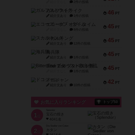
紹介文なし
2件の投稿
ガルフストライク
46
PT
紹介文あり
1件の投稿
エコーズ・オブ・タイム
45
PT
紹介文なし
8件の投稿
スカルキング
45
PT
紹介文あり
12件の投稿
海兵隊
45
PT
紹介文あり
1件の投稿
Bitter End ブタペスト救出作戦
45
PT
紹介文なし
1件の投稿
ドコジャン
42
PT
紹介文あり
10件の投稿
お気に入りランキング
トップ50
Splendor
1
宝石の煌き
位
4041名
Die Siedler von Catan
2
カタン
位