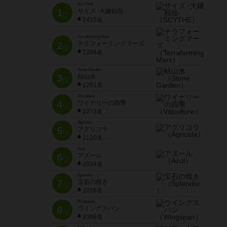
SCYTHE
1
サイズ -大鎌戦役-
位
2415名
Terraforming Mars
2
テラフォーミングマーズ
位
2394名
Stone Garden
3
枯山水
位
2281名
Viticulture
4
ワイナリーの四季
位
2272名
Agricola
5
アグリコラ
位
2120名
Azul
6
アズール
位
2034名
Splendor
7
宝石の煌き
位
2028名
Wingspan
8
ウイングスパン
位
2006名