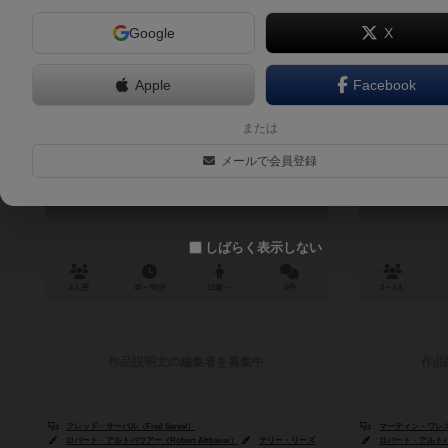
Google
X
Apple
Facebook
ア・ゲスト・オブ・ロビンフッド
または
A Gest of Robin Hood
メールで会員登録
しばらく表示しない
2人用
45～90分
12歳～
0件
2～4人
作品説明文の編集者を募集中
作品
フレッド・サーバル（Fred Serval）
マーティン・ワレス（Ma
ロバート・アルトバウアー（Robert Altbauer）
テリー・リーズ（Terry Leeds）
ロバート・アルトバウア
チェチュ・ニエト（