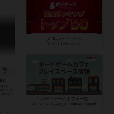
s
人気ボードゲーム
総合おすすめランキング
0件
団！
族を率い
の軍勢と戦
 闇の軍勢
ボードゲームカフェ一覧
ボドゲが遊べる店舗を全国500店舗以上掲載中
ショークロス（Joe Shawcross）