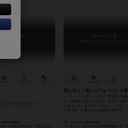
アライバル
ウォーバンド
The Arrival
Warband: Against the Darknes
75～90分
12歳～
0件
2～5人
60分前後
10歳～
闇に抗う！俺たちウォーバンド軍
プレイヤーはファンタジー世界の一種
て、他種族と協力しながら、迫りくる闇
説明文の編集者を募集中
います。が、協力ゲームではないです。
と戦う時、必要ならば他種族の軍隊を...
rtin Wallace）
ミカ・フラー（Micah Fuller）
ー（Robert Altbauer）
Chechu Nieto）
JJアリソサ（JJ Ariosa）
リカ・ビンニング（Rica Bünning）
ロバート・アルトバウアー（Robert Altbauer）
ジョー・