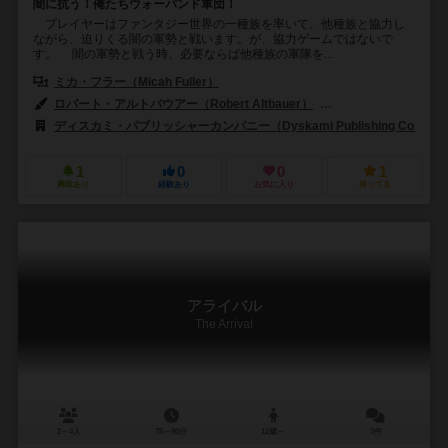
闇に抗う！俺たちウォーバンド軍団！
プレイヤーはファンタジー世界の一種族を率いて、他種族と協力し
ながら、迫りくる闇の軍勢と戦います。が、協力ゲームではないで
す。 闇の軍勢と戦う時、必要ならば他種族の軍隊を...
ミカ・フラー（Micah Fuller）
ロバート・アルトバウアー（Robert Altbauer）
ジョー・ショークロス（
ディスカミ・パブリッシャーカンパニー（Dyskami Publishing Compan
1
0
0
1
興味あり
経験あり
お気に入り
持ってる
アライバル
The Arrival
2～4人
75～90分
12歳～
0件