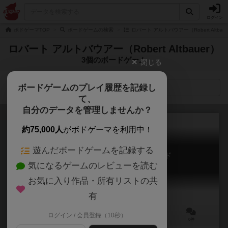
ログイン
ボドゲーマTOP
ボードゲームの検索
ロバート アルトバウアー（Robert Altba
ロバート アルトバウアー（Robert Altbauer）
3個のボードゲーム
閉じる
ボードゲームのプレイ履歴を記録し
検索メニュー
て、
自分のデータを管理しませんか？
約75,000人
がボドゲーマを利用中！
遊んだボードゲームを記録する
ア・ゲスト・オブ・ロビンフッド
気になるゲームのレビューを読む
A Gest of Robin Hood
お気に入り作品・所有リストの共
有
ログイン / 会員登録（10秒）
2人用
45～90分
12歳～
0件