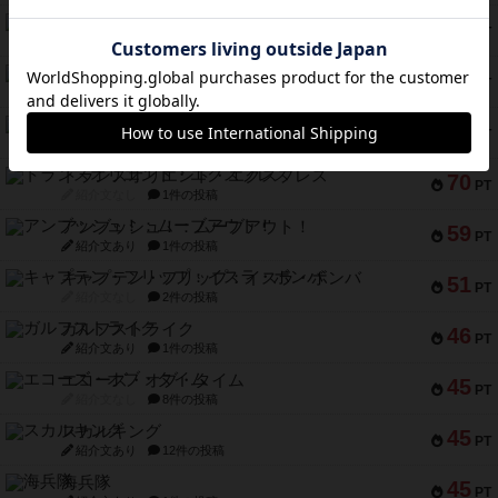
ノームズ・アット・ナイト
88
PT
紹介文なし
1件の投稿
マーリン
76
PT
紹介文あり
6件の投稿
フラットアイアン
75
PT
紹介文なし
2件の投稿
トランスオリエント・エクスプレス
70
PT
紹介文なし
1件の投稿
アンブッシュ！：ムーブアウト！
59
PT
紹介文あり
1件の投稿
キャプテン・フリップ：イスラ・ボンバ
51
PT
紹介文なし
2件の投稿
ガルフストライク
46
PT
紹介文あり
1件の投稿
エコーズ・オブ・タイム
45
PT
紹介文なし
8件の投稿
スカルキング
45
PT
紹介文あり
12件の投稿
海兵隊
45
PT