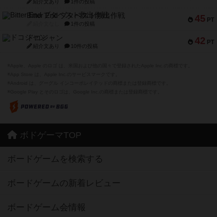
紹介文あり
1件の投稿
Bitter End ブタペスト救出作戦
45
PT
紹介文なし
1件の投稿
ドコジャン
42
PT
紹介文あり
10件の投稿
※Apple、Apple のロゴ は、米国および他の国々で登録されたApple Inc.の商標です。
※App Store は、Apple Inc.のサービスマークです。
※Android は、グーグル インコーポレイテッドの商標または登録商標です。
※Google Play とそのロゴは、Google Inc.の商標または登録商標です。
ボドゲーマTOP
ボードゲームを検索する
ボードゲームの新着レビュー
ボードゲーム会情報