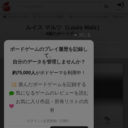
ログイン
ボドゲーマTOP
ボードゲームの検索
ルイス マルツ（Louis Malz） 8個のボ
ルイス マルツ（Louis Malz）
8個のボードゲーム
閉じる
ボードゲームのプレイ履歴を記録し
検索メニュー
て、
自分のデータを管理しませんか？
約75,000人
がボドゲーマを利用中！
遊んだボードゲームを記録する
ロココの仕立屋
気になるゲームのレビューを読む
Rococo
6.7
お気に入り作品・所有リストの共
有
ログイン / 会員登録（10秒）
2～5人
60～120分
12歳～
7件