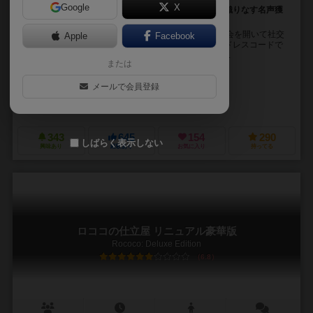
Google
X
ドレスを仕立てて舞踏会を盛り上げよう！紳士淑女が織りなす名声獲
得ゲーム
ルイ15世がフランスを支配していた時代。多くの舞踏会を開いて社交
Apple
Facebook
界を盛り上げていました。その際、上品で煌びやかなドレスコードで
身を纏った重要人物たちが、我先にと目立とうとして...
または
シュテファン・マルツ（Stefan Malz）
ルイス・マルツ（Louis Mal
メールで会員登録
ミヒャエル・メンツェル（Michael Menzel）
エッガート シュピーレ（Eggert-Spiele）
アークライト（Arclight）
343
645
154
290
しばらく表示しない
興味あり
経験あり
お気に入り
持ってる
ロココの仕立屋 リニュアル豪華版
Rococo: Deluxe Edition
6.8