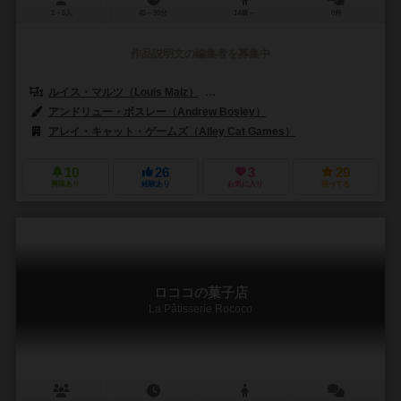
2～5人
45～90分
14歳～
0件
作品説明文の編集者を募集中
ルイス・マルツ（Louis Malz）
シュテファン・マルツ（Stefan Mal
アンドリュー・ボスレー（Andrew Bosley）
アレイ・キャット・ゲームズ（Alley Cat Games）
10
26
3
29
興味あり
経験あり
お気に入り
持ってる
ロココの菓子店
La Pâtisserie Rococo