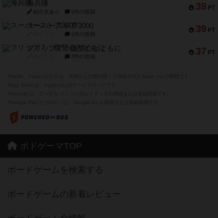
海兵隊
39
PT
紹介文あり
1件の投稿
スーパーストア3000
39
PT
紹介文なし
1件の投稿
フリップ７：復讐心とともに
37
PT
紹介文なし
2件の投稿
※Apple、Apple のロゴ は、米国および他の国々で登録されたApple Inc.の商標です。
※App Store は、Apple Inc.のサービスマークです。
※Android は、グーグル インコーポレイテッドの商標または登録商標です。
※Google Play とそのロゴは、Google Inc.の商標または登録商標です。
ボドゲーマTOP
ボードゲームを検索する
ボードゲームの新着レビュー