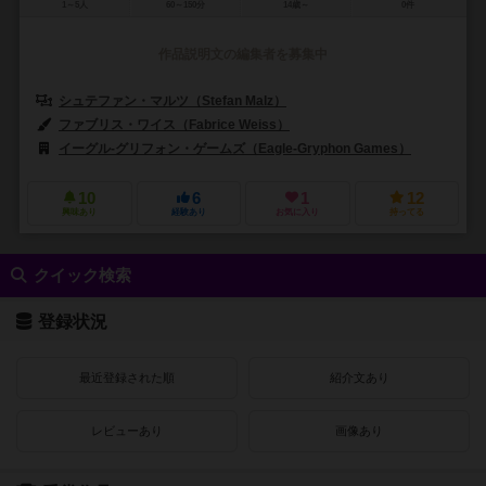
1～5人
60～150分
14歳～
0件
作品説明文の編集者を募集中
シュテファン・マルツ（Stefan Malz）
ルイス・マルツ（Louis Mal
ファブリス・ワイス（Fabrice Weiss）
イーグル-グリフォン・ゲームズ（Eagle-Gryphon Games）
ヨカゲー
10
6
1
12
興味あり
経験あり
お気に入り
持ってる
クイック検索
登録状況
最近登録された順
紹介文あり
レビューあり
画像あり