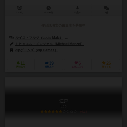
2～5人
45～90分
12歳～
1件
作品説明文の編集者を募集中
ルイス・マルツ（Louis Malz）
シュテファン・マルツ（Stefan Mal
ミヒャエル・メンツェル（Michael Menzel）
dlpゲームズ（dlp Games）
11
39
6
26
興味あり
経験あり
お気に入り
持ってる
江戸
Edo
6.1