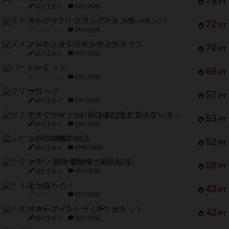
79
PT
紹介文あり
1件の投稿
キャプテン・フリップ：イスラ・ボンバ
72
PT
紹介文なし
2件の投稿
メメントオンラインタクティクス
70
PT
紹介文あり
4件の投稿
パーミッド
68
PT
紹介文なし
1件の投稿
クリーグ
57
PT
紹介文あり
1件の投稿
セミファイナル ～お前はまだ生きている～
53
PT
紹介文あり
1件の投稿
ふたつの街の物語
52
PT
紹介文あり
18件の投稿
クランク! ：冒険者たち（拡張）
50
PT
紹介文あり
4件の投稿
とうほうの！
42
PT
紹介文なし
1件の投稿
スターマイン・ラミー ポケット
42
PT
紹介文あり
2件の投稿