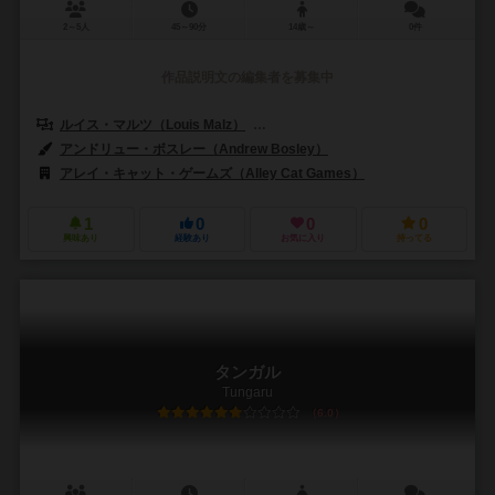
2～5人
45～90分
14歳～
0件
作品説明文の編集者を募集中
ルイス・マルツ（Louis Malz）
シュテファン・マルツ（Stefan Mal
アンドリュー・ボスレー（Andrew Bosley）
アレイ・キャット・ゲームズ（Alley Cat Games）
1
0
0
0
興味あり
経験あり
お気に入り
持ってる
タンガル
Tungaru
6.0