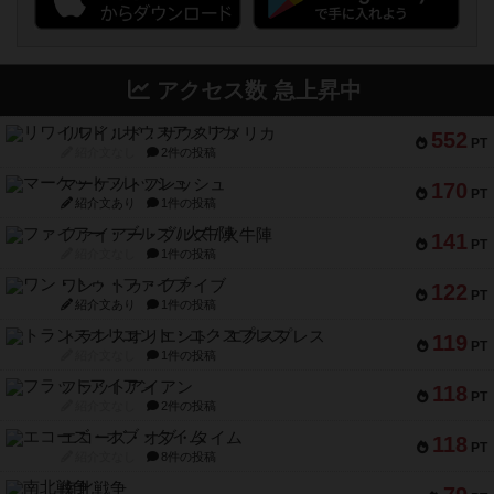
アクセス数 急上昇中
リワイルド：サウスアメリカ
552
PT
紹介文なし
2件の投稿
マーケットフレッシュ
170
PT
紹介文あり
1件の投稿
ファイアー・ブルズ / 火牛陣
141
PT
紹介文なし
1件の投稿
ワン・トゥ・ファイブ
122
PT
紹介文あり
1件の投稿
トランスオリエント・エクスプレス
119
PT
紹介文なし
1件の投稿
フラットアイアン
118
PT
紹介文なし
2件の投稿
エコーズ・オブ・タイム
118
PT
紹介文なし
8件の投稿
南北戦争