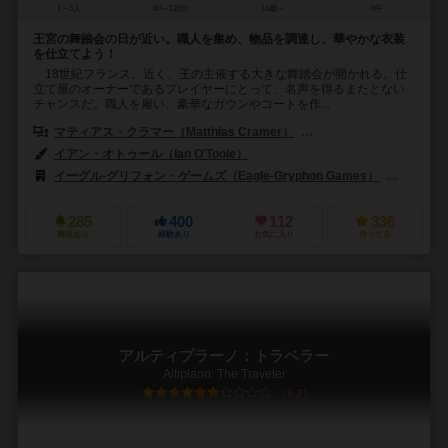
1～5人
60～120分
14歳～
4件
王宮の舞踏会の日が近い。職人を集め、物品を調達し、華やかな衣装
を仕立てよう！
18世紀フランス。近く、王の主催する大きな舞踏会が開かれる。仕
立て屋のオーナーであるプレイヤーにとって、名声を得るまたとない
チャンスだ。職人を雇い、豪華なガウンやコートを作...
マティアス・クラマー（Matthias Cramer）
シュテファン・マルツ（St
イアン・オトゥール（Ian O'Toole）
イーグル-グリフォン・ゲームズ（Eagle-Gryphon Games）
ギークエ
285
400
112
336
興味あり
経験あり
お気に入り
持ってる
アルティプラーノ：トラベラー
Altiplano: The Traveler
6.2