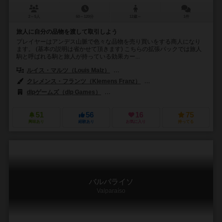
2～5人
60～120分
12歳～
1件
旅人に自分の品物を渡して取引しよう
プレイヤーはアンデス山脈で色々な品物を売り買いをする商人になり
ます。 (基本の説明は省かせて頂きます) こちらの拡張パックでは旅人
駒と呼ばれる駒と旅人が持っている効果カー...
ルイス・マルツ（Louis Malz）
シュテファン・マルツ（Stefan Mal
クレメンス・フランツ（Klemens Franz）
ジェフ・オグレズビー（Jeff
dlpゲームズ（dlp Games）
アラキスゲームズ（Arrakis Games）
51
56
16
75
興味あり
経験あり
お気に入り
持ってる
バルパライソ
Valparaíso