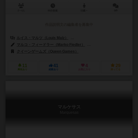
2～4人
60分前後
12歳～
0件
作品説明文の編集者を募集中
ルイス・マルツ（Louis Malz）
シュテファン・マルツ（Stefan Mal
マルコ・フィードラー（Marko Fiedler）
クラウス・ステファン（Clau
クイーンゲームズ（Queen Games）
11
41
4
29
興味あり
経験あり
お気に入り
持ってる
マルケサス
Marquesas