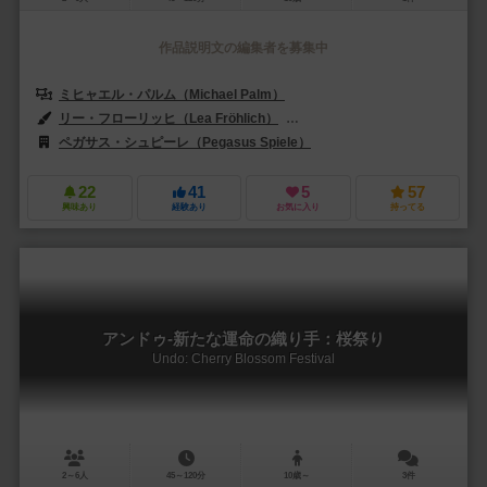
作品説明文の編集者を募集中
ミヒャエル・パルム（Michael Palm）
ルカス・ツァッハ（Lukas Z
リー・フローリッヒ（Lea Fröhlich）
リサ・レンツ（Lisa Lenz）
ペガサス・シュピーレ（Pegasus Spiele）
エディションズ・マスコウオカ
22
41
5
57
興味あり
経験あり
お気に入り
持ってる
アンドゥ-新たな運命の織り手：桜祭り
Undo: Cherry Blossom Festival
2～6人
45～120分
10歳～
3件