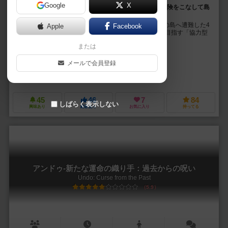
Google
X
流れ着いた島では全てが手探り。互いに協力し5つの冒険をこなして島
を脱出しよう！
プレイヤーはインドに向かう途中で船が転覆し、不毛の島へ遭難した4
Apple
Facebook
人の男女となり、 互いに協力しながら島からの脱出を目指す「協力型
サバイバルゲーム」です。 島から脱出するに...
または
ミヒャエル・パルム（Michael Palm）
ルカス・ツァッハ（Lukas Z
メールで会員登録
リー・フローリッヒ（Lea Fröhlich）
リサ・レンツ（Lisa Lenz）
ペガサス・シュピーレ（Pegasus Spiele）
45
46
7
84
しばらく表示しない
興味あり
経験あり
お気に入り
持ってる
アンドゥ-新たな運命の織り手：過去からの呪い
Undo: Curse from the Past
5.9