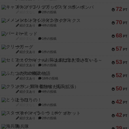
キャプテン・フリップ：イスラ・ボンバ
72
PT
紹介文なし
2件の投稿
メメントオンラインタクティクス
70
PT
紹介文あり
4件の投稿
パーミッド
68
PT
紹介文なし
1件の投稿
クリーグ
57
PT
紹介文あり
1件の投稿
セミファイナル ～お前はまだ生きている～
53
PT
紹介文あり
1件の投稿
ふたつの街の物語
52
PT
紹介文あり
18件の投稿
クランク! ：冒険者たち（拡張）
50
PT
紹介文あり
4件の投稿
とうほうの！
42
PT
紹介文なし
1件の投稿
スターマイン・ラミー ポケット
42
PT
紹介文あり
2件の投稿
海兵隊
39
PT