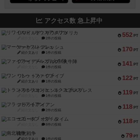
アクセス数 急上昇中
リワイルド：サウスアメリカ
552
PT
紹介文なし
2件の投稿
マーケットフレッシュ
170
PT
紹介文あり
1件の投稿
ファイアー・ブルズ / 火牛陣
141
PT
紹介文なし
1件の投稿
ワン・トゥ・ファイブ
122
PT
紹介文あり
1件の投稿
トランスオリエント・エクスプレス
119
PT
紹介文なし
1件の投稿
フラットアイアン
118
PT
紹介文なし
2件の投稿
エコーズ・オブ・タイム
118
PT
紹介文なし
8件の投稿
南北戦争
79
PT
紹介文あり
1件の投稿