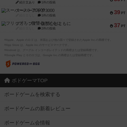
紹介文あり
1件の投稿
スーパーストア3000
39
PT
紹介文なし
1件の投稿
フリップ７：復讐心とともに
37
PT
紹介文なし
2件の投稿
※Apple、Apple のロゴ は、米国および他の国々で登録されたApple Inc.の商標です。
※App Store は、Apple Inc.のサービスマークです。
※Android は、グーグル インコーポレイテッドの商標または登録商標です。
※Google Play とそのロゴは、Google Inc.の商標または登録商標です。
ボドゲーマTOP
ボードゲームを検索する
ボードゲームの新着レビュー
ボードゲーム会情報