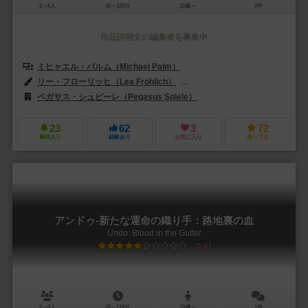
2～6人
45～120分
10歳～
2件
作品説明文の編集者を募集中
ミヒャエル・パルム（Michael Palm）
ルカス・ツァッハ（Lukas Z
リー・フローリッヒ（Lea Fröhlich）
リサ・レンツ（Lisa Lenz）
ペガサス・シュピーレ（Pegasus Spiele）
エディションズ・マスコウオカ
23
62
3
72
興味あり
経験あり
お気に入り
持ってる
アンドゥ-新たな運命の織り手：路地裏の血
Undo: Blood in the Gutter
5.8
2～6人
45～120分
10歳～
1件