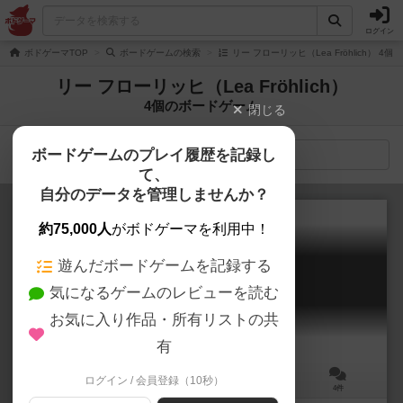
ログイン
ボドゲーマTOP
ボードゲームの検索
リー フローリッヒ（Lea Fröhlich） 4
リー フローリッヒ（Lea Fröhlich）
4個のボードゲーム
閉じる
ボードゲームのプレイ履歴を記録し
検索メニュー
て、
自分のデータを管理しませんか？
約75,000人
がボドゲーマを利用中！
遊んだボードゲームを記録する
アドベンチャー・アイランド
気になるゲームのレビューを読む
Adventure Island
6.1
お気に入り作品・所有リストの共
有
ログイン / 会員登録（10秒）
2～5人
45～90分
10歳～
4件