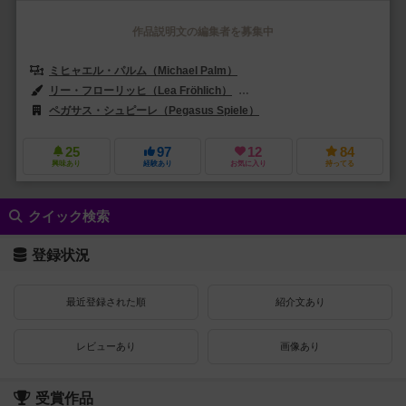
作品説明文の編集者を募集中
ミヒャエル・パルム（Michael Palm）
ルカス・ツァッハ（Lukas Z
リー・フローリッヒ（Lea Fröhlich）
リサ・レンツ（Lisa Lenz）
ペガサス・シュピーレ（Pegasus Spiele）
エディションズ・マスコウオカ
25
97
12
84
興味あり
経験あり
お気に入り
持ってる
クイック検索
登録状況
最近登録された順
紹介文あり
レビューあり
画像あり
受賞作品