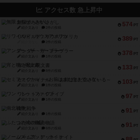
アクセス数 急上昇中
無限まちがいさがし
574
PT
紹介文あり
2件の投稿
リワイルド：サウスアメリカ
389
PT
紹介文なし
2件の投稿
アンダー・ザ・テーブラー
378
PT
紹介文あり
1件の投稿
宵と暁の呪文書
133
PT
紹介文あり
8件の投稿
セミファイナル ～お前はまだ生きている～
103
PT
紹介文あり
1件の投稿
ワン・トゥ・ファイブ
97
PT
紹介文あり
1件の投稿
南北戦争
91
PT
紹介文あり
1件の投稿
ふたつの城の物語
91
PT
紹介文あり
6件の投稿
ノームズ・アット・ナイト
88
PT