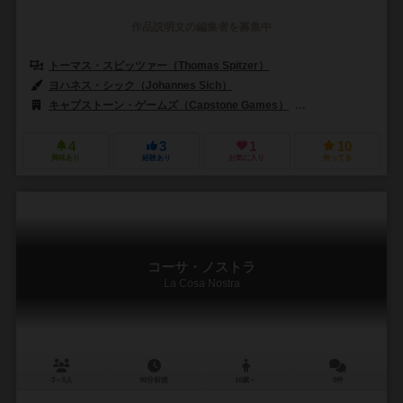
作品説明文の編集者を募集中
トーマス・スピッツァー（Thomas Spitzer）
ヨハネス・シック（Johannes Sich）
キャプストーン・ゲームズ（Capstone Games）
クインド ゲームズ（Q
4
3
1
10
興味あり
経験あり
お気に入り
持ってる
コーサ・ノストラ
La Cosa Nostra
3～5人
90分前後
16歳～
0件