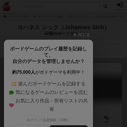
ログイン
ボドゲーマTOP
ボードゲームの検索
ヨハネス シック（Johannes Sich） 1
ヨハネス シック（Johannes Sich）
10個のボードゲーム
閉じる
ボードゲームのプレイ履歴を記録し
検索メニュー
て、
自分のデータを管理しませんか？
約75,000人
がボドゲーマを利用中！
遊んだボードゲームを記録する
ミクロマクロ：クライムシティ
気になるゲームのレビューを読む
MicroMacro: Crime City
6.5
お気に入り作品・所有リストの共
有
ログイン / 会員登録（10秒）
1～4人
15～480分
8歳～
23件