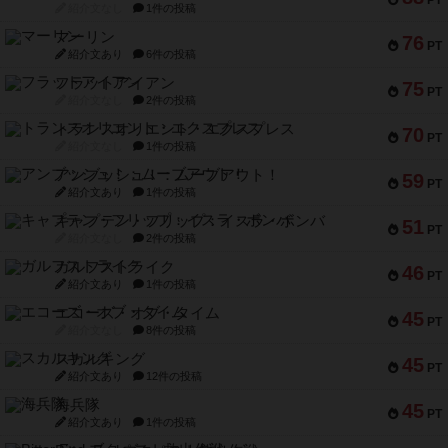
紹介文なし
1件の投稿
マーリン
76
PT
紹介文あり
6件の投稿
フラットアイアン
75
PT
紹介文なし
2件の投稿
トランスオリエント・エクスプレス
70
PT
紹介文なし
1件の投稿
アンブッシュ！：ムーブアウト！
59
PT
紹介文あり
1件の投稿
キャプテン・フリップ：イスラ・ボンバ
51
PT
紹介文なし
2件の投稿
ガルフストライク
46
PT
紹介文あり
1件の投稿
エコーズ・オブ・タイム
45
PT
紹介文なし
8件の投稿
スカルキング
45
PT
紹介文あり
12件の投稿
海兵隊
45
PT
紹介文あり
1件の投稿