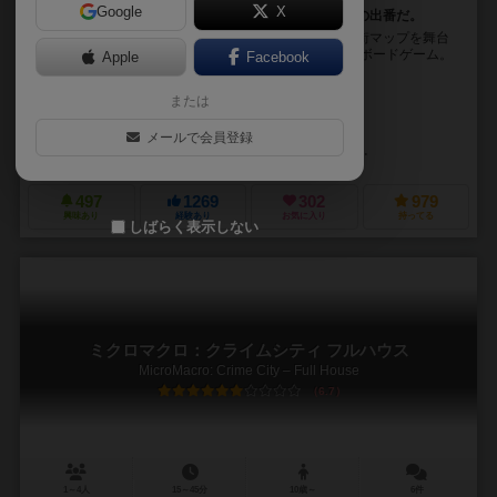
Google
X
犯人はこの街にいる。さぁ、マップを広げて、名探偵の出番だ。
『ミクロマクロ：クライムシティ』は、巨大な白黒の街マップを舞台
に、事件の真相を解き明かす“絵さがし×推理”の協力型ボードゲーム。
Apple
Facebook
見た目は一見シンプルな線画。しかしその中に...
または
ヨハネス・シック（Johannes Sich）
ダニエル・ゴル（Daniel Goll）
トビアス・ヨチンケ（Tobias Jochi
メールで会員登録
シュピールヴィーゼ出版（Edition Spielwiese）
マンドゥ・ゲームズ（M
497
1269
302
979
興味あり
経験あり
お気に入り
持ってる
しばらく表示しない
ミクロマクロ：クライムシティ フルハウス
MicroMacro: Crime City – Full House
6.7
1～4人
15～45分
10歳～
6件