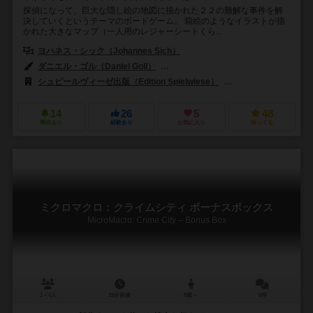
探偵になって、巨大な隠し絵の地図に描かれた２２の難解な事件を解
決していくというテーマのボードゲーム。 箱絵のようなイラストが描
かれた大きなマップ（一人用のレジャーシートくら...
ヨハネス・シック（Johannes Sich）
ダニエル・ゴル（Daniel Goll）
トビアス・ヨチンケ（Tobias Jochi
シュピールヴィーゼ出版（Edition Spielwiese）
ブラックロックゲームズ
14
26
5
48
興味あり
経験あり
お気に入り
持ってる
ミクロマクロ：クライムシティ ボーナスボックス
MicroMacro: Crime City – Bonus Box
1～4人
15分前後
8歳～
0件