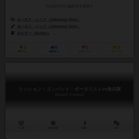
作品説明文の編集者を募集中
ヨハネス・シック（Johannes Sich）
ヨハネス・シック（Johannes Sich）
ボルダー（Baldar）
ハードボイルドゲームズ（Hard Boiled Game
3
0
0
8
興味あり
経験あり
お気に入り
持ってる
ミッション：コンバット・ポータリストvs海兵隊
Mission: Combat!
2人用
15分前後
12歳～
0件