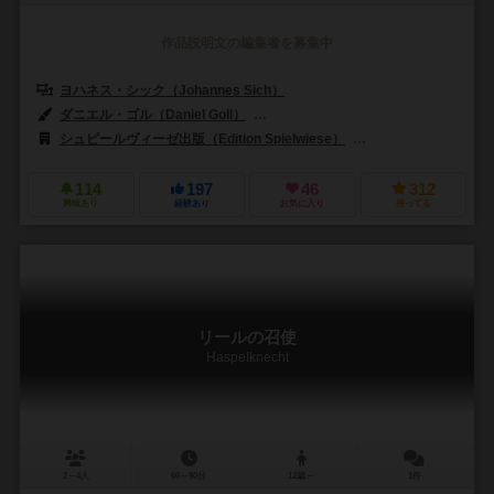
作品説明文の編集者を募集中
ヨハネス・シック（Johannes Sich）
ダニエル・ゴル（Daniel Goll）
トビアス・ヨチンケ（Tobias Jochi
シュピールヴィーゼ出版（Edition Spielwiese）
ペガサス・シュピーレ（
114
197
46
312
興味あり
経験あり
お気に入り
持ってる
リールの召使
Haspelknecht
2～4人
60～90分
12歳～
1件