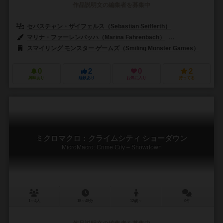
作品説明文の編集者を募集中
セバスチャン・ザイフェルス（Sebastian Seifferth）
マリナ・ファーレンバッハ（Marina Fahrenbach）
ヨハネス・シック（
スマイリング モンスター ゲームズ（Smiling Monster Games）
0
2
0
2
興味あり
経験あり
お気に入り
持ってる
ミクロマクロ：クライムシティ ショーダウン
MicroMacro: Crime City – Showdown
1～4人
15～45分
12歳～
0件