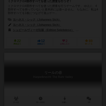
ミクロマクロ4部作すべてを使った捜査を行うぞ！
ミクロマクロ4部作すべてを使った捜査を行うゲームです。 ゆえに、4
部作すべてを持っていないと基本的には遊べません。 ちなみに、私は4
部作すべてを1枚につなげて遊ぶゲー...
ヨハネス・シック（Johannes Sich）
ヨハネス・シック（Johannes Sich）
シュピールヴィーゼ出版（Edition Spielwiese）
ホビージャパン（Hob
22
12
2
69
興味あり
経験あり
お気に入り
持ってる
リールの谷
Haspelknecht: The Ruhr Valley
2～4人
90～120分
12歳～
1件