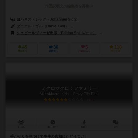
作品説明文の編集者を募集中
ヨハネス・シック（Johannes Sich）
ダニエル・ゴル（Daniel Goll）
トビアス・ヨチンケ（Tobias Jochi
シュピールヴィーゼ出版（Edition Spielwiese）
ブラックロックゲームズ
45
36
5
110
興味あり
経験あり
お気に入り
持ってる
ミクロマクロ：ファミリー
MicroMacro: Kids – Crazy City Park
6.1
1～4人
15～45分
6歳～
4件
手がかりを見つけて事件の真相にたどりつけ！