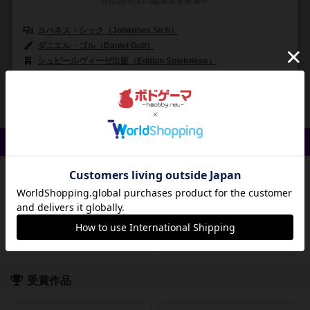
作品説明文の編集者を募集中
ヨハネス・シック（Johannes Sich）
ダニエル・ゴル（Daniel Goll）
トビアス・ヨチンケ（Tobias Jochi
シュピールヴィーゼ出版（Edition Spielwiese）
ブラックロックゲームズ
24
13
0
70
興味あり
経験あり
お気に入り
持ってる
クイック検索
登録状況
最近登録された順
紹介文あり
レビューあり
画像あり
受賞作品