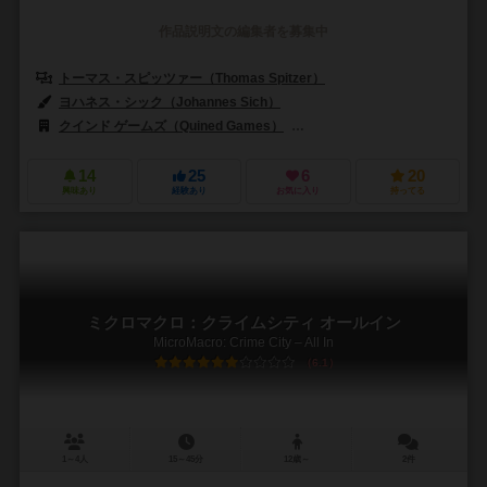
作品説明文の編集者を募集中
トーマス・スピッツァー（Thomas Spitzer）
ヨハネス・シック（Johannes Sich）
クインド ゲームズ（Quined Games）
キャプストーン・ゲームズ（Cap
14
25
6
20
興味あり
経験あり
お気に入り
持ってる
ミクロマクロ：クライムシティ オールイン
MicroMacro: Crime City – All In
6.1
1～4人
15～45分
12歳～
2件