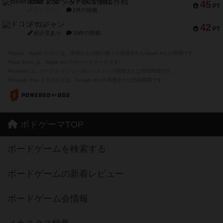
Bitter End ブタペスト救出作戦
45
PT
紹介文なし
1件の投稿
ドコジャン
42
PT
紹介文あり
10件の投稿
※Apple、Apple のロゴ は、米国および他の国々で登録されたApple Inc.の商標です。
※App Store は、Apple Inc.のサービスマークです。
※Android は、グーグル インコーポレイテッドの商標または登録商標です。
※Google Play とそのロゴは、Google Inc.の商標または登録商標です。
ボドゲーマTOP
ボードゲームを検索する
ボードゲームの新着レビュー
ボードゲーム会情報