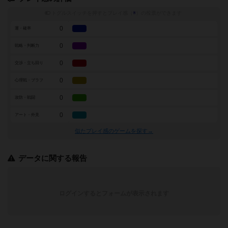
トグルスイッチを押すとプレイ感（
※
）の投票ができます
0
運・確率
0
戦略・判断力
0
交渉・立ち回り
0
心理戦・ブラフ
0
攻防・戦闘
0
アート・外見
似たプレイ感のゲームを探す→
データに関する報告
ログインするとフォームが表示されます