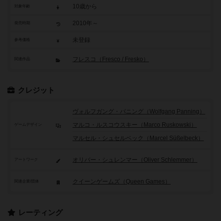
10歳から
対象年齢
2010年～
発売時期
未登録
参考価格
フレスコ（Fresco / Fresko）
関連作品
クレジット
ヴォルフガング・パニング（Wolfgang Panning）
マルコ・ルスコウスキー（Marco Ruskowski）
ゲームデザイン
マルセル・シュセルベック（Marcel Süßelbeck）
オリバー・シュレンマー（Oliver Schlemmer）
アートワーク
クイーンゲームズ（Queen Games）
関連企業/団体
レーティング