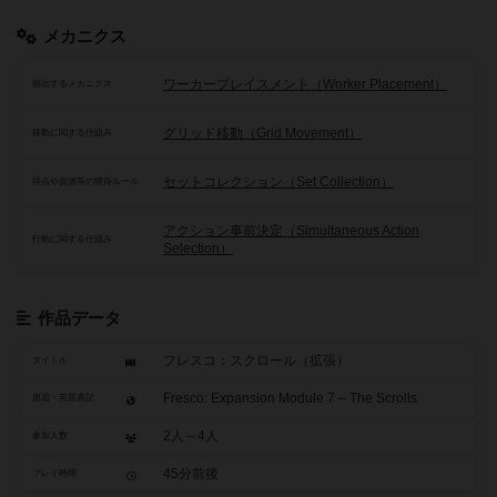
メカニクス
ワーカープレイスメント（Worker Placement）
頻出するメカニクス
グリッド移動（Grid Movement）
移動に関する仕組み
セットコレクション（Set Collection）
得点や資源等の獲得ルール
アクション事前決定（Simultaneous Action
行動に関する仕組み
Selection）
作品データ
フレスコ：スクロール（拡張）
タイトル
Fresco: Expansion Module 7 – The Scrolls
原題・英題表記
2人～4人
参加人数
45分前後
プレイ時間