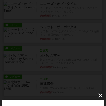
エコーズ・オブ・タイム
カードゲームにファイナルファンタジーのアクテ
ィブタイムバトル（もしくは...
約9時間前
by ジェイとと
レビュー
シャット・ザ・ボックス
とてもシンプルなダイスゲーム。2つのダイスを振
って、出目の合計を自分の...
約9時間前
by OSAっち
レビュー
充実
オバケだぞ～
対人アナログプレイ。簡単なルールで誰とでも遊
べるゲーム。こんなの子ども...
約11時間前
by おーちゃん
レビュー
充実
南北戦争
1983年にVictory Gamesが出版した『The Civil ...
約14時間前
by Chaco
レビュー
画像付き