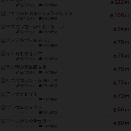
1809
112
PT
紹介文あり
1件の投稿
ファースト・イン・フライト
108
PT
紹介文あり
3件の投稿
モズビ－ズ・レイダ－ズ
94
PT
紹介文あり
1件の投稿
テンプテーション
79
PT
紹介文なし
2件の投稿
インドネシア
78
PT
紹介文あり
2件の投稿
宵と暁の呪文書
75
PT
紹介文あり
8件の投稿
リスボン・トラム 28
73
PT
紹介文あり
9件の投稿
アマナイト
73
PT
紹介文なし
1件の投稿
ブラヴェスト
66
PT
紹介文なし
1件の投稿
スペクタキュラー
60
PT
紹介文なし
1件の投稿