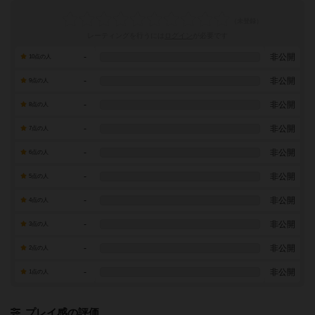
レーティングを行うには
ログイン
が必要です
-
非公開
10点の人
-
非公開
9点の人
-
非公開
8点の人
-
非公開
7点の人
-
非公開
6点の人
-
非公開
5点の人
-
非公開
4点の人
-
非公開
3点の人
-
非公開
2点の人
-
非公開
1点の人
プレイ感の評価