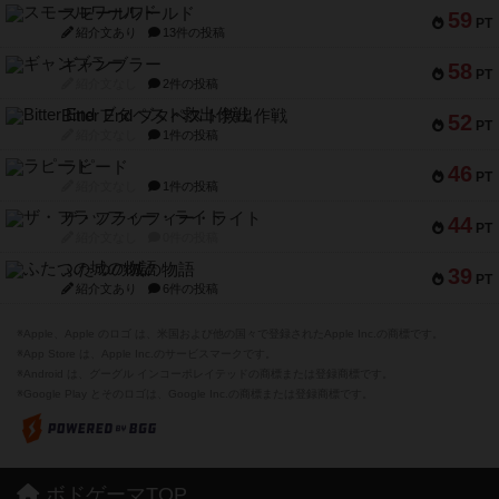
スモールワールド
59
PT
紹介文あり
13件の投稿
ギャンブラー
58
PT
紹介文なし
2件の投稿
Bitter End ブタペスト救出作戦
52
PT
紹介文なし
1件の投稿
ラピード
46
PT
紹介文なし
1件の投稿
ザ・フラッフィー・ライト
44
PT
紹介文なし
0件の投稿
ふたつの城の物語
39
PT
紹介文あり
6件の投稿
※Apple、Apple のロゴ は、米国および他の国々で登録されたApple Inc.の商標です。
※App Store は、Apple Inc.のサービスマークです。
※Android は、グーグル インコーポレイテッドの商標または登録商標です。
※Google Play とそのロゴは、Google Inc.の商標または登録商標です。
ボドゲーマTOP