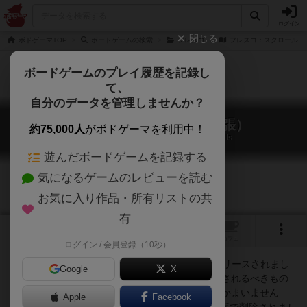
ログイン
閉じる
ボドゲーマTOP
ボードゲームの検索
フレスコ
フレスコ：スクロール（
ボードゲームのプレイ履歴を記録し
て、
自分のデータを管理しませんか？
フレスコ：スクロール（拡張）
約75,000人
がボドゲーマを利用中！
Fresco: Expansion Module 7 – The Scrolls
遊んだボードゲームを記録する
気になるゲームのレビューを読む
お気に入り作品・所有リストの共
有
1
トップ
画像
動画
レビュー
カフェ
ログイン / 会員登録（10秒）
拡張の７である「The Scrolls」だけは単独でリリースされまし
Google
X
た。『フレスコ』の拡張は基本的に、単独で採用されるべきもの
ですが、この拡張７だけは他の拡張と併用してもかまいません
Apple
Facebook