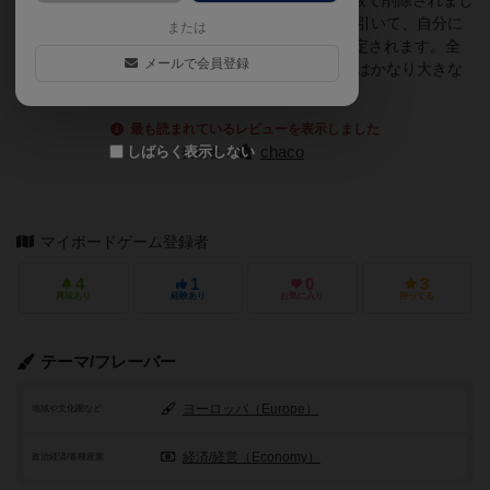
【註；このような制限は2014年に出版された第2版で削除されまし
た】。プレイヤーは縦横1列分ずつのタイル2枚を引いて、自分に
または
とって優先的に修復すべきグリッドが９マス分決定されます。全
メールで会員登録
部修復できればボーナス30点になるので、その差はかなり大きな
ものとなっています。
最も読まれているレビューを表示しました
しばらく表示しない
chaco
投稿者：
マイボードゲーム登録者
4
1
0
3
興味あり
経験あり
お気に入り
持ってる
テーマ/フレーバー
ヨーロッパ（Europe）
地域や文化圏など
経済/経営（Economy）
政治経済/各種産業