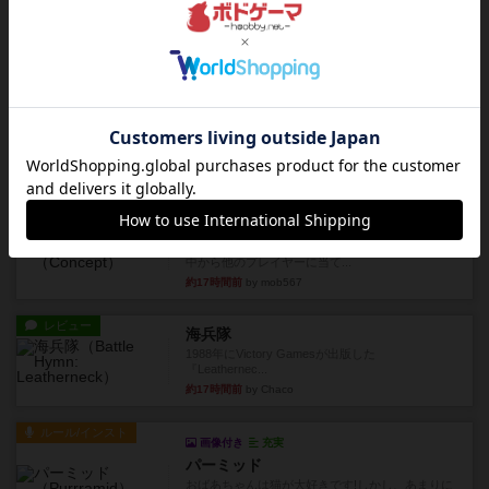
ファイアー・ブルズ / 火牛陣
火牛を引き連れて敵を殲滅させる。縦か斜めで前2
列まで攻撃できるが、自分...
約16時間前
by うらまこ
レビュー
フリップ７
カードをめくるかパスをするかを決めてパスした
時のカード数字が得点になる...
約17時間前
by mob567
レビュー
コンセプト
親のプレイヤーがお題を決めて限られたヒントの
中から他のプレイヤーに当て...
約17時間前
by mob567
レビュー
海兵隊
1988年にVictory Gamesが出版した
『Leathernec...
約17時間前
by Chaco
ルール/インスト
画像付き
充実
パーミッド
おばあちゃんは猫が大好きです!しかし、あまりに