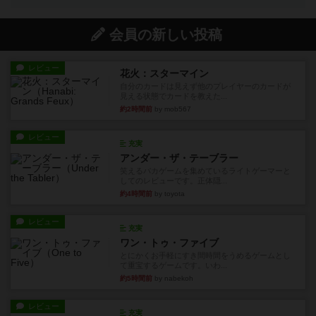
会員の新しい投稿
レビュー
花火：スターマイン
自分のカードは見えず他のプレイヤーのカードが
見える状態でカードを教えた...
約2時間前
by mob567
レビュー
充実
アンダー・ザ・テーブラー
笑えるバカゲームを集めているライトゲーマーと
してのレビューです。正体隠...
約4時間前
by toyota
レビュー
充実
ワン・トゥ・ファイブ
とにかくお手軽にすき間時間をうめるゲームとし
て重宝するゲームです。いわ...
約5時間前
by nabekoh
レビュー
充実