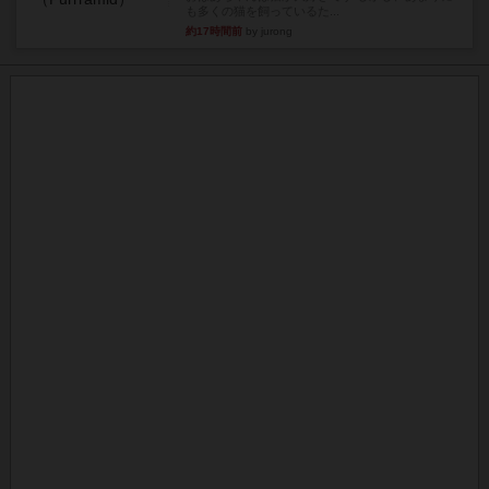
も多くの猫を飼っているた...
約17時間前
by jurong