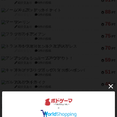
PT
紹介文あり
6件の投稿
ノームズ・アット・ナイト
88
PT
紹介文なし
1件の投稿
マーリン
76
PT
紹介文あり
6件の投稿
フラットアイアン
75
PT
紹介文なし
2件の投稿
トランスオリエント・エクスプレス
70
PT
紹介文なし
1件の投稿
アンブッシュ！：ムーブアウト！
59
PT
紹介文あり
1件の投稿
キャプテン・フリップ：イスラ・ボンバ
51
PT
紹介文なし
2件の投稿
ガルフストライク
46
PT
紹介文あり
1件の投稿
エコーズ・オブ・タイム
45
PT
紹介文なし
8件の投稿
スカルキング
45
PT
紹介文あり
12件の投稿