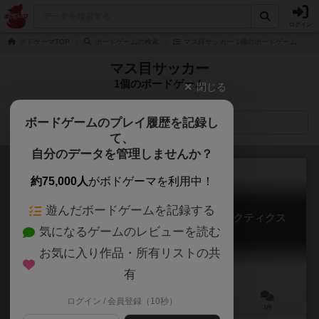
ログイン
ボドゲーマTOP
ボードゲームの検索
マス目サッカー 1個のボードゲーム
マス目サッカー
1個のボードゲーム
閉じる
ボードゲームのプレイ履歴を記録し
検索メニュー
て、
自分のデータを管理しませんか？
約75,000人
がボドゲーマを利用中！
遊んだボードゲームを記録する
現実(リアル)に迫れ！マス目サッカー・タクティクス
気になるゲームのレビューを読む
Square Soccer Tactics Verymuch
お気に入り作品・所有リストの共
有
ログイン / 会員登録（10秒）
2人用
90分前後
10歳～
1件