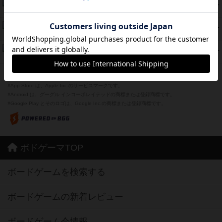
海兵隊
45
PT
紹介文あり
1件の投稿
Bitter End ブタペスト救出作戦
45
PT
紹介文なし
1件の投稿
ドコジャン
42
PT
紹介文あり
10件の投稿
※Apple、Apple のロゴ は、米国および他の国々で登録されたApple Inc.の商標です。
※App Store は、Apple Inc.のサービスマークです。
※Android は、グーグル インコーポレイテッドの商標または登録商標です。
※Google Play とそのロゴは、Google Inc.の商標または登録商標です。
ボドゲーマTOP
ボードゲームを検索する
ボードゲームの新着レビュー
ボードゲーム会情報