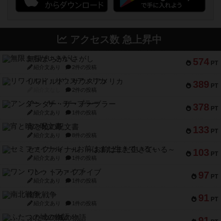
アクセス数 急上昇中
無限まちがいさがし
574
PT
紹介文あり
2件の投稿
リワイルド：サウスアメリカ
389
PT
紹介文なし
2件の投稿
アンダー・ザ・テーブラー
378
PT
紹介文あり
1件の投稿
宵と暁の呪文書
133
PT
紹介文あり
8件の投稿
セミファイナル ～お前はまだ生きている～
103
PT
紹介文あり
1件の投稿
ワン・トゥ・ファイブ
97
PT
紹介文あり
1件の投稿
南北戦争
91
PT
紹介文あり
1件の投稿
ふたつの城の物語
91