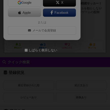
Google
X
将棋+サッカー！11人の選手とボールを動かしながらの戦術サッカー！
将棋のように2人対局形式で、交互に11人の選手とボールを動かしなが
ら、リアルな戦術サッカーのゲーム展開と対局型ボードゲームの醍醐
Apple
Facebook
味を融合したサッカーボードゲームです。
または
オオタキ ソウシ（Soushi Otaki）
オオタキ ソウシ（Soushi Otaki）
メールで会員登録
ベリーマッチ・トイ（verymuch*toy）
3
3
2
8
興味あり
経験あり
お気に入り
持ってる
しばらく表示しない
クイック検索
登録状況
最近登録された順
紹介文あり
レビューあり
画像あり