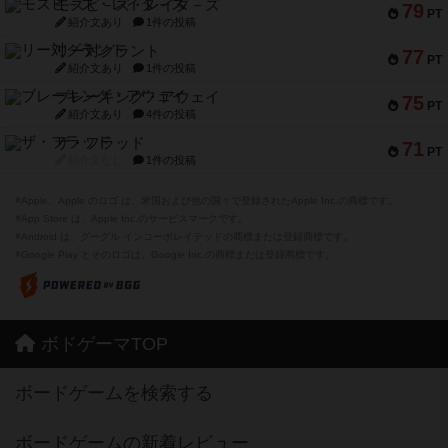
モズビ－ズ・レイダ－ズ
79
PT
紹介文あり
1件の投稿
リー対グラント
77
PT
紹介文あり
1件の投稿
ブレーキング・アウェイ
75
PT
紹介文あり
4件の投稿
ザ・フラッド
71
PT
紹介文なし
1件の投稿
※Apple、Apple のロゴ は、米国および他の国々で登録されたApple Inc.の商標です。
※App Store は、Apple Inc.のサービスマークです。
※Android は、グーグル インコーポレイテッドの商標または登録商標です。
※Google Play とそのロゴは、Google Inc.の商標または登録商標です。
ボドゲーマTOP
ボードゲームを検索する
ボードゲームの新着レビュー