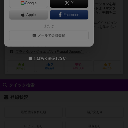
Google
X
「ミューズ：覚醒」は、秘密の手がかりからインスピレーションを与
えるゲームです。多彩なイラストカードの中から、ヒントよりマスタ
ーピースカードを選びます。様々なイラストのカードから、発想を広
Apple
Facebook
げましょう。
「ミューズ：覚醒」は、秘密の手がかりを使ってチームメイトにイン
または
スピレーションを与え、いち早く12点分のマスターピースを集めるパ
ーティーゲームです。 https://b...
メールで会員登録
ヨルダン・ソレンソン（Jordan Sorenson）
マイク・ダショウ（Mike Dashow）
アポライン・エティエンヌ（Apolli
フラクタル・ジュエゴス（Fractal Juegos）
クイック・シンプル・ファン
しばらく表示しない
4
2
0
7
興味あり
経験あり
お気に入り
持ってる
クイック検索
登録状況
最近登録された順
紹介文あり
レビューあり
画像あり