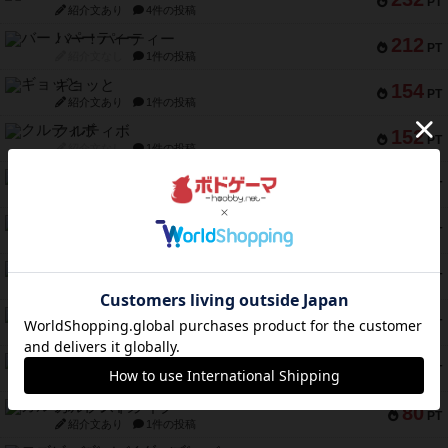
PT
紹介文あり
4件の投稿
バー！パーティー
212
PT
紹介文なし
1件の投稿
ギョッと
154
PT
紹介文あり
1件の投稿
クルティボ
152
PT
紹介文なし
1件の投稿
ブラヴェスト
140
PT
紹介文なし
1件の投稿
ドブル：ポケットモンスター
122
PT
紹介文あり
4件の投稿
ジャンヌ・ダルク-オルレアン ドロー＆ライト
118
PT
紹介文なし
5件の投稿
ファースト・イン・フライト
94
PT
紹介文あり
3件の投稿
ダイススローン
88
PT
紹介文なし
1件の投稿
ガルフストライク
80
PT
紹介文あり
1件の投稿