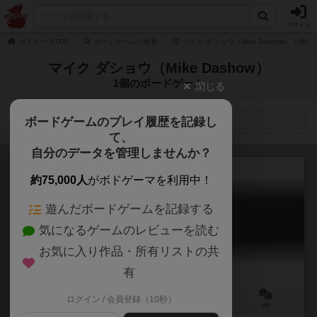
ログイン
ボドゲーマTOP
ボードゲームの検索
マイク ダショウ（Mike Dashow） 1個
マイク ダショウ（Mike Dashow）
1個のボードゲーム
閉じる
ボードゲームのプレイ履歴を記録し
検索メニュー
て、
自分のデータを管理しませんか？
約75,000人
がボドゲーマを利用中！
遊んだボードゲームを記録する
ミューズ：覚醒
気になるゲームのレビューを読む
Muse: Awakenings
お気に入り作品・所有リストの共
有
ログイン / 会員登録（10秒）
2～12人
30分前後
10歳～
0件