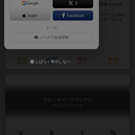
Google
X
魔法にかけられた時計の針に振り落とされずにできるだけ多くのおば
けを残せ！
ゲーム自体はかなり簡単なアクションゲームです。 プレイヤーは7体の
Apple
Facebook
おばけを時計の上においていき、ラウンドの終了時により多くのおば
けが残っているプレイヤーが勝ちます。 先に...
または
クリシュトフ・カンツラー（Christoph Cantzler）
アンヤ・レード（A
メールで会員登録
ファビア・ゾーベル（Fabia Zobel）
ノリス・シュピール（Noris Spiele）
74
157
35
44
しばらく表示しない
興味あり
経験あり
お気に入り
持ってる
ブロッキー・マウンテン
Blocky Mountains