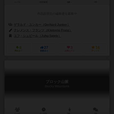
1～7人
30分前後
8歳～
0件
作品説明文の編集者を募集中
ゲラルド・ユンカー（Gerhard Junker）
クレメンス・フランツ（Klemens Franz）
ファビア・ゾーベル（Fabia
ユフ・シュピール（Juhu-Spiele）
ノリス・シュピール（Noris Spie
8
27
3
14
興味あり
経験あり
お気に入り
持ってる
ブロック山脈
Blocky Mountains
1～4人
2～30分
5歳～
0件