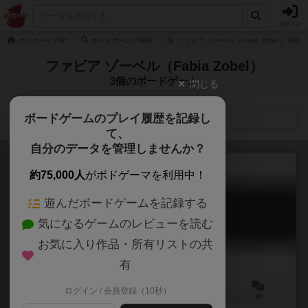
ログイン
ボドゲーマTOP
ボードゲームの検索
ファビア ゾーベル（Fabia Zobel） 3
ファビア ゾーベル（Fabia Zobel）
3個のボードゲーム
閉じる
ボードゲームのプレイ履歴を記録し
検索メニュー
て、
自分のデータを管理しませんか？
約75,000人
がボドゲーマを利用中！
遊んだボードゲームを記録する
おばけの時計
気になるゲームのレビューを読む
Geisteruhr
6.1
お気に入り作品・所有リストの共
有
ログイン / 会員登録（10秒）
2～4人
5～15分
5歳～
4件