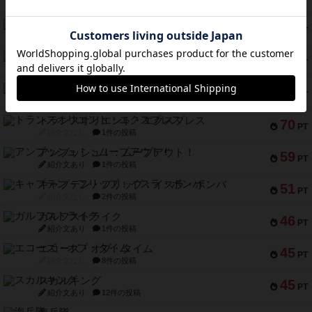
紹介文あり
6件の投稿
ノームズ・アット・ナイト
88
PT
紹介文なし
1件の投稿
マーリン
76
PT
紹介文あり
6件の投稿
フラットアイアン
75
PT
紹介文なし
2件の投稿
トランスオリエント・エクスプレス
70
PT
紹介文なし
1件の投稿
アンブッシュ！：ムーブアウト！
59
PT
紹介文あり
1件の投稿
キャプテン・フリップ：イスラ・ボンバ
51
PT
紹介文なし
2件の投稿
ガルフストライク
46
PT
紹介文あり
1件の投稿
エコーズ・オブ・タイム
45
PT
紹介文なし
8件の投稿
スカルキング
45
PT
紹介文あり
12件の投稿