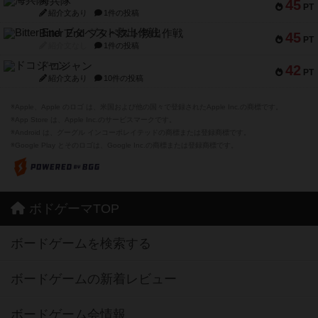
海兵隊
45
PT
紹介文あり
1件の投稿
Bitter End ブタペスト救出作戦
45
PT
紹介文なし
1件の投稿
ドコジャン
42
PT
紹介文あり
10件の投稿
※Apple、Apple のロゴ は、米国および他の国々で登録されたApple Inc.の商標です。
※App Store は、Apple Inc.のサービスマークです。
※Android は、グーグル インコーポレイテッドの商標または登録商標です。
※Google Play とそのロゴは、Google Inc.の商標または登録商標です。
ボドゲーマTOP
ボードゲームを検索する
ボードゲームの新着レビュー
ボードゲーム会情報