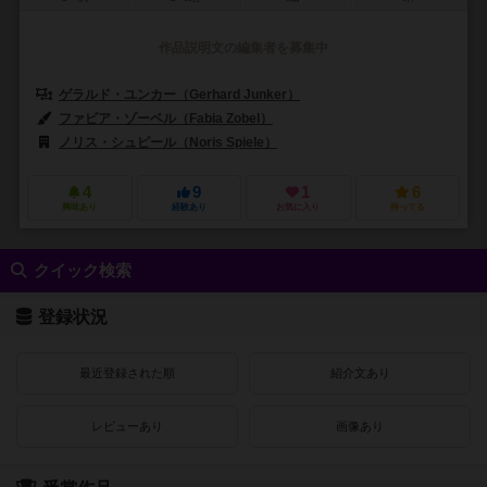
作品説明文の編集者を募集中
ゲラルド・ユンカー（Gerhard Junker）
ファビア・ゾーベル（Fabia Zobel）
ノリス・シュピール（Noris Spiele）
4
9
1
6
興味あり
経験あり
お気に入り
持ってる
クイック検索
登録状況
最近登録された順
紹介文あり
レビューあり
画像あり