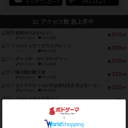
アクセス数 急上昇中
無限まちがいさがし
574
PT
紹介文あり
2件の投稿
リワイルド：サウスアメリカ
389
PT
紹介文なし
2件の投稿
アンダー・ザ・テーブラー
378
PT
紹介文あり
1件の投稿
宵と暁の呪文書
133
PT
紹介文あり
8件の投稿
セミファイナル ～お前はまだ生きている～
103
PT
紹介文あり
1件の投稿
ワン・トゥ・ファイブ
97
PT
紹介文あり
1件の投稿
南北戦争
91
PT
紹介文あり
1件の投稿
ふたつの城の物語
91
PT