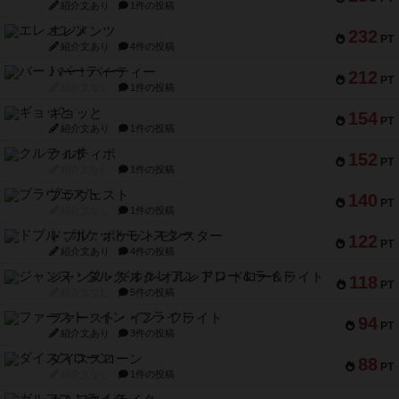
紹介文あり
1件の投稿
エレメンツ
232
PT
紹介文あり
4件の投稿
バー！パーティー
212
PT
紹介文なし
1件の投稿
ギョッと
154
PT
紹介文あり
1件の投稿
クルティボ
152
PT
紹介文なし
1件の投稿
ブラヴェスト
140
PT
紹介文なし
1件の投稿
ドブル：ポケットモンスター
122
PT
紹介文あり
4件の投稿
ジャンヌ・ダルク-オルレアン ドロー＆ライト
118
PT
紹介文なし
5件の投稿
ファースト・イン・フライト
94
PT
紹介文あり
3件の投稿
ダイススローン
88
PT
紹介文なし
1件の投稿