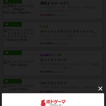
レビュー
無限まちがいさがし
6つの場面カード（表、裏で違う絵）が何枚かあ
り、そのうち3つ選んで、同...
約12時間前
by ジェイとと
レビュー
充実
チケットトゥライド / チケットトゥライドアメリカ
デジタルソロプレイ。元祖チケライ？マップがた
くさん出てるからどれをプレ...
約14時間前
by おーちゃん
レビュー
画像付き
充実
ホットストリーク
星7軽〜中量級を中心にプレイするゲーマーの感想
です。ボードゲーム会にて...
約20時間前
by おとん
レビュー
ガルフストライク
1983年にVictory Gamesが出版した『Gulf Strik...
約21時間前
by Chaco
リプレイ
画像付き