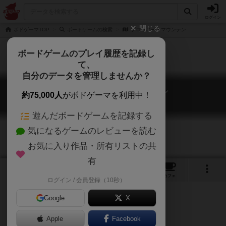
ログイン
閉じる
ボドゲーマTOP
ボードゲームの検索
ブロッキー・マウンテン
ボードゲームのプレイ履歴を記録し
て、
自分のデータを管理しませんか？
ブロッキー・マウンテン
約75,000人
がボドゲーマを利用中！
Blocky Mountains
遊んだボードゲームを記録する
気になるゲームのレビューを読む
お気に入り作品・所有リストの共
有
1
2
トップ
画像
動画
レビュー
カフェ
ログイン / 会員登録（10秒）
Google
X
ブロック
Apple
Facebook