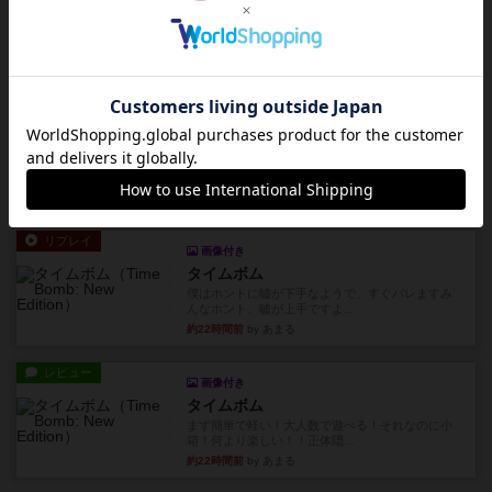
ディジットコード
やっぱり論理ゲームは面白い。息子とリプレイし
ました。息子の勝ち。これリ...
約21時間前
by くみ
リプレイ
充実
アルゴ
アルゴがとても好きで、たぶんプレイ回数が最も
多いゲームです。なんといっ...
約21時間前
by おとん
リプレイ
画像付き
タイムボム
僕はホントに嘘が下手なようで、すぐバレますみ
んなホント、嘘が上手ですよ...
約22時間前
by あまる
レビュー
画像付き
タイムボム
まず簡単で軽い！大人数で遊べる！それなのに小
箱！何より楽しい！！正体隠...
約22時間前
by あまる