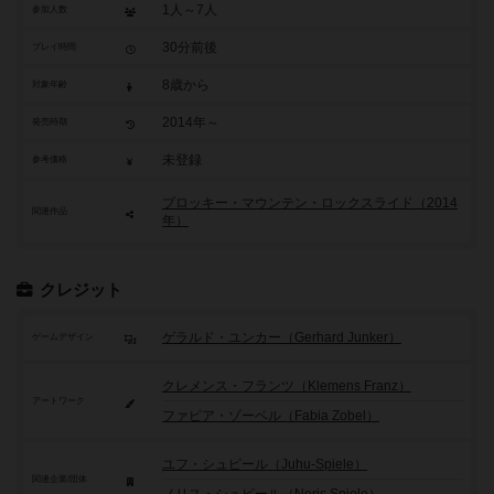
1人～7人
参加人数
30分前後
プレイ時間
8歳から
対象年齢
2014年～
発売時期
未登録
参考価格
ブロッキー・マウンテン・ロックスライド（2014
関連作品
年）
クレジット
ゲラルド・ユンカー（Gerhard Junker）
ゲームデザイン
クレメンス・フランツ（Klemens Franz）
アートワーク
ファビア・ゾーベル（Fabia Zobel）
ユフ・シュピール（Juhu-Spiele）
関連企業/団体