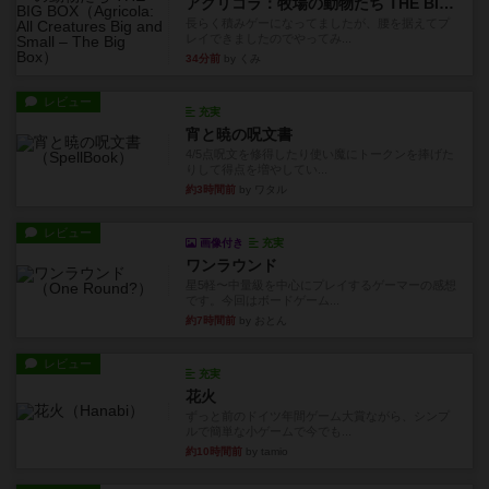
アグリコラ：牧場の動物たち THE BIG BOX
長らく積みゲーになってましたが、腰を据えてプ
レイできましたのでやってみ...
34分前
by くみ
レビュー
充実
宵と暁の呪文書
4/5点呪文を修得したり使い魔にトークンを捧げた
りして得点を増やしてい...
約3時間前
by ワタル
レビュー
画像付き
充実
ワンラウンド
星5軽〜中量級を中心にプレイするゲーマーの感想
です。今回はボードゲーム...
約7時間前
by おとん
レビュー
充実
花火
ずっと前のドイツ年間ゲーム大賞ながら、シンプ
ルで簡単な小ゲームで今でも...
約10時間前
by tamio