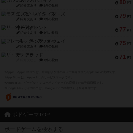
ガルフストライク
80
PT
紹介文あり
1件の投稿
モズビ－ズ・レイダ－ズ
79
PT
紹介文あり
1件の投稿
リー対グラント
77
PT
紹介文あり
1件の投稿
ブレーキング・アウェイ
75
PT
紹介文あり
4件の投稿
ザ・フラッド
71
PT
紹介文なし
1件の投稿
※Apple、Apple のロゴ は、米国および他の国々で登録されたApple Inc.の商標です。
※App Store は、Apple Inc.のサービスマークです。
※Android は、グーグル インコーポレイテッドの商標または登録商標です。
※Google Play とそのロゴは、Google Inc.の商標または登録商標です。
ボドゲーマTOP
ボードゲームを検索する