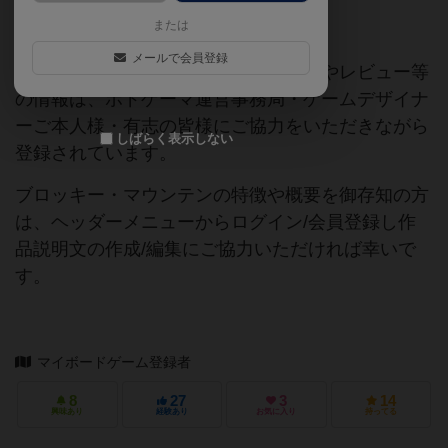
または
ご協力ください
メールで会員登録
当サイトに掲載されている作品説明文やレビュー等
の情報は、ボドゲーマ運営事務局・ゲームデザイナ
ーご本人様・有志の皆様にご協力をいただきながら
しばらく表示しない
登録されています。
ブロッキー・マウンテンの特徴や概要を御存知の方
は、ヘッダーメニューからログイン/会員登録し作
品説明文の作成/編集にご協力いただければ幸いで
す。
マイボードゲーム登録者
8
27
3
14
興味あり
経験あり
お気に入り
持ってる