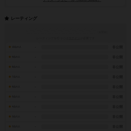
ノリス・シュピール（Noris Spiele）
レーティング
レーティングを行うには
ログイン
が必要です
-
非公開
10点の人
-
非公開
9点の人
-
非公開
8点の人
-
非公開
7点の人
-
非公開
6点の人
-
非公開
5点の人
-
非公開
4点の人
-
非公開
3点の人
-
非公開
2点の人