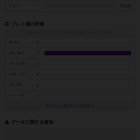
-
非公開
1点の人
プレイ感の評価
トグルスイッチを押すとプレイ感（
※
）の投票ができます
0
運・確率
1
戦略・判断力
0
交渉・立ち回り
0
心理戦・ブラフ
0
攻防・戦闘
0
アート・外見
似たプレイ感のゲームを探す→
データに関する報告