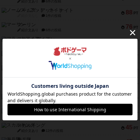
紹介文あり
6件の投稿
ノームズ・アット・ナイト
88
PT
紹介文なし
1件の投稿
マーリン
76
PT
紹介文あり
6件の投稿
フラットアイアン
75
PT
紹介文なし
2件の投稿
トランスオリエント・エクスプレス
70
PT
紹介文なし
1件の投稿
アンブッシュ！：ムーブアウト！
59
PT
紹介文あり
1件の投稿
キャプテン・フリップ：イスラ・ボンバ
51
PT
紹介文なし
2件の投稿
ガルフストライク
46
PT
紹介文あり
1件の投稿
エコーズ・オブ・タイム
45
PT
紹介文なし
8件の投稿
スカルキング
45
PT
紹介文あり
12件の投稿
海兵隊