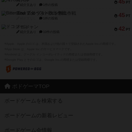
45
PT
紹介文あり
1件の投稿
Bitter End ブタペスト救出作戦
45
PT
紹介文なし
1件の投稿
ドコジャン
42
PT
紹介文あり
10件の投稿
※Apple、Apple のロゴ は、米国および他の国々で登録されたApple Inc.の商標です。
※App Store は、Apple Inc.のサービスマークです。
※Android は、グーグル インコーポレイテッドの商標または登録商標です。
※Google Play とそのロゴは、Google Inc.の商標または登録商標です。
ボドゲーマTOP
ボードゲームを検索する
ボードゲームの新着レビュー
ボードゲーム会情報