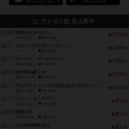
アクセス数 急上昇中
無限まちがいさがし
574
PT
紹介文あり
2件の投稿
リワイルド：サウスアメリカ
389
PT
紹介文なし
2件の投稿
アンダー・ザ・テーブラー
378
PT
紹介文あり
1件の投稿
宵と暁の呪文書
133
PT
紹介文あり
8件の投稿
セミファイナル ～お前はまだ生きている～
103
PT
紹介文あり
1件の投稿
ワン・トゥ・ファイブ
97
PT
紹介文あり
1件の投稿
南北戦争
91
PT
紹介文あり
1件の投稿
ふたつの城の物語
91
PT