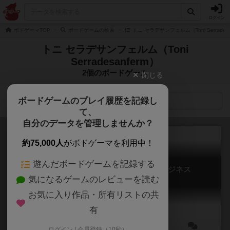
ログイン
ボドゲーマTOP
ボードゲームの検索
トニ セラデサンフェルム（Toni Serrade
トニ セラデサンフェルム（Toni
Serradesanferm）
2個のボードゲーム
閉じる
ボードゲームのプレイ履歴を記録し
検索メニュー
て、
自分のデータを管理しませんか？
約75,000人
がボドゲーマを利用中！
遊んだボードゲームを記録する
スカーフェイス 1920 ブラッディービジネス
気になるゲームのレビューを読む
Scarface 1920: Bloody Business
お気に入り作品・所有リストの共
有
ログイン / 会員登録（10秒）