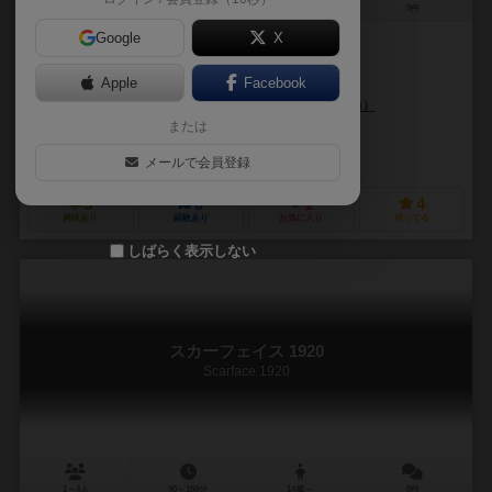
1～4人
90～180分
12歳～
0件
Google
X
作品説明文の編集者を募集中
Apple
Facebook
トニ・セラデサンフェルム（Toni Serradesanferm）
または
アントニオ・スタパーツ（Antonio Stappaerts）
レゼンゲームズ（Redzen Games）
メールで会員登録
3
0
1
4
興味あり
経験あり
お気に入り
持ってる
しばらく表示しない
スカーフェイス 1920
Scarface 1920
1～4人
90～150分
14歳～
0件