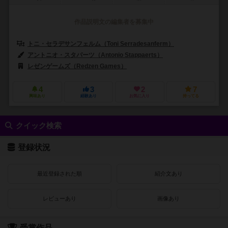
作品説明文の編集者を募集中
トニ・セラデサンフェルム（Toni Serradesanferm）
ダニエル・サイモ
アントニオ・スタパーツ（Antonio Stappaerts）
レゼンゲームズ（Redzen Games）
グリムスピア（Grimspire）
4
3
2
7
興味あり
経験あり
お気に入り
持ってる
クイック検索
登録状況
最近登録された順
紹介文あり
レビューあり
画像あり
受賞作品