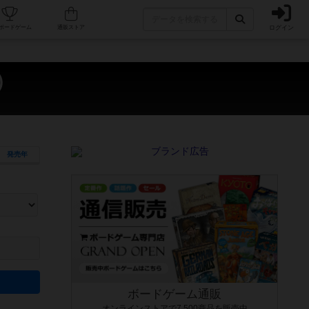
ログイン
カフェ/店舗
人気ボードゲーム
通販ストア
）
発売年
ます。マニュアルを読む時間や参加者へのルール説明時間は含まれていないため、初めて遊
できるよう、中世ファンタジー・クッキング・海賊同士の対決など、ゲームコンセプトを絞
にボードゲームに慣れている方向けの絞込機能です。例えば「ダイスロール」はランダム値
ボードゲーム通販
オンラインストアで7,500商品を販売中