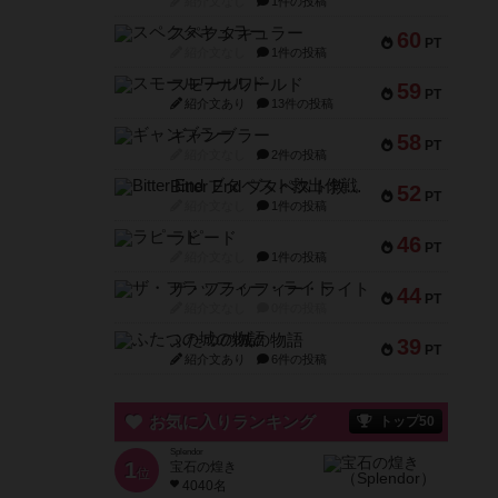
紹介文なし
1件の投稿
スペクタキュラー
60
PT
紹介文なし
1件の投稿
スモールワールド
59
PT
紹介文あり
13件の投稿
ギャンブラー
58
PT
紹介文なし
2件の投稿
Bitter End ブタペスト救出作戦
52
PT
紹介文なし
1件の投稿
ラピード
46
PT
紹介文なし
1件の投稿
ザ・フラッフィー・ライト
44
PT
紹介文なし
0件の投稿
ふたつの城の物語
39
PT
紹介文あり
6件の投稿
お気に入りランキング
トップ50
Splendor
1
宝石の煌き
位
4040名