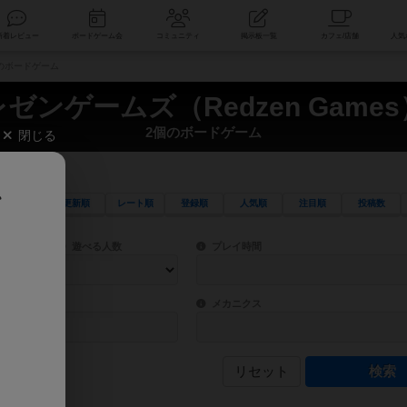
索
新着レビュー
ボードゲーム会
コミュニティ
掲示板一覧
個のボードゲーム
レゼンゲームズ（Redzen Games
2個のボードゲーム
閉じる
、
更新順
レート順
登録順
人気順
注目順
投稿数
ワード検索ができます。
検索できます。
プレイ対象人数に含まれるボードゲームを指定します。
目安となる所要時間を指定することができ
遊べる人数
プレイ時間
物などモチーフ・ストーリーを指定することができます。直感的にゲームシステムを理解
ゲーム性を構成するコアシステムです。主
バー
メカニクス
リセット