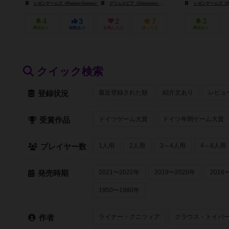
レゼンゲームズ（Redzen Games）
グリムスピア（Grimspire）
SDゲームズ（SD Games）
レゼンゲームズ（Red
4
3
2
7
3
興味あり
経験あり
お気に入り
持ってる
興味あり
クイック検索
最近登録された順
紹介文あり
レビュ
登録状況
ドイツゲーム大賞
ドイツ年間ゲーム大賞
受賞作品
1人用
2人用
3～4人用
4～8人用
プレイヤー数
2021〜2022年
2019〜2020年
2016
発売時期
1950〜1980年
ライナー・クニツィア
クラウス・トイバ
作者