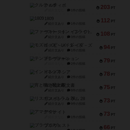
クルティボ
203
PT
紹介文なし
1件の投稿
1809
112
PT
紹介文あり
1件の投稿
ファースト・イン・フライト
108
PT
紹介文あり
3件の投稿
モズビ－ズ・レイダ－ズ
94
PT
紹介文あり
1件の投稿
テンプテーション
79
PT
紹介文なし
2件の投稿
インドネシア
78
PT
紹介文あり
2件の投稿
宵と暁の呪文書
75
PT
紹介文あり
8件の投稿
リスボン・トラム 28
73
PT
紹介文あり
9件の投稿
アマナイト
73
PT
紹介文なし
1件の投稿
ブラヴェスト
66
PT