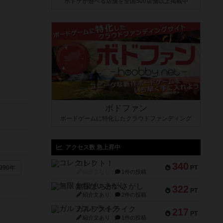
ボドゲが遊べる店舗を全国500店舗以上掲載中
ボドファン
ボードゲームに特化したクラウドファンディング
アクセス数 急上昇中
コレクト！
340
PT
990年
紹介文なし
1件の投稿
無限まちがいさがし
322
PT
紹介文あり
2件の投稿
ガルフストライク
217
PT
紹介文あり
1件の投稿