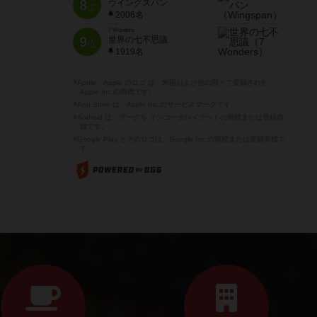
8
ウイングスパン
位
2006名
7 Wonders
9
世界の七不思議
位
1919名
※Apple、Apple のロゴ は、米国および他の国々で登録された
Apple Inc.の商標です。
※App Store は、Apple Inc.のサービスマークです。
※Android は、グーグル インコーポレイテッドの商標または登録商
標です。
※Google Play とそのロゴは、Google Inc.の商標または登録商標で
す。