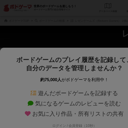
世界のボードゲームを楽しもう！
ボードゲーム専門の総合情報サイト
データベース
検
ボドゲーマTOP
ボードゲームの検索
レゼンゲームズ（Redzen Games） 2
ボードゲームのプレイ履歴を記録して
さくさく表示
じっくり表示
自分のデータを管理しませんか？
商品名、商品説明文、デザイナー名、テーマ名、メカニクス名を対象にフリー
ゲームデザイナー名を指定して
フリーワード
ゲームデザイナー
約75,000人
がボドゲーマを利用中！
遊んだボードゲームを記録する
対象年齢を指定します。
世界観や登場人
対象年齢
テーマ/フレー
気になるゲームのレビューを読む
お気に入り作品・所有リストの共有
ログイン / 会員登録（10秒）