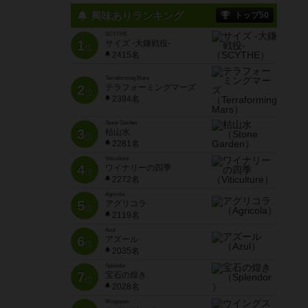
興味ありランキング
トップ50
SCYTHE
1
サイズ -大鎌戦役-
位
2415名
Terraforming Mars
2
テラフォーミングマーズ
位
2394名
Stone Garden
3
枯山水
位
2281名
Viticulture
4
ワイナリーの四季
位
2272名
Agricola
5
アグリコラ
位
2119名
Azul
6
アズール
位
2035名
Splendor
7
宝石の煌き
位
2028名
Wingspan