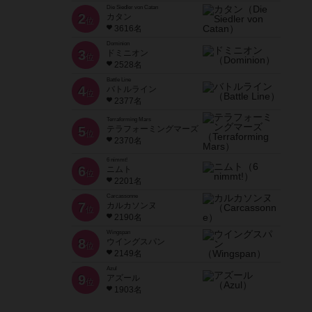
Die Siedler von Catan
2
カタン
位
3616名
Dominion
3
ドミニオン
位
2528名
Battle Line
4
バトルライン
位
2377名
Terraforming Mars
5
テラフォーミングマーズ
位
2370名
6 nimmt!
6
ニムト
位
2201名
Carcassonne
7
カルカソンヌ
位
2190名
Wingspan
8
ウイングスパン
位
2149名
Azul
9
アズール
位
1903名