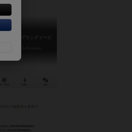
ス 1920 ブラッディービ
ce 1920: Bloody Business
90～180分
12歳～
0件
説明文の編集者を募集中
（Toni Serradesanferm）
Antonio Stappaerts）