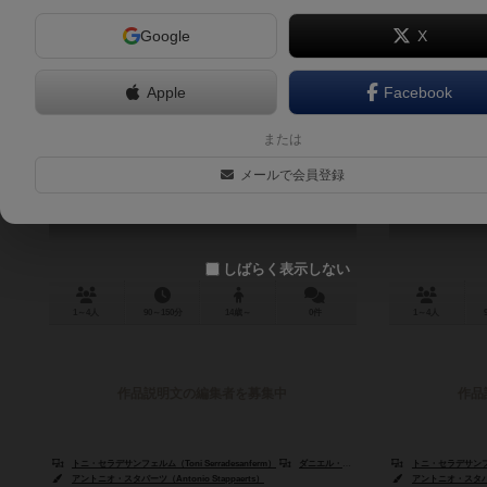
Google
X
Apple
Facebook
スカーフェイス 1920
スカーフェイ
または
Scarface 1920
ジネス
メールで会員登録
Scarfa
しばらく表示しない
1～4人
90～150分
14歳～
0件
1～4人
作品説明文の編集者を募集中
作品
トニ・セラデサンフェルム（Toni Serradesanferm）
ダニエル・サイモン（Daniel Simon）
トニ・セラデサンフェルム
アントニオ・スタパーツ（Antonio Stappaerts）
アントニオ・スタパーツ（