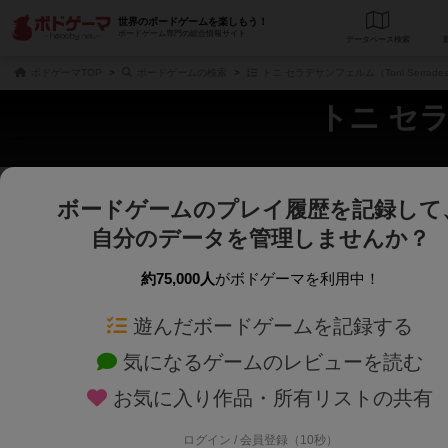
世界のボードゲームを楽しもう！
ボードゲーム専門の総合情報サイト
データベース
検
ボドゲーマTOP
ボードゲームの検索
トニ セラデサンフェルム（Toni Serrade
トニ セラデ
ボードゲームのプレイ履歴を記録して
さくさく表示
じっくり表示
自分のデータを管理しませんか？
商品名、商品説明文、デザイナー名、テーマ名、メカニクス名を対象にフリー
ゲームデザイナー名を指定して
フリーワード
ゲームデザイナー
約75,000人
がボドゲーマを利用中！
遊んだボードゲームを記録する
対象年齢を指定します。
世界観や登場人
対象年齢
テーマ/フレー
気になるゲームのレビューを読む
お気に入り作品・所有リストの共有
ログイン / 会員登録（10秒）