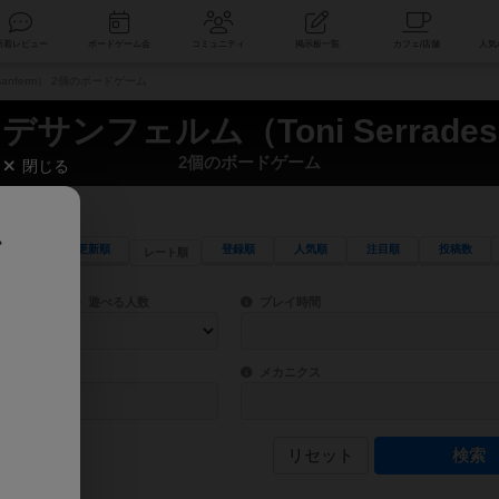
索
新着レビュー
ボードゲーム会
コミュニティ
掲示板一覧
sanferm） 2個のボードゲーム
サンフェルム（Toni Serrades
2個のボードゲーム
閉じる
、
更新順
登録順
人気順
注目順
投稿数
レート順
ワード検索ができます。
検索できます。
プレイ対象人数に含まれるボードゲームを指定します。
目安となる所要時間を指定することができ
遊べる人数
プレイ時間
物などモチーフ・ストーリーを指定することができます。直感的にゲームシステムを理解
ゲーム性を構成するコアシステムです。主
バー
メカニクス
リセット