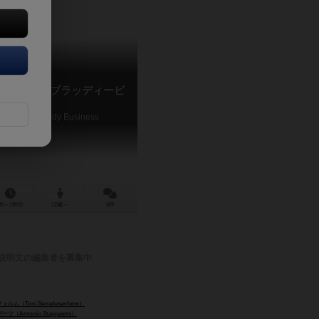
ス 1920 ブラッディービ
ce 1920: Bloody Business
90～180分
12歳～
0件
説明文の編集者を募集中
（Toni Serradesanferm）
Antonio Stappaerts）