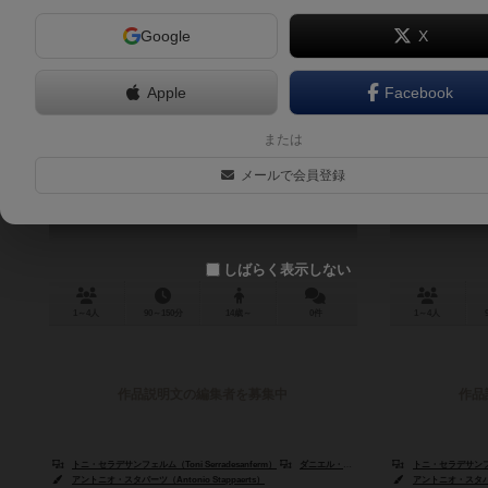
Google
X
Apple
Facebook
スカーフェイス 1920
スカーフェイ
または
Scarface 1920
ジネス
メールで会員登録
Scarfa
しばらく表示しない
1～4人
90～150分
14歳～
0件
1～4人
作品説明文の編集者を募集中
作品
トニ・セラデサンフェルム（Toni Serradesanferm）
ダニエル・サイモン（Daniel Simon）
トニ・セラデサンフェルム
アントニオ・スタパーツ（Antonio Stappaerts）
アントニオ・スタパーツ（