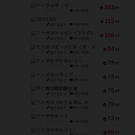
クルティボ
203
PT
紹介文なし
1件の投稿
1809
112
PT
紹介文あり
1件の投稿
ファースト・イン・フライト
108
PT
紹介文あり
3件の投稿
モズビ－ズ・レイダ－ズ
94
PT
紹介文あり
1件の投稿
テンプテーション
79
PT
紹介文なし
2件の投稿
インドネシア
78
PT
紹介文あり
2件の投稿
宵と暁の呪文書
75
PT
紹介文あり
8件の投稿
リスボン・トラム 28
73
PT
紹介文あり
9件の投稿
アマナイト
73
PT
紹介文なし
1件の投稿
ブラヴェスト
66
PT