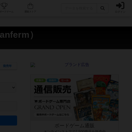
ログイン
カフェ/店舗
人気ボードゲーム
通販ストア
anferm）
発売年
ます。マニュアルを読む時間や参加者へのルール説明時間は含まれていないため、初めて遊
できるよう、中世ファンタジー・クッキング・海賊同士の対決など、ゲームコンセプトを絞
にボードゲームに慣れている方向けの絞込機能です。例えば「ダイスロール」はランダム値
ボードゲーム通販
オンラインストアで7,500商品を販売中