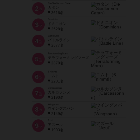
Die Siedler von Catan
2
カタン
位
3616名
Dominion
3
ドミニオン
位
2528名
Battle Line
4
バトルライン
位
2377名
Terraforming Mars
5
テラフォーミングマーズ
位
2370名
6 nimmt!
6
ニムト
位
2201名
Carcassonne
7
カルカソンヌ
位
2190名
Wingspan
8
ウイングスパン
位
2149名
Azul
9
アズール
位
1903名