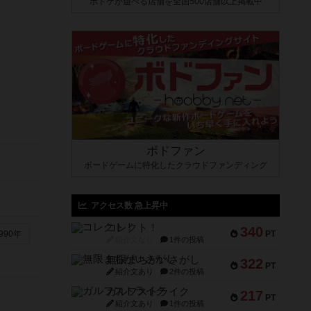
ボドゲが遊べる店舗を全国500店舗以上掲載中
ボドファン
ボードゲームに特化したクラウドファンディング
アクセス数 急上昇中
コレクト！
340
PT
990年
紹介文なし
1件の投稿
無限まちがいさがし
322
PT
紹介文あり
2件の投稿
ガルフストライク
217
PT
紹介文あり
1件の投稿