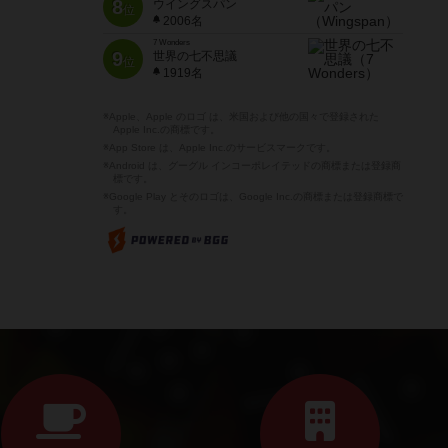
8
ウイングスパン
位
2006名
7 Wonders
9
世界の七不思議
位
1919名
※Apple、Apple のロゴ は、米国および他の国々で登録された
Apple Inc.の商標です。
※App Store は、Apple Inc.のサービスマークです。
※Android は、グーグル インコーポレイテッドの商標または登録商
標です。
※Google Play とそのロゴは、Google Inc.の商標または登録商標で
す。