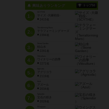
興味ありランキング
トップ50
SCYTHE
1
サイズ -大鎌戦役-
位
2415名
Terraforming Mars
2
テラフォーミングマーズ
位
2394名
Stone Garden
3
枯山水
位
2281名
Viticulture
4
ワイナリーの四季
位
2272名
Agricola
5
アグリコラ
位
2119名
Azul
6
アズール
位
2034名
Splendor
7
宝石の煌き
位
2028名
Wingspan