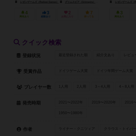
レゼンゲームズ（Redzen Games）
グリムスピア（Grimspire）
SDゲームズ（SD Games）
レゼンゲームズ（Red
4
3
2
7
3
興味あり
経験あり
お気に入り
持ってる
興味あり
クイック検索
最近登録された順
紹介文あり
レビュ
登録状況
ドイツゲーム大賞
ドイツ年間ゲーム大賞
受賞作品
1人用
2人用
3～4人用
4～8人用
プレイヤー数
2021〜2022年
2019〜2020年
2016
発売時期
1950〜1980年
ライナー・クニツィア
クラウス・トイバ
作者