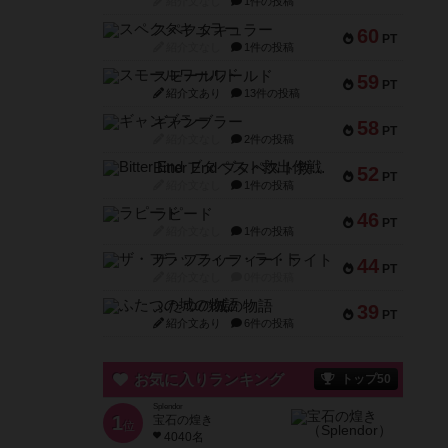
紹介文なし
1件の投稿
スペクタキュラー
60
PT
紹介文なし
1件の投稿
スモールワールド
59
PT
紹介文あり
13件の投稿
ギャンブラー
58
PT
紹介文なし
2件の投稿
Bitter End ブタペスト救出作戦
52
PT
紹介文なし
1件の投稿
ラピード
46
PT
紹介文なし
1件の投稿
ザ・フラッフィー・ライト
44
PT
紹介文なし
0件の投稿
ふたつの城の物語
39
PT
紹介文あり
6件の投稿
お気に入りランキング
トップ50
Splendor
1
宝石の煌き
位
4040名