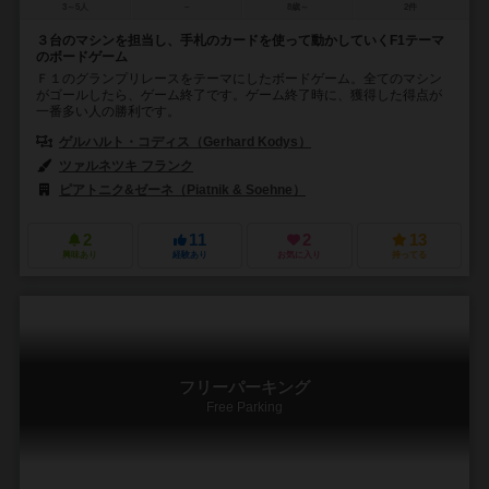
3～5人
－
8歳～
2件
３台のマシンを担当し、手札のカードを使って動かしていくF1テーマ
のボードゲーム
Ｆ１のグランプリレースをテーマにしたボードゲーム。全てのマシン
がゴールしたら、ゲーム終了です。ゲーム終了時に、獲得した得点が
一番多い人の勝利です。
ゲルハルト・コディス（Gerhard Kodys）
ツァルネツキ フランク
ピアトニク&ゼーネ（Piatnik & Soehne）
2
11
2
13
興味あり
経験あり
お気に入り
持ってる
フリーパーキング
Free Parking