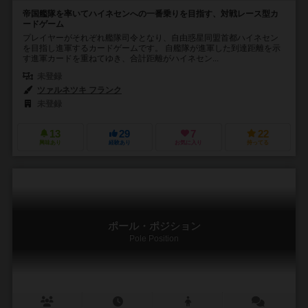
帝国艦隊を率いてハイネセンへの一番乗りを目指す、対戦レース型カ
ードゲーム
プレイヤーがそれぞれ艦隊司令となり、自由惑星同盟首都ハイネセン
を目指し進軍するカードゲームです。 自艦隊が進軍した到達距離を示
す進軍カードを重ねてゆき、合計距離がハイネセン...
未登録
ツァルネツキ フランク
未登録
13
29
7
22
興味あり
経験あり
お気に入り
持ってる
ポール・ポジション
Pole Position