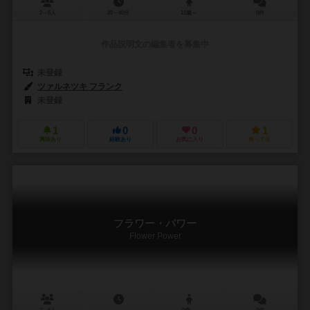
2～6人
20～40分
12歳～
0件
作品説明文の編集者を募集中
未登録
ツァルネツキ フランク
未登録
1
0
0
1
興味あり
経験あり
お気に入り
持ってる
フラワー・パワー
Flower Power