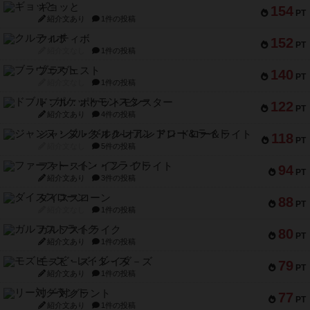
ギョッと
154
PT
紹介文あり
1件の投稿
クルティボ
152
PT
紹介文なし
1件の投稿
ブラヴェスト
140
PT
紹介文なし
1件の投稿
ドブル：ポケットモンスター
122
PT
紹介文あり
4件の投稿
ジャンヌ・ダルク-オルレアン ドロー＆ライト
118
PT
紹介文なし
5件の投稿
ファースト・イン・フライト
94
PT
紹介文あり
3件の投稿
ダイススローン
88
PT
紹介文なし
1件の投稿
ガルフストライク
80
PT
紹介文あり
1件の投稿
モズビ－ズ・レイダ－ズ
79
PT
紹介文あり
1件の投稿
リー対グラント
77
PT
紹介文あり
1件の投稿