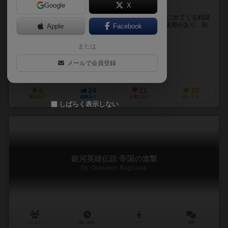
Google
X
宇宙戦艦ヤマトの世界を戦術級ゲームで再現
初期のテレビ版宇宙戦艦ヤマトを基にしてパート3までに出てくる戦闘
や特殊兵器を再現できます。 システムは、初級用と上級用があり、初
Apple
Facebook
級では平易に移動と攻撃そして損害を出すだけの...
未登録
または
ツァルネツキ フランク
メールで会員登録
バンダイ（Bandai）
6
24
11
19
興味あり
経験あり
お気に入り
持ってる
しばらく表示しない
銀河英雄伝説 帝国の進撃
Dir Operation Ragnarok
2～6人
30～40分
ー
1件