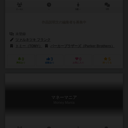
2～4人
－
8歳～
0件
作品説明文の編集者を募集中
未登録
ツァルネツキ フランク
トミー（TOMY）
パーカーブラザーズ（Parker Brothers）
0
3
0
5
興味あり
経験あり
お気に入り
持ってる
マネーマニア
Money Mania