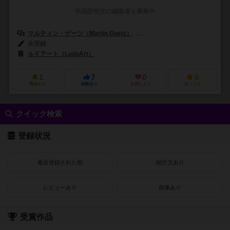
作品説明文の編集者を募集中
マルティン・ゲーツ（Martin Goetz）
フランク・ツァルネツキ（Frank 
未登録
ルドアート（LudoArt）
1
7
0
6
興味あり
経験あり
お気に入り
持ってる
クイック検索
登録状況
最近登録された順
紹介文あり
レビューあり
画像あり
受賞作品