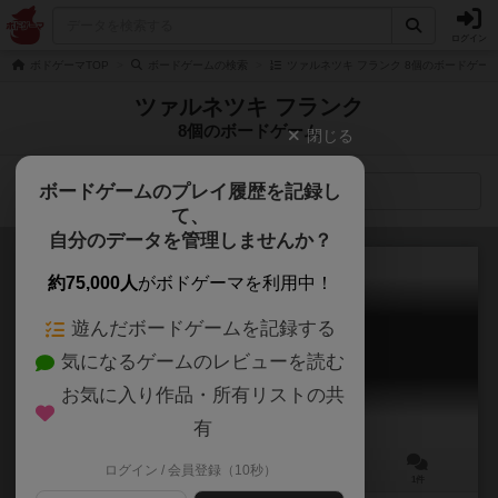
ログイン
ボドゲーマTOP
ボードゲームの検索
ツァルネツキ フランク 8個のボードゲー
ツァルネツキ フランク
8個のボードゲーム
閉じる
ボードゲームのプレイ履歴を記録し
検索メニュー
て、
自分のデータを管理しませんか？
約75,000人
がボドゲーマを利用中！
遊んだボードゲームを記録する
宇宙戦艦ヤマト
気になるゲームのレビューを読む
Space Cruiser Yamato
お気に入り作品・所有リストの共
有
ログイン / 会員登録（10秒）
1～4人
60～180分
15歳～
1件