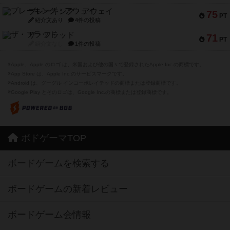
ブレーキング・アウェイ
75
PT
紹介文あり
4件の投稿
ザ・フラッド
71
PT
紹介文なし
1件の投稿
※Apple、Apple のロゴ は、米国および他の国々で登録されたApple Inc.の商標です。
※App Store は、Apple Inc.のサービスマークです。
※Android は、グーグル インコーポレイテッドの商標または登録商標です。
※Google Play とそのロゴは、Google Inc.の商標または登録商標です。
ボドゲーマTOP
ボードゲームを検索する
ボードゲームの新着レビュー
ボードゲーム会情報