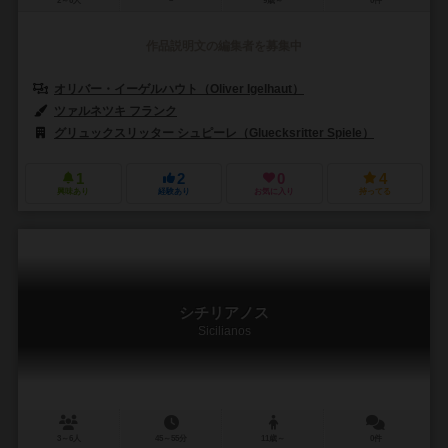
2～6人
－
9歳～
0件
作品説明文の編集者を募集中
オリバー・イーゲルハウト（Oliver Igelhaut）
ツァルネツキ フランク
グリュックスリッター シュピーレ（Gluecksritter Spiele）
1
2
0
4
興味あり
経験あり
お気に入り
持ってる
シチリアノス
Sicilianos
3～6人
45～55分
11歳～
0件