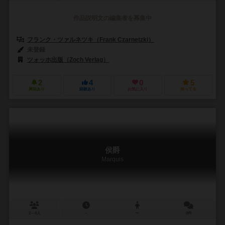
作品説明文の編集者を募集中
フランク・ツァルネツキ（Frank Czarnetzki）
未登録
ツォッホ出版（Zoch Verlag）
2
4
0
5
興味あり
経験あり
お気に入り
持ってる
侯爵
Marquis
2～4人
－
ー
0件