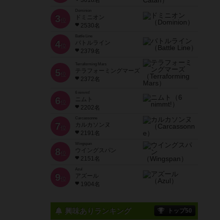
3618名
Dominion
3
ドミニオン
位
2530名
Battle Line
4
バトルライン
位
2379名
Terraforming Mars
5
テラフォーミングマーズ
位
2372名
6 nimmt!
6
ニムト
位
2202名
Carcassonne
7
カルカソンヌ
位
2191名
Wingspan
8
ウイングスパン
位
2151名
Azul
9
アズール
位
1904名
興味ありランキング
トップ50