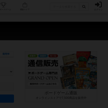
ログイン
カフェ/店舗
人気ボードゲーム
通販ストア
発売年
ます。マニュアルを読む時間や参加者へのルール説明時間は含まれていないため、初めて遊
できるよう、中世ファンタジー・クッキング・海賊同士の対決など、ゲームコンセプトを絞
にボードゲームに慣れている方向けの絞込機能です。例えば「ダイスロール」はランダム値
ボードゲーム通販
オンラインストアで7,500商品を販売中