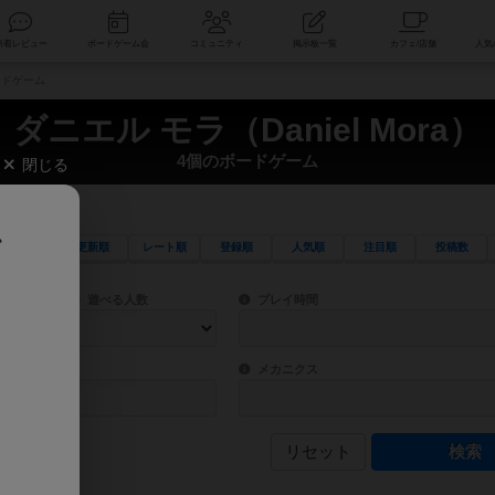
索
新着レビュー
ボードゲーム会
コミュニティ
掲示板一覧
ボードゲーム
ダニエル モラ（Daniel Mora）
4個のボードゲーム
閉じる
、
更新順
レート順
登録順
人気順
注目順
投稿数
ワード検索ができます。
検索できます。
プレイ対象人数に含まれるボードゲームを指定します。
目安となる所要時間を指定することができ
遊べる人数
プレイ時間
物などモチーフ・ストーリーを指定することができます。直感的にゲームシステムを理解
ゲーム性を構成するコアシステムです。主
バー
メカニクス
リセット