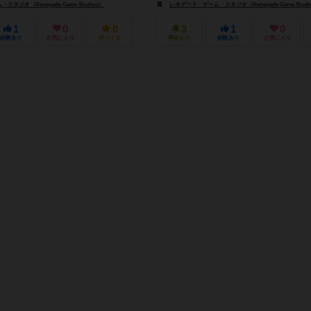
タジオ（Renegade Game Studios）
レネゲード・ゲーム・スタジオ（Renegade Game Studi
1
0
0
3
1
0
経験あり
お気に入り
持ってる
興味あり
経験あり
お気に入り