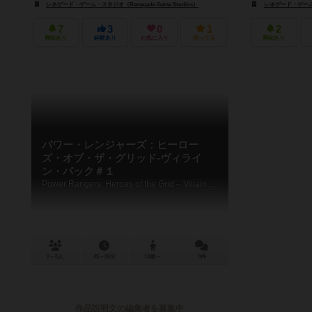
レネゲード・ゲーム・スタジオ（Renegade Game Studios）
レネゲード・ゲーム・ス
7
3
0
1
2
興味あり
経験あり
お気に入り
持ってる
興味あり
パワー・レンジャーズ：ヒーロー
ズ・オブ・ザ・グリッド-ヴィライ
ン・パック＃１
Power Rangers: Heroes of the Grid – Villain Pack #1
2～5人
45～60分
14歳～
0件
作品説明文の編集者を募集中