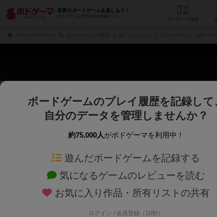
世界のボードゲームを楽しもう！
ボードゲーム専門の総合情報サイト
データベース
検
ボドゲーマTOP
ボードゲームの検索
ダニエル モラ（Daniel Mora） 4個の
ボードゲームのプレイ履歴を記録して
さくさく表示
じっくり表示
自分のデータを管理しませんか？
商品名、商品説明文、デザイナー名、テーマ名、メカニクス名を対象にフリー
ゲームデザイナー名を指定して
フリーワード
ゲームデザイナー
約75,000人
がボドゲーマを利用中！
遊んだボードゲームを記録する
対象年齢を指定します。
世界観や登場人
対象年齢
テーマ/フレー
気になるゲームのレビューを読む
お気に入り作品・所有リストの共有
ログイン / 会員登録（10秒）