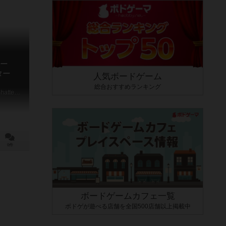
ー
ター
人気ボードゲーム
総合おすすめランキング
Power Rangers: Heroes of the Grid – Shattered Grid
0件
ボードゲームカフェ一覧
ボドゲが遊べる店舗を全国500店舗以上掲載中