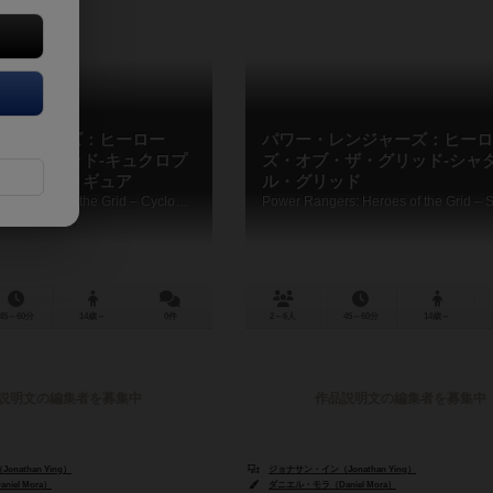
ンジャーズ：ヒーロー
パワー・レンジャーズ：ヒーロ
ザ・グリッド-キュクロプ
ズ・オブ・ザ・グリッド-シャ
クス・フィギュア
ル・グリッド
Power Rangers: Heroes of the Grid – Cyclopsis Deluxe Figure
45～60分
14歳～
0件
2～6人
45～60分
14歳～
説明文の編集者を募集中
作品説明文の編集者を募集中
nathan Ying）
ジョナサン・イン（Jonathan Ying）
iel Mora）
ダニエル・モラ（Daniel Mora）