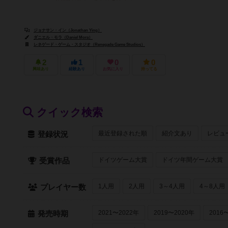
ジョナサン・イン（Jonathan Ying）
ダニエル・モラ（Daniel Mora）
レネゲード・ゲーム・スタジオ（Renegade Game Studios）
2
1
0
0
興味あり
経験あり
お気に入り
持ってる
クイック検索
最近登録された順
紹介文あり
レビュ
登録状況
ドイツゲーム大賞
ドイツ年間ゲーム大賞
受賞作品
1人用
2人用
3～4人用
4～8人用
プレイヤー数
2021〜2022年
2019〜2020年
2016
発売時期