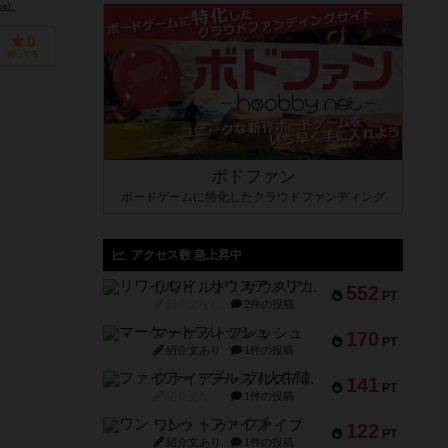
os）
0
持ってる
ボドファン
ボードゲームに特化したクラウドファンディング
アクセス数 急上昇中
リワイルド：サウスアメリカ
552
PT
紹介文なし
2件の投稿
マーケットフレッシュ
170
PT
紹介文あり
1件の投稿
ファイアー・ブルズ / 火牛陣
141
PT
紹介文なし
1件の投稿
ワン・トゥ・ファイブ
122
PT
紹介文あり
1件の投稿