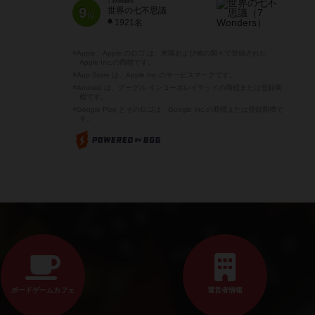
7 Wonders
9
世界の七不思議
位
1921名
※Apple、Apple のロゴ は、米国および他の国々で登録された
Apple Inc.の商標です。
※App Store は、Apple Inc.のサービスマークです。
※Android は、グーグル インコーポレイテッドの商標または登録商
標です。
※Google Play とそのロゴは、Google Inc.の商標または登録商標で
す。
ボードゲームカフェ
運営者情報