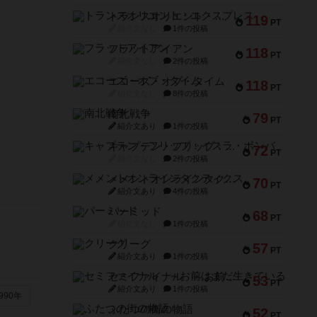
トランスオリエント・エクスプレス
119
PT
紹介文なし
1件の投稿
フラットアイアン
118
PT
紹介文なし
2件の投稿
エコーズ・オブ・タイム
118
PT
紹介文なし
8件の投稿
南北戦争
79
PT
紹介文あり
1件の投稿
キャプテン・フリップ：イスラ・ボンバ
72
PT
紹介文なし
2件の投稿
メメントオンラインタクティクス
70
PT
紹介文あり
4件の投稿
パーミッド
68
PT
紹介文なし
1件の投稿
クリーグ
57
PT
紹介文あり
1件の投稿
セミファイナル ～お前はまだ生きている～
53
PT
紹介文あり
1件の投稿
990年
ふたつの街の物語
52
PT