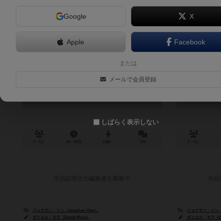
Google
X
Apple
Facebook
パワー・レンジャーズ：ヒーロー
パワー・レ
または
ズ・オブ・ザ・グリッド
ズ・オブ・
メールで会員登録
Power Rangers: Heroes of the Grid
ス・デラッ
しばらく表示しない
2～5人
45～60分
14歳～
0件
2～5人
作品説明文の編集者を募集中
作品
ジョナサン・イン（Jonathan Ying）
ジョナサン・イン（Jo
ダニエル・モラ（Daniel Mora）
ダニエル・モラ（Dan