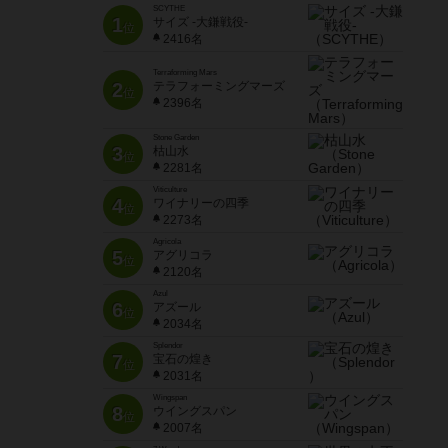
SCYTHE
1
サイズ -大鎌戦役-
位
2416名
Terraforming Mars
2
テラフォーミングマーズ
位
2396名
Stone Garden
3
枯山水
位
2281名
Viticulture
4
ワイナリーの四季
位
2273名
Agricola
5
アグリコラ
位
2120名
Azul
6
アズール
位
2034名
Splendor
7
宝石の煌き
位
2031名
Wingspan
8
ウイングスパン
位
2007名