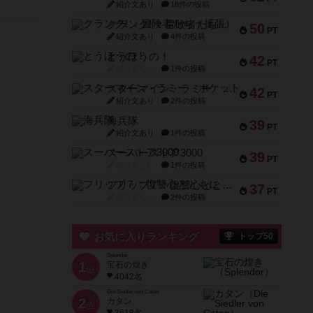
紹介文あり
18件の投稿
クランク! ：冒険者たち（拡張）
50
PT
紹介文あり
4件の投稿
とうほうの！
42
PT
紹介文なし
1件の投稿
スターマイン・ラミー ポケット
42
PT
紹介文あり
2件の投稿
海兵隊
39
PT
紹介文あり
1件の投稿
スーパーストア3000
39
PT
紹介文なし
1件の投稿
フリップ７：復讐心とともに
37
PT
紹介文なし
2件の投稿
お気に入りランキング
トップ50
Splendor
1
宝石の煌き
位
4042名
Die Siedler von Catan
2
カタン
位