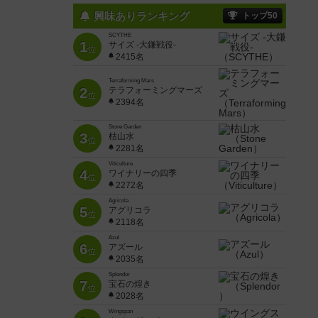
興味ありランキング
トップ50
SCYTHE
1
サイズ -大鎌戦役-
位
2415名
Terraforming Mars
2
テラフォーミングマーズ
位
2394名
Stone Garden
3
枯山水
位
2281名
Viticulture
4
ワイナリーの四季
位
2272名
Agricola
5
アグリコラ
位
2118名
Azul
6
アズール
位
2035名
Splendor
7
宝石の煌き
位
2028名
Wingspan