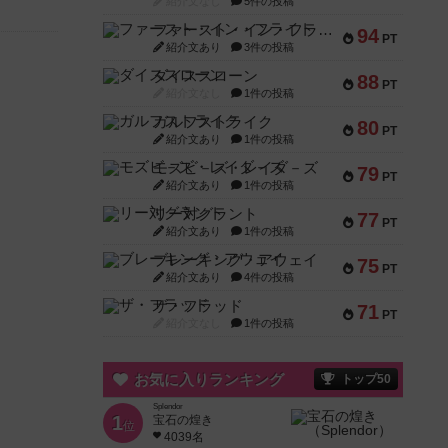
紹介文なし
5件の投稿
ファースト・イン・フライト
94
PT
紹介文あり
3件の投稿
ダイススローン
88
PT
紹介文なし
1件の投稿
ガルフストライク
80
PT
紹介文あり
1件の投稿
モズビ－ズ・レイダ－ズ
79
PT
紹介文あり
1件の投稿
リー対グラント
77
PT
紹介文あり
1件の投稿
ブレーキング・アウェイ
75
PT
紹介文あり
4件の投稿
ザ・フラッド
71
PT
紹介文なし
1件の投稿
お気に入りランキング
トップ50
Splendor
1
宝石の煌き
位
4039名