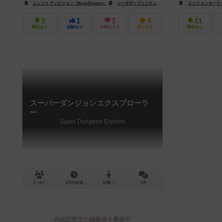
ニンジャ ディビジョン（Ninja Division）
ソーダポップミニチュア（Soda Pop Miniatures）
エッジ エンターテイン
1
1
1
4
11
興味あり
経験あり
お気に入り
持ってる
興味あり
スーパーダンジョンエクスプローラ
ー
Super Dungeon Explore
2～6人
120分前後
10歳～
0件
作品説明文の編集者を募集中