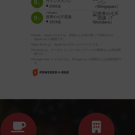
8
ウイングスパン
位
2006名
7 Wonders
9
世界の七不思議
位
1919名
※Apple、Apple のロゴ は、米国および他の国々で登録された
Apple Inc.の商標です。
※App Store は、Apple Inc.のサービスマークです。
※Android は、グーグル インコーポレイテッドの商標または登録商
標です。
※Google Play とそのロゴは、Google Inc.の商標または登録商標で
す。