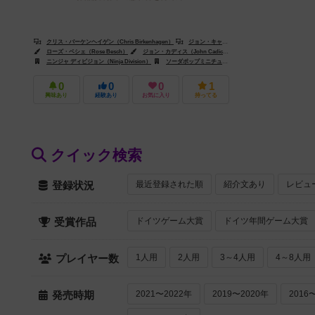
クリス・バーケンヘイゲン（Chris Birkenhagen）
ジョン・キャディス（John Cadice）
ディーク
ローズ・ベシェ（Rose Besch）
ジョン・カディス（John Cadice）
アンドレア・コフランセスコ（An
ニンジャ ディビジョン（Ninja Division）
ソーダポップミニチュア（Soda Pop Miniatures）
ク
0
0
0
1
興味あり
経験あり
お気に入り
持ってる
クイック検索
最近登録された順
紹介文あり
レビュ
登録状況
ドイツゲーム大賞
ドイツ年間ゲーム大賞
受賞作品
1人用
2人用
3～4人用
4～8人用
プレイヤー数
2021〜2022年
2019〜2020年
2016
発売時期