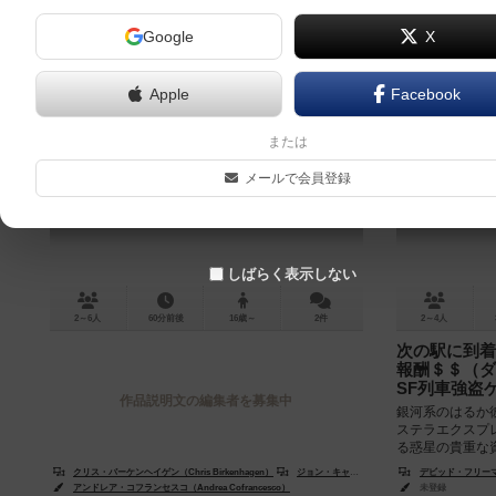
Google
X
Apple
Facebook
蛸足弁当
レールレ
または
Tentacle Bento
メールで会員登録
しばらく表示しない
2～6人
60分前後
16歳～
2件
2～4人
次の駅に到着
報酬＄＄（ダ
SF列車強盗
作品説明文の編集者を募集中
銀河系のはるか
ステラエクスプ
る惑星の貴重な
達が一攫千金を狙
クリス・バーケンヘイゲン（Chris Birkenhagen）
ジョン・キャディス（John Cadice）
デビッド・フリーマン（
ディーク
アンドレア・コフランセスコ（Andrea Cofrancesco）
未登録