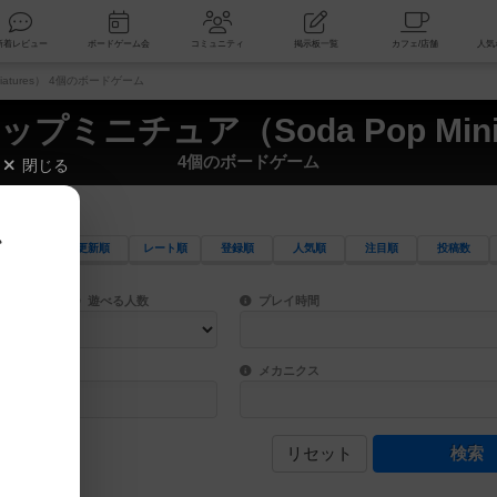
索
新着レビュー
ボードゲーム会
コミュニティ
掲示板一覧
iatures） 4個のボードゲーム
プミニチュア（Soda Pop Minia
4個のボードゲーム
閉じる
、
更新順
レート順
登録順
人気順
注目順
投稿数
ワード検索ができます。
検索できます。
プレイ対象人数に含まれるボードゲームを指定します。
目安となる所要時間を指定することができ
遊べる人数
プレイ時間
物などモチーフ・ストーリーを指定することができます。直感的にゲームシステムを理解
ゲーム性を構成するコアシステムです。主
バー
メカニクス
リセット