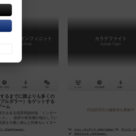
イダーズ・インフィニット
カラテファイト
Rail Raiders Infinite
Karate Fight
30～90分
14歳～
0件
2～4人
20分前後
13歳～
するまでに誰よりも多くの
ブルダラー）をゲットする
ゲーム
作品説明文の編集者を募集中
彼方を走る惑星間超特急「インター
レス」。 政府や富裕層が独占してい
資源を大量に積んだ列車をレイダー
い強襲を仕掛ける...
David Freeman）
・ステラ（Deke Stella）
ジョン・キャディス（John Cadice）
ディーク・ステラ（D
CDSスタジオ（CDS Studio）