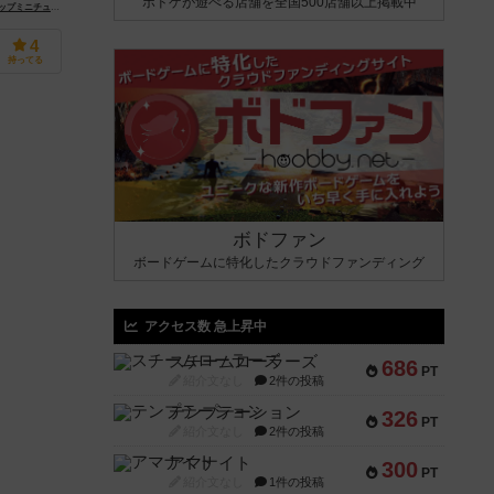
ボドゲが遊べる店舗を全国500店舗以上掲載中
iniatures）
oda Pop Miniatures）
4
持ってる
ボドファン
ボードゲームに特化したクラウドファンディング
アクセス数 急上昇中
スチームローラーズ
686
PT
紹介文なし
2件の投稿
テンプテーション
326
PT
紹介文なし
2件の投稿
アマナイト
300
PT
紹介文なし
1件の投稿