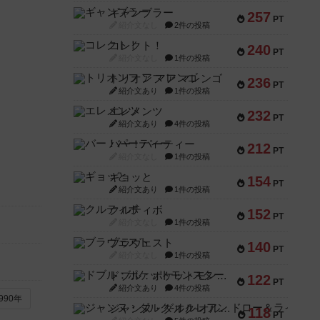
ギャンブラー
257
PT
紹介文なし
2件の投稿
コレクト！
240
PT
紹介文なし
1件の投稿
トリオンフ ア マレンゴ
236
PT
紹介文あり
1件の投稿
エレメンツ
232
PT
紹介文あり
4件の投稿
バー！パーティー
212
PT
紹介文なし
1件の投稿
ギョッと
154
PT
紹介文あり
1件の投稿
クルティボ
152
PT
紹介文なし
1件の投稿
ブラヴェスト
140
PT
紹介文なし
1件の投稿
ドブル：ポケットモンスター
122
PT
紹介文あり
4件の投稿
990年
ジャンヌ・ダルク-オルレアン ドロー＆ライト
118
PT