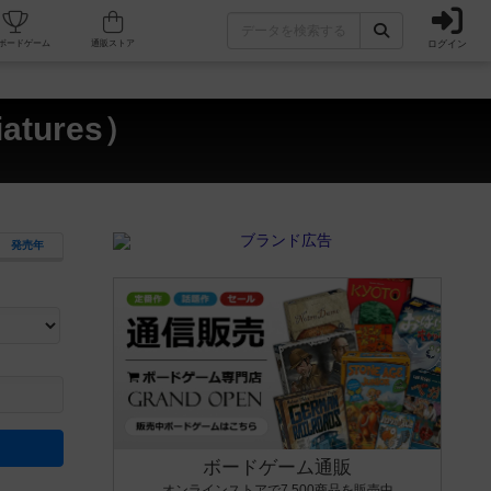
ログイン
カフェ/店舗
人気ボードゲーム
通販ストア
tures）
発売年
ます。マニュアルを読む時間や参加者へのルール説明時間は含まれていないため、初めて遊
できるよう、中世ファンタジー・クッキング・海賊同士の対決など、ゲームコンセプトを絞
にボードゲームに慣れている方向けの絞込機能です。例えば「ダイスロール」はランダム値
ボードゲーム通販
オンラインストアで7,500商品を販売中