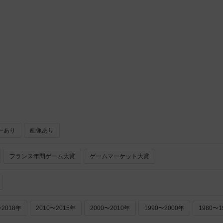
・ステラ（Deke Stella）
drea Cofrancesco）
ール ミニ オア ノット（Cool Mini Or Not）
ーあり
画像あり
フランス年間ゲーム大賞
ゲームマーケット大賞
〜2018年
2010〜2015年
2000〜2010年
1990〜2000年
1980〜1