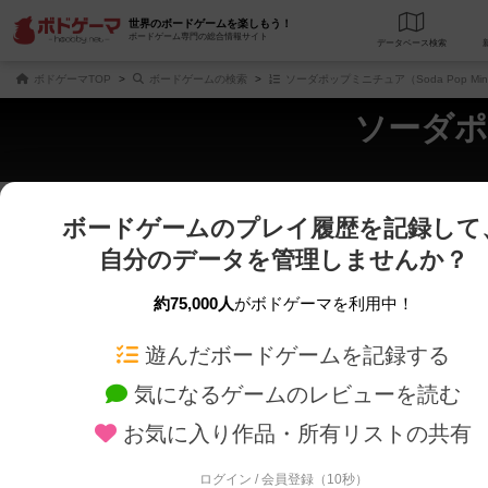
世界のボードゲームを楽しもう！
ボードゲーム専門の総合情報サイト
データベース
検
ボドゲーマTOP
ボードゲームの検索
ソーダポップミニチュア（Soda Pop Min
ソーダポッ
ボードゲームのプレイ履歴を記録して
さくさく表示
じっくり表示
自分のデータを管理しませんか？
商品名、商品説明文、デザイナー名、テーマ名、メカニクス名を対象にフリー
ゲームデザイナー名を指定して
フリーワード
ゲームデザイナー
約75,000人
がボドゲーマを利用中！
遊んだボードゲームを記録する
対象年齢を指定します。
世界観や登場人
対象年齢
テーマ/フレー
気になるゲームのレビューを読む
お気に入り作品・所有リストの共有
ログイン / 会員登録（10秒）