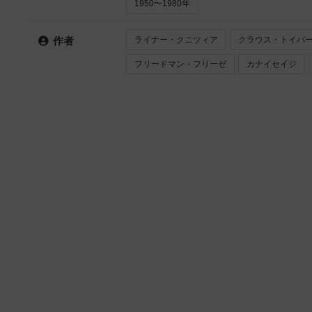
1950〜1980年
ライナー・クニツィア
クラウス・トイバ
作者
フリードマン・フリーゼ
カナイセイジ