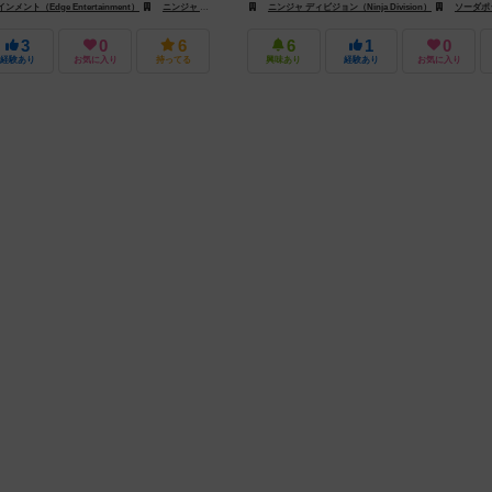
メント（Edge Entertainment）
ニンジャ ディビジョン（Ninja Division）
ニンジャ ディビジョン（Ninja Division）
ソーダポップミニチュア（Soda Pop M
ソーダポップミニチュア（S
3
0
6
6
1
0
経験あり
お気に入り
持ってる
興味あり
経験あり
お気に入り