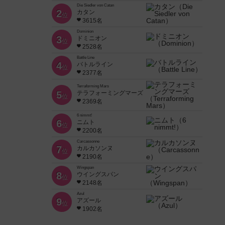
Die Siedler von Catan
2
カタン
位
3615名
Dominion
3
ドミニオン
位
2528名
Battle Line
4
バトルライン
位
2377名
Terraforming Mars
5
テラフォーミングマーズ
位
2369名
6 nimmt!
6
ニムト
位
2200名
Carcassonne
7
カルカソンヌ
位
2190名
Wingspan
8
ウイングスパン
位
2148名
Azul
9
アズール
位
1902名