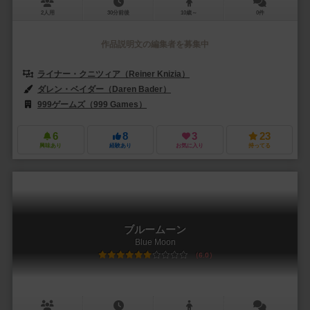
2人用
30分前後
10歳～
0件
作品説明文の編集者を募集中
ライナー・クニツィア（Reiner Knizia）
ダレン・ベイダー（Daren Bader）
スコット・フィッシャー（Scott F
999ゲームズ（999 Games）
ファンタジー フライト ゲームズ（Fantasy
6
8
3
23
興味あり
経験あり
お気に入り
持ってる
ブルームーン
Blue Moon
6.0