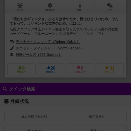
2人用
30分前後
10歳～
0件
「僕たちはギャングさ。ひとりは皆のため、皆はひとりのため。そん
でもって、よりキンドな世界のため、ははは」
名匠クニツィア博士がＴＣＧ要素を取り入れて作った２人用の対戦型
カードゲーム「ブルームーン」の拡張デッキ「キンド」です。
ライナー・クニツィア（Reiner Knizia）
スコット・フィッシャー（Scott Fischer）
フランツ・フォーヴィンケル（
999ゲームズ（999 Games）
ファンタジー フライト ゲームズ（Fantasy
8
20
8
31
興味あり
経験あり
お気に入り
持ってる
クイック検索
登録状況
最近登録された順
紹介文あり
レビューあり
画像あり