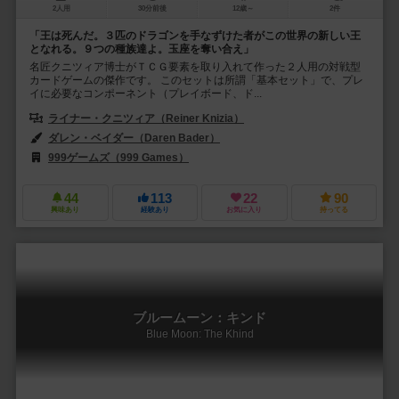
2人用
30分前後
12歳～
2件
「王は死んだ。３匹のドラゴンを手なずけた者がこの世界の新しい王
となれる。９つの種族達よ。玉座を奪い合え」
名匠クニツィア博士がＴＣＧ要素を取り入れて作った２人用の対戦型
カードゲームの傑作です。 このセットは所謂「基本セット」で、プレ
イに必要なコンポーネント（プレイボード、ド...
ライナー・クニツィア（Reiner Knizia）
ダレン・ベイダー（Daren Bader）
スコット・フィッシャー（Scott F
999ゲームズ（999 Games）
ファンタジー フライト ゲームズ（Fantasy
44
113
22
90
興味あり
経験あり
お気に入り
持ってる
ブルームーン：キンド
Blue Moon: The Khind