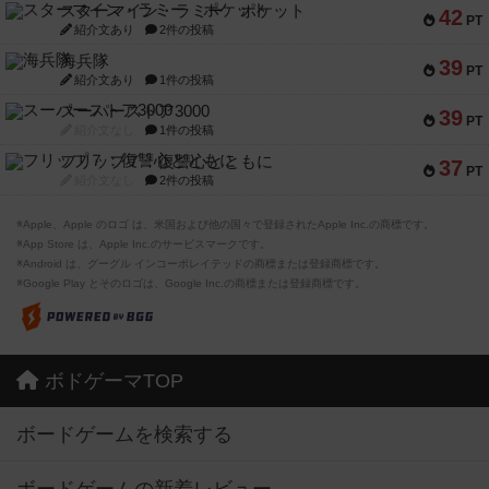
スターマイン・ラミー ポケット
42
PT
紹介文あり
2件の投稿
海兵隊
39
PT
紹介文あり
1件の投稿
スーパーストア3000
39
PT
紹介文なし
1件の投稿
フリップ７：復讐心とともに
37
PT
紹介文なし
2件の投稿
※Apple、Apple のロゴ は、米国および他の国々で登録されたApple Inc.の商標です。
※App Store は、Apple Inc.のサービスマークです。
※Android は、グーグル インコーポレイテッドの商標または登録商標です。
※Google Play とそのロゴは、Google Inc.の商標または登録商標です。
ボドゲーマTOP
ボードゲームを検索する