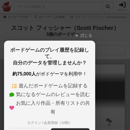
ログイン
ボドゲーマTOP
ボードゲームの検索
スコット フィッシャー（Scott Fischer
スコット フィッシャー（Scott Fischer）
5個のボードゲーム
閉じる
ボードゲームのプレイ履歴を記録し
検索メニュー
て、
自分のデータを管理しませんか？
約75,000人
がボドゲーマを利用中！
遊んだボードゲームを記録する
ブルームーン：レジェンド
気になるゲームのレビューを読む
Blue Moon Legends
6.3
お気に入り作品・所有リストの共
有
ログイン / 会員登録（10秒）
2人用
30分前後
14歳～
6件