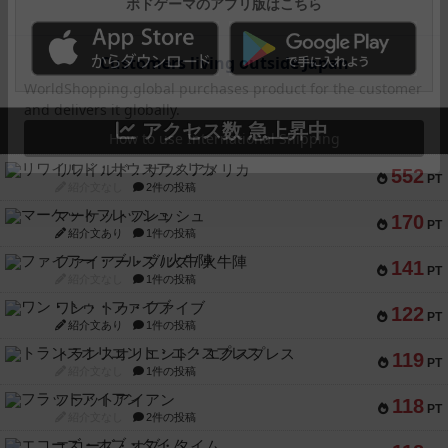
ボドゲーマのアプリ版はこちら
アクセス数 急上昇中
リワイルド：サウスアメリカ
552
PT
紹介文なし
2件の投稿
マーケットフレッシュ
170
PT
紹介文あり
1件の投稿
ファイアー・ブルズ / 火牛陣
141
PT
紹介文なし
1件の投稿
ワン・トゥ・ファイブ
122
PT
紹介文あり
1件の投稿
トランスオリエント・エクスプレス
119
PT
紹介文なし
1件の投稿
フラットアイアン
118
PT
紹介文なし
2件の投稿
エコーズ・オブ・タイム