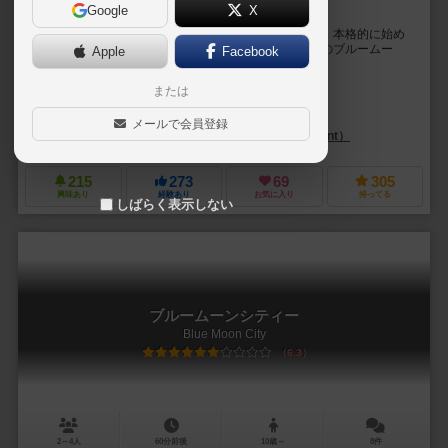
Google
X
カードを買い集めなくてもデッキが組める
トレーディングカードゲームをやってみたいけれども、本格的に始め
るにはお金がかかる。そんな方におすすめなのが、このブルームー
Apple
Facebook
ン：レジェンドです。 これ一箱に９種族のデッキ...
または
ライナー・クニツィア（Reiner Knizia）
ダレン・ベイダー（Daren Bader）
スコット・フィッシャー（Scott F
メールで会員登録
エッジ エンターテインメント（Edge Entertainment）
ファンタジー フ
215
273
69
305
興味あり
経験あり
お気に入り
持ってる
しばらく表示しない
ブルームーンシティー
Blue Moon City
6.3
2～4人
60分前後
10歳～
8件