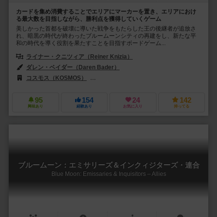
カードを集め消費することでエリアにマーカーを置き、エリアにおけ
る最大数を目指しながら、勝利点を獲得していくゲーム
美しかった首都を破壊に導いた戦争をもたらした王の後継者が追放さ
れ、暗黒の時代が終わったブルームーンシティの再建をし、新たな平
和の時代を導く役割を果たすことを目指すボードゲーム...
ライナー・クニツィア（Reiner Knizia）
ダレン・ベイダー（Daren Bader）
スコット・フィッシャー（Scott F
コスモス（KOSMOS）
ブレインゲームズ（Brain Games）
CM
95
154
24
142
興味あり
経験あり
お気に入り
持ってる
ブルームーン：エミサリーズ＆インクィジターズ・連合
Blue Moon: Emissaries & Inquisitors – Allies