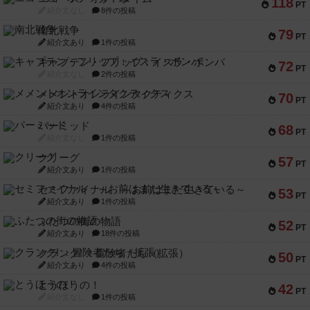
118
PT
紹介文なし
8件の投稿
南北戦争
79
PT
紹介文あり
1件の投稿
キャプテン・フリップ：イスラ・ボンバ
72
PT
紹介文なし
2件の投稿
メメントオンラインタクティクス
70
PT
紹介文あり
4件の投稿
パーミッド
68
PT
紹介文なし
1件の投稿
クリーグ
57
PT
紹介文あり
1件の投稿
セミファイナル ～お前はまだ生きている～
53
PT
紹介文あり
1件の投稿
ふたつの街の物語
52
PT
紹介文あり
18件の投稿
クランク! ：冒険者たち（拡張）
50
PT
紹介文あり
4件の投稿
とうほうの！
42
PT
紹介文なし
1件の投稿