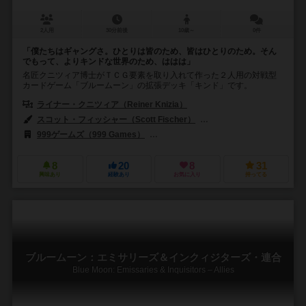
2人用
30分前後
10歳～
0件
「僕たちはギャングさ。ひとりは皆のため、皆はひとりのため。そん
でもって、よりキンドな世界のため、ははは」
名匠クニツィア博士がＴＣＧ要素を取り入れて作った２人用の対戦型
カードゲーム「ブルームーン」の拡張デッキ「キンド」です。
ライナー・クニツィア（Reiner Knizia）
スコット・フィッシャー（Scott Fischer）
フランツ・フォーヴィンケル（
999ゲームズ（999 Games）
ファンタジー フライト ゲームズ（Fantasy
8
20
8
31
興味あり
経験あり
お気に入り
持ってる
ブルームーン：エミサリーズ＆インクィジターズ・連合
Blue Moon: Emissaries & Inquisitors – Allies