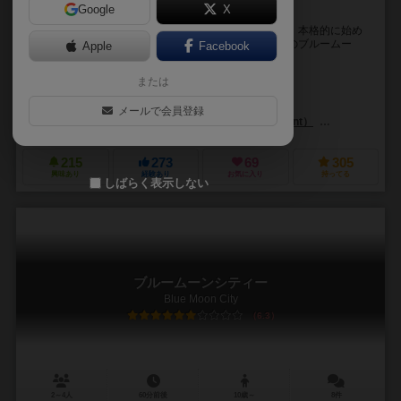
Google
X
カードを買い集めなくてもデッキが組める
トレーディングカードゲームをやってみたいけれども、本格的に始め
るにはお金がかかる。そんな方におすすめなのが、このブルームー
Apple
Facebook
ン：レジェンドです。 これ一箱に９種族のデッキ...
または
ライナー・クニツィア（Reiner Knizia）
ダレン・ベイダー（Daren Bader）
スコット・フィッシャー（Scott F
メールで会員登録
エッジ エンターテインメント（Edge Entertainment）
ファンタジー フ
215
273
69
305
興味あり
経験あり
お気に入り
持ってる
しばらく表示しない
ブルームーンシティー
Blue Moon City
6.3
2～4人
60分前後
10歳～
8件