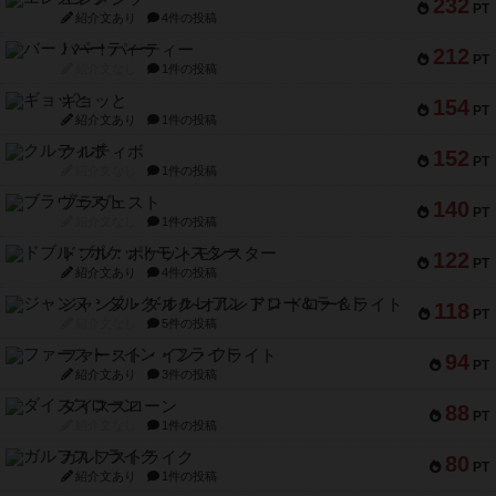
232
PT
紹介文あり
4件の投稿
バー！パーティー
212
PT
紹介文なし
1件の投稿
ギョッと
154
PT
紹介文あり
1件の投稿
クルティボ
152
PT
紹介文なし
1件の投稿
ブラヴェスト
140
PT
紹介文なし
1件の投稿
ドブル：ポケットモンスター
122
PT
紹介文あり
4件の投稿
ジャンヌ・ダルク-オルレアン ドロー＆ライト
118
PT
紹介文なし
5件の投稿
ファースト・イン・フライト
94
PT
紹介文あり
3件の投稿
ダイススローン
88
PT
紹介文なし
1件の投稿
ガルフストライク
80
PT
紹介文あり
1件の投稿