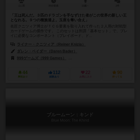
2人用
30分前後
12歳～
2件
「王は死んだ。３匹のドラゴンを手なずけた者がこの世界の新しい王
となれる。９つの種族達よ。玉座を奪い合え」
名匠クニツィア博士がＴＣＧ要素を取り入れて作った２人用の対戦型
カードゲームの傑作です。 このセットは所謂「基本セット」で、プレ
イに必要なコンポーネント（プレイボード、ド...
ライナー・クニツィア（Reiner Knizia）
ダレン・ベイダー（Daren Bader）
スコット・フィッシャー（Scott F
999ゲームズ（999 Games）
ファンタジー フライト ゲームズ（Fantasy
44
112
22
90
興味あり
経験あり
お気に入り
持ってる
ブルームーン：キンド
Blue Moon: The Khind