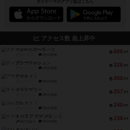
ボドゲーマのアプリ版はこちら
アクセス数 急上昇中
スチームローラーズ
686
PT
紹介文なし
2件の投稿
テンプテーション
326
PT
紹介文なし
2件の投稿
アマナイト
300
PT
紹介文なし
1件の投稿
ギャンブラー
257
PT
紹介文なし
2件の投稿
コレクト！
240
PT
紹介文なし
1件の投稿
トリオンフ ア マレンゴ
236
PT
紹介文あり
1件の投稿
エレメンツ