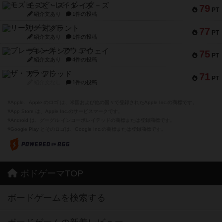
モズビ－ズ・レイダ－ズ
79
PT
紹介文あり
1件の投稿
リー対グラント
77
PT
紹介文あり
1件の投稿
ブレーキング・アウェイ
75
PT
紹介文あり
4件の投稿
ザ・フラッド
71
PT
紹介文なし
1件の投稿
※Apple、Apple のロゴ は、米国および他の国々で登録されたApple Inc.の商標です。
※App Store は、Apple Inc.のサービスマークです。
※Android は、グーグル インコーポレイテッドの商標または登録商標です。
※Google Play とそのロゴは、Google Inc.の商標または登録商標です。
ボドゲーマTOP
ボードゲームを検索する