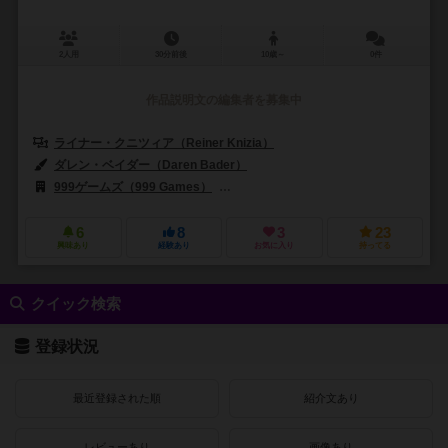
2人用
30分前後
10歳～
0件
作品説明文の編集者を募集中
ライナー・クニツィア（Reiner Knizia）
ダレン・ベイダー（Daren Bader）
スコット・フィッシャー（Scott F
999ゲームズ（999 Games）
ファンタジー フライト ゲームズ（Fantasy
6
8
3
23
興味あり
経験あり
お気に入り
持ってる
クイック検索
登録状況
最近登録された順
紹介文あり
レビューあり
画像あり