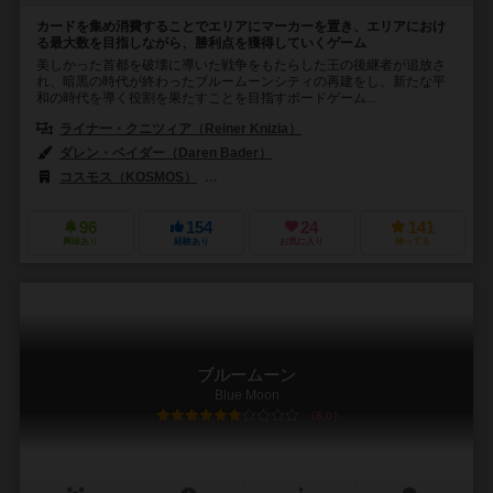
カードを集め消費することでエリアにマーカーを置き、エリアにおけ
る最大数を目指しながら、勝利点を獲得していくゲーム
美しかった首都を破壊に導いた戦争をもたらした王の後継者が追放さ
れ、暗黒の時代が終わったブルームーンシティの再建をし、新たな平
和の時代を導く役割を果たすことを目指すボードゲーム...
ライナー・クニツィア（Reiner Knizia）
ダレン・ベイダー（Daren Bader）
スコット・フィッシャー（Scott F
コスモス（KOSMOS）
ブレインゲームズ（Brain Games）
CM
96
154
24
141
興味あり
経験あり
お気に入り
持ってる
ブルームーン
Blue Moon
6.0