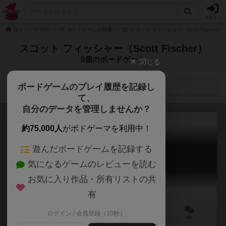
ログイン
ボドゲーマTOP
ボードゲームの検索
スコット フィッシャー（Scott Fischer
スコット フィッシャー（Scott Fischer）
5個のボードゲーム
閉じる
ボードゲームのプレイ履歴を記録し
検索メニュー
て、
自分のデータを管理しませんか？
約75,000人
がボドゲーマを利用中！
遊んだボードゲームを記録する
ブルームーン：レジェンド
気になるゲームのレビューを読む
Blue Moon Legends
6.3
お気に入り作品・所有リストの共
有
ログイン / 会員登録（10秒）
2人用
30分前後
14歳～
6件