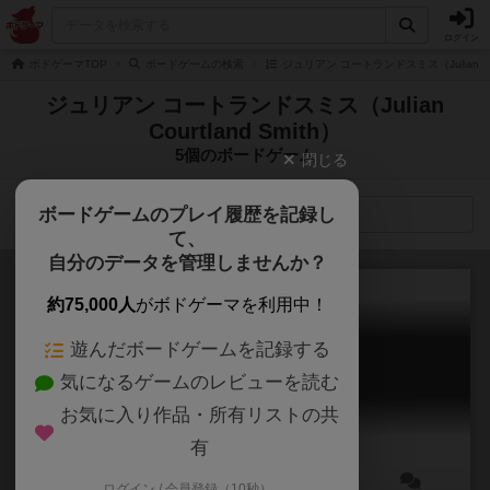
ログイン
ボドゲーマTOP
ボードゲームの検索
ジュリアン コートランドスミス（Julian Cou
ジュリアン コートランドスミス（Julian
Courtland Smith）
5個のボードゲーム
閉じる
ボードゲームのプレイ履歴を記録し
検索メニュー
て、
自分のデータを管理しませんか？
約75,000人
がボドゲーマを利用中！
遊んだボードゲームを記録する
アイランド / サバイブ！
気になるゲームのレビューを読む
Survive: Escape from Atlantis!
6.3
お気に入り作品・所有リストの共
有
ログイン / 会員登録（10秒）