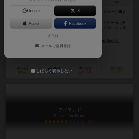
2～4人
60分前後
8歳～
24件
Google
X
島が沈む！噴火直前！あの手この手を使ってサメやモンスターに囲ま
れた島「アトランティス大陸」から逃げ切ろう
アトランティス大陸が今にも沈没しかけています！プレイヤー達は安
Apple
Facebook
住の地を求め、島を取り囲むクジラ・サメ・海龍に捕まらないよう各
自のアトランティス市民たちを近隣の島に避難させてい...
または
ジュリアン・コートランドスミス（Julian Courtland-Smith）
メールで会員登録
デイヴィッド・オースロー（David Ausloos）
ジーン・ブライス・デュー
パーカーブラザーズ（Parker Brothers）
ストロングホールド ゲームズ（
351
969
233
801
しばらく表示しない
興味あり
経験あり
お気に入り
持ってる
アイランド
Survive The Island
6.1