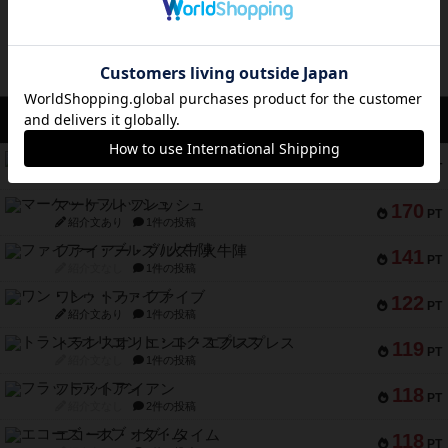
アクセス数 急上昇中
リワイルド：サウスアメリカ
552
PT
紹介文なし
2件の投稿
マーケットフレッシュ
170
PT
紹介文あり
1件の投稿
ファイアー・ブルズ / 火牛陣
141
PT
紹介文なし
1件の投稿
ワン・トゥ・ファイブ
122
PT
紹介文あり
1件の投稿
トランスオリエント・エクスプレス
119
PT
紹介文なし
1件の投稿
フラットアイアン
118
PT
紹介文なし
2件の投稿
エコーズ・オブ・タイム
118
PT