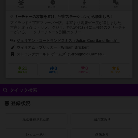
2～4人
45～60分
8歳～
0件
クリーチャーの攻撃を避け、宇宙ステーションから脱出しろ！
アイランドの宇宙フレーバー版。本家より馬鹿ゲー度が増しました。
本家と違う点は ・サメ、クジラ、怪獣の代わりに三種類のクリーチャ
ーがいる。 ・クリーチャーを別種のクリー...
ジュリアン・コートランドスミス（Julian Courtland-Smith）
ブライ
ウィリアム・ブリッカー（William Bricker）
ストロングホールド ゲームズ（Stronghold Games）
21
0
0
6
興味あり
経験あり
お気に入り
持ってる
クイック検索
登録状況
最近登録された順
紹介文あり
レビューあり
画像あり