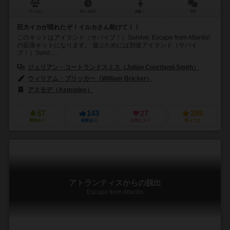
2～6人
45～60分
8歳～
3件
巨大イカが現れたぞ！イルカさん助けて！！
このキットはアイランド（サバイブ！）Survive: Escape from Atlantis!
の拡張キットになります。 遊ぶためには別途アイランド（サバイ
ブ！）Survi...
ジュリアン・コートランドスミス（Julian Courtland-Smith）
ウィリアム・ブリッカー（William Bricker）
ジーン・ブライス・デューガ
アスモデ（Asmodee）
ストロングホールド ゲームズ（Stronghold 
57
143
27
289
興味あり
経験あり
お気に入り
持ってる
アトランティスからの脱出
Escape from Atlantis