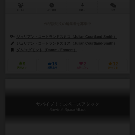
2～4人
60分前後
8歳～
1件
作品説明文の編集者を募集中
ジュリアン・コートランドスミス（Julian Courtland-Smith）
ジュリアン・コートランドスミス（Julian Courtland-Smith）
ダム/エグモント（Damm / Egmont）
ハズブロー（Hasbro）
ジ
9
15
2
12
興味あり
経験あり
お気に入り
持ってる
サバイブ！：スペースアタック
Survive!: Space Attack