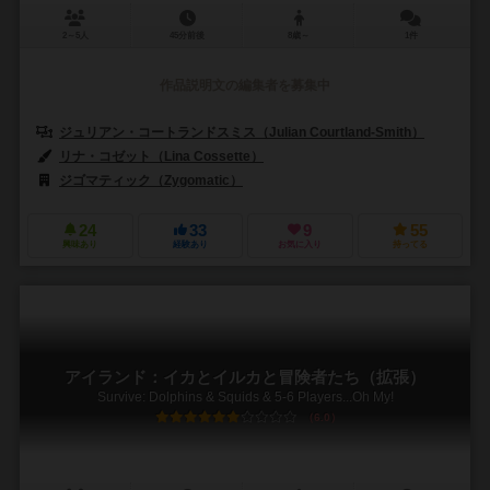
2～5人
45分前後
8歳～
1件
作品説明文の編集者を募集中
ジュリアン・コートランドスミス（Julian Courtland-Smith）
リナ・コゼット（Lina Cossette）
ジゴマティック（Zygomatic）
ブレインゲームズ（Brain Games）
24
33
9
55
興味あり
経験あり
お気に入り
持ってる
アイランド：イカとイルカと冒険者たち（拡張）
Survive: Dolphins & Squids & 5-6 Players...Oh My!
6.0