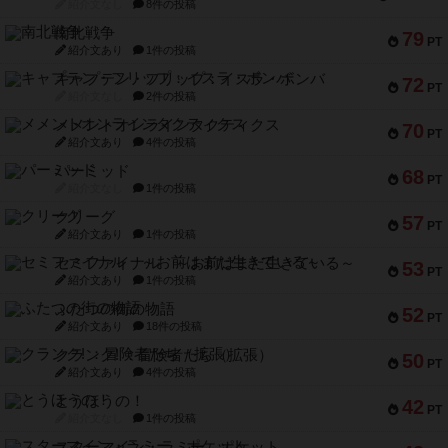
紹介文なし
8件の投稿
南北戦争
79
PT
紹介文あり
1件の投稿
キャプテン・フリップ：イスラ・ボンバ
72
PT
紹介文なし
2件の投稿
メメントオンラインタクティクス
70
PT
紹介文あり
4件の投稿
パーミッド
68
PT
紹介文なし
1件の投稿
クリーグ
57
PT
紹介文あり
1件の投稿
セミファイナル ～お前はまだ生きている～
53
PT
紹介文あり
1件の投稿
ふたつの街の物語
52
PT
紹介文あり
18件の投稿
クランク! ：冒険者たち（拡張）
50
PT
紹介文あり
4件の投稿
とうほうの！
42
PT
紹介文なし
1件の投稿
スターマイン・ラミー ポケット