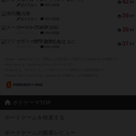
42
PT
紹介文あり
2件の投稿
海兵隊
39
PT
紹介文あり
1件の投稿
スーパーストア3000
39
PT
紹介文なし
1件の投稿
フリップ７：復讐心とともに
37
PT
紹介文なし
2件の投稿
※Apple、Apple のロゴ は、米国および他の国々で登録されたApple Inc.の商標です。
※App Store は、Apple Inc.のサービスマークです。
※Android は、グーグル インコーポレイテッドの商標または登録商標です。
※Google Play とそのロゴは、Google Inc.の商標または登録商標です。
ボドゲーマTOP
ボードゲームを検索する
ボードゲームの新着レビュー