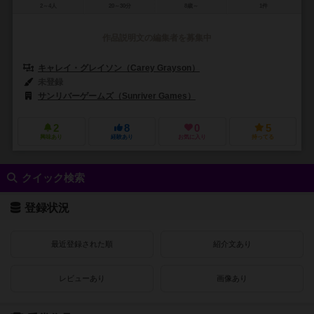
2～4人
20～30分
8歳～
1件
作品説明文の編集者を募集中
キャレイ・グレイソン（Carey Grayson）
未登録
サンリバーゲームズ（Sunriver Games）
2
8
0
5
興味あり
経験あり
お気に入り
持ってる
クイック検索
登録状況
最近登録された順
紹介文あり
レビューあり
画像あり