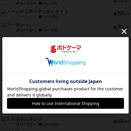
91
PT
紹介文あり
6件の投稿
ノームズ・アット・ナイト
88
PT
紹介文なし
1件の投稿
マーリン
76
PT
紹介文あり
6件の投稿
フラットアイアン
75
PT
紹介文なし
2件の投稿
トランスオリエント・エクスプレス
70
PT
紹介文なし
1件の投稿
アンブッシュ！：ムーブアウト！
59
PT
紹介文あり
1件の投稿
キャプテン・フリップ：イスラ・ボンバ
51
PT
紹介文なし
2件の投稿
ガルフストライク
46
PT
紹介文あり
1件の投稿
エコーズ・オブ・タイム
45
PT
紹介文なし
8件の投稿
スカルキング
45
PT
紹介文あり
12件の投稿