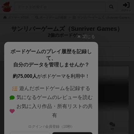
ログイン
ボドゲーマTOP
ボードゲームの検索
サンリバーゲームズ（Sunriver Games
サンリバーゲームズ（Sunriver Games）
2個のボードゲーム
閉じる
ボードゲームのプレイ履歴を記録し
検索メニュー
て、
自分のデータを管理しませんか？
約75,000人
がボドゲーマを利用中！
遊んだボードゲームを記録する
ダイヤモンド
気になるゲームのレビューを読む
Diamant
6.1
お気に入り作品・所有リストの共
有
ログイン / 会員登録（10秒）
3～8人
30～40分
8歳～
5件