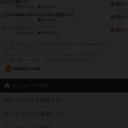
海兵隊
45
PT
紹介文あり
1件の投稿
Bitter End ブタペスト救出作戦
45
PT
紹介文なし
1件の投稿
ドコジャン
42
PT
紹介文あり
10件の投稿
※Apple、Apple のロゴ は、米国および他の国々で登録されたApple Inc.の商標です。
※App Store は、Apple Inc.のサービスマークです。
※Android は、グーグル インコーポレイテッドの商標または登録商標です。
※Google Play とそのロゴは、Google Inc.の商標または登録商標です。
ボドゲーマTOP
ボードゲームを検索する
ボードゲームの新着レビュー