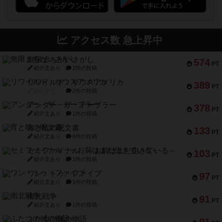
アクセス数 急上昇中
無限まちがいさがし
574
PT
紹介文あり
2件の投稿
リワイルド：サウスアメリカ
389
PT
紹介文なし
2件の投稿
アンダー・ザ・テーブラー
378
PT
紹介文あり
1件の投稿
宵と暁の呪文書
133
PT
紹介文あり
8件の投稿
セミファイナル ～お前はまだ生きている～
103
PT
紹介文あり
1件の投稿
ワン・トゥ・ファイブ
97
PT
紹介文あり
1件の投稿
南北戦争
91
PT
紹介文あり
1件の投稿
ふたつの城の物語