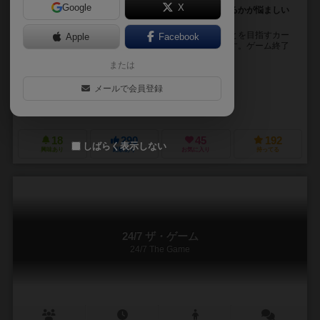
Google
X
毎回進むか戻るか選ぶだけのなか、どこまで坑道に残るかが悩ましい
カードゲーム
５つの坑道からダイアモンドをたくさん持ってくることを目指すカー
Apple
Facebook
ドゲーム。５回目の探検が終了したら、ゲーム終了です。ゲーム終了
時に、獲得した得点が一番多い人の勝利です。 ...
または
アラン・ムーン（Alan R. Moon）
ブルーノ・フェイドゥッティ（Bruno 
メールで会員登録
クラウス・ステファン（Claus Stephan）
グリフォンゲームズ（Gryphon Games）
サンリバーゲームズ（Sunri
18
290
45
192
しばらく表示しない
興味あり
経験あり
お気に入り
持ってる
24/7 ザ・ゲーム
24/7 The Game