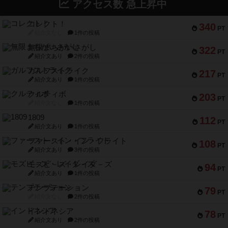
アクセス数 急上昇中
コレクト！
340
PT
紹介文なし
1件の投稿
無限まちがいさがし
322
PT
紹介文あり
2件の投稿
ガルフストライク
217
PT
紹介文あり
1件の投稿
クルティボ
203
PT
紹介文なし
1件の投稿
1809
112
PT
紹介文あり
1件の投稿
ファースト・イン・フライト
108
PT
紹介文あり
3件の投稿
モズビ－ズ・レイダ－ズ
94
PT
紹介文あり
1件の投稿
テンプテーション
79
PT
紹介文なし
2件の投稿
インドネシア
78
PT
紹介文あり
2件の投稿