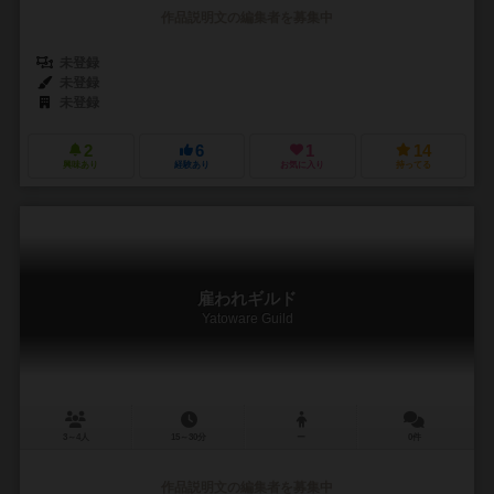
作品説明文の編集者を募集中
未登録
未登録
未登録
2
6
1
14
興味あり
経験あり
お気に入り
持ってる
雇われギルド
Yatoware Guild
3～4人
15～30分
ー
0件
作品説明文の編集者を募集中