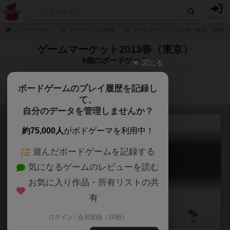
ログイン
ボドゲーマTOP
ボードゲームの検索
ゲームマーケット2013春（東京） 6個の
ゲームマーケット2013春（東京）
6個のボードゲーム
閉じる
ボードゲームのプレイ履歴を記録し
検索メニュー
て、
自分のデータを管理しませんか？
約75,000人
がボドゲーマを利用中！
遊んだボードゲームを記録する
ヒロインズ×ロワイヤル
気になるゲームのレビューを読む
HEROINE'S ROYAL
お気に入り作品・所有リストの共
有
ログイン / 会員登録（10秒）
4～5人
45～60分
ー
1件