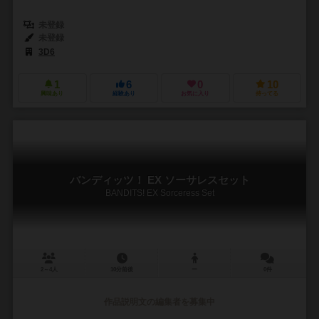
未登録
未登録
3D6
1
6
0
10
興味あり
経験あり
お気に入り
持ってる
バンディッツ！ EX ソーサレスセット
BANDITS! EX Sorceress Set
2～4人
10分前後
ー
0件
作品説明文の編集者を募集中