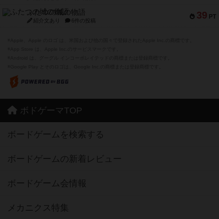
ふたつの城の物語
39
PT
紹介文あり
6件の投稿
※Apple、Apple のロゴ は、米国および他の国々で登録されたApple Inc.の商標です。
※App Store は、Apple Inc.のサービスマークです。
※Android は、グーグル インコーポレイテッドの商標または登録商標です。
※Google Play とそのロゴは、Google Inc.の商標または登録商標です。
ボドゲーマTOP
ボードゲームを検索する
ボードゲームの新着レビュー
ボードゲーム会情報
メカニクス特集