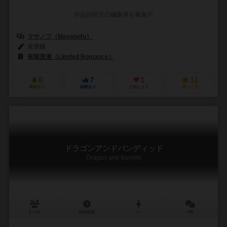
作品説明文の編集者を募集中
マサノフ（Masanofu）
未登録
有限浪漫（Limited Romance）
0
7
1
11
興味あり
経験あり
お気に入り
持ってる
ドラゴンアンドバンディッド
Dragon and Bandits
2～4人
25分前後
ー
0件