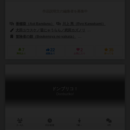
作品説明文の編集者を募集中
番棚葵（Aoi Bandana）
川上 亮（Ryo Kawakami）
犬田ユウスケ／笹にゃうらら／武田カズノリ
永野洋生／まさら／峯
冒険者の館（Boukensya no yakata）
アミューズメント総合学院 
7
22
2
35
興味あり
経験あり
お気に入り
持ってる
ドンブリコ！
Donburiko!
2～4人
15分前後
7歳～
0件