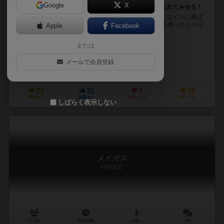
Google
X
メインヒロインの座は「どんなことをしてでも」手に入れてみせる！
突然ですが、プレイヤーであるあなたはギャルゲーのヒロインに選ば
れました。 幼馴染、ドジっ娘、ツンデレ…様々な属性を持ったヒロイ
Apple
Facebook
ンたちの一人となり、 日中はお日様の下で、運...
または
うずら（Uzura）
午後Tea（Afternoon Tea）
メールで会員登録
サークル3D6（Circle 3D6）
21
31
4
36
興味あり
経験あり
お気に入り
持ってる
しばらく表示しない
メイガス
MAGUS
3～5人
45分前後
10歳～
1件