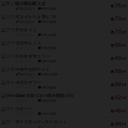
宵と暁の呪文書
75
PT
紹介文あり
8件の投稿
リスボン・トラム 28
73
PT
紹介文あり
9件の投稿
アマナイト
73
PT
紹介文なし
1件の投稿
ブラヴェスト
66
PT
紹介文なし
1件の投稿
スペクタキュラー
60
PT
紹介文なし
1件の投稿
スモールワールド
59
PT
紹介文あり
13件の投稿
ギャンブラー
58
PT
紹介文なし
2件の投稿
Bitter End ブタペスト救出作戦
52
PT
紹介文なし
1件の投稿
ラピード
46
PT
紹介文なし
1件の投稿
ザ・フラッフィー・ライト
44
PT
紹介文なし
0件の投稿