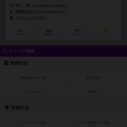
柳川 一隆（Kazutaka Yanagawa）
勝間田 佑五（Yugo Katsumata）
ゴッタニ（GOTTA2）
0
2
0
6
興味あり
経験あり
お気に入り
持ってる
クイック検索
登録状況
最近登録された順
紹介文あり
レビューあり
画像あり
受賞作品
ドイツゲーム大賞
ドイツ年間ゲーム大賞