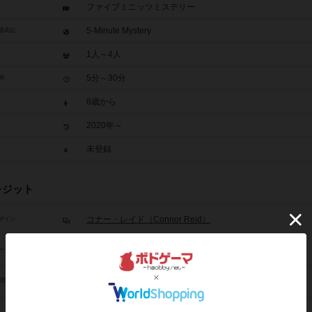
ファイブミニッツミステリー
5-Minute Mystery
題表記
1人～4人
5分～30分
間
8歳から
2020年～
未登録
レジット
コナー・レイド（Connor Reid）
ザイン
キャム・ケンデル（Cam Kendell）
ーク
ウィグルス3D（Wiggles 3D）
/団体