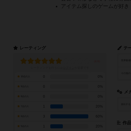
アイテム探しのゲームが好き
レーティング
テ
世界観/
レーティングを行うには
ログイン
が必要です
その他の
0
0%
10点の人
0
0%
9点の人
メ
0
0%
8点の人
頻出する
1
20%
7点の人
3
60%
6点の人
作
1
20%
5点の人