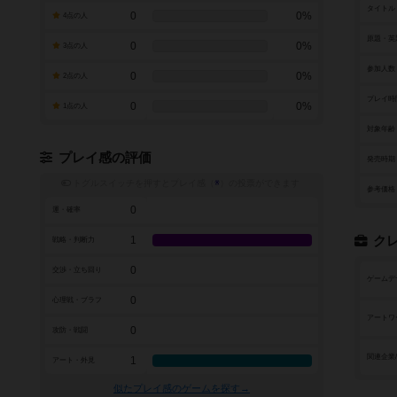
タイトル
0
0%
4点の人
原題・英
0
0%
3点の人
参加人数
0
0%
2点の人
プレイ時
0
0%
1点の人
対象年齢
プレイ感の評価
発売時期
トグルスイッチを押すとプレイ感（
※
）の投票ができます
参考価格
0
運・確率
1
ク
戦略・判断力
0
交渉・立ち回り
ゲームデ
0
心理戦・ブラフ
アートワ
0
攻防・戦闘
関連企業
1
アート・外見
似たプレイ感のゲームを探す→