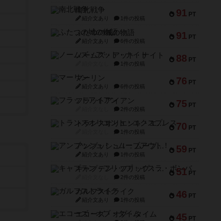
南北戦争
91
PT
紹介文あり
1件の投稿
ふたつの城の物語
91
PT
紹介文あり
6件の投稿
ノームズ・アット・ナイト
88
PT
紹介文なし
1件の投稿
マーリン
76
PT
紹介文あり
6件の投稿
フラットアイアン
75
PT
紹介文なし
2件の投稿
トランスオリエント・エクスプレス
70
PT
紹介文なし
1件の投稿
アンブッシュ！：ムーブアウト！
59
PT
紹介文あり
1件の投稿
キャプテン・フリップ：イスラ・ボンバ
51
PT
紹介文なし
2件の投稿
ガルフストライク
46
PT
紹介文あり
1件の投稿
エコーズ・オブ・タイム
45
PT