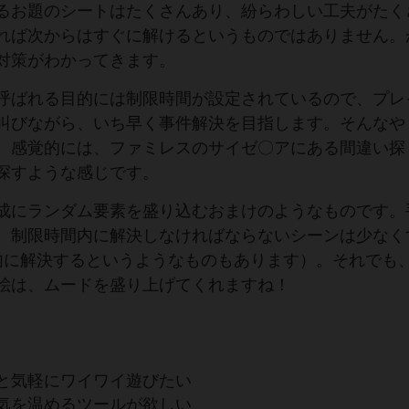
るお題のシートはたくさんあり、紛らわしい工夫がたく
れば次からはすぐに解けるというものではありません。
対策がわかってきます。
呼ばれる目的には制限時間が設定されているので、プレ
叫びながら、いち早く事件解決を目指します。そんなや
。感覚的には、ファミレスのサイゼ〇アにある間違い探
探すような感じです。
成にランダム要素を盛り込むおまけのようなものです。
、制限時間内に解決しなければならないシーンは少なく
内に解決するというようなものもあります）。それでも
絵は、ムードを盛り上げてくれますね！
と気軽にワイワイ遊びたい
気を温めるツールが欲しい