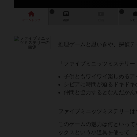
1
1
ゲーム
トップ
画像
動画
レビ
推理ゲームと思いきや、探偵テ
「ファイブミニッツミステリー
子供ともワイワイ楽しめるア
シビアに時間が迫るドキドキ
仲間と協力するとなんだかん
ファイブミニッツミステリーは
このゲームの魅力は何といって
ックスという小道具を使って、