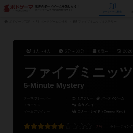
世界のボードゲームを楽しもう！
ボードゲーム専門の総合情報サイト
データベース
検
ボドゲーマTOP
ボードゲームの検索
ファイブミニッツミステリー
1人～4人
5分～30分
8歳～
202
ファイブミニッツ
5-Minute Mystery
テーマ/フレーバー
：
ミステリー
パーティゲーム
メカニクス
：
協力プレイ
ゲームデザイナー
：
コナー・レイド（Connor Reid）
レーティング