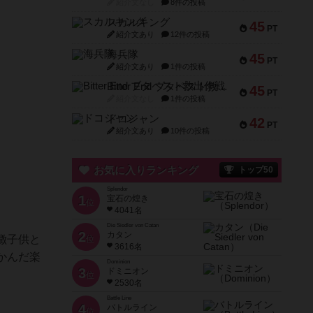
紹介文なし
8件の投稿
スカルキング
45
PT
紹介文あり
12件の投稿
海兵隊
45
PT
紹介文あり
1件の投稿
Bitter End ブタペスト救出作戦
45
PT
紹介文なし
1件の投稿
ドコジャン
42
PT
紹介文あり
10件の投稿
お気に入りランキング
トップ50
Splendor
1
宝石の煌き
位
4041名
Die Siedler von Catan
2
カタン
徴子供と
位
3616名
かんだ楽
Dominion
3
ドミニオン
位
2530名
Battle Line
4
バトルライン
位