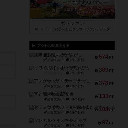
ボドファン
ボードゲームに特化したクラウドファンディング
アクセス数 急上昇中
無限まちがいさがし
574
PT
紹介文あり
2件の投稿
リワイルド：サウスアメリカ
389
PT
紹介文なし
2件の投稿
アンダー・ザ・テーブラー
378
PT
紹介文あり
1件の投稿
宵と暁の呪文書
133
PT
紹介文あり
8件の投稿
セミファイナル ～お前はまだ生きている～
103
PT
紹介文あり
1件の投稿
ワン・トゥ・ファイブ
97
PT
紹介文あり
1件の投稿