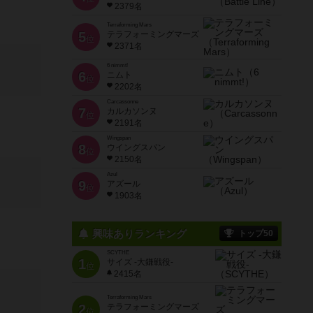
2379名
Terraforming Mars
5
テラフォーミングマーズ
位
2371名
6 nimmt!
6
ニムト
位
2202名
Carcassonne
7
カルカソンヌ
位
2191名
Wingspan
8
ウイングスパン
位
2150名
Azul
9
アズール
位
1903名
興味ありランキング
トップ50
SCYTHE
1
サイズ -大鎌戦役-
位
2415名
Terraforming Mars
2
テラフォーミングマーズ
位