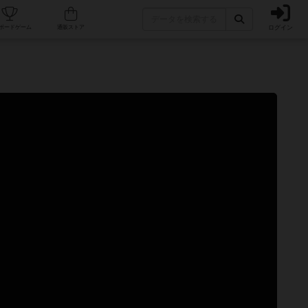
ログイン
カフェ/店舗
人気ボードゲーム
通販ストア