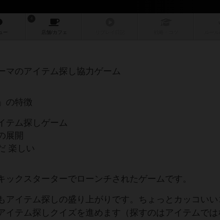
4
ュー
店舗/
カフェ
リプレイ
日記
戦略
・コツ
ルール
ーマのアイテム探し協力ゲーム
」の特徴
イテム探しゲーム
の展開
だ 楽しい
キックスターターでローンチされたゲームです。
もアイテム探しの盛り上がりです。ちょっとカッコいい
アイテム探しクイズを進めます（探すのはアイテムでは