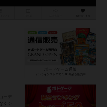
/インスト
掲示板
拡張/関連
作
次のおすすめ
ボードゲーム通販
オンラインストアで7,500商品を販売中
コーデ
なくシ