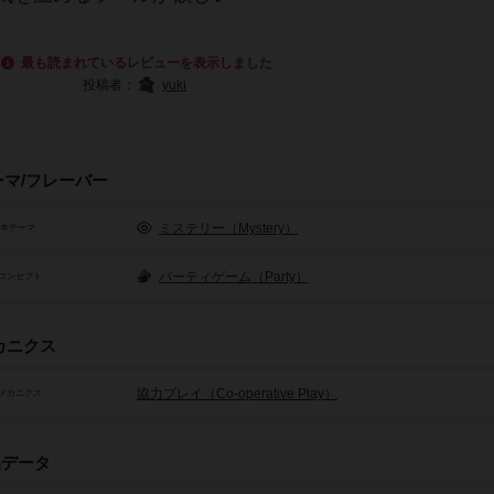
最も読まれているレビューを表示しました
投稿者：
yuki
ーマ/フレーバー
ミステリー（Mystery）
基本テーマ
パーティゲーム（Party）
コンセプト
カニクス
協力プレイ（Co-operative Play）
メカニクス
品データ