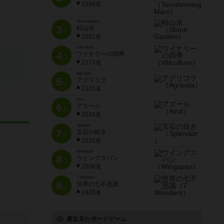
2396名
Stone Garden
3
枯山水
位
2281名
Viticulture
4
ワイナリーの四季
位
2273名
Agricola
5
アグリコラ
位
2120名
Azul
6
アズール
位
2034名
Splendor
7
宝石の煌き
位
2031名
Wingspan
8
ウイングスパン
位
2006名
7 Wonders
9
世界の七不思議
位
1920名
最近見たボードゲーム