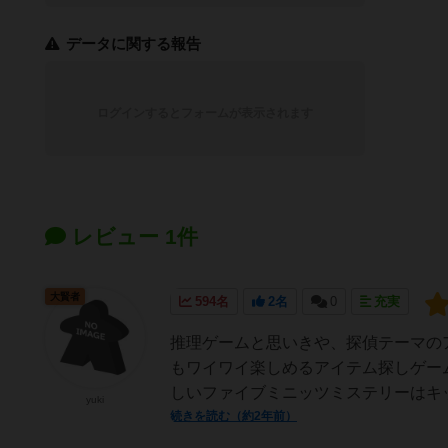
データに関する報告
ログインするとフォームが表示されます
レビュー 1件
大賢者
594名
2名
0
充実
推理ゲームと思いきや、探偵テーマの
もワイワイ楽しめるアイテム探しゲー
しいファイブミニッツミステリーはキッ
yuki
続きを読む（約2年前）