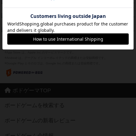
海兵隊
45
PT
紹介文あり
1件の投稿
Bitter End ブタペスト救出作戦
45
PT
紹介文なし
1件の投稿
ドコジャン
42
PT
紹介文あり
10件の投稿
※Apple、Apple のロゴ は、米国および他の国々で登録されたApple Inc.の商標です。
※App Store は、Apple Inc.のサービスマークです。
※Android は、グーグル インコーポレイテッドの商標または登録商標です。
※Google Play とそのロゴは、Google Inc.の商標または登録商標です。
ボドゲーマTOP
ボードゲームを検索する
ボードゲームの新着レビュー
ボードゲーム会情報