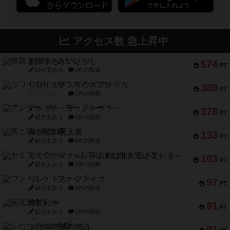
アクセス数 急上昇中
無限まちがいさがし
574
PT
紹介文あり
2件の投稿
リワイルド：サウスアメリカ
389
PT
紹介文なし
2件の投稿
アンダー・ザ・テーブラー
378
PT
紹介文あり
1件の投稿
宵と暁の呪文書
133
PT
紹介文あり
8件の投稿
セミファイナル ～お前はまだ生きている～
103
PT
紹介文あり
1件の投稿
ワン・トゥ・ファイブ
97
PT
紹介文あり
1件の投稿
南北戦争
91
PT
紹介文あり
1件の投稿
ふたつの城の物語
91