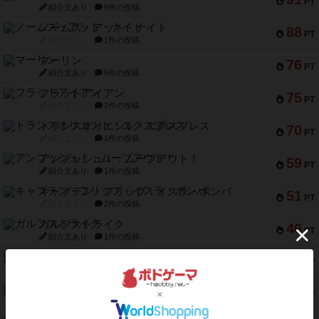
PT
紹介文あり
6件の投稿
ノームズ・アット・ナイト
88
PT
紹介文なし
1件の投稿
マーリン
76
PT
紹介文あり
6件の投稿
フラットアイアン
75
PT
紹介文なし
2件の投稿
トランスオリエント・エクスプレス
70
PT
紹介文なし
1件の投稿
アンブッシュ！：ムーブアウト！
59
PT
紹介文あり
1件の投稿
キャプテン・フリップ：イスラ・ボンバ
51
PT
紹介文なし
2件の投稿
ガルフストライク
46
PT
紹介文あり
1件の投稿
エコーズ・オブ・タイム
45
PT
紹介文なし
8件の投稿
スカルキング
45
PT
紹介文あり
12件の投稿