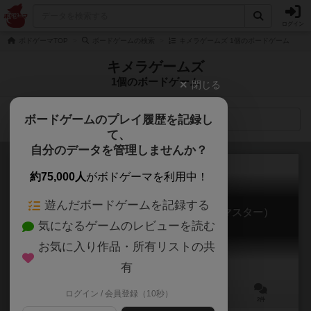
ログイン
ボドゲーマTOP
ボードゲームの検索
キメラゲームズ 1個のボードゲーム
キメラゲームズ
1個のボードゲーム
閉じる
ボードゲームのプレイ履歴を記録し
検索メニュー
て、
自分のデータを管理しませんか？
約75,000人
がボドゲーマを利用中！
遊んだボードゲームを記録する
ELEMENTAL MASTER（エレメンタルマスター）
気になるゲームのレビューを読む
ELEMENTAL MASTER
お気に入り作品・所有リストの共
有
ログイン / 会員登録（10秒）
2～4人
20～30分
8歳～
2件