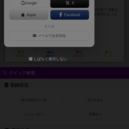
Google
X
大召喚にする？それとも連続召喚？
今からあなたは召喚士です。 様々な思惑が交差するこの世界で 複数の
エレメンタルを見つけて召喚を成功させましょう。 神経衰弱のような
Apple
Facebook
簡単なルールで誰でも楽しめます。 古...
または
おっことぬし（Okkotonushi）
おっことぬし（Okkotonushi）
メールで会員登録
キメラゲームズ
3
0
1
1
興味あり
経験あり
お気に入り
持ってる
しばらく表示しない
クイック検索
登録状況
最近登録された順
紹介文あり
レビューあり
画像あり