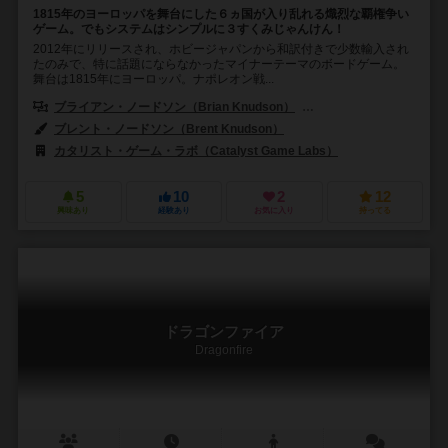
1815年のヨーロッパを舞台にした６ヵ国が入り乱れる熾烈な覇権争い
ゲーム。でもシステムはシンプルに３すくみじゃんけん！
2012年にリリースされ、ホビージャパンから和訳付きで少数輸入され
たのみで、特に話題にならなかったマイナーテーマのボードゲーム。
舞台は1815年にヨーロッパ。ナポレオン戦...
ブライアン・ノードソン（Brian Knudson）
ブレント・ノードソン（Br
ブレント・ノードソン（Brent Knudson）
カタリスト・ゲーム・ラボ（Catalyst Game Labs）
5
10
2
12
興味あり
経験あり
お気に入り
持ってる
ドラゴンファイア
Dragonfire