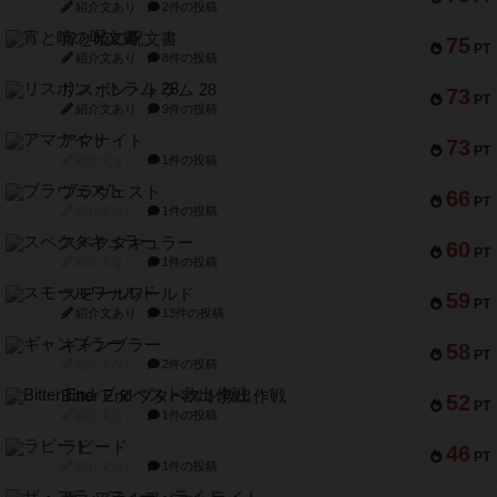
紹介文あり
2件の投稿
宵と暁の呪文書
75
PT
紹介文あり
8件の投稿
リスボン・トラム 28
73
PT
紹介文あり
9件の投稿
アマナイト
73
PT
紹介文なし
1件の投稿
ブラヴェスト
66
PT
紹介文なし
1件の投稿
スペクタキュラー
60
PT
紹介文なし
1件の投稿
スモールワールド
59
PT
紹介文あり
13件の投稿
ギャンブラー
58
PT
紹介文なし
2件の投稿
Bitter End ブタペスト救出作戦
52
PT
紹介文なし
1件の投稿
ラピード
46
PT
紹介文なし
1件の投稿