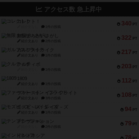
アクセス数 急上昇中
コレクト！
340
PT
紹介文なし
1件の投稿
無限まちがいさがし
322
PT
紹介文あり
2件の投稿
ガルフストライク
217
PT
紹介文あり
1件の投稿
クルティボ
203
PT
紹介文なし
1件の投稿
1809
112
PT
紹介文あり
1件の投稿
ファースト・イン・フライト
108
PT
紹介文あり
3件の投稿
モズビ－ズ・レイダ－ズ
94
PT
紹介文あり
1件の投稿
テンプテーション
79
PT
紹介文なし
2件の投稿
インドネシア
78
PT