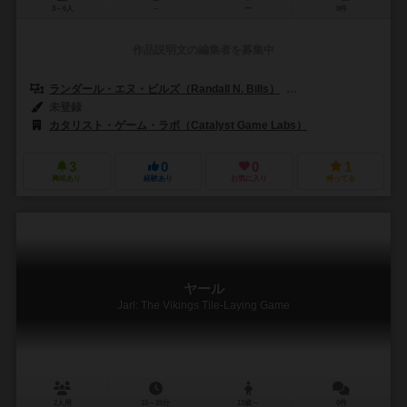
3～6人
－
ー
0件
作品説明文の編集者を募集中
ランダール・エヌ・ビルズ（Randall N. Bills）
ダイラン・バートロ（Dyl
未登録
カタリスト・ゲーム・ラボ（Catalyst Game Labs）
3
0
0
1
興味あり
経験あり
お気に入り
持ってる
ヤール
Jarl: The Vikings Tile-Laying Game
2人用
15～25分
13歳～
0件