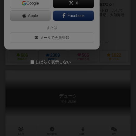
Google
X
需要と供給をコントロールして富を築け！交易王に、俺はなる！
このゲームは、手札と場札（相場）、そして商品をコントロールして
お金を稼ぐ、シンプルなカードゲームです。 時代は16世紀、大航海時
Apple
Facebook
代。プレイヤーは二隻の船を持ち、貿易商と...
または
ライナー・クニツィア（Reiner Knizia）
ハラルド・リースケ（Harald Lieske）
サシャ・ロスト（Sascha Ro
メールで会員登録
カタリスト・ゲーム・ラボ（Catalyst Game Labs）
ゲームハーバー（
686
2309
565
1822
興味あり
経験あり
お気に入り
持ってる
しばらく表示しない
デューク
The Duke
2人用
30分前後
13歳～
0件