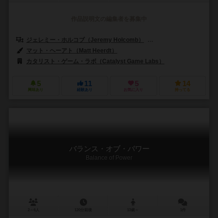
作品説明文の編集者を募集中
ジェレミー・ホルコブ（Jeremy Holcomb）
スティーブン・マクラフリン
マット・ヘーアト（Matt Heerdt）
カタリスト・ゲーム・ラボ（Catalyst Game Labs）
5
11
5
14
興味あり
経験あり
お気に入り
持ってる
バランス・オブ・パワー
Balance of Power
2～6人
120分前後
13歳～
1件