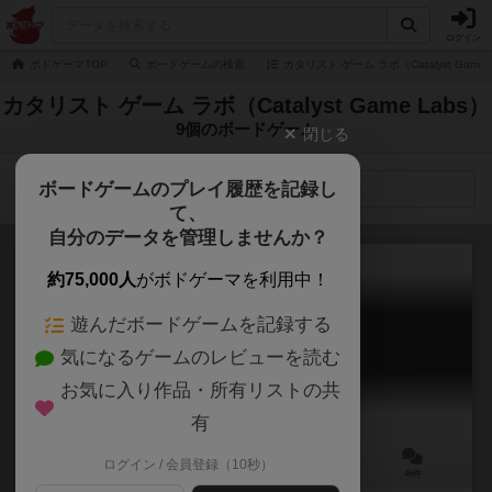
ログイン
ボドゲーマTOP
ボードゲームの検索
カタリスト ゲーム ラボ（Catalyst Gam
カタリスト ゲーム ラボ（Catalyst Game Labs）
9個のボードゲーム
閉じる
ボードゲームのプレイ履歴を記録し
検索メニュー
て、
自分のデータを管理しませんか？
約75,000人
がボドゲーマを利用中！
遊んだボードゲームを記録する
交易王
気になるゲームのレビューを読む
Merchants
6.9
お気に入り作品・所有リストの共
有
ログイン / 会員登録（10秒）
2～4人
30分前後
12歳～
46件