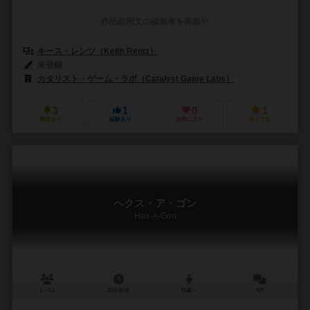
作品説明文の編集者を募集中
キース・レンツ（Keith Rentz）
未登録
カタリスト・ゲーム・ラボ（Catalyst Game Labs）
3
1
0
1
興味あり
経験あり
お気に入り
持ってる
ヘクス・ア・ゴン
Hex-A-Gon
1～5人
20分前後
13歳～
0件