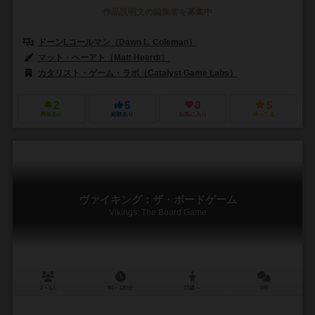
作品説明文の編集者を募集中
ドーンLコールマン（Dawn L. Coleman）
マット・ヘーアト（Matt Heerdt）
カタリスト・ゲーム・ラボ（Catalyst Game Labs）
2
5
0
5
興味あり
経験あり
お気に入り
持ってる
ヴァイキング：ザ・ボードゲーム
Vikings: The Board Game
2～5人
90～120分
13歳～
0件