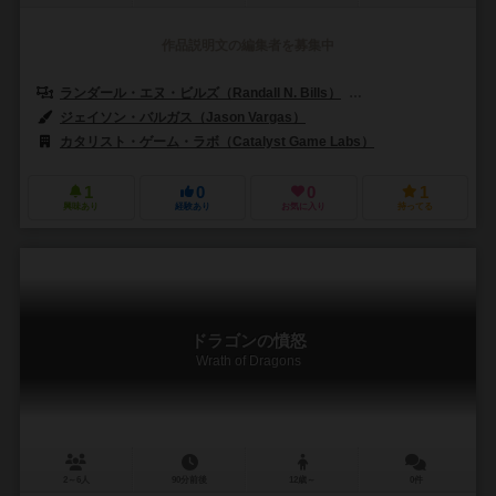
作品説明文の編集者を募集中
ランダール・エヌ・ビルズ（Randall N. Bills）
ローレン・コールマン（L
ジェイソン・バルガス（Jason Vargas）
カタリスト・ゲーム・ラボ（Catalyst Game Labs）
1
0
0
1
興味あり
経験あり
お気に入り
持ってる
ドラゴンの憤怒
Wrath of Dragons
2～6人
90分前後
12歳～
0件