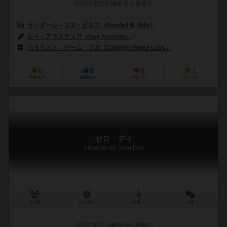
作品説明文の編集者を募集中
ランダール・エヌ・ビルズ（Randall N. Bills）
ブリン・K・ビルズ（Bry
レイ・アラスティア（Ray Arrastia）
ヴィクトル・マヌエル・レザ・モレノ（
カタリスト・ゲーム・ラボ（Catalyst Game Labs）
0
0
0
1
興味あり
経験あり
お気に入り
持ってる
ゼロ・デイ
Shadowrun: Zero Day
2人用
15～30分
13歳～
1件
作品説明文の編集者を募集中