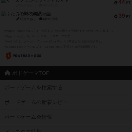
ザ・フラッフィー・ライト
44
PT
紹介文なし
0件の投稿
ふたつの城の物語
39
PT
紹介文あり
6件の投稿
※Apple、Apple のロゴ は、米国および他の国々で登録されたApple Inc.の商標です。
※App Store は、Apple Inc.のサービスマークです。
※Android は、グーグル インコーポレイテッドの商標または登録商標です。
※Google Play とそのロゴは、Google Inc.の商標または登録商標です。
ボドゲーマTOP
ボードゲームを検索する
ボードゲームの新着レビュー
ボードゲーム会情報
メカニクス特集