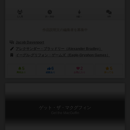
2人用
20～30分
8歳～
0件
作品説明文の編集者を募集中
Jacob Davenport
アレクサンダー・ブラッドリー（Alexander Bradley）
イーグル-グリフォン・ゲームズ（Eagle-Gryphon Games）
5
6
2
5
興味あり
経験あり
お気に入り
持ってる
ゲット・ザ・マクグフィン
Get the MacGuffin