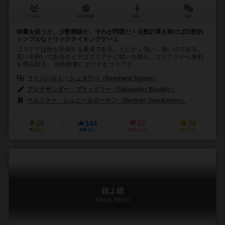
3～6人
60分前後
8歳～
3件
物量を狙うか、少数精鋭か、それが問題だ！点数計算を除けば比較的
シンプルなトリックテイキングゲーム
ゴリアテは他を圧倒する暴漢である。とにかく強い。強いのである。
若い羊飼いであるダビデはゴリアテに戦いを挑み、ゴリアテから勝利
を掴み取る。 旧約聖書にダビデとゴリアテ...
ラインハルト・シュタウペ（Reinhard Staupe）
アレクサンダー・ブラッドリー（Alexander Bradley）
オリバー・フロ
ベルリナー・シュピールカーテン（Berliner Spielkarten）
ペガサス・
20
144
17
76
興味あり
経験あり
お気に入り
持ってる
鏡よ鏡
Mirror, Mirror