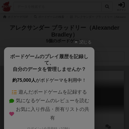
ログイン
ボドゲーマTOP
ボードゲームの検索
アレクサンダー ブラッドリー（Alexander 
アレクサンダー ブラッドリー（Alexander
Bradley）
5個のボードゲーム
閉じる
ボードゲームのプレイ履歴を記録し
検索メニュー
て、
自分のデータを管理しませんか？
約75,000人
がボドゲーマを利用中！
遊んだボードゲームを記録する
ゼンドー
気になるゲームのレビューを読む
Zendo
6.1
お気に入り作品・所有リストの共
有
ログイン / 会員登録（10秒）