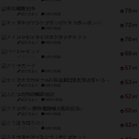
南北戦争
79
PT
紹介文あり
1件の投稿
キャプテン・フリップ：イスラ・ボンバ
72
PT
紹介文なし
2件の投稿
メメントオンラインタクティクス
70
PT
紹介文あり
4件の投稿
パーミッド
68
PT
紹介文なし
1件の投稿
クリーグ
57
PT
紹介文あり
1件の投稿
セミファイナル ～お前はまだ生きている～
53
PT
紹介文あり
1件の投稿
ふたつの街の物語
52
PT
紹介文あり
18件の投稿
クランク! ：冒険者たち（拡張）
50
PT
紹介文あり
4件の投稿
とうほうの！
42
PT
紹介文なし
1件の投稿
スターマイン・ラミー ポケット