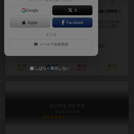
3～5人
60分前後
8歳～
3件
Google
X
禅の弟子となって師匠の作り出した法則を読み解け！究極の禅問答ゲ
ーム！！
禅問答は分かるようでわからない・・・ でも、視点を変えてみた時に
Apple
Facebook
初めて「気づき」を得ることができる。 禅の師匠が繰り出した問い
に、君は答えることができるか？ プレイ...
または
コーリー・ヒース（Kory Heath）
メールで会員登録
アレクサンダー・ブラッドリー（Alexander Bradley）
ルーニー ラボ（Looney Labs）
59
137
24
51
しばらく表示しない
興味あり
経験あり
お気に入り
持ってる
ダビデとゴリアテ
David & Goliath
6.1