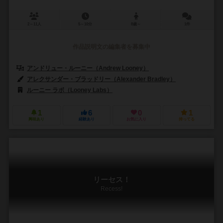
2～11人
5～10分
8歳～
1件
作品説明文の編集者を募集中
アンドリュー・ルーニー（Andrew Looney）
アレクサンダー・ブラッドリー（Alexander Bradley）
ルーニー ラボ（Looney Labs）
1
6
0
1
興味あり
経験あり
お気に入り
持ってる
リーセス！
Recess!