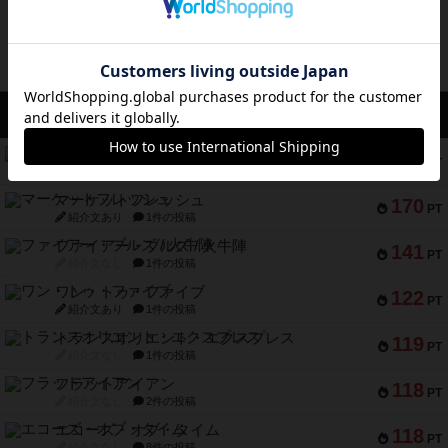
アクセス数 急上昇中
リワイルド：サウスアメリカ
552
PT
紹介文なし
2件の投稿
マーケットフレッシュ
170
PT
紹介文あり
1件の投稿
ファイアー・ブルズ / 火牛陣
141
PT
紹介文なし
1件の投稿
ワン・トゥ・ファイブ
122
PT
紹介文あり
1件の投稿
トランスオリエント・エクスプレス
119
PT
紹介文なし
1件の投稿
フラットアイアン
118
PT
紹介文なし
2件の投稿
エコーズ・オブ・タイム
118
PT
紹介文なし
8件の投稿