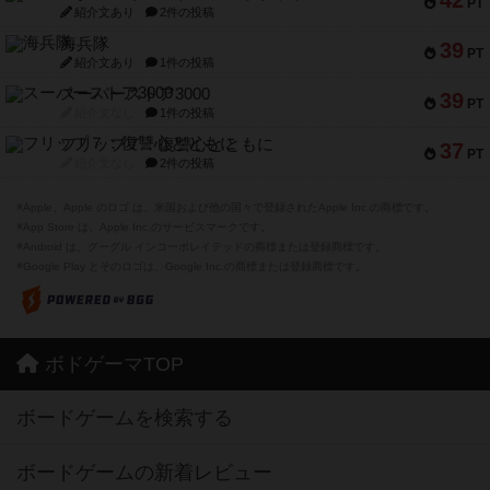
42
PT
紹介文あり
2件の投稿
海兵隊
39
PT
紹介文あり
1件の投稿
スーパーストア3000
39
PT
紹介文なし
1件の投稿
フリップ７：復讐心とともに
37
PT
紹介文なし
2件の投稿
※Apple、Apple のロゴ は、米国および他の国々で登録されたApple Inc.の商標です。
※App Store は、Apple Inc.のサービスマークです。
※Android は、グーグル インコーポレイテッドの商標または登録商標です。
※Google Play とそのロゴは、Google Inc.の商標または登録商標です。
ボドゲーマTOP
ボードゲームを検索する
ボードゲームの新着レビュー