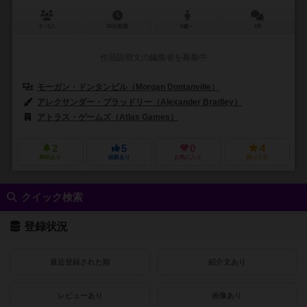
3～5人
30分前後
8歳～
1件
作品説明文の編集者を募集中
モーガン・ドンタンビル（Morgan Dontanville）
アレクサンダー・ブラッドリー（Alexander Bradley）
ミシェル・ネフ
アトラス・ゲームズ（Atlas Games）
2
5
0
4
興味あり
経験あり
お気に入り
持ってる
クイック検索
登録状況
最近登録された順
紹介文あり
レビューあり
画像あり