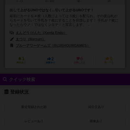
2～7人
10～30分
7歳～
0件
出して上がるUNOではなく...引いて上がるUNOです！
最初にカードを４枚（人数によっては３枚）を配られ、その後山札か
らカードを引いて手札を７枚にすることを目指します！ 手札が７枚に
なったらウノ！ではなくシエテ！と宣言します。 ...
えんどう けんた（Kenta Endo）
まつり（Matsuri）
ブルーアワーゲームズ（BLUEHOURGAMES）
1
2
0
0
興味あり
経験あり
お気に入り
持ってる
クイック検索
登録状況
最近登録された順
紹介文あり
レビューあり
画像あり