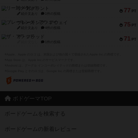
リー対グラント
77
PT
紹介文あり
1件の投稿
ブレーキング・アウェイ
75
PT
紹介文あり
4件の投稿
ザ・フラッド
71
PT
紹介文なし
1件の投稿
※Apple、Apple のロゴ は、米国および他の国々で登録されたApple Inc.の商標です。
※App Store は、Apple Inc.のサービスマークです。
※Android は、グーグル インコーポレイテッドの商標または登録商標です。
※Google Play とそのロゴは、Google Inc.の商標または登録商標です。
ボドゲーマTOP
ボードゲームを検索する
ボードゲームの新着レビュー