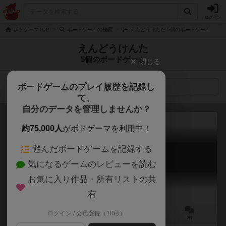
ログイン
ボドゲーマTOP
ボードゲームの検索
えんどうけんた 5個のボードゲーム
えんどうけんた
5個のボードゲーム
閉じる
ボードゲームのプレイ履歴を記録し
検索メニュー
て、
自分のデータを管理しませんか？
約75,000人
がボドゲーマを利用中！
遊んだボードゲームを記録する
Eminit～記憶の財宝～
気になるゲームのレビューを読む
Eminit
お気に入り作品・所有リストの共
有
ログイン / 会員登録（10秒）
2～6人
10～30分
12歳～
0件