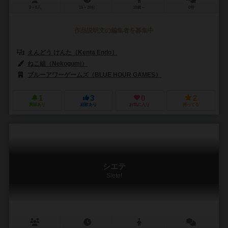
2～5人
15～20分
10歳～
0件
作品説明文の編集者を募集中
えんどう けんた（Kenta Endo）
ねこ組（Nekogumi）
ブルーアワーゲームズ（BLUE HOUR GAMES）
1
3
0
2
興味あり
経験あり
お気に入り
持ってる
シエテ
Siete!