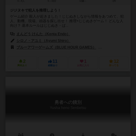
3～8人
5～15分
12歳～
1件
ジジヌキで犯人を推理しよう！
ゲーム紹介 殺人が起きました！じじぬきしながら情報をあつめて、犯
人、動機、現場、凶器を探し出せ！ 推理×じじぬきゲーム！ どんな人
向け？ 基本ルールはじじぬき・ば...
えんどう けんた（Kenta Endo）
シロノ・アユミ（Ayumi Shiro）
ブルーアワーゲームズ（BLUE HOUR GAMES）
尖端桌遊（Sharp Poi
2
11
1
12
興味あり
経験あり
お気に入り
持ってる
勇者への餞別
Yusha heno Senbetsu