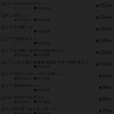
バー！パーティー
212
PT
紹介文なし
1件の投稿
ギョッと
154
PT
紹介文あり
1件の投稿
クルティボ
152
PT
紹介文なし
1件の投稿
ブラヴェスト
140
PT
紹介文なし
1件の投稿
ドブル：ポケットモンスター
122
PT
紹介文あり
4件の投稿
ジャンヌ・ダルク-オルレアン ドロー＆ライト
118
PT
紹介文なし
5件の投稿
ファースト・イン・フライト
94
PT
紹介文あり
3件の投稿
ダイススローン
88
PT
紹介文なし
1件の投稿
ガルフストライク
80
PT
紹介文あり
1件の投稿
モズビ－ズ・レイダ－ズ
79
PT
紹介文あり
1件の投稿