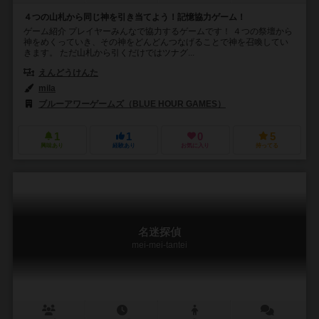
４つの山札から同じ神を引き当てよう！記憶協力ゲーム！
ゲーム紹介 プレイヤーみんなで協力するゲームです！ ４つの祭壇から
神をめくっていき、その神をどんどんつなげることで神を召喚してい
きます。 ただ山札から引くだけではツナグ...
えんどうけんた
mila
ブルーアワーゲームズ（BLUE HOUR GAMES）
1
1
0
5
興味あり
経験あり
お気に入り
持ってる
名迷探偵
mei-mei-tantei