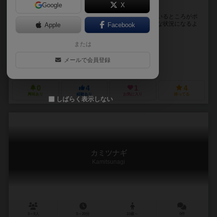
Google
X
隠していった宝を奪い合え！魔法と割り込みバトル！
〇ゲーム紹介 このゲームは前半戦と後半戦に分かれているところがポ
イント！ 前半戦では配られたカードのから自分に有利な状況になるよ
Apple
Facebook
うに魔法カードを使ったり、お宝...
または
えんどうけんた
ミラ
メールで会員登録
BLURHOURGAMES
0
4
1
4
興味あり
経験あり
お気に入り
持ってる
しばらく表示しない
カミツナギ
Kamitsunagi
3～8人
5～20分
10歳～
0件