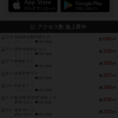
アクセス数 急上昇中
スチームローラーズ
686
PT
紹介文なし
2件の投稿
テンプテーション
326
PT
紹介文なし
2件の投稿
アマナイト
300
PT
紹介文なし
1件の投稿
ギャンブラー
257
PT
紹介文なし
2件の投稿
コレクト！
240
PT
紹介文なし
1件の投稿
トリオンフ ア マレンゴ
236
PT
紹介文あり
1件の投稿
エレメンツ
232
PT
紹介文あり
4件の投稿