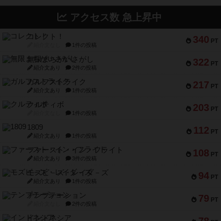
アクセス数 急上昇中
コレクト！
340
PT
紹介文なし
1件の投稿
無限まちがいさがし
322
PT
紹介文あり
2件の投稿
ガルフストライク
217
PT
紹介文あり
1件の投稿
クルティボ
203
PT
紹介文なし
1件の投稿
1809
112
PT
紹介文あり
1件の投稿
ファースト・イン・フライト
108
PT
紹介文あり
3件の投稿
モズビ－ズ・レイダ－ズ
94
PT
紹介文あり
1件の投稿
テンプテーション
79
PT
紹介文なし
2件の投稿
インドネシア