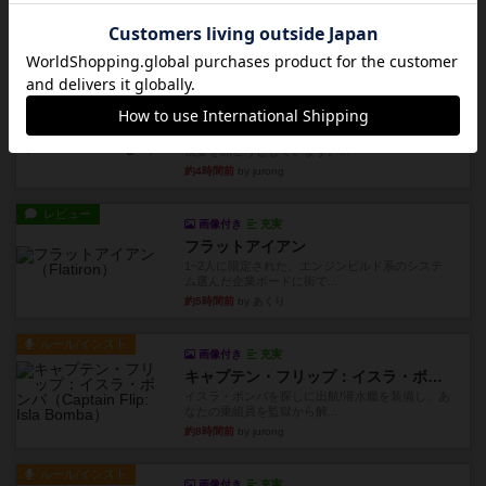
ボドゲ相席会でプレイしましたひらがなが書かれ
たカードを2枚まで手をつけ...
約4時間前
by みいやん
ルール/インスト
画像付き
充実
ノームズ・アット・ナイト
ベネボレンス女王は、忠実な臣民を称えるための
祝宴を開こうとしています。...
約4時間前
by jurong
レビュー
画像付き
充実
フラットアイアン
1~2人に限定された、エンジンビルド系のシステ
ム選んだ企業ボードに街で...
約5時間前
by あくり
ルール/インスト
画像付き
充実
キャプテン・フリップ：イスラ・ボンバ
イスラ・ボンバを探しに出航!潜水艦を装備し、あ
なたの乗組員を監獄から解...
約8時間前
by jurong
ルール/インスト
画像付き
充実