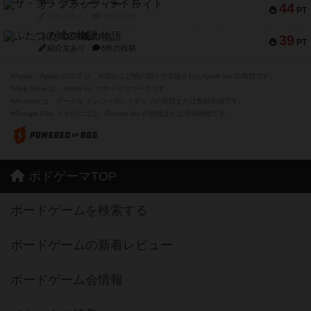
ザ・フラッフィー・ライト
44
PT
紹介文なし
0件の投稿
ふたつの城の物語
39
PT
紹介文あり
6件の投稿
※Apple、Apple のロゴ は、米国および他の国々で登録されたApple Inc.の商標です。
※App Store は、Apple Inc.のサービスマークです。
※Android は、グーグル インコーポレイテッドの商標または登録商標です。
※Google Play とそのロゴは、Google Inc.の商標または登録商標です。
ボドゲーマTOP
ボードゲームを検索する
ボードゲームの新着レビュー
ボードゲーム会情報