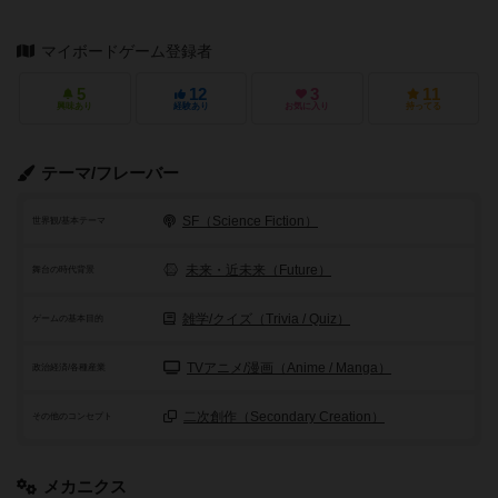
マイボードゲーム登録者
5
12
3
11
興味あり
経験あり
お気に入り
持ってる
テーマ/フレーバー
SF（Science Fiction）
世界観/基本テーマ
未来・近未来（Future）
舞台の時代背景
雑学/クイズ（Trivia / Quiz）
ゲームの基本目的
TVアニメ/漫画（Anime / Manga）
政治経済/各種産業
二次創作（Secondary Creation）
その他のコンセプト
メカニクス