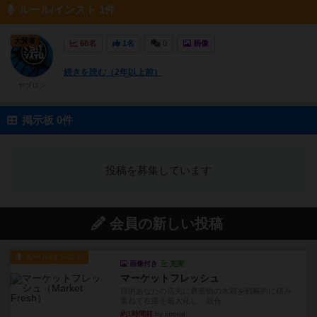
ルール/インスト 1件
大賢者
68名
1名
0
画像
続きを読む（2年以上前）
ヤブロン
掲示板 0件
投稿を募集しています
会員の新しい投稿
ルール/インスト
画像付き
充実
マーケットフレッシュ
目的あなたの店先に農産物の木箱を戦略的に積み
重ねて在庫を最大化し、競合...
約1時間前
by jurong