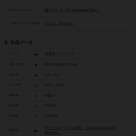
協力プレイ（Co-operative Play）
頻出するメカニクス
パズル（Puzzle）
その他のメカニクスや仕組み
作品データ
黒歴史アーカイブ
タイトル
Dark history archive
原題・英題表記
2人～6人
参加人数
20分～40分
プレイ時間
8歳から
対象年齢
2023年～
発売時期
1,000円
参考価格
ザクカルタ（Ｇ４計画）（Zaku Karuta (G4
関連作品
Project)）