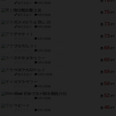
78
PT
紹介文あり
2件の投稿
宵と暁の呪文書
75
PT
紹介文あり
8件の投稿
リスボン・トラム 28
73
PT
紹介文あり
9件の投稿
アマナイト
73
PT
紹介文なし
1件の投稿
ブラヴェスト
66
PT
紹介文なし
1件の投稿
スペクタキュラー
60
PT
紹介文なし
1件の投稿
スモールワールド
59
PT
紹介文あり
13件の投稿
ギャンブラー
58
PT
紹介文なし
2件の投稿
Bitter End ブタペスト救出作戦
52
PT
紹介文なし
1件の投稿
ラピード
46
PT
紹介文なし
1件の投稿