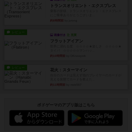
トランスオリエント・エクスプレス
乗客の皆様、トランスオリエント・エクスプレス
にご乗車ありがとうございま...
約8時間前
by jurong
レビュー
画像付き
充実
フラットアイアン
世界に浸れる度 ☆☆☆☆★楽しさ ☆☆☆☆★
タイパ ☆☆☆☆☆マンハッ...
約10時間前
by DKnewyork
レビュー
花火：スターマイン
自分のカードは見えず他のプレイヤーのカードが
見える状態でカードを教えた...
約11時間前
by mob567
ボドゲーマのアプリ版はこちら