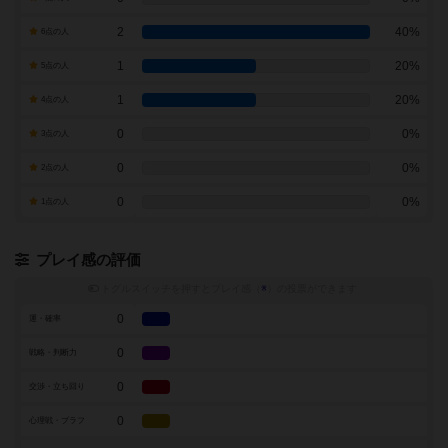
2
40%
6点の人
1
20%
5点の人
1
20%
4点の人
0
0%
3点の人
0
0%
2点の人
0
0%
1点の人
プレイ感の評価
トグルスイッチを押すとプレイ感（
※
）の投票ができます
0
運・確率
0
戦略・判断力
0
交渉・立ち回り
0
心理戦・ブラフ