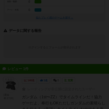
0
攻防・戦闘
0
アート・外見
似たプレイ感のゲームを探す→
データに関する報告
ログインするとフォームが表示されます
レビュー 1件
たまご
146名
1名
0
充実
レーティングが非公開に設定されたユーザー
[退会
ガンダム（1st〜ZZ）でタイムラインだ！協力
者:2726]
ゲーだよ、奉行もOKただしガンダムの素晴らし