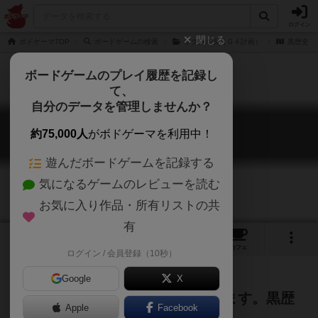
ログイン
閉じる
ボドゲーマTOP
ボードゲームの検索
ザクカルタ（Ｇ４計画）
黒歴史ア
ボードゲームのプレイ履歴を記録し
て、
自分のデータを管理しませんか？
黒歴史アーカイブ
約75,000人
がボドゲーマを利用中！
Dark history archive
遊んだボードゲームを記録する
気になるゲームのレビューを読む
お気に入り作品・所有リストの共
有
2
1
2
トップ
画像
動画
レビュー
カフェ
ログイン / 会員登録（10秒）
Google
X
月の女王ディアナ・ソレルが命じます。黒歴
Apple
Facebook
史を元の姿に！