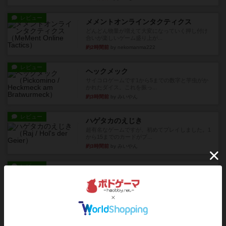
レビュー
メメントオンラインタクティクス
どんどん物量が増えて大変になっていく押し付け
合いが楽しいゲーム盛り上が...
約2時間前
by nekomanma222
レビュー
ヘックメック
サイコロゲームです1から5までの数字と芋虫がか
かれたダイス。これを振っ...
約3時間前
by みいやん
レビュー
ハゲタカのえじき
超有名なゲームですが、初めてプレイしました。1
から15までのカードがプ...
約3時間前
by みいやん
レビュー
ジャスト・ワン
まぁ面白かった‼️よくテレビとかのバラエティなん
かで、お題がわからずに...
約3時間前
by みいやん
レビュー
ピタッコカルタ