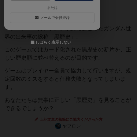
または
二次創作
ガンダム
協力ゲーム
メールで会員登録
「ターンエーガンダム」以前に起こったガンダム世
界の出来事の総称「黒歴史」。
しばらく表示しない
このゲームではカード化された黒歴史の断片を、正
しい歴史順に並べ替えるのが目的です。
ゲームはプレイヤー全員で協力して行いますが、規
定回数のミスをすると任務失敗となってしまいま
す。
あなたたちは無事に正しい「黒歴史」を見ることが
できるでしょうか？
上記文章の執筆にご協力くださった方
ヤブロン