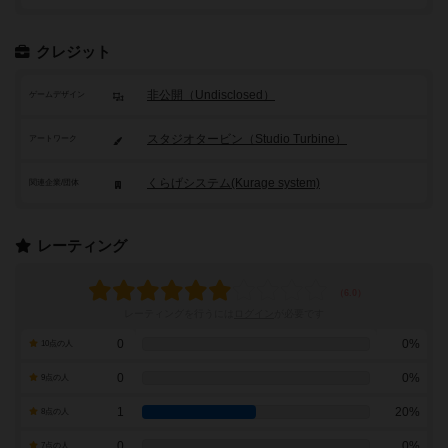
クレジット
非公開（Undisclosed）
ゲームデザイン
スタジオタービン（Studio Turbine）
アートワーク
くらげシステム(Kurage system)
関連企業/団体
レーティング
レーティングを行うには
ログイン
が必要です
0
0%
10点の人
0
0%
9点の人
1
20%
8点の人
0
0%
7点の人