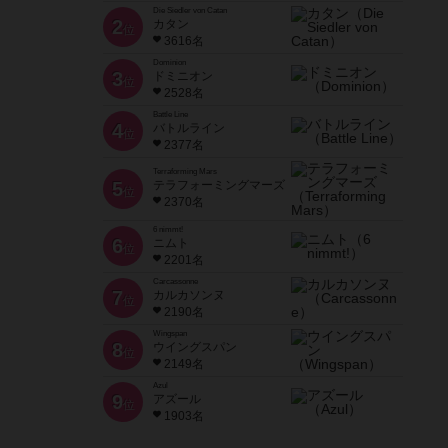
Die Siedler von Catan
2
カタン
位
3616名
Dominion
3
ドミニオン
位
2528名
Battle Line
4
バトルライン
位
2377名
Terraforming Mars
5
テラフォーミングマーズ
位
2370名
6 nimmt!
6
ニムト
位
2201名
Carcassonne
7
カルカソンヌ
位
2190名
Wingspan
8
ウイングスパン
位
2149名
Azul
9
アズール
位
1903名