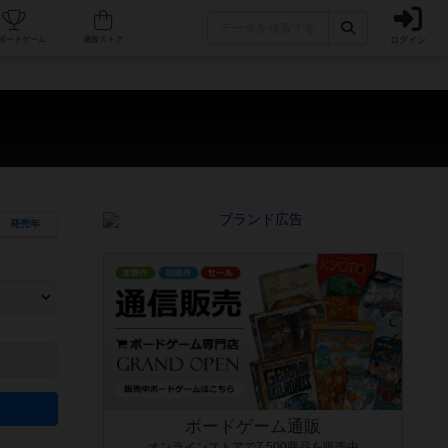
ログイン
カフェ/店舗
人気ボードゲーム
通販ストア
発売年
ます。マニュアルを読む時間や参加者へのルール説明時間は含まれていないため、初めて遊
できるよう、中世ファンタジー・クッキング・海賊同士の対決など、ゲームコンセプトを絞
にボードゲームに慣れている方向けの絞込機能です。例えば「ダイスロール」はランダム値
ボードゲーム通販
オンラインストアで7,500商品を販売中