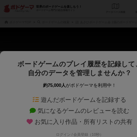
世界のボードゲームを楽しもう！
ボードゲーム専門の総合情報サイト
データベース
検
ボドゲーマTOP
ボードゲームの検索
あさひボードゲーム会 2個のボードゲー
ボードゲームのプレイ履歴を記録して
さくさく表示
じっくり表示
自分のデータを管理しませんか？
商品名、商品説明文、デザイナー名、テーマ名、メカニクス名を対象にフリー
ゲームデザイナー名を指定して
フリーワード
ゲームデザイナー
約75,000人
がボドゲーマを利用中！
遊んだボードゲームを記録する
対象年齢を指定します。
世界観や登場人
対象年齢
テーマ/フレー
気になるゲームのレビューを読む
お気に入り作品・所有リストの共有
ログイン / 会員登録（10秒）