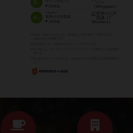
8
ウイングスパン
位
2006名
7 Wonders
9
世界の七不思議
位
1919名
※Apple、Apple のロゴ は、米国および他の国々で登録された
Apple Inc.の商標です。
※App Store は、Apple Inc.のサービスマークです。
※Android は、グーグル インコーポレイテッドの商標または登録商
標です。
※Google Play とそのロゴは、Google Inc.の商標または登録商標で
す。