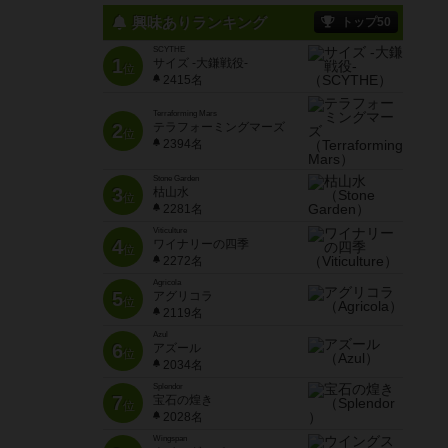
興味ありランキング
トップ50
SCYTHE
1
サイズ -大鎌戦役-
位
2415名
Terraforming Mars
2
テラフォーミングマーズ
位
2394名
Stone Garden
3
枯山水
位
2281名
Viticulture
4
ワイナリーの四季
位
2272名
Agricola
5
アグリコラ
位
2119名
Azul
6
アズール
位
2034名
Splendor
7
宝石の煌き
位
2028名
Wingspan