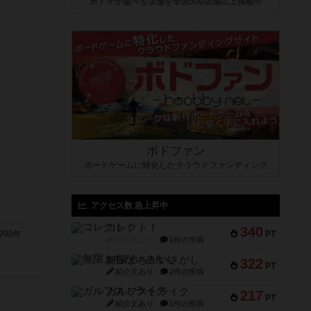
ボドゲが遊べる店舗を全国500店舗以上掲載中
ボドファン
ボードゲームに特化したクラウドファンディング
アクセス数 急上昇中
コレクト！
340
PT
990年
紹介文なし
1件の投稿
無限まちがいさがし
322
PT
紹介文あり
2件の投稿
ガルフストライク
217
PT
紹介文あり
1件の投稿