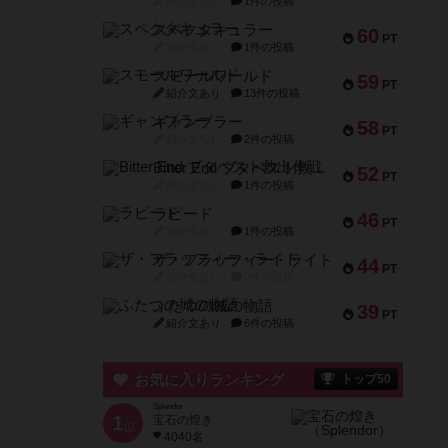
紹介文なし
1件の投稿
スペクタキュラー
60
PT
紹介文なし
1件の投稿
スモールワールド
59
PT
紹介文あり
13件の投稿
ギャンブラー
58
PT
紹介文なし
2件の投稿
Bitter End ブタペスト救出作戦
52
PT
紹介文なし
1件の投稿
ラピード
46
PT
紹介文なし
1件の投稿
ザ・フラッフィー・ライト
44
PT
紹介文なし
0件の投稿
ふたつの城の物語
39
PT
紹介文あり
6件の投稿
お気に入りランキング
トップ50
Splendor
1
宝石の煌き
位
4040名