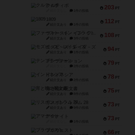
クルティボ
203
PT
紹介文なし
1件の投稿
1809
112
PT
紹介文あり
1件の投稿
ファースト・イン・フライト
108
PT
紹介文あり
3件の投稿
モズビ－ズ・レイダ－ズ
94
PT
紹介文あり
1件の投稿
テンプテーション
79
PT
紹介文なし
2件の投稿
インドネシア
78
PT
紹介文あり
2件の投稿
宵と暁の呪文書
75
PT
紹介文あり
8件の投稿
リスボン・トラム 28
73
PT
紹介文あり
9件の投稿
アマナイト
73
PT
紹介文なし
1件の投稿
ブラヴェスト
66
PT