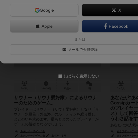
Google
X
Apple
Facebook
今日もサウナでととのいたい
ゴシ
または
Kyoumo sauna de totonoitai
Gossi
メールで会員登録
しばらく表示しない
3～5人
10～20分
10歳～
2件
3～6人
サウナー（サウナ愛好家）によるサウナ
あなたが”あ
ーのためのゲーム。
Gossip
のプレイヤー
プレイヤーはサウナー（サウナ愛好家）となり「サ
ス）して回答
ウナ→水風呂→外気浴」のルーティンを繰り返し、
うわさ話をす
ととのいを求めます。最もととのったプレイヤーが
ゲームの勝者となるでしょう。 ...
あなたは大人気
並んでいます。
あさひボードゲーム会
あさひボードゲー
聞こえてきます
あさひボードゲーム会
あずみ まり
あさひボードゲー