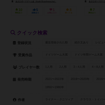
「学生の時、親友の
あさひボードゲーム会（Asahi Boardgame kai）
あさひボードゲーム会（A
10
5
1
8
7
興味あり
経験あり
お気に入り
持ってる
興味あり
クイック検索
最近登録された順
紹介文あり
レビュ
登録状況
ドイツゲーム大賞
ドイツ年間ゲーム大賞
受賞作品
1人用
2人用
3～4人用
4～8人用
プレイヤー数
2021〜2022年
2019〜2020年
2016
発売時期
1950〜1980年
ライナー・クニツィア
クラウス・トイバ
作者