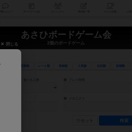
索
新着レビュー
ボードゲーム会
コミュニティ
掲示板一覧
ム
あさひボードゲーム会
2個のボードゲーム
閉じる
、
更新順
レート順
登録順
人気順
注目順
投稿数
ワード検索ができます。
検索できます。
プレイ対象人数に含まれるボードゲームを指定します。
目安となる所要時間を指定することができ
遊べる人数
プレイ時間
物などモチーフ・ストーリーを指定することができます。直感的にゲームシステムを理解
ゲーム性を構成するコアシステムです。主
バー
メカニクス
リセット