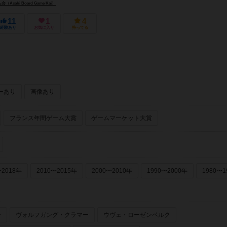
恋...
sahi Board Game Kai）
11
1
4
経験あり
お気に入り
持ってる
ーあり
画像あり
フランス年間ゲーム大賞
ゲームマーケット大賞
〜2018年
2010〜2015年
2000〜2010年
1990〜2000年
1980〜1
ー
ヴォルフガング・クラマー
ウヴェ・ローゼンベルク