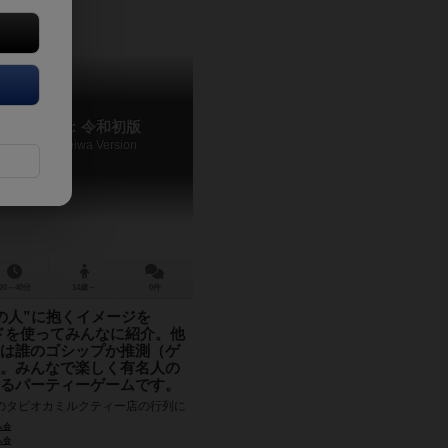
ップ＆ゲス：令和初版
p & Guess: Reiwa Version
20～40分
14歳～
0件
の人”に抱くイメージを
カードを使ってみんなに紹介。他
は誰のゴシップか推測（ゲ
。みんなで楽しく有名人の
るパーティーゲームです。
のタピオカミルクティー店の行列に
 するとまわりから誰かのうわさ話が
ム会
。 「週５でタピ活してるらしいよ」
ム会