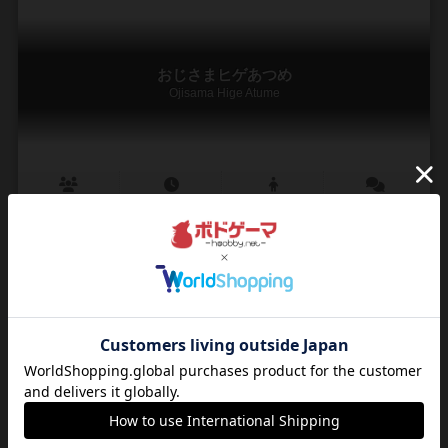
おじさまヒゲあつめ
Ojisama Hige Atume
－
－
ー
1件
ヒゲをもってヒゲを制すゲーム！ツホのデビュー作品だよ！
誰よりも早くヒゲを３つ集めた人の勝ち！ はじめに攻撃対象となるヒ
ゲカードを場に出します。 プレイヤーは手札のヒゲカードのアタック
効果を発動して場のカードの持ち主に戦い...
2
2
1
5
興味あり
経験あり
お気に入り
持ってる