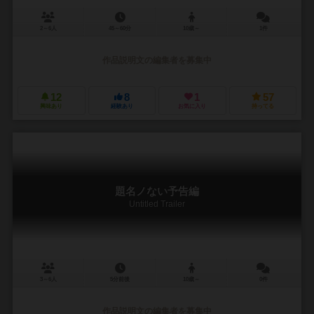
2～6人
45～60分
10歳～
1件
作品説明文の編集者を募集中
12
8
1
57
興味あり
経験あり
お気に入り
持ってる
題名ノない予告編
Untitled Trailer
3～6人
5分前後
10歳～
0件
作品説明文の編集者を募集中