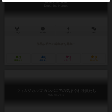
出撃ノ勇者達
Departing Heroes
3～6人
3～5分
12歳～
0件
作品説明文の編集者を募集中
3
6
1
8
興味あり
経験あり
お気に入り
持ってる
ウィムジカルズ カンパニアの気まぐれ社員たち
Whimsicals