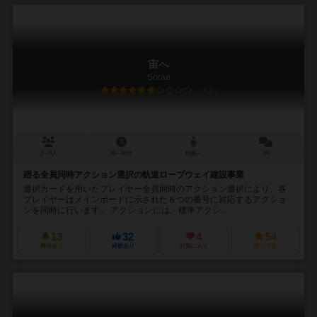
宙へ
Sorae
6.0
2～6人
45～60分
10歳～
1件
廻る全員同時アクション選択の軌道ロープウェイ建設事業
選択カードを用いたプレイヤー全員同時のアクション選択により、各
プレイヤーはメインボードに示された８つの番号に対応するアクショ
ンを同時に行います。 アクションには、標準アクシ...
13
32
4
54
興味あり
経験あり
お気に入り
持ってる