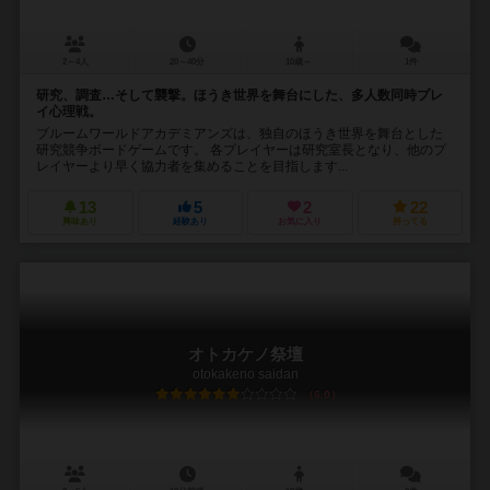
2～4人
20～40分
10歳～
1件
研究、調査…そして襲撃。ほうき世界を舞台にした、多人数同時プレ
イ心理戦。
ブルームワールドアカデミアンズは、独自のほうき世界を舞台とした
研究競争ボードゲームです。 各プレイヤーは研究室長となり、他のプ
レイヤーより早く協力者を集めることを目指します...
13
5
2
22
興味あり
経験あり
お気に入り
持ってる
オトカケノ祭壇
otokakeno saidan
6.0