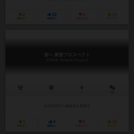
2
10
1
15
興味あり
経験あり
お気に入り
持ってる
宙へ 展望プロスペクト
SORAE Temboh Prospect
－
－
ー
0件
作品説明文の編集者を募集中
1
4
0
25
興味あり
経験あり
お気に入り
持ってる