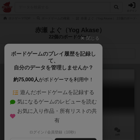
ログイン
ボドゲーマTOP
ボードゲームの検索
赤瀬 よぐ（Yog Akase） 22個のボード
赤瀬 よぐ（Yog Akase）
22個のボードゲーム
閉じる
ボードゲームのプレイ履歴を記録し
検索メニュー
て、
自分のデータを管理しませんか？
約75,000人
がボドゲーマを利用中！
遊んだボードゲームを記録する
ファクトリア
気になるゲームのレビューを読む
Factoria
6.6
お気に入り作品・所有リストの共
有
ログイン / 会員登録（10秒）
2～6人
45分前後
10歳～
10件