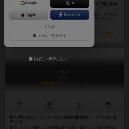
Google
X
スチームパンクの世界。「ポジティブなバッティング」で工場を稼働
させるたび、ゲームは速度を増していく！
蒸気と歯車の国・ファクトリアが舞台。プレイヤー達は、工場を稼
Apple
Facebook
働して、持っている遺物を加工したり、技術を開発して能力を得たり
して、誰よりも早く100Gを貯めることを目指します...
または
306
631
149
569
メールで会員登録
興味あり
経験あり
お気に入り
持ってる
しばらく表示しない
グラバー
Glover
5.9
3～5人
60分前後
10歳～
10件
幕末の商人になり、グラバーさんの信頼を勝ち取れ！！かつてない交
渉ゲーム！
各プレイヤーが生み出せる商品は各１種類！ 生み出した自分の商品を