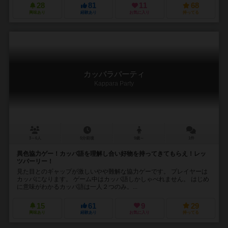
28
81
11
68
興味あり
経験あり
お気に入り
持ってる
カッパラパーティ
Kappara Party
3～6人
5分前後
9歳～
1件
異色協力ゲー！カッパ語を理解し合い好物を持ってきてもらえ！レッ
ツパーリー！
見た目とのギャップが激しいやや難解な協力ゲーです。 プレイヤーは
カッパになります。 ゲーム中はカッパ語しかしゃべれません。 はじめ
に意味がわかるカッパ語は一人２つのみ。...
15
61
9
29
興味あり
経験あり
お気に入り
持ってる