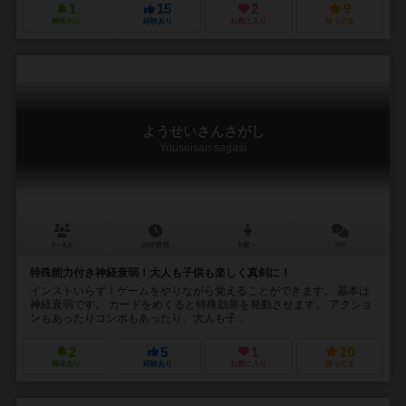
1
15
2
9
興味あり
経験あり
お気に入り
持ってる
ようせいさんさがし
Youseisan sagasi
2～5人
10分前後
5歳～
0件
特殊能力付き神経衰弱！大人も子供も楽しく真剣に！
インストいらず！ゲームをやりながら覚えることができます。 基本は
神経衰弱です。 カードをめくると特殊効果を発動させます。 アクショ
ンもあったりコンボもあったり、大人も子...
2
5
1
10
興味あり
経験あり
お気に入り
持ってる