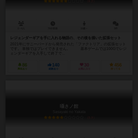
6.2
2～6人
70分前後
10歳～
3件
レジェンダーギアを手に入れる物語の、その後を描いた拡張セット
2021年にサニーバードから発売された「ファクトリア」の拡張セット
です。 単独ではプレイできません。 基本ゲームでは100Gでレジ
ェンダーギアを入手して終了で...
86
140
30
456
興味あり
経験あり
お気に入り
持ってる
囁きノ館
Sasayaki no Yakata
5.9