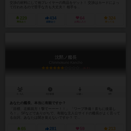
交渉の材料にして他プレイヤーの商品をゲット！ 交渉はカードによっ
て行われるので苦手な方も大丈夫！ 相手を...
229
434
64
324
興味あり
経験あり
お気に入り
持ってる
沈黙ノ艦長
Chinmokuno Kancho
6.3
3～6人
5分前後
12歳～
4件
あなたの艦長、本当に有能ですか？
「目標、左舷前方！撃てーーー！！」 「ワープ準備！直ちに後退し
ろ！」 SFなどでありがちで、有能な主人公サイドの艦長がよく言って
る台詞、あなたは聞き覚えないですか？ で...
65
281
59
213