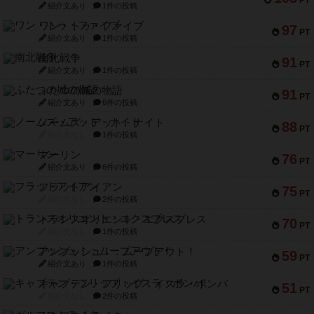
紹介文あり
1件の投稿
ワン・トゥ・ファイブ
97
PT
紹介文あり
1件の投稿
南北戦争
91
PT
紹介文あり
1件の投稿
ふたつの城の物語
91
PT
紹介文あり
6件の投稿
ノームズ・アット・ナイト
88
PT
紹介文なし
1件の投稿
マーリン
76
PT
紹介文あり
6件の投稿
フラットアイアン
75
PT
紹介文なし
2件の投稿
トランスオリエント・エクスプレス
70
PT
紹介文なし
1件の投稿
アンブッシュ！：ムーブアウト！
59
PT
紹介文あり
1件の投稿
キャプテン・フリップ：イスラ・ボンバ
51
PT
紹介文なし
2件の投稿