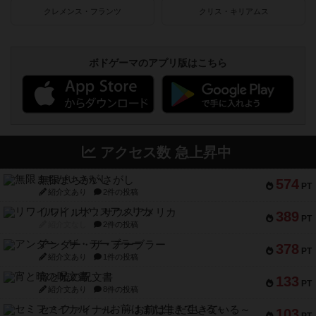
クレメンス・フランツ
クリス・キリアムス
ボドゲーマのアプリ版はこちら
アクセス数 急上昇中
無限まちがいさがし
574
PT
紹介文あり
2件の投稿
リワイルド：サウスアメリカ
389
PT
紹介文なし
2件の投稿
アンダー・ザ・テーブラー
378
PT
紹介文あり
1件の投稿
宵と暁の呪文書
133
PT
紹介文あり
8件の投稿
セミファイナル ～お前はまだ生きている～
103
PT