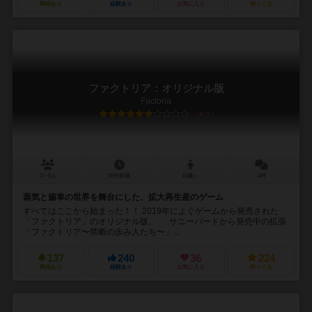
興味あり
経験あり
お気に入り
持ってる
ファクトリア：オリジナル版
Factoria
6.1
3～5人
30分前後
10歳～
4件
蒸気と歯車の世界を舞台にした、拡大再生産のゲーム
すべてはここから始まった！！ 2019年によぐゲームから発売された
「ファクトリア」のオリジナル版。 サニーバードから発売中の拡張
「ファクトリア〜禁断の歩み人たち〜」...
137
240
36
224
興味あり
経験あり
お気に入り
持ってる