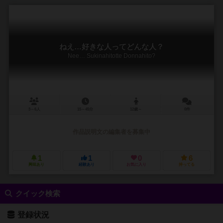
ねえ…好きな人ってどんな人？
Nee… Sukinahitotte Donnahito?
3～6人
15～45分
12歳～
0件
作品説明文の編集者を募集中
1
1
0
6
興味あり
経験あり
お気に入り
持ってる
クイック検索
登録状況