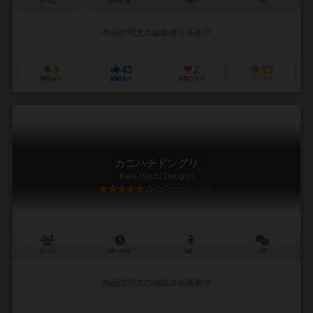
2～6人
10分前後
10歳～
0件
作品説明文の編集者を募集中
3
43
2
23
興味あり
経験あり
お気に入り
持ってる
カニハチドングリ
Kani Hachi Donguri
5.9
3～5人
15～30分
8歳～
1件
作品説明文の編集者を募集中