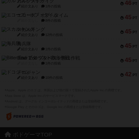
ガルフストライク
46
PT
紹介文あり
1件の投稿
エコーズ・オブ・タイム
45
PT
紹介文なし
8件の投稿
スカルキング
45
PT
紹介文あり
12件の投稿
海兵隊
45
PT
紹介文あり
1件の投稿
Bitter End ブタペスト救出作戦
45
PT
紹介文なし
1件の投稿
ドコジャン
42
PT
紹介文あり
10件の投稿
※Apple、Apple のロゴ は、米国および他の国々で登録されたApple Inc.の商標です。
※App Store は、Apple Inc.のサービスマークです。
※Android は、グーグル インコーポレイテッドの商標または登録商標です。
※Google Play とそのロゴは、Google Inc.の商標または登録商標です。
ボドゲーマTOP