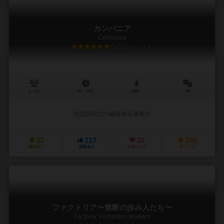
カンパニア
Compania
6.5
1～6人
60～90分
10歳～
3件
作品説明文の編集者を募集中
37
117
32
156
興味あり
経験あり
お気に入り
持ってる
ファクトリア〜禁断の歩み人たち〜
Factoria: Forbidden Walkers