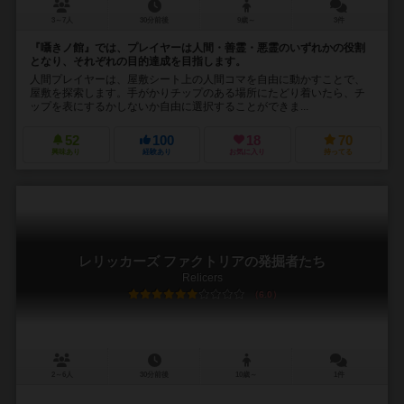
3～7人
30分前後
9歳～
3件
『囁きノ館』では、プレイヤーは人間・善霊・悪霊のいずれかの役割
となり、それぞれの目的達成を目指します。
人間プレイヤーは、屋敷シート上の人間コマを自由に動かすことで、
屋敷を探索します。手がかりチップのある場所にたどり着いたら、チ
ップを表にするかしないか自由に選択することができま...
52
100
18
70
興味あり
経験あり
お気に入り
持ってる
レリッカーズ ファクトリアの発掘者たち
Relicers
6.0
2～6人
30分前後
10歳～
1件