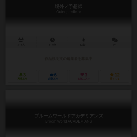
場外ノ予想師
Outer predictor
3～6人
3～5分
12歳～
0件
作品説明文の編集者を募集中
3
6
3
12
興味あり
経験あり
お気に入り
持ってる
ブルームワールドアカデミアンズ
Broom World ACADEMIANS