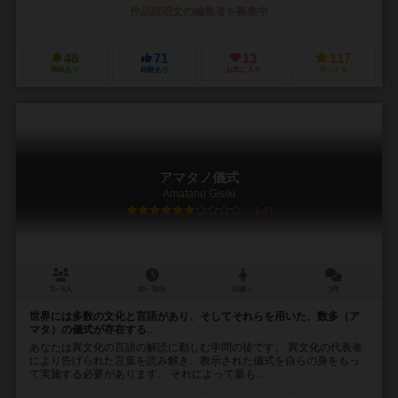
作品説明文の編集者を募集中
48
71
13
117
興味あり
経験あり
お気に入り
持ってる
アマタノ儀式
Amatano Gisiki
6.0
3～6人
20～30分
10歳～
1件
世界には多数の文化と言語があり、そしてそれらを用いた、数多（ア
マタ）の儀式が存在する‥
あなたは異文化の言語の解読に勤しむ学問の徒です。 異文化の代表者
により告げられた言葉を読み解き、教示された儀式を自らの身をもっ
て実施する必要があります。 それによって最も...