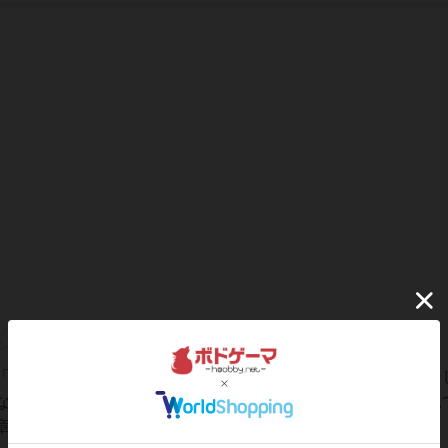
「なんてわかりやすくて丁寧な説明書だ！」と思いました。そ
な説明書だ！」と思いました笑裏面は見ずにぜひ勘でやって見
参照。防御側はサポートに書かれてる文章参照...