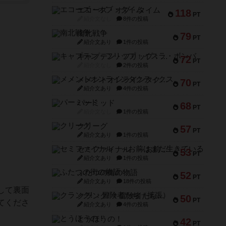
エコーズ・オブ・タイム
118
PT
紹介文なし
8件の投稿
南北戦争
79
PT
紹介文あり
1件の投稿
キャプテン・フリップ：イスラ・ボンバ
72
PT
紹介文なし
2件の投稿
メメントオンラインタクティクス
70
PT
紹介文あり
4件の投稿
パーミッド
68
PT
紹介文なし
1件の投稿
クリーグ
57
PT
紹介文あり
1件の投稿
セミファイナル ～お前はまだ生きている～
53
PT
紹介文あり
1件の投稿
ふたつの街の物語
52
PT
紹介文あり
18件の投稿
して裏面
クランク! ：冒険者たち（拡張）
50
PT
てくださ
紹介文あり
4件の投稿
とうほうの！
42
PT