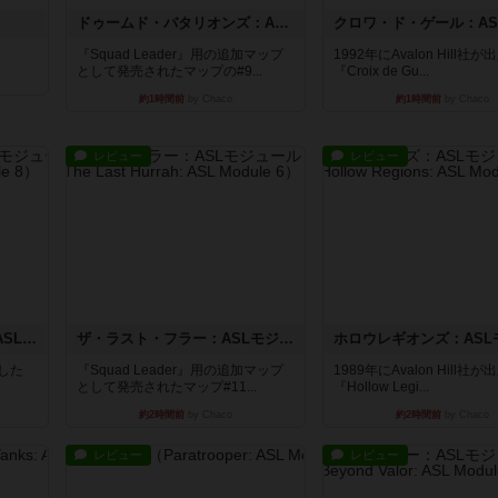
ドゥームド・バタリオンズ：ASLモジュール11
『Squad Leader』用の追加マップ
1992年にAvalon Hill社
として発売されたマップの#9...
『Croix de Gu...
約1時間前
by Chaco
約1時間前
by Chaco
レビュー
レビュー
コード・オブ・ブシドー：ASLモジュール8
ザ・ラスト・フラー：ASLモジュール6
版した
『Squad Leader』用の追加マップ
1989年にAvalon Hill社
として発売されたマップ#11...
『Hollow Legi...
約2時間前
by Chaco
約2時間前
by Chaco
レビュー
レビュー