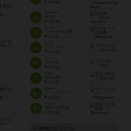
2396名
クロワ・ド・ゲール：ASLモジュール10
Stone Garden
が出版した
3
枯山水
位
2281名
Viticulture
4
ワイナリーの四季
位
2273名
Agricola
5
アグリコラ
位
2120名
Azul
6
アズール
位
2034名
Splendor
7
宝石の煌き
位
2031名
ホロウレギオンズ：ASLモジュール7
Wingspan
8
ウイングスパン
位
が出版した
2007名
7 Wonders
9
世界の七不思議
位
1921名
最近見たボードゲーム