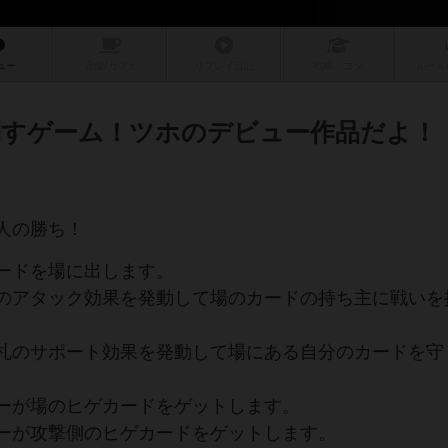
ュー
店舗/
カフェ
リプレイ
日記
戦略
・コツ
ルール
すゲーム！ツホのデビュー作品だよ！
人の勝ち！
ードを場に出します。
のアタック効果を発動して場のカードの持ち主に戦いを
札のサポート効果を発動して場にある自分のカードを守
ーが場のヒゲカードをゲットします。
ーが攻撃側のヒゲカードをゲットします。