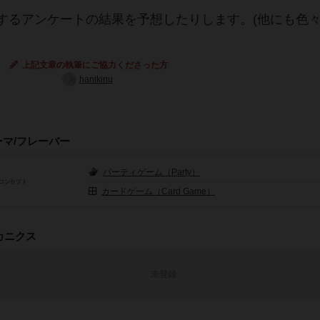
するアンケートの結果を予想したりします。(他にも色
上記文章の執筆にご協力くださった方
hanikinu
ーマ/フレーバー
パーティゲーム（Party）
コンセプト
カードゲーム（Card Game）
カニクス
未登録