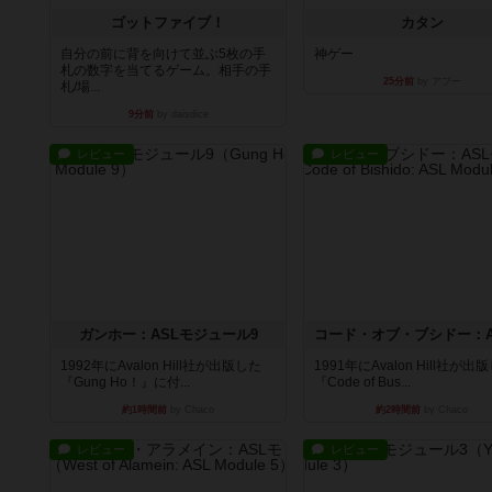
ゴットファイブ！
カタン
自分の前に背を向けて並ぶ5枚の手
神ゲー
札の数字を当てるゲーム。相手の手
25分前
by アプー
札/場...
9分前
by daisdice
レビュー
レビュー
ガンホー：ASLモジュール9
1992年にAvalon Hill社が出版した
1991年にAvalon Hill社が出
『Gung Ho！』に付...
『Code of Bus...
約1時間前
by Chaco
約2時間前
by Chaco
レビュー
レビュー