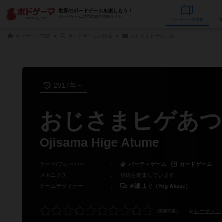
世界のボードゲームを楽しもう！
ボードゲーム専門の総合情報サイト
データベース
検
ボドゲーマTOP
ボードゲームの検索
おじさまヒゲあつめ
2017年～
おじさまヒゲあつ
Ojisama Hige Atume
テーマ/フレーバー
：
パーティゲーム
カードゲーム
メカニクス
：
登録を募集しています
ゲームデザイナー
：
赤瀬 よぐ（Yog Akase）
レーティン