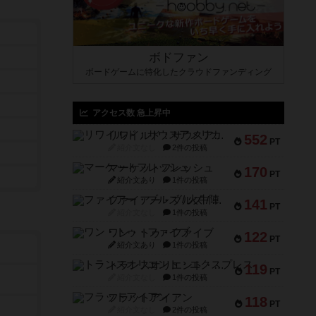
ボドファン
ボードゲームに特化したクラウドファンディング
アクセス数 急上昇中
リワイルド：サウスアメリカ
552
PT
紹介文なし
2件の投稿
マーケットフレッシュ
170
PT
紹介文あり
1件の投稿
ファイアー・ブルズ / 火牛陣
141
PT
紹介文なし
1件の投稿
ワン・トゥ・ファイブ
122
PT
紹介文あり
1件の投稿
トランスオリエント・エクスプレス
119
PT
紹介文なし
1件の投稿
フラットアイアン
118
PT
紹介文なし
2件の投稿