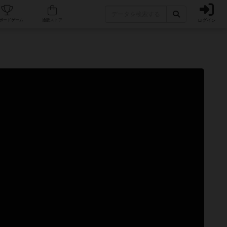
ログイン
カフェ/店舗
人気ボードゲーム
通販ストア