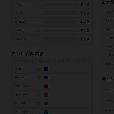
作
-
非公開
5点の人
タイトル
-
非公開
4点の人
原題・英
-
非公開
3点の人
参加人数
-
非公開
2点の人
プレイ時
-
非公開
1点の人
対象年齢
プレイ感の評価
発売時期
トグルスイッチを押すとプレイ感（
※
）の投票ができます
参考価格
0
運・確率
0
戦略・判断力
ク
0
交渉・立ち回り
ゲームデ
0
心理戦・ブラフ
アートワ
0
攻防・戦闘
関連企業
0
アート・外見