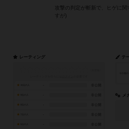
攻撃の判定が斬新で、ヒゲに関
すが)
レーティング
テ
その他の
レーティングを行うには
ログイン
が必要です
-
非公開
10点の人
-
非公開
メ
9点の人
-
非公開
8点の人
-
非公開
7点の人
-
非公開
6点の人