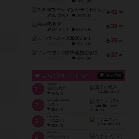
紹介文なし
1件の投稿
スターマイン・ラミー ポケット
42
PT
紹介文あり
2件の投稿
海兵隊
39
PT
紹介文あり
1件の投稿
スーパーストア3000
39
PT
紹介文なし
1件の投稿
フリップ７：復讐心とともに
37
PT
紹介文なし
2件の投稿
お気に入りランキング
トップ50
Splendor
1
宝石の煌き
位
4042名
Die Siedler von Catan
2
カタン
位
3617名
Dominion
3
ドミニオン
位
2530名
Battle Line
4
バトルライン
位