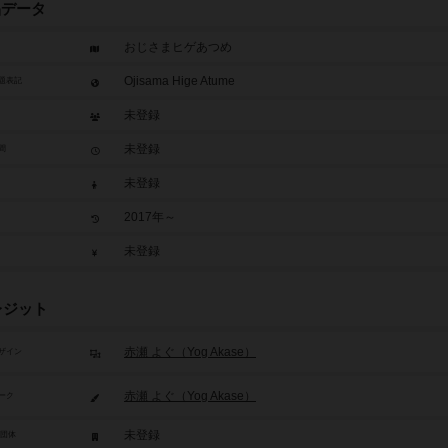
品データ
おじさまヒゲあつめ
Ojisama Hige Atume
題表記
未登録
未登録
間
未登録
2017年～
未登録
レジット
赤瀬 よぐ（Yog Akase）
ザイン
赤瀬 よぐ（Yog Akase）
ーク
未登録
/団体