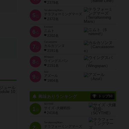
2379名
Terraforming Mars
5
テラフォーミングマーズ
位
2372名
6 nimmt!
6
ニムト
位
2202名
Carcassonne
7
カルカソンヌ
位
2191名
Wingspan
8
ウイングスパン
位
2151名
Azul
9
アズール
位
1904名
興味ありランキング
トップ50
SCYTHE
1
サイズ -大鎌戦役-
位
2416名
Terraforming Mars
2
テラフォーミングマーズ
位