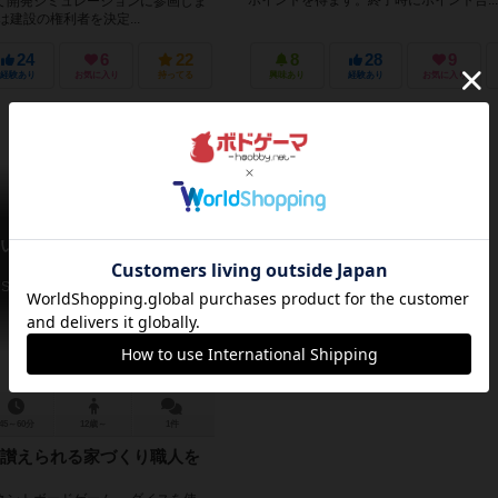
ポイントを得ます。終了時にポイント合...
て開発シミュレーションに参画しま
は建設の権利者を決定...
24
6
22
8
28
9
経験あり
お気に入り
持ってる
興味あり
経験あり
お気に入り
い街 さいころニュータウ
Saicolo New Town
45～60分
12歳～
1件
讃えられる家づくり職人を