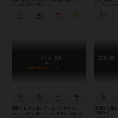
花束」 限られた８枚のカードを上手く並べていき、
ることを目指し
より価値の高い花束を、...
す。 プレイヤー
1
8
1
6
15
興味あり
経験あり
お気に入り
持ってる
興味あり
ハタイロ / 旗彩
王様の新し
Hatairo
ン
6.0
1～4人
15～60分
10歳～
4件
2～4人
国旗コレクションゲーム「ハタイロ」
王様から最も
目指そう！
ゲームの概要： 国旗を描こう。世界中の国旗を描く
には何色の絵の具が必要でしょうか？ 赤・青・緑・