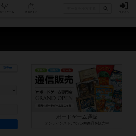
ログイン
カフェ/店舗
人気ボードゲーム
通販ストア
発売年
ます。マニュアルを読む時間や参加者へのルール説明時間は含まれていないため、初めて遊
できるよう、中世ファンタジー・クッキング・海賊同士の対決など、ゲームコンセプトを絞
にボードゲームに慣れている方向けの絞込機能です。例えば「ダイスロール」はランダム値
ボードゲーム通販
オンラインストアで7,500商品を販売中