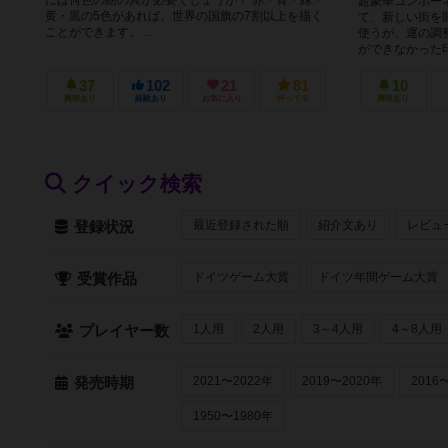
超豪華コンポー
黄・黒の5色があれば、世界の国旗の7割以上を描く
て、新しい街を
ことができます。 ...
使うが、運の調
ができなかった印象
37
102
21
81
10
興味あり
経験あり
お気に入り
持ってる
興味あり
クイック検索
最近登録された順
紹介文あり
レビュ
登録状況
ドイツゲーム大賞
ドイツ年間ゲーム大賞
受賞作品
1人用
2人用
3～4人用
4～8人用
プレイヤー数
2021〜2022年
2019〜2020年
2016
発売時期
1950〜1980年