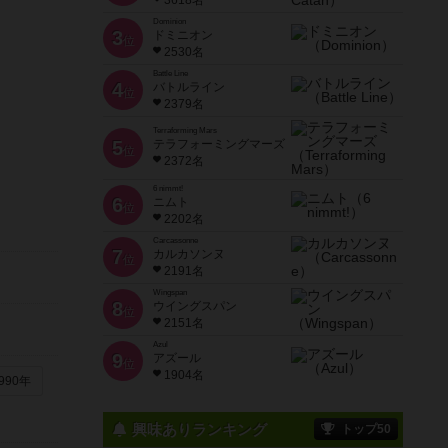
3618名
Dominion
3
ドミニオン
位
2530名
Battle Line
4
バトルライン
位
2379名
Terraforming Mars
5
テラフォーミングマーズ
位
2372名
6 nimmt!
6
ニムト
位
2202名
Carcassonne
7
カルカソンヌ
位
2191名
Wingspan
8
ウイングスパン
位
2151名
Azul
9
アズール
位
1904名
990年
興味ありランキング
トップ50