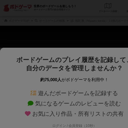
世界のボードゲームを楽しもう！
ボードゲーム専門の総合情報サイト
データベース
検
ボドゲーマTOP
ボードゲームの検索
池田 勝（Masaru Ikeda） 11個のボー
ボードゲームのプレイ履歴を記録して
さくさく表示
じっくり表示
自分のデータを管理しませんか？
商品名、商品説明文、デザイナー名、テーマ名、メカニクス名を対象にフリー
ゲームデザイナー名を指定して
フリーワード
ゲームデザイナー
約75,000人
がボドゲーマを利用中！
遊んだボードゲームを記録する
対象年齢を指定します。
世界観や登場人
対象年齢
テーマ/フレー
気になるゲームのレビューを読む
お気に入り作品・所有リストの共有
ログイン / 会員登録（10秒）