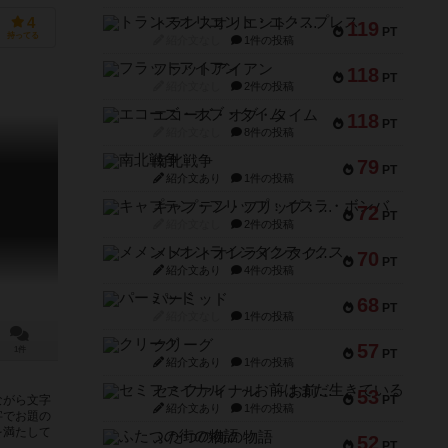
トランスオリエント・エクスプレス
4
119
PT
持ってる
紹介文なし
1件の投稿
フラットアイアン
118
PT
紹介文なし
2件の投稿
エコーズ・オブ・タイム
118
PT
紹介文なし
8件の投稿
南北戦争
79
PT
紹介文あり
1件の投稿
キャプテン・フリップ：イスラ・ボンバ
72
PT
紹介文なし
2件の投稿
メメントオンラインタクティクス
70
PT
紹介文あり
4件の投稿
パーミッド
68
PT
紹介文なし
1件の投稿
クリーグ
57
1件
PT
紹介文あり
1件の投稿
セミファイナル ～お前はまだ生きている～
53
PT
ながら文字
紹介文あり
1件の投稿
字でお題の
を満たして
ふたつの街の物語
52
PT