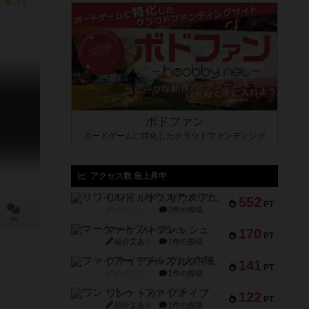
持ってる
ボドファン
ボードゲームに特化したクラウドファンディング
アクセス数 急上昇中
リワイルド：サウスアメリカ
552
PT
紹介文なし
2件の投稿
2件
マーケットフレッシュ
170
PT
紹介文あり
1件の投稿
ファイアー・ブルズ / 火牛陣
141
PT
紹介文なし
1件の投稿
ワン・トゥ・ファイブ
122
PT
紹介文あり
1件の投稿