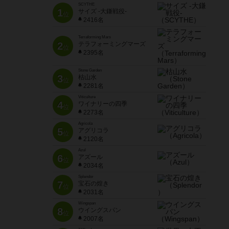
SCYTHE
1
サイズ -大鎌戦役-
位
2416名
Terraforming Mars
2
テラフォーミングマーズ
位
2395名
Stone Garden
3
枯山水
位
2281名
Viticulture
4
ワイナリーの四季
位
2273名
Agricola
5
アグリコラ
位
2120名
Azul
6
アズール
位
2034名
Splendor
7
宝石の煌き
位
2031名
Wingspan
8
ウイングスパン
位
2007名