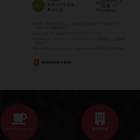
7 Wonders
9
世界の七不思議
位
1921名
※Apple、Apple のロゴ は、米国および他の国々で登録された
Apple Inc.の商標です。
※App Store は、Apple Inc.のサービスマークです。
※Android は、グーグル インコーポレイテッドの商標または登録商
標です。
※Google Play とそのロゴは、Google Inc.の商標または登録商標で
す。
ボードゲームカフェ
運営者情報