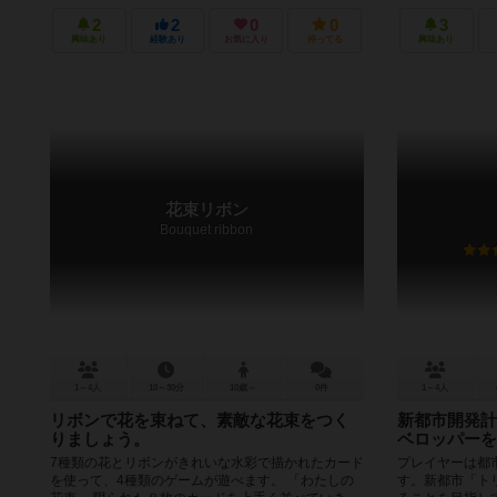
2
2
0
0
3
興味あり
経験あり
お気に入り
持ってる
興味あり
花束リボン
Bouquet ribbon
1～4人
10～30分
10歳～
0件
1～4人
リボンで花を束ねて、素敵な花束をつく
新都市開発計
りましょう。
ベロッパーを
7種類の花とリボンがきれいな水彩で描かれたカード
プレイヤーは都
を使って、4種類のゲームが遊べます。 「わたしの
す。新都市「ト