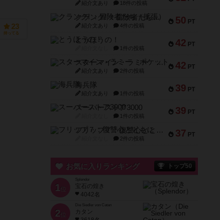
紹介文あり
18件の投稿
クランク! ：冒険者たち（拡張）
50
PT
紹介文あり
4件の投稿
23
持ってる
とうほうの！
42
PT
紹介文なし
1件の投稿
スターマイン・ラミー ポケット
42
PT
紹介文あり
2件の投稿
海兵隊
39
PT
紹介文あり
1件の投稿
スーパーストア3000
39
PT
紹介文なし
1件の投稿
フリップ７：復讐心とともに
37
PT
紹介文なし
2件の投稿
お気に入りランキング
トップ50
Splendor
1
宝石の煌き
位
4042名
Die Siedler von Catan
2
カタン
位