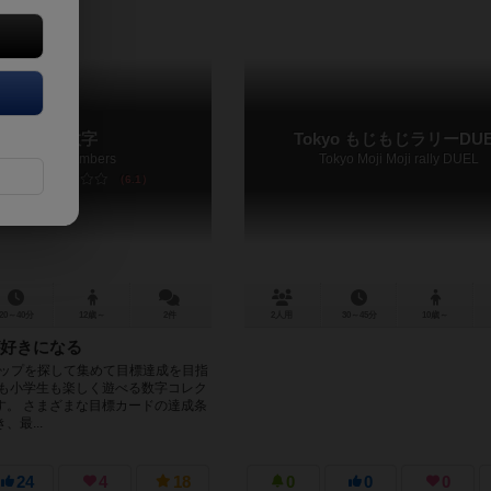
賢者の数字
Tokyo もじもじラリーDU
Wisdom of Numbers
Tokyo Moji Moji rally DUEL
6.1
20～40分
12歳～
2件
2人用
30～45分
10歳～
好きになる
チップを探して集めて目標達成を目指
士も小学生も楽しく遊べる数字コレク
す。 さまざまな目標カードの達成条
最...
24
4
18
0
0
0