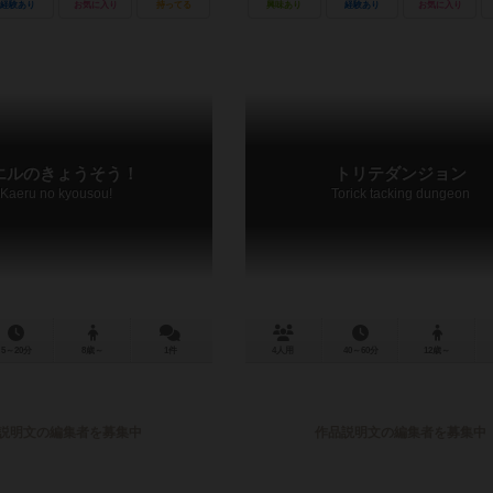
経験あり
お気に入り
持ってる
興味あり
経験あり
お気に入り
エルのきょうそう！
トリテダンジョン
Kaeru no kyousou!
Torick tacking dungeon
5～20分
8歳～
1件
4人用
40～60分
12歳～
説明文の編集者を募集中
作品説明文の編集者を募集中