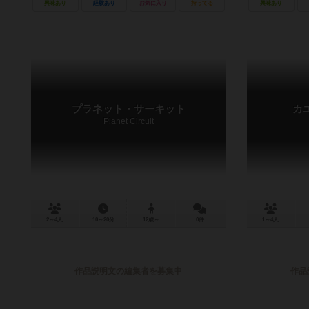
興味あり
経験あり
お気に入り
持ってる
興味あり
プラネット・サーキット
カ
Planet Circuit
2～4人
10～20分
12歳～
0件
1～4人
作品説明文の編集者を募集中
作品