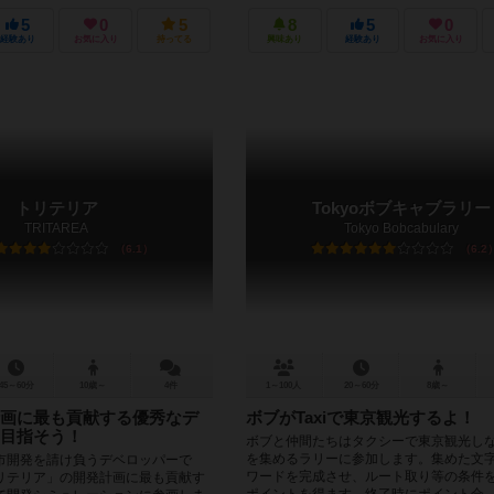
5
0
5
8
5
0
経験あり
お気に入り
持ってる
興味あり
経験あり
お気に入り
トリテリア
Tokyoボブキャブラリー
TRITAREA
Tokyo Bobcabulary
6.1
6.2
45～60分
10歳～
4件
1～100人
20～60分
8歳～
画に最も貢献する優秀なデ
ボブがTaxiで東京観光するよ！
目指そう！
ボブと仲間たちはタクシーで東京観光し
を集めるラリーに参加します。集めた文
市開発を請け負うデベロッパーで
ワードを完成させ、ルート取り等の条件
リテリア」の開発計画に最も貢献す