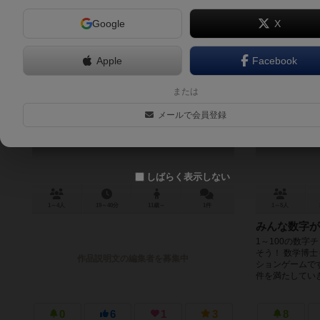
Google
X
Apple
Facebook
アニマリウム
または
Animalium
メールで会員登録
しばらく表示しない
1～4人
19～40分
11歳～
1件
1～5人
みんな数字が
1～100の数字
そう！ 数学博
作品説明文の編集者を募集中
ションゲームで
件を満たしていき、
0
6
1
3
8