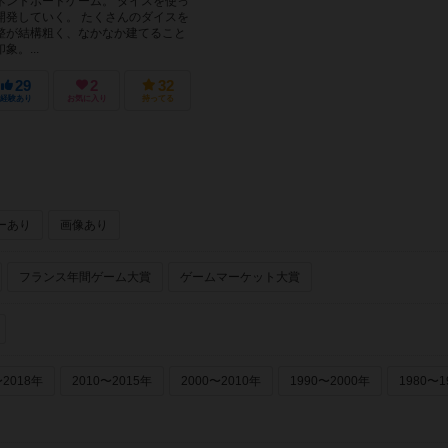
ネントボードゲーム。 ダイスを使っ
開発していく。 たくさんのダイスを
整が結構粗く、なかなか建てること
。...
29
2
32
経験あり
お気に入り
持ってる
ーあり
画像あり
フランス年間ゲーム大賞
ゲームマーケット大賞
〜2018年
2010〜2015年
2000〜2010年
1990〜2000年
1980〜1