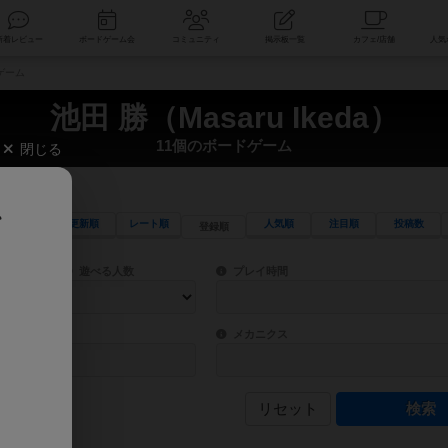
索
新着レビュー
ボードゲーム会
コミュニティ
掲示板一覧
ドゲーム
池田 勝（Masaru Ikeda）
11個のボードゲーム
閉じる
、
更新順
レート順
人気順
注目順
投稿数
登録順
ワード検索ができます。
検索できます。
プレイ対象人数に含まれるボードゲームを指定します。
目安となる所要時間を指定することができ
遊べる人数
プレイ時間
物などモチーフ・ストーリーを指定することができます。直感的にゲームシステムを理解
ゲーム性を構成するコアシステムです。主
バー
メカニクス
リセット