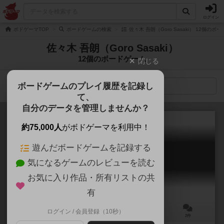
ログイン
ボドゲーマTOP
ボードゲームの検索
佐々木 吾朗（Goro Sasaki） 12個のボ
佐々木 吾朗（Goro Sasaki）
12個のボードゲーム
閉じる
ボードゲームのプレイ履歴を記録し
検索メニュー
て、
自分のデータを管理しませんか？
約75,000人
がボドゲーマを利用中！
遊んだボードゲームを記録する
亜熱帯日本
気になるゲームのレビューを読む
Tropichaos
6.2
お気に入り作品・所有リストの共
有
ログイン / 会員登録（10秒）
2～5人
20分前後
7歳～
2件