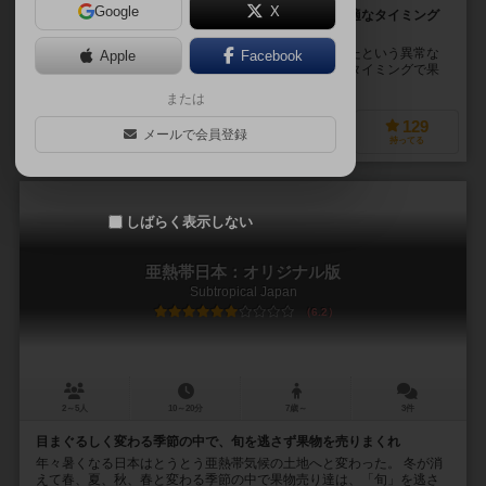
Google
X
季節の移り変わりのタイミングを見きわめながら、最適なタイミング
で果物を売っていくゲーム
長すぎる春、短すぎる夏、冬はもうなくなってしまったという異常な
Apple
Facebook
季節の中で価格が変動するなか果物売りとして適切なタイミングで果
物を売りぬいていくボードゲーム。 季節マーカーが...
または
33
78
10
129
メールで会員登録
興味あり
経験あり
お気に入り
持ってる
しばらく表示しない
亜熱帯日本：オリジナル版
Subtropical Japan
6.2
2～5人
10～20分
7歳～
3件
目まぐるしく変わる季節の中で、旬を逃さず果物を売りまくれ
年々暑くなる日本はとうとう亜熱帯気候の土地へと変わった。 冬が消
えて春、夏、秋、春と変わる季節の中で果物売り達は、「旬」を逃さ