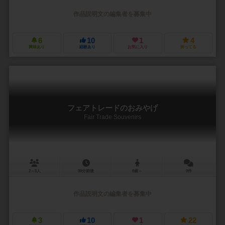
作品説明文の編集者を募集中
6
10
1
4
興味あり
経験あり
お気に入り
持ってる
フェアトレードのおみやげ
Fair Trade Souvenirs
2～5人
30分前後
8歳～
0件
作品説明文の編集者を募集中
3
10
1
22