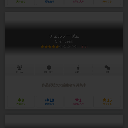
興味あり
経験あり
お気に入り
持ってる
チェルノーゼム
Chernozem
5.9
2～5人
20～30分
7歳～
0件
作品説明文の編集者を募集中
9
18
1
15
興味あり
経験あり
お気に入り
持ってる