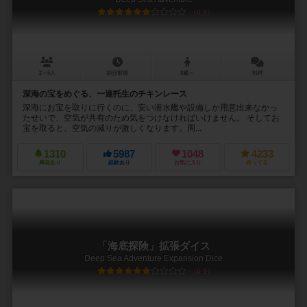
6.2
2～6人
30分前後
8歳～
91件
深海の宝をめぐる、一連托生のチキンレース
深海にお宝を取りに行くのに、安い潜水艦や設備しか用意出来なかっ
たせいで、空気が共有のため気をつけなければいけません。 そしてお
宝を取ると、空気の減りが激しくなります。周...
1310
5987
1048
4233
興味あり
経験あり
お気に入り
持ってる
「海底探険」拡張ダイス
Deep Sea Adventure Expansion Dice
6.1