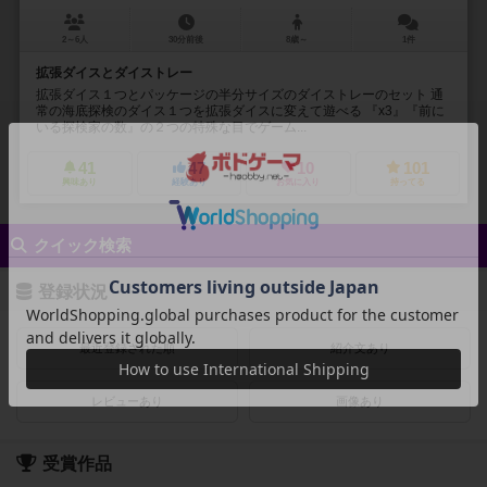
2～6人
30分前後
8歳～
1件
拡張ダイスとダイストレー
拡張ダイス１つとパッケージの半分サイズのダイストレーのセット 通
常の海底探検のダイス１つを拡張ダイスに変えて遊べる 『x3』『前に
いる探検家の数』の２つの特殊な目でゲーム...
41
47
10
101
興味あり
経験あり
お気に入り
持ってる
クイック検索
登録状況
最近登録された順
紹介文あり
レビューあり
画像あり
受賞作品