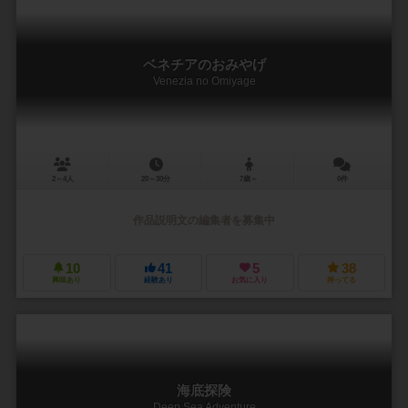
ベネチアのおみやげ
Venezia no Omiyage
2～4人
20～30分
7歳～
0件
作品説明文の編集者を募集中
10
41
5
38
興味あり
経験あり
お気に入り
持ってる
海底探険
Deep Sea Adventure