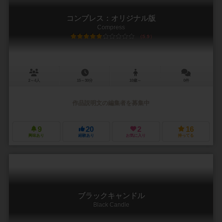
コンプレス：オリジナル版
Compress
5.9
2～4人
15～30分
10歳～
0件
作品説明文の編集者を募集中
9
20
2
16
興味あり
経験あり
お気に入り
持ってる
ブラックキャンドル
Black Candle