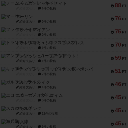
ノームズ・アット・ナイト
88
PT
紹介文なし
1件の投稿
マーリン
76
PT
紹介文あり
6件の投稿
フラットアイアン
75
PT
紹介文なし
2件の投稿
トランスオリエント・エクスプレス
70
PT
紹介文なし
1件の投稿
アンブッシュ！：ムーブアウト！
59
PT
紹介文あり
1件の投稿
キャプテン・フリップ：イスラ・ボンバ
51
PT
紹介文なし
2件の投稿
ガルフストライク
46
PT
紹介文あり
1件の投稿
エコーズ・オブ・タイム
45
PT
紹介文なし
8件の投稿
スカルキング
45
PT
紹介文あり
12件の投稿
海兵隊
45
PT
紹介文あり
1件の投稿