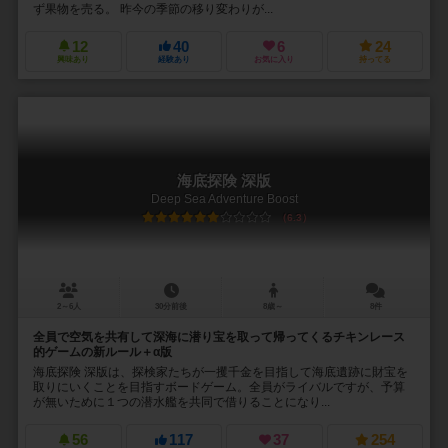
ず果物を売る。 昨今の季節の移り変わりが...
12
40
6
24
興味あり
経験あり
お気に入り
持ってる
海底探険 深版
Deep Sea Adventure Boost
6.3
2～6人
30分前後
8歳～
8件
全員で空気を共有して深海に潜り宝を取って帰ってくるチキンレース
的ゲームの新ルール＋α版
海底探険 深版は、探検家たちが一攫千金を目指して海底遺跡に財宝を
取りにいくことを目指すボードゲーム。全員がライバルですが、予算
が無いために１つの潜水艦を共同で借りることになり...
56
117
37
254