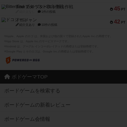
Bitter End ブタペスト救出作戦
45
PT
紹介文なし
1件の投稿
ドコジャン
42
PT
紹介文あり
10件の投稿
※Apple、Apple のロゴ は、米国および他の国々で登録されたApple Inc.の商標です。
※App Store は、Apple Inc.のサービスマークです。
※Android は、グーグル インコーポレイテッドの商標または登録商標です。
※Google Play とそのロゴは、Google Inc.の商標または登録商標です。
ボドゲーマTOP
ボードゲームを検索する
ボードゲームの新着レビュー
ボードゲーム会情報