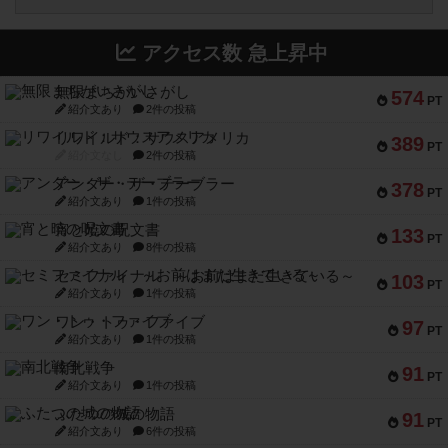
アクセス数 急上昇中
無限まちがいさがし
574
PT
紹介文あり
2件の投稿
リワイルド：サウスアメリカ
389
PT
紹介文なし
2件の投稿
アンダー・ザ・テーブラー
378
PT
紹介文あり
1件の投稿
宵と暁の呪文書
133
PT
紹介文あり
8件の投稿
セミファイナル ～お前はまだ生きている～
103
PT
紹介文あり
1件の投稿
ワン・トゥ・ファイブ
97
PT
紹介文あり
1件の投稿
南北戦争
91
PT
紹介文あり
1件の投稿
ふたつの城の物語
91
PT
紹介文あり
6件の投稿