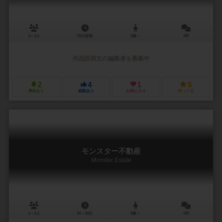
3～4人
15分前後
9歳～
0件
作品説明文の編集者を募集中
2
4
1
5
興味あり
経験あり
お気に入り
持ってる
モンスター不動産
Monster Estate
2～4人
20～30分
9歳～
0件