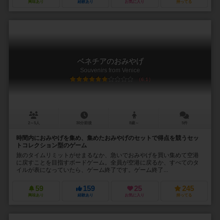
興味あり
経験あり
お気に入り
持ってる
ベネチアのおみやげ
Souvenirs from Venice
6.1
2～5人
30分前後
8歳～
5件
時間内におみやげを集め、集めたおみやげのセットで得点を競うセッ
トコレクション型のゲーム
旅のタイムリミットがせまるなか、急いでおみやげを買い集めて空港
に戻すことを目指すボードゲーム。全員が空港に戻るか、すべてのタ
イルが表になっていたら、ゲーム終了です。ゲーム終了...
59
159
25
245
興味あり
経験あり
お気に入り
持ってる