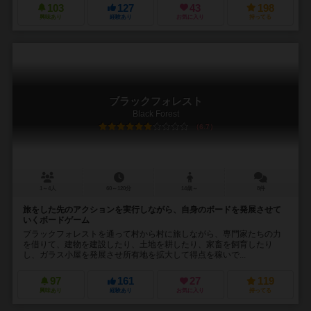
103
127
43
198
興味あり
経験あり
お気に入り
持ってる
ブラックフォレスト
Black Forest
6.7
1～4人
60～120分
14歳～
8件
旅をした先のアクションを実行しながら、自身のボードを発展させて
いくボードゲーム
ブラックフォレストを通って村から村に旅しながら、専門家たちの力
を借りて、建物を建設したり、土地を耕したり、家畜を飼育したり
し、ガラス小屋を発展させ所有地を拡大して得点を稼いで...
97
161
27
119
興味あり
経験あり
お気に入り
持ってる