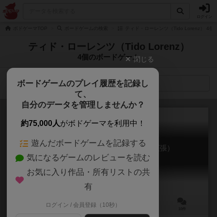
ログイン
ボドゲーマTOP
ボードゲームの検索
ティド・ローレンツ（Tido Lorenz） 4
ティド・ローレンツ（Tido Lorenz）
4個のボードゲーム
閉じる
ボードゲームのプレイ履歴を記録し
検索メニュー
て、
自分のデータを管理しませんか？
約75,000人
がボドゲーマを利用中！
遊んだボードゲームを記録する
ワイナリーの四季：ラインガウ（拡張）
気になるゲームのレビューを読む
Viticulture: Visit from the Rhine Valley
7.1
お気に入り作品・所有リストの共
有
ログイン / 会員登録（10秒）
1～6人
60～90分
12歳～
10件