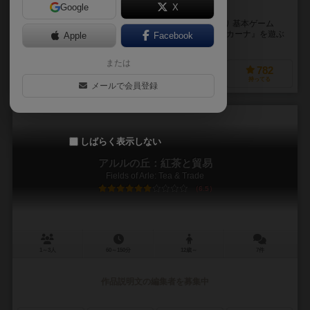
Google
X
ワイナリーに新たな訪問者がやってきました。
この拡張セットは、新しい訪問者のカードセットであり 基本ゲーム
『ワイナリーの四季』や『ワイナリーの四季 拡張 トスカーナ』を遊ぶ
Apple
Facebook
際に使用する、夏季訪問者カードと冬季訪問者カ...
または
285
504
171
782
興味あり
経験あり
お気に入り
持ってる
メールで会員登録
しばらく表示しない
アルルの丘：紅茶と貿易
Fields of Arle: Tea & Trade
6.5
1～3人
60～150分
12歳～
7件
作品説明文の編集者を募集中