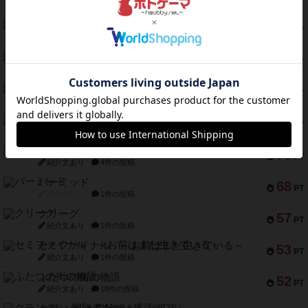
紹介文なし
1件の投稿
フラットアイアン
118
PT
紹介文なし
2件の投稿
エコーズ・オブ・タイム
118
PT
紹介文なし
8件の投稿
南北戦争
79
PT
紹介文あり
1件の投稿
キャプテン・フリップ：イスラ・ボンバ
72
PT
紹介文なし
2件の投稿
メメントオンラインタクティクス
70
PT
紹介文あり
4件の投稿
パーミッド
68
PT
紹介文なし
1件の投稿
クリーグ
57
PT
紹介文あり
1件の投稿
セミファイナル ～お前はまだ生きている～
53
PT
紹介文あり
1件の投稿
ふたつの街の物語
52
PT
紹介文あり
18件の投稿