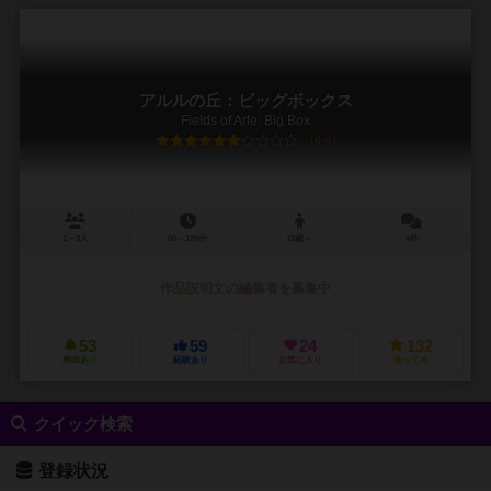
アルルの丘：ビッグボックス
Fields of Arle: Big Box
6.6
1～3人
60～120分
13歳～
4件
作品説明文の編集者を募集中
53
59
24
132
興味あり
経験あり
お気に入り
持ってる
クイック検索
登録状況