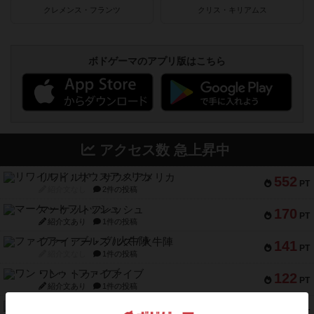
クレメンス・フランツ
クリス・キリアムス
ボドゲーマのアプリ版はこちら
アクセス数 急上昇中
リワイルド：サウスアメリカ
552
PT
紹介文なし
2件の投稿
マーケットフレッシュ
170
PT
紹介文あり
1件の投稿
ファイアー・ブルズ / 火牛陣
141
PT
紹介文なし
1件の投稿
ワン・トゥ・ファイブ
122
PT
紹介文あり
1件の投稿
トランスオリエント・エクスプレス
119
PT