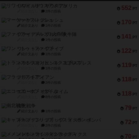
リワイルド：サウスアメリカ
552
PT
紹介文なし
2件の投稿
マーケットフレッシュ
170
PT
紹介文あり
1件の投稿
ファイアー・ブルズ / 火牛陣
141
PT
紹介文なし
1件の投稿
ワン・トゥ・ファイブ
122
PT
紹介文あり
1件の投稿
トランスオリエント・エクスプレス
119
PT
紹介文なし
1件の投稿
フラットアイアン
118
PT
紹介文なし
2件の投稿
エコーズ・オブ・タイム
118
PT
紹介文なし
8件の投稿
南北戦争
79
PT
紹介文あり
1件の投稿
キャプテン・フリップ：イスラ・ボンバ
72
PT
紹介文なし
2件の投稿
メメントオンラインタクティクス
70
PT