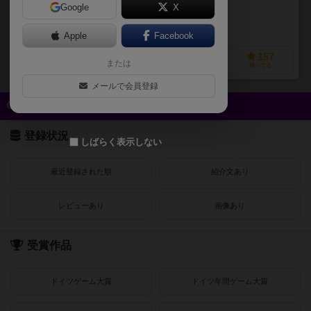
Google
X
作品説明文の編集者を募集中
Apple
Facebook
137
167
57
157
または
興味あり
経験あり
お気に入り
持ってる
メールで会員登録
クイック検索
登録状況
しばらく表示しない
最近登録された順
紹介文あり
レビューあり
画像あり
受賞作品
ドイツゲーム大賞
ドイツ年間ゲーム大賞