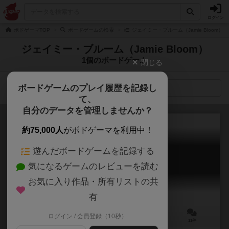
ログイン
ボドゲーマTOP
ボードゲームの検索
ジェイミー・ブルーム（Jamie Bloom）
ジェイミー・ブルーム（Jamie Bloom）
1個のボードゲーム
閉じる
ボードゲームのプレイ履歴を記録し
検索メニュー
て、
自分のデータを管理しませんか？
約75,000人
がボドゲーマを利用中！
遊んだボードゲームを記録する
ライフ・オブ・ジ・アマゾニア
気になるゲームのレビューを読む
Life of the Amazonia
6.9
お気に入り作品・所有リストの共
有
ログイン / 会員登録（10秒）
1～4人
60～150分
14歳～
11件