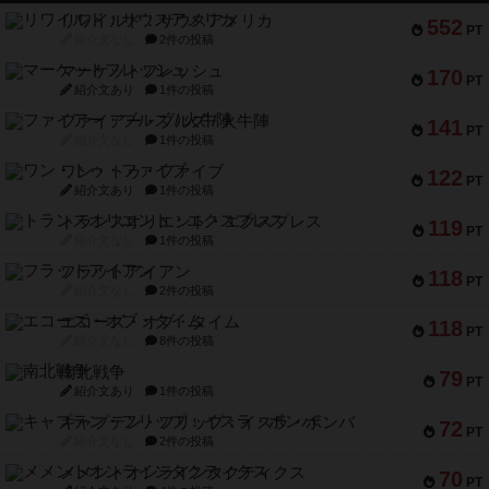
リワイルド：サウスアメリカ
552
PT
紹介文なし
2件の投稿
マーケットフレッシュ
170
PT
紹介文あり
1件の投稿
ファイアー・ブルズ / 火牛陣
141
PT
紹介文なし
1件の投稿
ワン・トゥ・ファイブ
122
PT
紹介文あり
1件の投稿
トランスオリエント・エクスプレス
119
PT
紹介文なし
1件の投稿
フラットアイアン
118
PT
紹介文なし
2件の投稿
エコーズ・オブ・タイム
118
PT
紹介文なし
8件の投稿
南北戦争
79
PT
紹介文あり
1件の投稿
キャプテン・フリップ：イスラ・ボンバ
72
PT
紹介文なし
2件の投稿
メメントオンラインタクティクス
70
PT