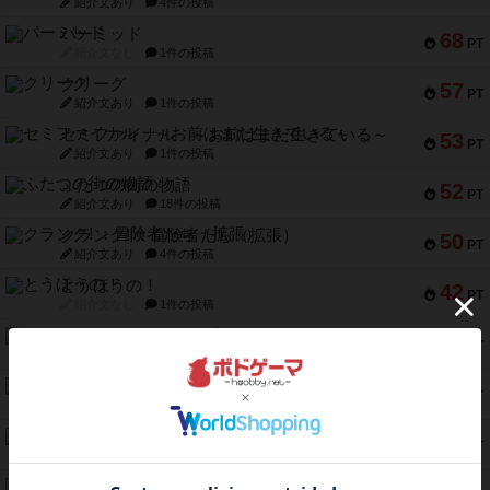
紹介文あり
4件の投稿
パーミッド
68
PT
紹介文なし
1件の投稿
クリーグ
57
PT
紹介文あり
1件の投稿
セミファイナル ～お前はまだ生きている～
53
PT
紹介文あり
1件の投稿
ふたつの街の物語
52
PT
紹介文あり
18件の投稿
クランク! ：冒険者たち（拡張）
50
PT
紹介文あり
4件の投稿
とうほうの！
42
PT
紹介文なし
1件の投稿
スターマイン・ラミー ポケット
42
PT
紹介文あり
2件の投稿
海兵隊
39
PT
紹介文あり
1件の投稿
スーパーストア3000
39
PT
紹介文なし
1件の投稿
フリップ７：復讐心とともに