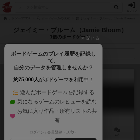
ログイン
ボドゲーマTOP
ボードゲームの検索
ジェイミー・ブルーム（Jamie Bloom）
ジェイミー・ブルーム（Jamie Bloom）
1個のボードゲーム
閉じる
ボードゲームのプレイ履歴を記録し
検索メニュー
て、
自分のデータを管理しませんか？
約75,000人
がボドゲーマを利用中！
遊んだボードゲームを記録する
ライフ・オブ・ジ・アマゾニア
気になるゲームのレビューを読む
Life of the Amazonia
6.9
お気に入り作品・所有リストの共
有
ログイン / 会員登録（10秒）
1～4人
60～150分
14歳～
11件