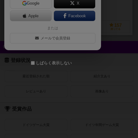
Google
X
作品説明文の編集者を募集中
Apple
Facebook
137
167
57
157
または
興味あり
経験あり
お気に入り
持ってる
メールで会員登録
クイック検索
登録状況
しばらく表示しない
最近登録された順
紹介文あり
レビューあり
画像あり
受賞作品
ドイツゲーム大賞
ドイツ年間ゲーム大賞