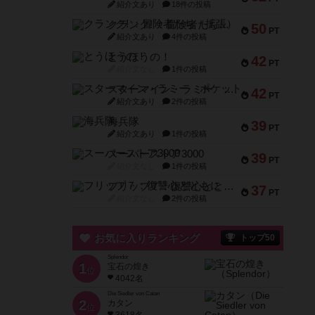
紹介文あり
18件の投稿
クランク! ：冒険者たち（拡張）
50
PT
紹介文あり
4件の投稿
とうほうの！
42
PT
紹介文なし
1件の投稿
スターマイン・ラミー ポケット
42
PT
紹介文あり
2件の投稿
海兵隊
39
PT
紹介文あり
1件の投稿
スーパーストア3000
39
PT
紹介文なし
1件の投稿
フリップ７：復讐心とともに
37
PT
紹介文なし
2件の投稿
お気に入りランキング
トップ50
Splendor
1
宝石の煌き
位
4042名
Die Siedler von Catan
2
カタン
位