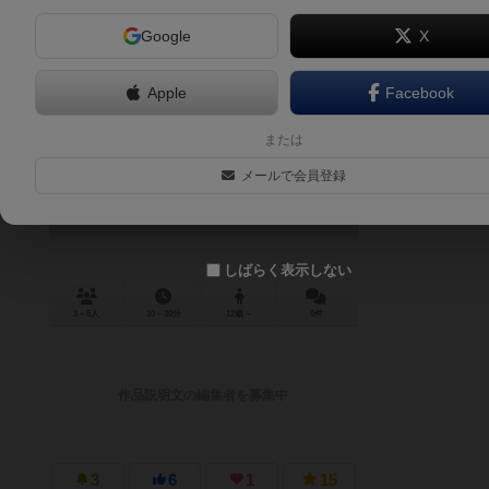
Google
X
Apple
Facebook
マドリテ
または
Modorite
メールで会員登録
しばらく表示しない
3～5人
10～30分
12歳～
0件
作品説明文の編集者を募集中
3
6
1
15