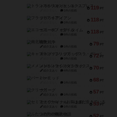
トランスオリエント・エクスプレス
119
PT
紹介文なし
1件の投稿
フラットアイアン
118
PT
紹介文なし
2件の投稿
エコーズ・オブ・タイム
118
PT
紹介文なし
8件の投稿
南北戦争
79
PT
紹介文あり
1件の投稿
キャプテン・フリップ：イスラ・ボンバ
72
PT
紹介文なし
2件の投稿
メメントオンラインタクティクス
70
PT
紹介文あり
4件の投稿
パーミッド
68
PT
紹介文なし
1件の投稿
クリーグ
57
PT
紹介文あり
1件の投稿
セミファイナル ～お前はまだ生きている～
53
PT
紹介文あり
1件の投稿
ふたつの街の物語
52
PT