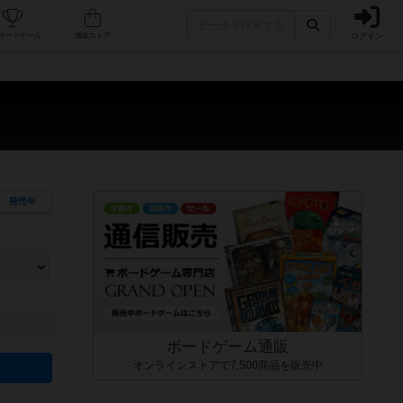
ログイン
カフェ/店舗
人気ボードゲーム
通販ストア
発売年
ます。マニュアルを読む時間や参加者へのルール説明時間は含まれていないため、初めて遊
できるよう、中世ファンタジー・クッキング・海賊同士の対決など、ゲームコンセプトを絞
にボードゲームに慣れている方向けの絞込機能です。例えば「ダイスロール」はランダム値
ボードゲーム通販
オンラインストアで7,500商品を販売中