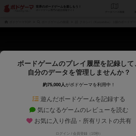
世界のボードゲームを楽しもう！
ボードゲーム専門の総合情報サイト
データベース
検
ボドゲーマTOP
ボードゲームの検索
クロシバ（Kuroshiba） 1個のボードゲ
ボードゲームのプレイ履歴を記録して
さくさく表示
じっくり表示
自分のデータを管理しませんか？
商品名、商品説明文、デザイナー名、テーマ名、メカニクス名を対象にフリー
ゲームデザイナー名を指定して
フリーワード
ゲームデザイナー
約75,000人
がボドゲーマを利用中！
遊んだボードゲームを記録する
対象年齢を指定します。
世界観や登場人
対象年齢
テーマ/フレー
気になるゲームのレビューを読む
お気に入り作品・所有リストの共有
ログイン / 会員登録（10秒）