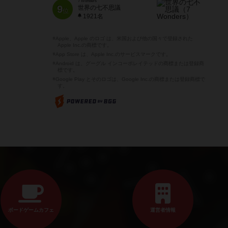
7 Wonders
9
世界の七不思議
位
1921名
※Apple、Apple のロゴ は、米国および他の国々で登録された
Apple Inc.の商標です。
※App Store は、Apple Inc.のサービスマークです。
※Android は、グーグル インコーポレイテッドの商標または登録商
標です。
※Google Play とそのロゴは、Google Inc.の商標または登録商標で
す。
ボードゲームカフェ
運営者情報