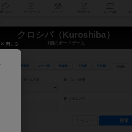
索
新着レビュー
ボードゲーム会
コミュニティ
掲示板一覧
ーム
クロシバ（Kuroshiba）
1個のボードゲーム
閉じる
、
更新順
レート順
登録順
人気順
注目順
投稿数
ワード検索ができます。
検索できます。
プレイ対象人数に含まれるボードゲームを指定します。
目安となる所要時間を指定することができ
遊べる人数
プレイ時間
物などモチーフ・ストーリーを指定することができます。直感的にゲームシステムを理解
ゲーム性を構成するコアシステムです。主
バー
メカニクス
リセット