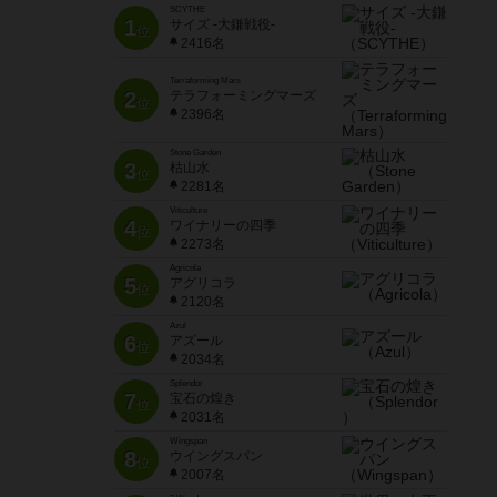
SCYTHE
1
サイズ -大鎌戦役-
位
2416名
Terraforming Mars
2
テラフォーミングマーズ
位
2396名
Stone Garden
3
枯山水
位
2281名
Viticulture
4
ワイナリーの四季
位
2273名
Agricola
5
アグリコラ
位
2120名
Azul
6
アズール
位
2034名
Splendor
7
宝石の煌き
位
2031名
Wingspan
8
ウイングスパン
位
2007名