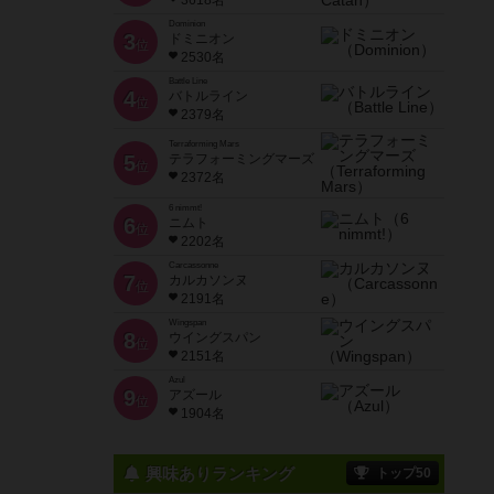
3618名
Dominion
3
ドミニオン
位
2530名
Battle Line
4
バトルライン
位
2379名
Terraforming Mars
5
テラフォーミングマーズ
位
2372名
6 nimmt!
6
ニムト
位
2202名
Carcassonne
7
カルカソンヌ
位
2191名
Wingspan
8
ウイングスパン
位
2151名
Azul
9
アズール
位
1904名
興味ありランキング
トップ50