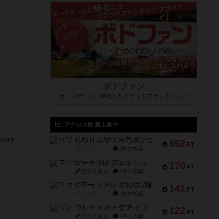
ボドファン
ボードゲームに特化したクラウドファンディング
アクセス数 急上昇中
リワイルド：サウスアメリカ
990年
552
PT
紹介文なし
2件の投稿
マーケットフレッシュ
170
PT
紹介文あり
1件の投稿
ファイアー・ブルズ / 火牛陣
141
PT
紹介文なし
1件の投稿
ワン・トゥ・ファイブ
122
PT
紹介文あり
1件の投稿