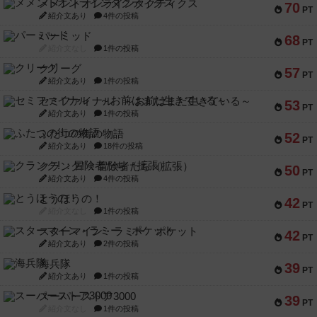
メメントオンラインタクティクス
70
PT
紹介文あり
4件の投稿
パーミッド
68
PT
紹介文なし
1件の投稿
クリーグ
57
PT
紹介文あり
1件の投稿
セミファイナル ～お前はまだ生きている～
53
PT
紹介文あり
1件の投稿
ふたつの街の物語
52
PT
紹介文あり
18件の投稿
クランク! ：冒険者たち（拡張）
50
PT
紹介文あり
4件の投稿
とうほうの！
42
PT
紹介文なし
1件の投稿
スターマイン・ラミー ポケット
42
PT
紹介文あり
2件の投稿
海兵隊
39
PT
紹介文あり
1件の投稿
スーパーストア3000
39
PT
紹介文なし
1件の投稿