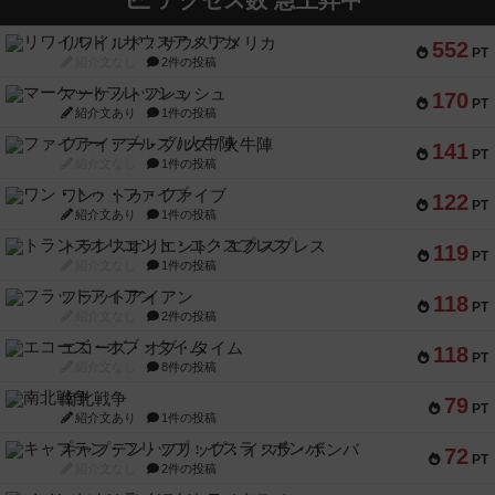
アクセス数 急上昇中
リワイルド：サウスアメリカ
552
PT
紹介文なし
2件の投稿
マーケットフレッシュ
170
PT
紹介文あり
1件の投稿
ファイアー・ブルズ / 火牛陣
141
PT
紹介文なし
1件の投稿
ワン・トゥ・ファイブ
122
PT
紹介文あり
1件の投稿
トランスオリエント・エクスプレス
119
PT
紹介文なし
1件の投稿
フラットアイアン
118
PT
紹介文なし
2件の投稿
エコーズ・オブ・タイム
118
PT
紹介文なし
8件の投稿
南北戦争
79
PT
紹介文あり
1件の投稿
キャプテン・フリップ：イスラ・ボンバ
72
PT
紹介文なし
2件の投稿