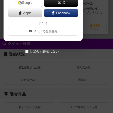
Google
X
お題に対してペアのイメージを合わせていくパーティーゲーム
特定のトピックから連想するイメージカードを決められた枚数だけ、
パートナーと出来るだけ同じカードを選び出すボードゲーム。いずれ
Apple
Facebook
かのペアがゴールにたどり着いたら、ゲーム終了です。...
または
33
245
41
135
興味あり
経験あり
お気に入り
持ってる
メールで会員登録
クイック検索
しばらく表示しない
登録状況
最近登録された順
紹介文あり
レビューあり
画像あり
受賞作品
ドイツゲーム大賞
ドイツ年間ゲーム大賞