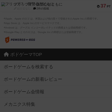
フリップ７：復讐心とともに
37
PT
紹介文なし
2件の投稿
※Apple、Apple のロゴ は、米国および他の国々で登録されたApple Inc.の商標です。
※App Store は、Apple Inc.のサービスマークです。
※Android は、グーグル インコーポレイテッドの商標または登録商標です。
※Google Play とそのロゴは、Google Inc.の商標または登録商標です。
ボドゲーマTOP
ボードゲームを検索する
ボードゲームの新着レビュー
ボードゲーム会情報
メカニクス特集