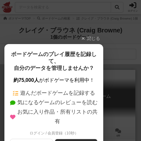
ログイン
ボドゲーマTOP
ボードゲームの検索
クレイグ・ブラウネ (Craig Browne) 
クレイグ・ブラウネ (Craig Browne)
1個のボードゲーム
閉じる
ボードゲームのプレイ履歴を記録し
検索メニュー
て、
自分のデータを管理しませんか？
約75,000人
がボドゲーマを利用中！
遊んだボードゲームを記録する
どきどきワクワク相性チェックゲーム
気になるゲームのレビューを読む
Compatibility
6.3
お気に入り作品・所有リストの共
有
ログイン / 会員登録（10秒）
4～6人
30～40分
12歳～
6件