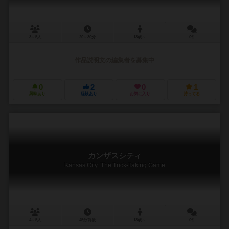
3～5人
20～30分
13歳～
0件
作品説明文の編集者を募集中
0
2
0
1
興味あり
経験あり
お気に入り
持ってる
カンザスシティ
Kansas City: The Trick-Taking Game
4～5人
45分前後
13歳～
0件