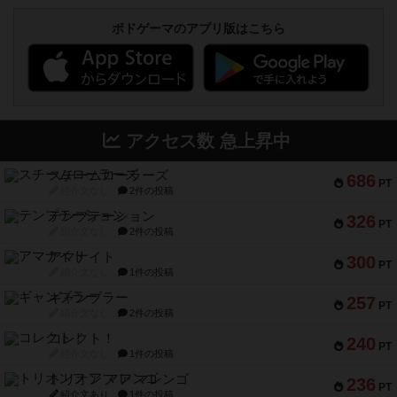
ボドゲーマのアプリ版はこちら
アクセス数 急上昇中
スチームローラーズ
686
PT
紹介文なし
2件の投稿
テンプテーション
326
PT
紹介文なし
2件の投稿
アマナイト
300
PT
紹介文なし
1件の投稿
ギャンブラー
257
PT
紹介文なし
2件の投稿
コレクト！
240
PT
紹介文なし
1件の投稿
トリオンフ ア マレンゴ
236
PT
紹介文あり
1件の投稿