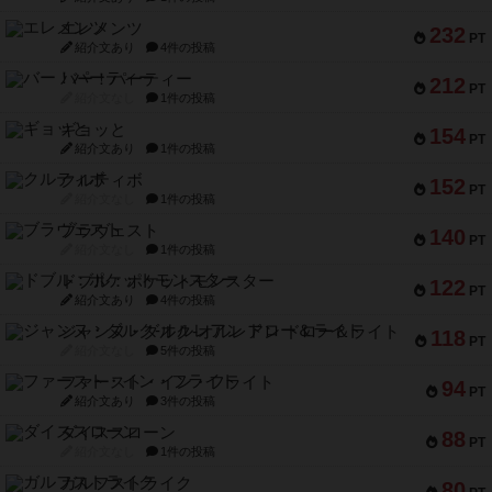
エレメンツ
232
PT
紹介文あり
4件の投稿
バー！パーティー
212
PT
紹介文なし
1件の投稿
ギョッと
154
PT
紹介文あり
1件の投稿
クルティボ
152
PT
紹介文なし
1件の投稿
ブラヴェスト
140
PT
紹介文なし
1件の投稿
ドブル：ポケットモンスター
122
PT
紹介文あり
4件の投稿
ジャンヌ・ダルク-オルレアン ドロー＆ライト
118
PT
紹介文なし
5件の投稿
ファースト・イン・フライト
94
PT
紹介文あり
3件の投稿
ダイススローン
88
PT
紹介文なし
1件の投稿
ガルフストライク
80