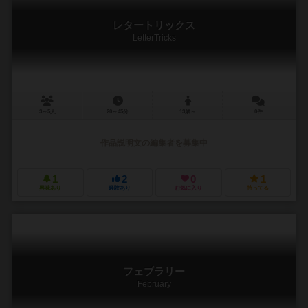
レタートリックス
LetterTricks
3～5人
20～45分
13歳～
0件
作品説明文の編集者を募集中
1
2
0
1
興味あり
経験あり
お気に入り
持ってる
フェブラリー
February