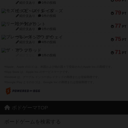
PT
紹介文あり
1件の投稿
モズビ－ズ・レイダ－ズ
79
PT
紹介文あり
1件の投稿
リー対グラント
77
PT
紹介文あり
1件の投稿
ブレーキング・アウェイ
75
PT
紹介文あり
4件の投稿
ザ・フラッド
71
PT
紹介文なし
1件の投稿
※Apple、Apple のロゴ は、米国および他の国々で登録されたApple Inc.の商標です。
※App Store は、Apple Inc.のサービスマークです。
※Android は、グーグル インコーポレイテッドの商標または登録商標です。
※Google Play とそのロゴは、Google Inc.の商標または登録商標です。
ボドゲーマTOP
ボードゲームを検索する