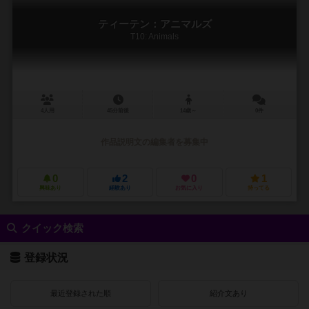
ティーテン：アニマルズ
T10: Animals
4人用
45分前後
14歳～
0件
作品説明文の編集者を募集中
0
2
0
1
興味あり
経験あり
お気に入り
持ってる
クイック検索
登録状況
最近登録された順
紹介文あり