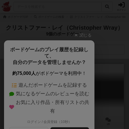
ログイン
ボドゲーマTOP
ボードゲームの検索
クリストファー・レイ（Christopher Wr
クリストファー・レイ（Christopher Wray）
9個のボードゲーム
閉じる
ボードゲームのプレイ履歴を記録し
検索メニュー
て、
自分のデータを管理しませんか？
約75,000人
がボドゲーマを利用中！
遊んだボードゲームを記録する
トリッキー・サウンド
気になるゲームのレビューを読む
Xylotar / Tricky Sounds
6.1
お気に入り作品・所有リストの共
有
ログイン / 会員登録（10秒）
2～5人
30分前後
14歳～
1件