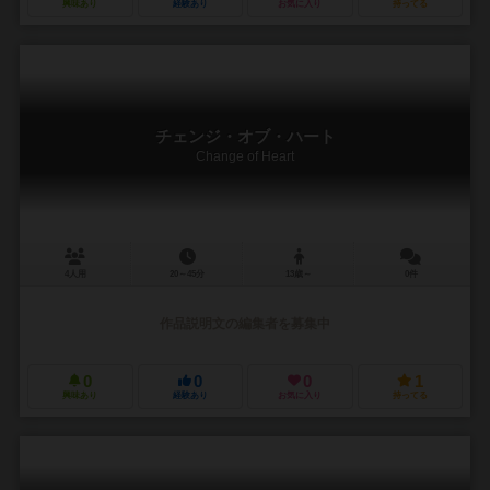
興味あり
経験あり
お気に入り
持ってる
チェンジ・オブ・ハート
Change of Heart
4人用
20～45分
13歳～
0件
作品説明文の編集者を募集中
0
0
0
1
興味あり
経験あり
お気に入り
持ってる