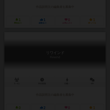
作品説明文の編集者を募集中
1
1
0
1
興味あり
経験あり
お気に入り
持ってる
リワインド
Rewind
3～4人
30分前後
13歳～
0件
作品説明文の編集者を募集中
0
2
0
1