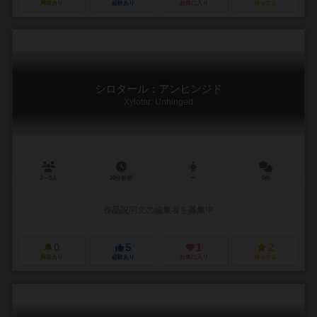
興味あり
経験あり
お気に入り
持ってる
シロタール：アンヒンジド
Xylotar: Unhinged
2～5人
30分前後
ー
0件
作品説明文の編集者を募集中
0
5
1
2
興味あり
経験あり
お気に入り
持ってる