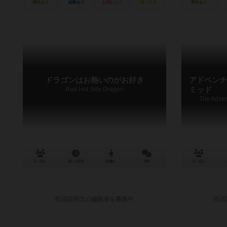
興味あり
経験あり
お気に入り
持ってる
興味あり
ドラゴンはお熱いのがお好き
アドベンチ
Red Hot Silly Dragon
ミッド
The Adven
2～5人
30～40分
10歳～
0件
2～6人
作品説明文の編集者を募集中
作品