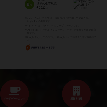
7 Wonders
9
世界の七不思議
位
1921名
※Apple、Apple のロゴ は、米国および他の国々で登録された
Apple Inc.の商標です。
※App Store は、Apple Inc.のサービスマークです。
※Android は、グーグル インコーポレイテッドの商標または登録商
標です。
※Google Play とそのロゴは、Google Inc.の商標または登録商標で
す。
ボードゲームカフェ
運営者情報