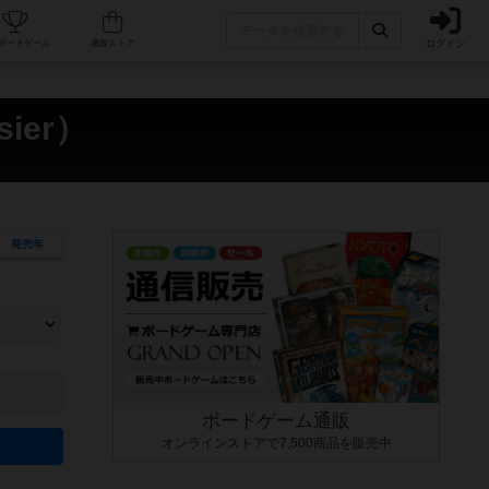
ログイン
カフェ/店舗
人気ボードゲーム
通販ストア
ier）
発売年
ます。マニュアルを読む時間や参加者へのルール説明時間は含まれていないため、初めて遊
できるよう、中世ファンタジー・クッキング・海賊同士の対決など、ゲームコンセプトを絞
にボードゲームに慣れている方向けの絞込機能です。例えば「ダイスロール」はランダム値
ボードゲーム通販
オンラインストアで7,500商品を販売中