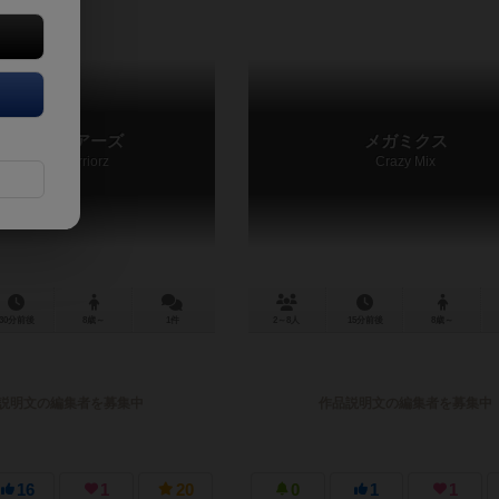
究極ウォリアーズ
メガミクス
Ultimate Warriorz
Crazy Mix
30分前後
8歳～
1件
2～8人
15分前後
8歳～
説明文の編集者を募集中
作品説明文の編集者を募集中
16
1
20
0
1
1