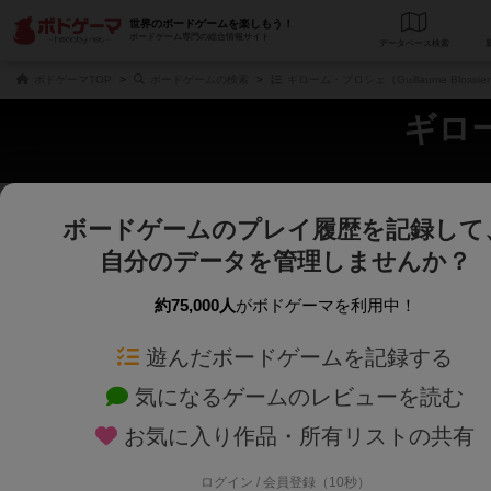
世界のボードゲームを楽しもう！
ボードゲーム専門の総合情報サイト
データベース
検
ボドゲーマTOP
ボードゲームの検索
ギローム・ブロシェ（Guillaume Bloss
ギロー
ボードゲームのプレイ履歴を記録して
さくさく表示
じっくり表示
自分のデータを管理しませんか？
商品名、商品説明文、デザイナー名、テーマ名、メカニクス名を対象にフリー
ゲームデザイナー名を指定して
フリーワード
ゲームデザイナー
約75,000人
がボドゲーマを利用中！
遊んだボードゲームを記録する
対象年齢を指定します。
世界観や登場人
対象年齢
テーマ/フレー
気になるゲームのレビューを読む
お気に入り作品・所有リストの共有
ログイン / 会員登録（10秒）