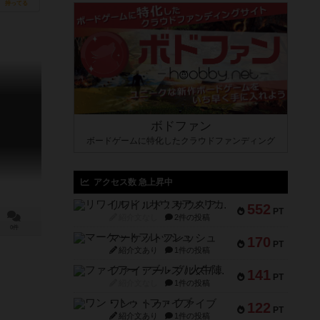
持ってる
ボドファン
ボードゲームに特化したクラウドファンディング
アクセス数 急上昇中
リワイルド：サウスアメリカ
552
PT
紹介文なし
2件の投稿
0件
マーケットフレッシュ
170
PT
紹介文あり
1件の投稿
ファイアー・ブルズ / 火牛陣
141
PT
紹介文なし
1件の投稿
ワン・トゥ・ファイブ
122
PT
紹介文あり
1件の投稿