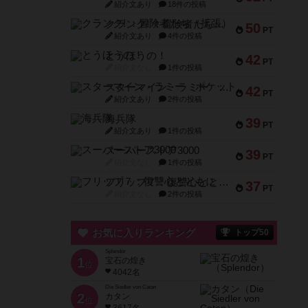
紹介文あり
18件の投稿
クランク! ：冒険者たち（拡張）
50
PT
紹介文あり
4件の投稿
とうほうの！
42
PT
紹介文なし
1件の投稿
スターマイン・ラミー ポケット
42
PT
紹介文あり
2件の投稿
海兵隊
39
PT
紹介文あり
1件の投稿
スーパーストア3000
39
PT
紹介文なし
1件の投稿
フリップ７：復讐心とともに
37
PT
紹介文なし
2件の投稿
お気に入りランキング
トップ50
Splendor
1
宝石の煌き
位
4042名
Die Siedler von Catan
2
カタン
位