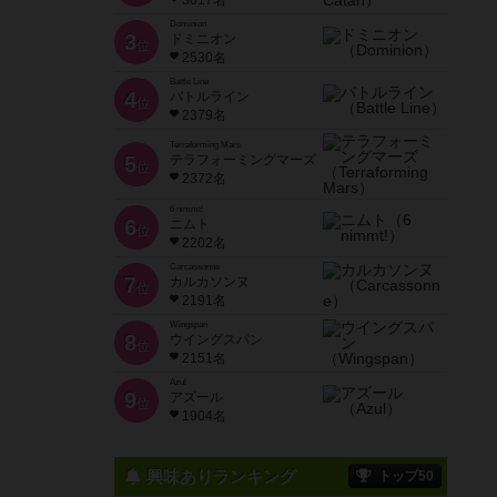
3617名
Dominion
3
ドミニオン
位
2530名
Battle Line
4
バトルライン
位
2379名
Terraforming Mars
5
テラフォーミングマーズ
位
2372名
6 nimmt!
6
ニムト
位
2202名
Carcassonne
7
カルカソンヌ
位
2191名
Wingspan
8
ウイングスパン
位
2151名
Azul
9
アズール
位
1904名
興味ありランキング
トップ50