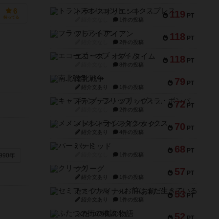
トランスオリエント・エクスプレス
6
119
PT
持ってる
紹介文なし
1件の投稿
フラットアイアン
118
PT
紹介文なし
2件の投稿
エコーズ・オブ・タイム
118
PT
紹介文なし
8件の投稿
南北戦争
79
PT
紹介文あり
1件の投稿
キャプテン・フリップ：イスラ・ボンバ
72
PT
紹介文なし
2件の投稿
メメントオンラインタクティクス
70
PT
紹介文あり
4件の投稿
パーミッド
68
PT
紹介文なし
1件の投稿
990年
クリーグ
57
PT
紹介文あり
1件の投稿
セミファイナル ～お前はまだ生きている～
53
PT
紹介文あり
1件の投稿
ふたつの街の物語
52
PT