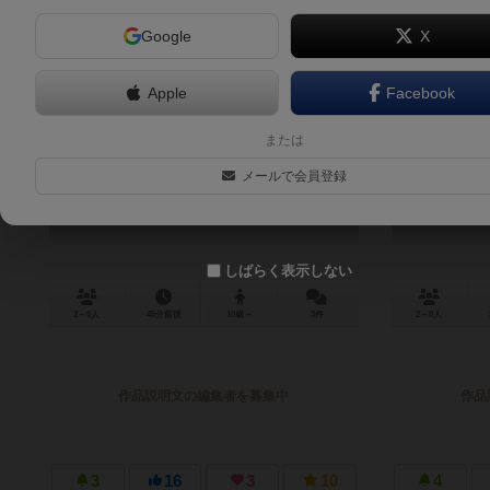
Google
X
Apple
Facebook
アドベンチャラーズ：チックの神殿
または
The Adventurers: The Temple of Chac
メールで会員登録
しばらく表示しない
2～6人
45分前後
10歳～
3件
2～8人
作品説明文の編集者を募集中
作品
3
16
3
10
4