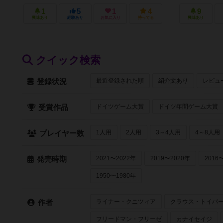
1
5
1
4
9
興味あり
経験あり
お気に入り
持ってる
興味あり
クイック検索
最近登録された順
紹介文あり
レビュ
登録状況
ドイツゲーム大賞
ドイツ年間ゲーム大賞
受賞作品
1人用
2人用
3～4人用
4～8人用
プレイヤー数
2021〜2022年
2019〜2020年
2016
発売時期
1950〜1980年
ライナー・クニツィア
クラウス・トイバ
作者
フリードマン・フリーゼ
カナイセイジ