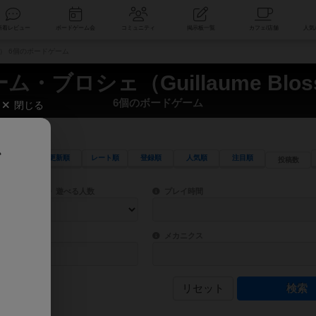
索
新着レビュー
ボードゲーム会
コミュニティ
掲示板一覧
ier） 6個のボードゲーム
ム・ブロシェ（Guillaume Bloss
6個のボードゲーム
閉じる
、
更新順
レート順
登録順
人気順
注目順
投稿数
ワード検索ができます。
検索できます。
プレイ対象人数に含まれるボードゲームを指定します。
目安となる所要時間を指定することができ
遊べる人数
プレイ時間
物などモチーフ・ストーリーを指定することができます。直感的にゲームシステムを理解
ゲーム性を構成するコアシステムです。主
バー
メカニクス
リセット