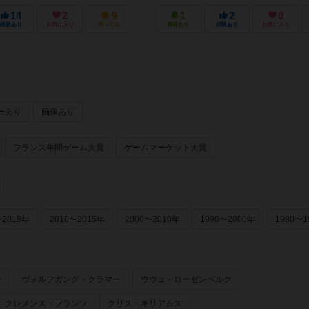
14
2
9
1
2
0
経験あり
お気に入り
持ってる
興味あり
経験あり
お気に入り
ーあり
画像あり
フランス年間ゲーム大賞
ゲームマーケット大賞
〜2018年
2010〜2015年
2000〜2010年
1990〜2000年
1980〜1
ー
ヴォルフガング・クラマー
ウヴェ・ローゼンベルク
クレメンス・フランツ
クリス・キリアムス