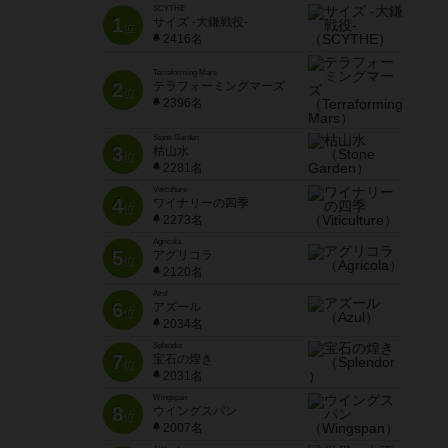
SCYTHE
1
サイズ -大鎌戦役-
位
2416名
Terraforming Mars
2
テラフォーミングマーズ
位
2396名
Stone Garden
3
枯山水
位
2281名
Viticulture
4
ワイナリーの四季
位
2273名
Agricola
5
アグリコラ
位
2120名
Azul
6
アズール
位
2034名
Splendor
7
宝石の煌き
位
2031名
Wingspan
8
ウイングスパン
位
2007名