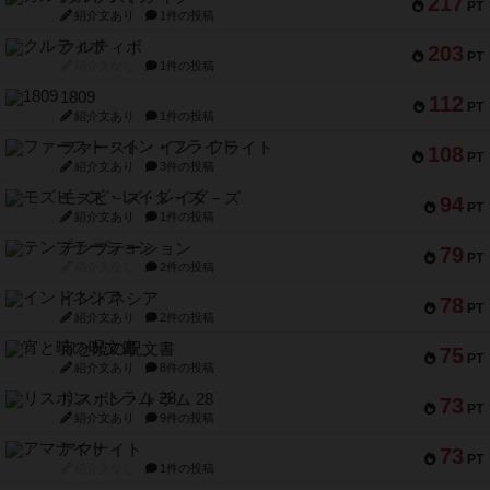
217
PT
紹介文あり
1件の投稿
クルティボ
203
PT
紹介文なし
1件の投稿
1809
112
PT
紹介文あり
1件の投稿
ファースト・イン・フライト
108
PT
紹介文あり
3件の投稿
モズビ－ズ・レイダ－ズ
94
PT
紹介文あり
1件の投稿
テンプテーション
79
PT
紹介文なし
2件の投稿
インドネシア
78
PT
紹介文あり
2件の投稿
宵と暁の呪文書
75
PT
紹介文あり
8件の投稿
リスボン・トラム 28
73
PT
紹介文あり
9件の投稿
アマナイト
73
PT
紹介文なし
1件の投稿