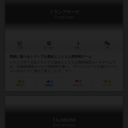
トランプサーガ
Trump Saga
2人用
10～12分
12歳～
0件
気軽に遊べるトランプを題材とした２人用対戦ゲーム
トランプサーガはトランプを題材とした２人用対戦型カードゲームで
す。 比較的簡単ルールで短時間で遊べ、 アペンドカードや他のバージ
ョンのカードと混ぜて遊ぶことで、 デッ...
2
1
0
5
興味あり
経験あり
お気に入り
持ってる
7人のBOSS
Boss of Seven