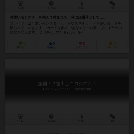
2人用
10～15分
10歳～
0件
可愛いモンスターを積んで積まれて、時には蹴落として…。
プレイヤーは可愛いモンスターカードやスキルカードを使いカードを
積み上げていきます。 カードを配置できなくなった時、プレイヤーの
敗北となります。 これを3ラウンド行い、多く...
1
2
0
4
興味あり
経験あり
お気に入り
持ってる
激闘！？後出しコロシアム！
Gekito!? Atodashi Colosseum
3～4人
10～20分
12歳～
1件