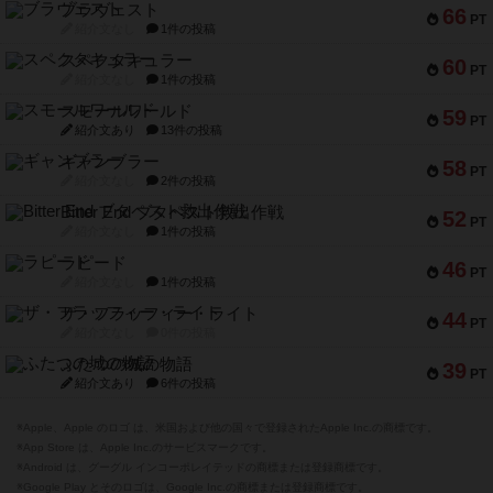
ブラヴェスト
66
PT
紹介文なし
1件の投稿
スペクタキュラー
60
PT
紹介文なし
1件の投稿
スモールワールド
59
PT
紹介文あり
13件の投稿
ギャンブラー
58
PT
紹介文なし
2件の投稿
Bitter End ブタペスト救出作戦
52
PT
紹介文なし
1件の投稿
ラピード
46
PT
紹介文なし
1件の投稿
ザ・フラッフィー・ライト
44
PT
紹介文なし
0件の投稿
ふたつの城の物語
39
PT
紹介文あり
6件の投稿
※Apple、Apple のロゴ は、米国および他の国々で登録されたApple Inc.の商標です。
※App Store は、Apple Inc.のサービスマークです。
※Android は、グーグル インコーポレイテッドの商標または登録商標です。
※Google Play とそのロゴは、Google Inc.の商標または登録商標です。