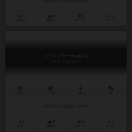
作品説明文の編集者を募集中
0
4
0
8
興味あり
経験あり
お気に入り
持ってる
トランプサーガ ver2.0
Trump Saga ver2.0
2人用
10～20分
12歳～
0件
作品説明文の編集者を募集中
1
2
0
4
興味あり
経験あり
お気に入り
持ってる