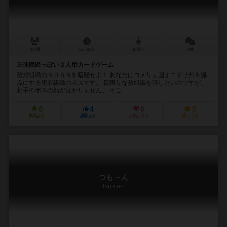
2人用
15～25分
10歳～
0件
正体隠匿っぽい２人用カードゲーム
敵対組織のＢＯＳＳを暗殺せよ！ あなたはコメリカ国オニギリ州を拠
点にする犯罪組織のボスです。 目障りな敵組織を潰したいのですが、
相手のボスの顔が分かりません。 そこ...
6
4
0
5
興味あり
経験あり
お気に入り
持ってる
つも～ん
Tsumo-n