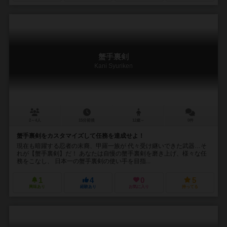
蟹手裏剣
Kani Syuriken
2～4人
15分前後
12歳～
0件
蟹手裏剣をカスタマイズして任務を達成せよ！
現在も暗躍する忍者の末裔、甲羅一族が 代々受け継いできた武器…そ
れが【蟹手裏剣】だ！ あなたは自慢の蟹手裏剣を磨き上げ、様々な任
務をこなし、 日本一の蟹手裏剣の使い手を目指...
1
4
0
5
興味あり
経験あり
お気に入り
持ってる