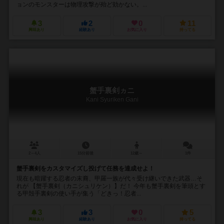
ョンのモンスターは物理攻撃が殆ど効かない。...
3
2
0
11
興味あり
経験あり
お気に入り
持ってる
蟹手裏剣ヵニ
Kani Syuriken Gani
2～4人
15分前後
12歳～
1件
蟹手裏剣をカスタマイズし投げて任務を達成せよ！
現在も暗躍する忍者の末裔、甲羅一族が代々受け継いできた武器…そ
れが 【蟹手裏剣（カニシュリケン）】だ！ 今年も蟹手裏剣を筆頭とす
る甲殻手裏剣の使い手が集う「どきっ！忍者...
3
3
0
5
興味あり
経験あり
お気に入り
持ってる