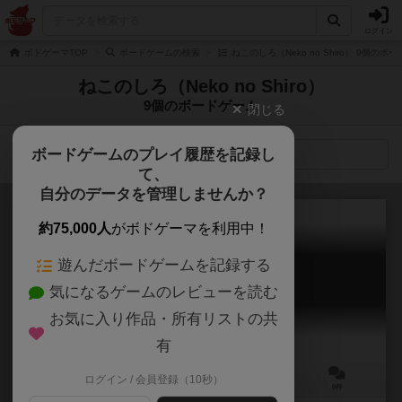
ログイン
ボドゲーマTOP
ボードゲームの検索
ねこのしろ（Neko no Shiro） 9個のボ
ねこのしろ（Neko no Shiro）
9個のボードゲーム
閉じる
ボードゲームのプレイ履歴を記録し
検索メニュー
て、
自分のデータを管理しませんか？
約75,000人
がボドゲーマを利用中！
遊んだボードゲームを記録する
マジカルサークルズ
気になるゲームのレビューを読む
Magical Circles
お気に入り作品・所有リストの共
有
ログイン / 会員登録（10秒）
2～3人
20～40分
12歳～
0件