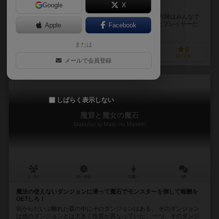
Google
X
みんなで魔方陣を作ってモンスターを撃退しよう！
みんなで魔方陣を作ってモンスターを撃退しよう！ 魔方陣はみんなで
作りますが、報酬をもらえるのはモンスターを撃退したプレイヤーだ
Apple
Facebook
けです。 魔方陣の副効果を使って上手く出し抜きま...
または
2
1
0
6
興味あり
経験あり
お気に入り
持ってる
メールで会員登録
しばらく表示しない
魔窟と魔女の魔石
Makutsu to Majo no Maseki
1～3人
10～40分
12歳～
0件
魔法の使えないダンジョンに潜って魔石でモンスターを倒して報酬を
GETしろ！
街からだいぶ離れた森の中にそのダンジョンはある。 そのダンジョン
は他のダンジョンとは大きく性質が異なっていた… 一つ、そのダンジ