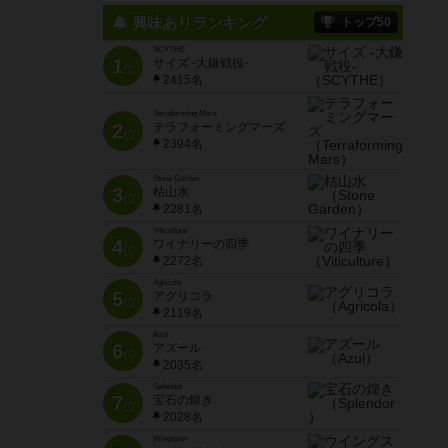
興味ありランキング
トップ50
SCYTHE
1
サイズ -大鎌戦役-
位
2415名
Terraforming Mars
2
テラフォーミングマーズ
位
2394名
Stone Garden
3
枯山水
位
2281名
Viticulture
4
ワイナリーの四季
位
2272名
Agricola
5
アグリコラ
位
2119名
Azul
6
アズール
位
2035名
Splendor
7
宝石の煌き
位
2028名
Wingspan