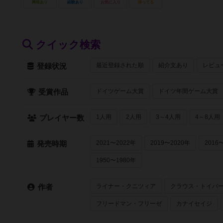
興味あり
経験あり
お気に入り
持ってる
クイック検索
最近登録された順
紹介文あり
レビュ
登録状況
ドイツゲーム大賞
ドイツ年間ゲーム大賞
受賞作品
1人用
2人用
3～4人用
4～8人用
プレイヤー数
2021〜2022年
2019〜2020年
2016
発売時期
1950〜1980年
ライナー・クニツィア
クラウス・トイバ
作者
フリードマン・フリーゼ
カナイセイジ