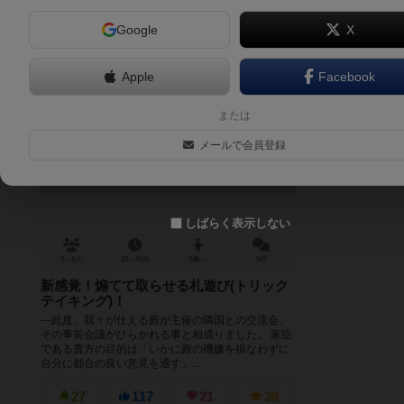
Google
X
Apple
Facebook
うつけ
または
UTSUKE
メールで会員登録
6.1
しばらく表示しない
2～5人
20～30分
8歳～
5件
新感覚！煽てて取らせる札遊び(トリック
テイキング)！
---此度、我々が仕える殿が主催の隣国との交流会、
その事前会議がひらかれる事と相成りました。 家臣
である貴方の目的は「いかに殿の機嫌を損なわずに
自分に都合の良い意見を通す」...
27
117
21
39