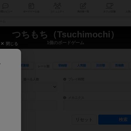
索
新着レビュー
ボードゲーム会
コミュニティ
掲示板一覧
ゲーム
つちもち（Tsuchimochi）
1個のボードゲーム
閉じる
、
更新順
登録順
人気順
注目順
投稿数
レート順
ワード検索ができます。
検索できます。
プレイ対象人数に含まれるボードゲームを指定します。
目安となる所要時間を指定することができ
遊べる人数
プレイ時間
物などモチーフ・ストーリーを指定することができます。直感的にゲームシステムを理解
ゲーム性を構成するコアシステムです。主
バー
メカニクス
リセット