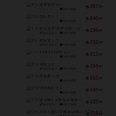
ギャンブラー
257
PT
紹介文なし
2件の投稿
コレクト！
240
PT
紹介文なし
1件の投稿
トリオンフ ア マレンゴ
236
PT
紹介文あり
1件の投稿
エレメンツ
232
PT
紹介文あり
4件の投稿
バー！パーティー
212
PT
紹介文なし
1件の投稿
ギョッと
154
PT
紹介文あり
1件の投稿
クルティボ
152
PT
紹介文なし
1件の投稿
ブラヴェスト
140
PT
紹介文なし
1件の投稿
ドブル：ポケットモンスター
122
PT
紹介文あり
4件の投稿
ジャンヌ・ダルク-オルレアン ドロー＆ライト
118
PT