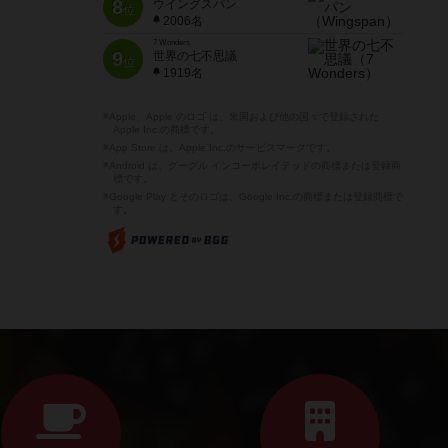
8
ウイングスパン
位
2006名
7 Wonders
9
世界の七不思議
位
1919名
※Apple、Apple のロゴ は、米国および他の国々で登録された
Apple Inc.の商標です。
※App Store は、Apple Inc.のサービスマークです。
※Android は、グーグル インコーポレイテッドの商標または登録商
標です。
※Google Play とそのロゴは、Google Inc.の商標または登録商標で
す。