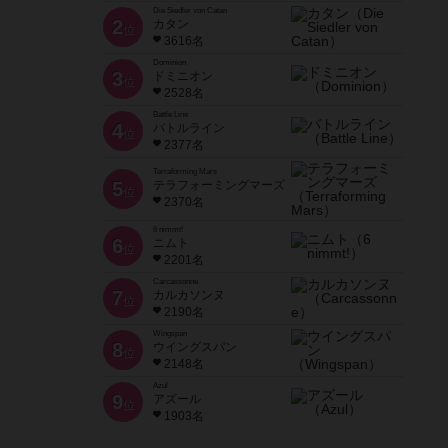
Die Siedler von Catan
2
カタン
位
3616名
Dominion
3
ドミニオン
位
2528名
Battle Line
4
バトルライン
位
2377名
Terraforming Mars
5
テラフォーミングマーズ
位
2370名
6 nimmt!
6
ニムト
位
2201名
Carcassonne
7
カルカソンヌ
位
2190名
Wingspan
8
ウイングスパン
位
2148名
Azul
9
アズール
位
1903名