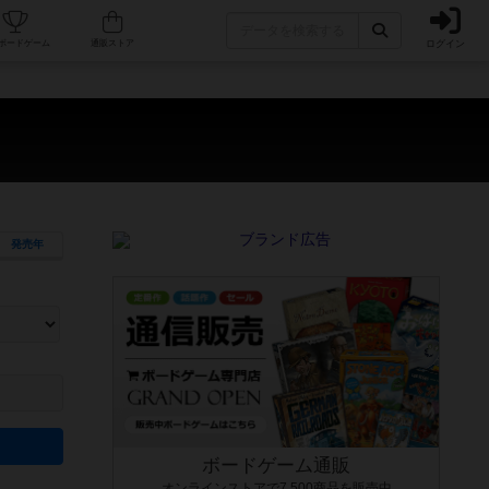
ログイン
カフェ/店舗
人気ボードゲーム
通販ストア
発売年
ます。マニュアルを読む時間や参加者へのルール説明時間は含まれていないため、初めて遊
できるよう、中世ファンタジー・クッキング・海賊同士の対決など、ゲームコンセプトを絞
にボードゲームに慣れている方向けの絞込機能です。例えば「ダイスロール」はランダム値
ボードゲーム通販
オンラインストアで7,500商品を販売中