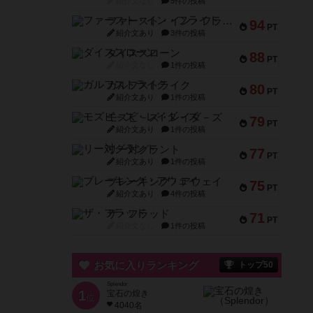
紹介文なし
5件の投稿
ファースト・イン・フライト
94
PT
紹介文あり
3件の投稿
ダイススローン
88
PT
紹介文なし
1件の投稿
ガルフストライク
80
PT
紹介文あり
1件の投稿
モズビ－ズ・レイダ－ズ
79
PT
紹介文あり
1件の投稿
リー対グラント
77
PT
紹介文あり
1件の投稿
ブレーキング・アウェイ
75
PT
紹介文あり
4件の投稿
ザ・フラッド
71
PT
紹介文なし
1件の投稿
お気に入りランキング
トップ50
Splendor
1
宝石の煌き
位
4040名