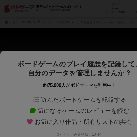
世界のボードゲームを楽しもう！
ボードゲーム専門の総合情報サイト
データベース
検
ボドゲーマTOP
ボードゲームの検索
つちもち（Tsuchimochi） 1個のボード
ボードゲームのプレイ履歴を記録して
さくさく表示
じっくり表示
自分のデータを管理しませんか？
商品名、商品説明文、デザイナー名、テーマ名、メカニクス名を対象にフリー
ゲームデザイナー名を指定して
フリーワード
ゲームデザイナー
約75,000人
がボドゲーマを利用中！
遊んだボードゲームを記録する
対象年齢を指定します。
世界観や登場人
対象年齢
テーマ/フレー
気になるゲームのレビューを読む
お気に入り作品・所有リストの共有
ログイン / 会員登録（10秒）