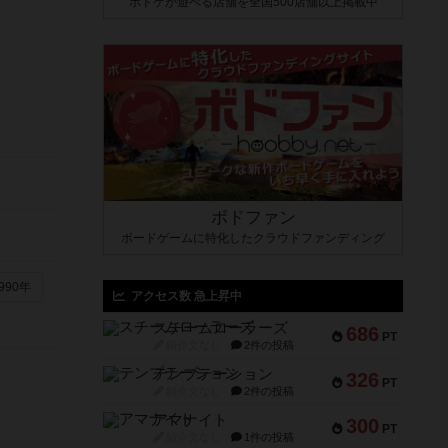
ボドゲが遊べる店舗を全国500店舗以上掲載中
ボドファン
ボードゲームに特化したクラウドファンディング
990年
アクセス数 急上昇中
スチームローラーズ
686
PT
紹介文なし
2件の投稿
テンプテーション
326
PT
紹介文なし
2件の投稿
アマナイト
300
PT
紹介文なし
1件の投稿