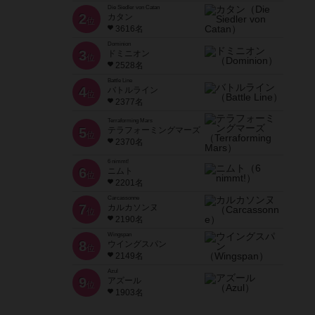
Die Siedler von Catan
2
カタン
位
3616名
Dominion
3
ドミニオン
位
2528名
Battle Line
4
バトルライン
位
2377名
Terraforming Mars
5
テラフォーミングマーズ
位
2370名
6 nimmt!
6
ニムト
位
2201名
Carcassonne
7
カルカソンヌ
位
2190名
Wingspan
8
ウイングスパン
位
2149名
Azul
9
アズール
位
1903名