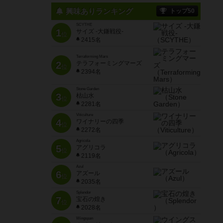
興味ありランキング
トップ50
SCYTHE
1
サイズ -大鎌戦役-
位
2415名
Terraforming Mars
2
テラフォーミングマーズ
位
2394名
Stone Garden
3
枯山水
位
2281名
Viticulture
4
ワイナリーの四季
位
2272名
Agricola
5
アグリコラ
位
2119名
Azul
6
アズール
位
2035名
Splendor
7
宝石の煌き
位
2028名
Wingspan