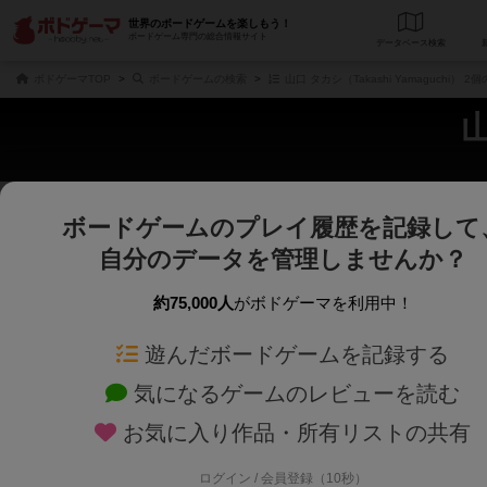
世界のボードゲームを楽しもう！
ボードゲーム専門の総合情報サイト
データベース
検
ボドゲーマTOP
ボードゲームの検索
山口 タカシ（Takashi Yamaguchi） 
山
ボードゲームのプレイ履歴を記録して
じっくり表示
さくさく表示
自分のデータを管理しませんか？
商品名、商品説明文、デザイナー名、テーマ名、メカニクス名を対象にフリー
ゲームデザイナー名を指定して
フリーワード
ゲームデザイナー
約75,000人
がボドゲーマを利用中！
遊んだボードゲームを記録する
対象年齢を指定します。
世界観や登場人
対象年齢
テーマ/フレー
気になるゲームのレビューを読む
お気に入り作品・所有リストの共有
ログイン / 会員登録（10秒）