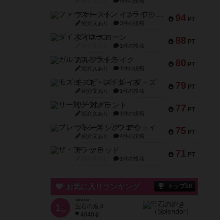
紹介文なし
5件の投稿
ファースト・イン・フライト
94
PT
紹介文あり
3件の投稿
ダイススローン
88
PT
紹介文なし
1件の投稿
ガルフストライク
80
PT
紹介文あり
1件の投稿
モズビ－ズ・レイダ－ズ
79
PT
紹介文あり
1件の投稿
リー対グラント
77
PT
紹介文あり
1件の投稿
ブレーキング・アウェイ
75
PT
紹介文あり
4件の投稿
ザ・フラッド
71
PT
紹介文なし
1件の投稿
お気に入りランキング
トップ50
Splendor
1
宝石の煌き
位
4040名