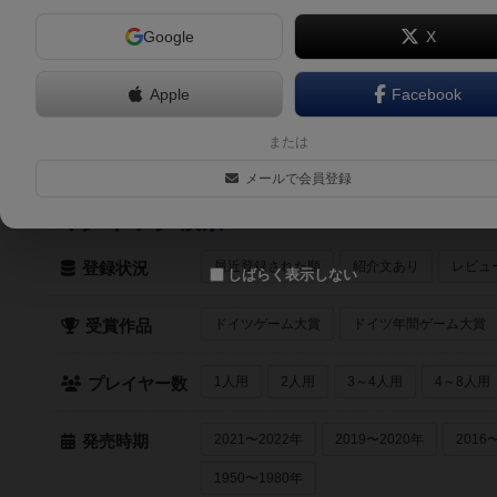
Google
X
しりとりジャングル（Shiritori jungle）
2人～8人
15分～25分
8歳～
2024年～
Apple
Facebook
ニセ記者みっけ！（Nisekisha mikke！）
4人～6人
15分～30分
10歳～
2023年～
または
メールで会員登録
クイック検索
最近登録された順
紹介文あり
レビュ
登録状況
しばらく表示しない
ドイツゲーム大賞
ドイツ年間ゲーム大賞
受賞作品
1人用
2人用
3～4人用
4～8人用
プレイヤー数
2021〜2022年
2019〜2020年
2016
発売時期
1950〜1980年