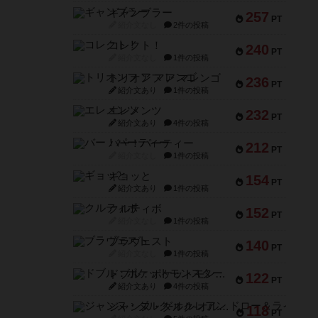
ギャンブラー
257
PT
紹介文なし
2件の投稿
コレクト！
240
PT
紹介文なし
1件の投稿
トリオンフ ア マレンゴ
236
PT
紹介文あり
1件の投稿
エレメンツ
232
PT
紹介文あり
4件の投稿
バー！パーティー
212
PT
紹介文なし
1件の投稿
ギョッと
154
PT
紹介文あり
1件の投稿
クルティボ
152
PT
紹介文なし
1件の投稿
ブラヴェスト
140
PT
紹介文なし
1件の投稿
ドブル：ポケットモンスター
122
PT
紹介文あり
4件の投稿
ジャンヌ・ダルク-オルレアン ドロー＆ライト
118
PT