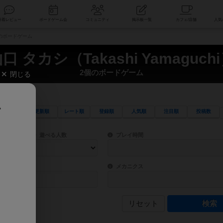
索
新着レビュー
ボードゲーム会
コミュニティ
掲示板一覧
2個のボードゲーム
口 タカシ（Takashi Yamaguch
2個のボードゲーム
閉じる
、
更新順
レート順
登録順
人気順
注目順
投稿数
ワード検索ができます。
検索できます。
プレイ対象人数に含まれるボードゲームを指定します。
目安となる所要時間を指定することができ
遊べる人数
プレイ時間
物などモチーフ・ストーリーを指定することができます。直感的にゲームシステムを理解
ゲーム性を構成するコアシステムです。主
バー
メカニクス
リセット