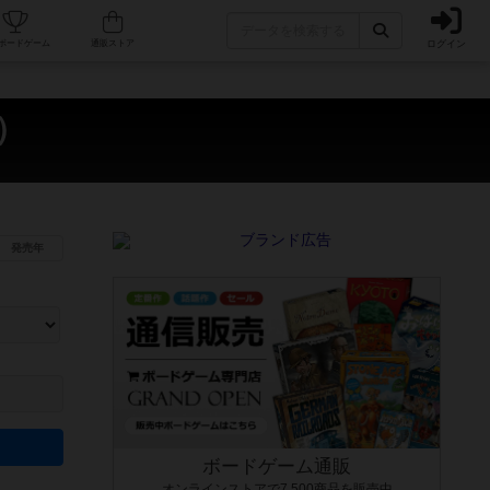
ログイン
カフェ/店舗
人気ボードゲーム
通販ストア
i）
発売年
ます。マニュアルを読む時間や参加者へのルール説明時間は含まれていないため、初めて遊
できるよう、中世ファンタジー・クッキング・海賊同士の対決など、ゲームコンセプトを絞
にボードゲームに慣れている方向けの絞込機能です。例えば「ダイスロール」はランダム値
ボードゲーム通販
オンラインストアで7,500商品を販売中