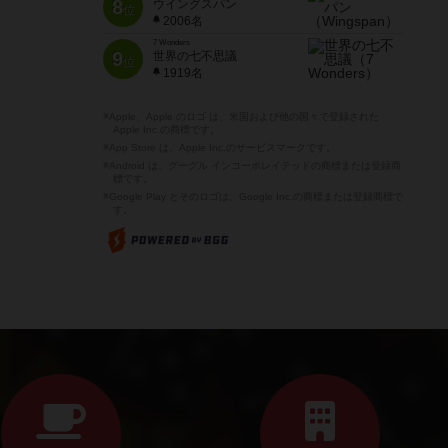
8
ウイングスパン
位
2006名
7 Wonders
9
世界の七不思議
位
1919名
※Apple、Apple のロゴ は、米国および他の国々で登録された
Apple Inc.の商標です。
※App Store は、Apple Inc.のサービスマークです。
※Android は、グーグル インコーポレイテッドの商標または登録商
標です。
※Google Play とそのロゴは、Google Inc.の商標または登録商標で
す。