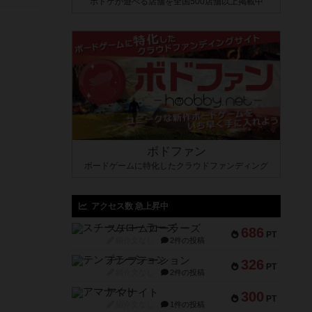
ボドゲが遊べる店舗を全国500店舗以上掲載中
ボドファン
ボードゲームに特化したクラウドファンディング
アクセス数 急上昇中
スチームローラーズ
686
PT
紹介文なし
2件の投稿
テンプテーション
326
PT
紹介文なし
2件の投稿
アマナイト
300
PT
紹介文なし
1件の投稿