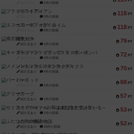
PT
紹介文なし
1件の投稿
フラットアイアン
118
PT
紹介文なし
2件の投稿
エコーズ・オブ・タイム
118
PT
紹介文なし
8件の投稿
南北戦争
79
PT
紹介文あり
1件の投稿
キャプテン・フリップ：イスラ・ボンバ
72
PT
紹介文なし
2件の投稿
メメントオンラインタクティクス
70
PT
紹介文あり
4件の投稿
パーミッド
68
PT
紹介文なし
1件の投稿
クリーグ
57
PT
紹介文あり
1件の投稿
セミファイナル ～お前はまだ生きている～
53
PT
紹介文あり
1件の投稿
ふたつの街の物語
52
PT
紹介文あり
18件の投稿