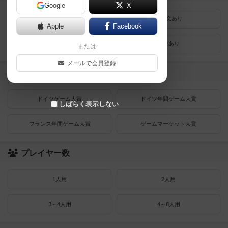
Google
X
最近登録された順
紹介文あり
Apple
Facebook
レビューあり
画像あり
または
メールで会員登録
受賞作品
ドイツゲーム大賞
ドイツ年間ゲーム大賞
しばらく表示しない
フランス年間ゲーム大賞
ゲームマーケット大賞
プレイヤー数
1人用
2人用
3～4人用
4～8人用