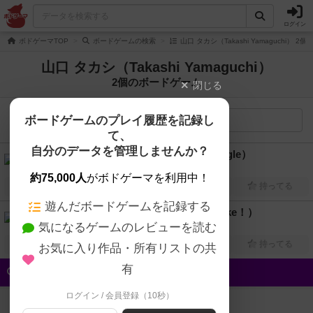
ログイン
ボドゲーマTOP
ボードゲームの検索
山口 タカシ（Takashi Yamaguchi） 
山口 タカシ（Takashi Yamaguchi）
2個のボードゲーム
閉じる
ボードゲームのプレイ履歴を記録し
検索メニュー
て、
自分のデータを管理しませんか？
しりとりジャングル（Shiritori jungle）
2人～8人
15分～25分
8歳～
2024年～
約75,000人
がボドゲーマを利用中！
興味あり
経験あり
お気に入り
持ってる
遊んだボードゲームを記録する
ニセ記者みっけ！（Nisekisha mikke！）
気になるゲームのレビューを読む
4人～6人
15分～30分
10歳～
2023年～
興味あり
経験あり
お気に入り
持ってる
お気に入り作品・所有リストの共
有
クイック検索
ログイン / 会員登録（10秒）
登録状況