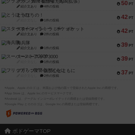
クランク! ：冒険者たち（拡張）
50
PT
紹介文あり
4件の投稿
とうほうの！
42
PT
紹介文なし
1件の投稿
スターマイン・ラミー ポケット
42
PT
紹介文あり
2件の投稿
海兵隊
39
PT
紹介文あり
1件の投稿
スーパーストア3000
39
PT
紹介文なし
1件の投稿
フリップ７：復讐心とともに
37
PT
紹介文なし
2件の投稿
※Apple、Apple のロゴ は、米国および他の国々で登録されたApple Inc.の商標です。
※App Store は、Apple Inc.のサービスマークです。
※Android は、グーグル インコーポレイテッドの商標または登録商標です。
※Google Play とそのロゴは、Google Inc.の商標または登録商標です。
ボドゲーマTOP