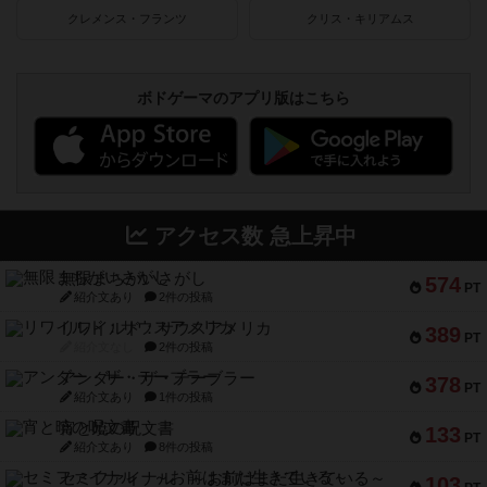
クレメンス・フランツ
クリス・キリアムス
ボドゲーマのアプリ版はこちら
アクセス数 急上昇中
無限まちがいさがし
574
PT
紹介文あり
2件の投稿
リワイルド：サウスアメリカ
389
PT
紹介文なし
2件の投稿
アンダー・ザ・テーブラー
378
PT
紹介文あり
1件の投稿
宵と暁の呪文書
133
PT
紹介文あり
8件の投稿
セミファイナル ～お前はまだ生きている～
103