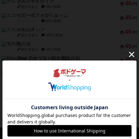
ガルフストライク
46
PT
紹介文あり
1件の投稿
エコーズ・オブ・タイム
45
PT
紹介文なし
8件の投稿
スカルキング
45
PT
紹介文あり
12件の投稿
海兵隊
45
PT
紹介文あり
1件の投稿
Bitter End ブタペスト救出作戦
45
PT
紹介文なし
1件の投稿
ドコジャン
42
PT
紹介文あり
10件の投稿
※Apple、Apple のロゴ は、米国および他の国々で登録されたApple Inc.の商標です。
※App Store は、Apple Inc.のサービスマークです。
※Android は、グーグル インコーポレイテッドの商標または登録商標です。
※Google Play とそのロゴは、Google Inc.の商標または登録商標です。
ボドゲーマTOP