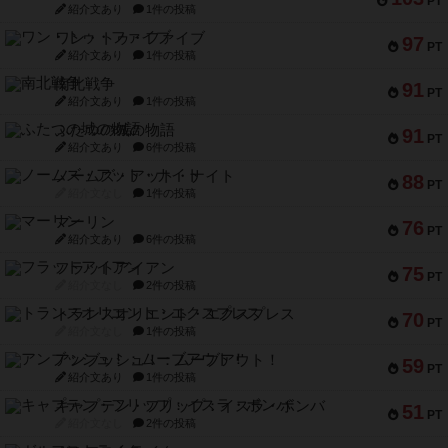
PT
紹介文あり
1件の投稿
ワン・トゥ・ファイブ
97
PT
紹介文あり
1件の投稿
南北戦争
91
PT
紹介文あり
1件の投稿
ふたつの城の物語
91
PT
紹介文あり
6件の投稿
ノームズ・アット・ナイト
88
PT
紹介文なし
1件の投稿
マーリン
76
PT
紹介文あり
6件の投稿
フラットアイアン
75
PT
紹介文なし
2件の投稿
トランスオリエント・エクスプレス
70
PT
紹介文なし
1件の投稿
アンブッシュ！：ムーブアウト！
59
PT
紹介文あり
1件の投稿
キャプテン・フリップ：イスラ・ボンバ
51
PT
紹介文なし
2件の投稿