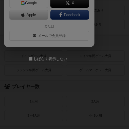
Google
X
最近登録された順
紹介文あり
Apple
Facebook
レビューあり
画像あり
または
メールで会員登録
受賞作品
ドイツゲーム大賞
ドイツ年間ゲーム大賞
しばらく表示しない
フランス年間ゲーム大賞
ゲームマーケット大賞
プレイヤー数
1人用
2人用
3～4人用
4～8人用