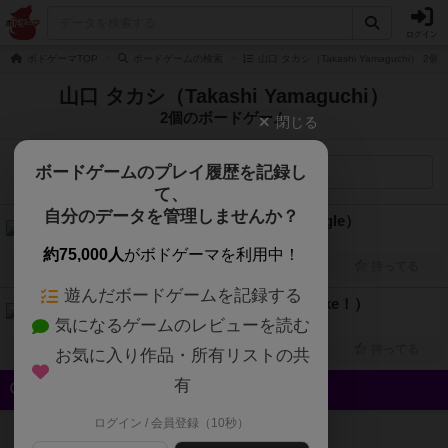
ログイン
ボドゲーマTOP
ボードゲームの検索
山口 タカシ（Takashi Yamaguchi） 
山口 タカシ（Takashi Yamaguchi）
2個のボードゲーム
閉じる
ボードゲームのプレイ履歴を記録し
検索メニュー
て、
自分のデータを管理しませんか？
しりとりジャングル（Shiritori jungle）
2人～8人
15分～25分
8歳～
2024年～
約75,000人
がボドゲーマを利用中！
興味あり
経験あり
お気に入り
持ってる
遊んだボードゲームを記録する
ニセ記者みっけ！（Nisekisha mikke！）
気になるゲームのレビューを読む
4人～6人
15分～30分
10歳～
2023年～
興味あり
経験あり
お気に入り
持ってる
お気に入り作品・所有リストの共
有
クイック検索
ログイン / 会員登録（10秒）
登録状況