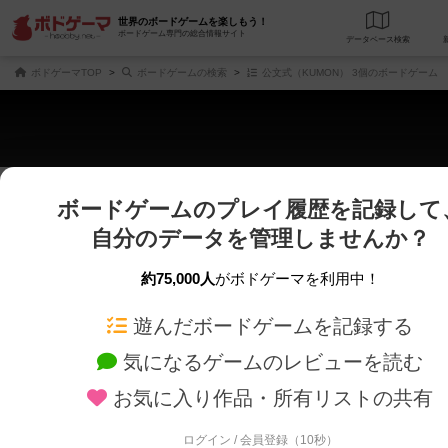
世界のボードゲームを楽しもう！
ボードゲーム専門の総合情報サイト
データベース
検
ボドゲーマTOP
ボードゲームの検索
公文式（KUMON） 3個のボードゲーム
ボードゲームのプレイ履歴を記録して
じっくり表示
さくさく表示
自分のデータを管理しませんか？
商品名、商品説明文、デザイナー名、テーマ名、メカニクス名を対象にフリー
ゲームデザイナー名を指定して
フリーワード
ゲームデザイナー
約75,000人
がボドゲーマを利用中！
遊んだボードゲームを記録する
対象年齢を指定します。
世界観や登場人
対象年齢
テーマ/フレー
気になるゲームのレビューを読む
お気に入り作品・所有リストの共有
ログイン / 会員登録（10秒）