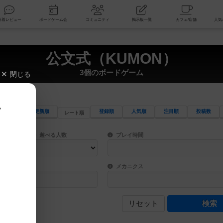
索
新着レビュー
ボードゲーム会
コミュニティ
掲示板一覧
公文式（KUMON）
3個のボードゲーム
閉じる
、
更新順
登録順
人気順
注目順
投稿数
レート順
ワード検索ができます。
検索できます。
プレイ対象人数に含まれるボードゲームを指定します。
目安となる所要時間を指定することができ
遊べる人数
プレイ時間
物などモチーフ・ストーリーを指定することができます。直感的にゲームシステムを理解
ゲーム性を構成するコアシステムです。主
バー
メカニクス
リセット