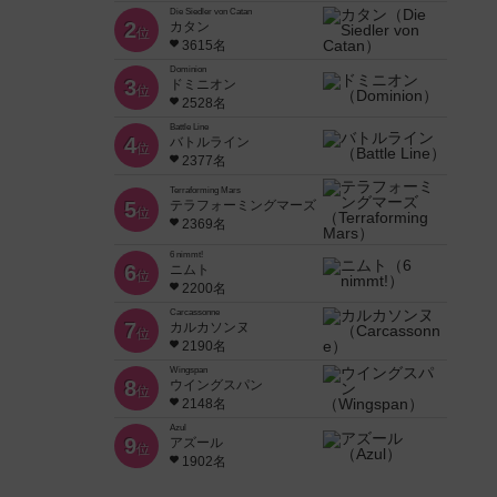
Die Siedler von Catan
2
カタン
位
3615名
Dominion
3
ドミニオン
位
2528名
Battle Line
4
バトルライン
位
2377名
Terraforming Mars
5
テラフォーミングマーズ
位
2369名
6 nimmt!
6
ニムト
位
2200名
Carcassonne
7
カルカソンヌ
位
2190名
Wingspan
8
ウイングスパン
位
2148名
Azul
9
アズール
位
1902名