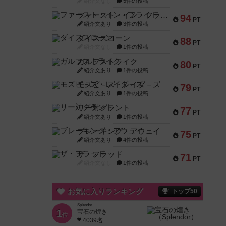
紹介文なし
5件の投稿
ファースト・イン・フライト
94
PT
紹介文あり
3件の投稿
ダイススローン
88
PT
紹介文なし
1件の投稿
ガルフストライク
80
PT
紹介文あり
1件の投稿
モズビ－ズ・レイダ－ズ
79
PT
紹介文あり
1件の投稿
リー対グラント
77
PT
紹介文あり
1件の投稿
ブレーキング・アウェイ
75
PT
紹介文あり
4件の投稿
ザ・フラッド
71
PT
紹介文なし
1件の投稿
お気に入りランキング
トップ50
Splendor
1
宝石の煌き
位
4039名