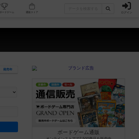
ログイン
カフェ/店舗
人気ボードゲーム
通販ストア
発売年
ます。マニュアルを読む時間や参加者へのルール説明時間は含まれていないため、初めて遊
できるよう、中世ファンタジー・クッキング・海賊同士の対決など、ゲームコンセプトを絞
にボードゲームに慣れている方向けの絞込機能です。例えば「ダイスロール」はランダム値
ボードゲーム通販
オンラインストアで7,500商品を販売中