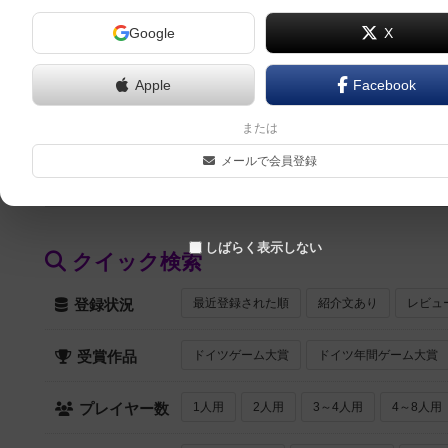
Google
X
スタディ囲碁（Study Igo）
Apple
Facebook
スタディ将棋（Study Shogi）
または
メールで会員登録
デオン（DE-ON）
しばらく表示しない
クイック検索
最近登録された順
紹介文あり
レビュ
登録状況
ドイツゲーム大賞
ドイツ年間ゲーム大賞
受賞作品
1人用
2人用
3～4人用
4～8人用
プレイヤー数