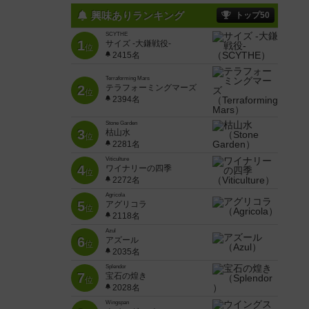
興味ありランキング
トップ50
SCYTHE
1
サイズ -大鎌戦役-
位
2415名
Terraforming Mars
2
テラフォーミングマーズ
位
2394名
Stone Garden
3
枯山水
位
2281名
Viticulture
4
ワイナリーの四季
位
2272名
Agricola
5
アグリコラ
位
2118名
Azul
6
アズール
位
2035名
Splendor
7
宝石の煌き
位
2028名
Wingspan