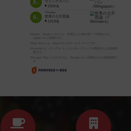
8
ウイングスパン
位
2006名
7 Wonders
9
世界の七不思議
位
1919名
※Apple、Apple のロゴ は、米国および他の国々で登録された
Apple Inc.の商標です。
※App Store は、Apple Inc.のサービスマークです。
※Android は、グーグル インコーポレイテッドの商標または登録商
標です。
※Google Play とそのロゴは、Google Inc.の商標または登録商標で
す。