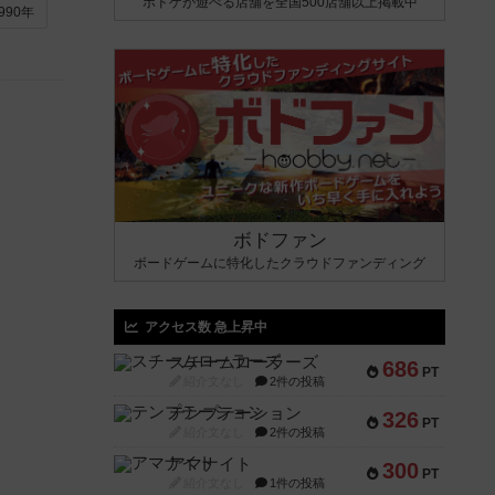
ボドゲが遊べる店舗を全国500店舗以上掲載中
990年
ボドファン
ボードゲームに特化したクラウドファンディング
アクセス数 急上昇中
スチームローラーズ
686
PT
紹介文なし
2件の投稿
テンプテーション
326
PT
紹介文なし
2件の投稿
アマナイト
300
PT
紹介文なし
1件の投稿