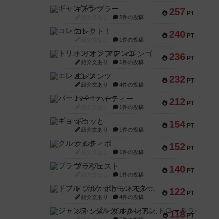
ギャンブラー
257
PT
紹介文なし
2件の投稿
コレクト！
240
PT
紹介文なし
1件の投稿
トリオンフ ア マレンゴ
236
PT
紹介文あり
1件の投稿
エレメンツ
232
PT
紹介文あり
4件の投稿
バー！パーティー
212
PT
紹介文なし
1件の投稿
ギョッと
154
PT
紹介文あり
1件の投稿
クルティボ
152
PT
紹介文なし
1件の投稿
ブラヴェスト
140
PT
紹介文なし
1件の投稿
ドブル：ポケットモンスター
122
PT
紹介文あり
4件の投稿
ジャンヌ・ダルク-オルレアン ドロー＆ライト
118
PT