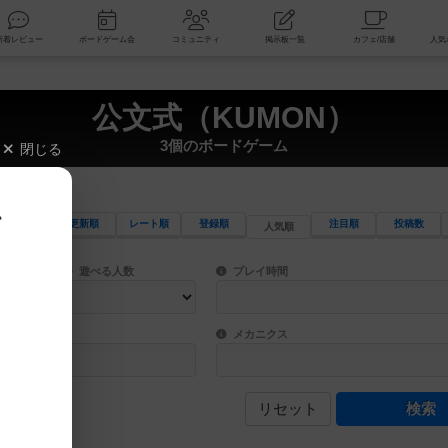
索
新着レビュー
ボードゲーム会
コミュニティ
掲示板一覧
公文式（KUMON）
3個のボードゲーム
閉じる
、
更新順
レート順
登録順
注目順
投稿数
人気順
ワード検索ができます。
検索できます。
プレイ対象人数に含まれるボードゲームを指定します。
目安となる所要時間を指定することができ
遊べる人数
プレイ時間
物などモチーフ・ストーリーを指定することができます。直感的にゲームシステムを理解
ゲーム性を構成するコアシステムです。主
バー
メカニクス
リセット