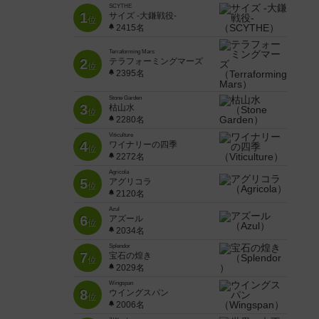
SCYTHE
1
サイズ -大鎌戦役-
位
2415名
Terraforming Mars
2
テラフォーミングマーズ
位
2395名
Stone Garden
3
枯山水
位
2280名
Viticulture
4
ワイナリーの四季
位
2272名
Agricola
5
アグリコラ
位
2120名
Azul
6
アズール
位
2034名
Splendor
7
宝石の煌き
位
2029名
Wingspan
8
ウイングスパン
位
2006名