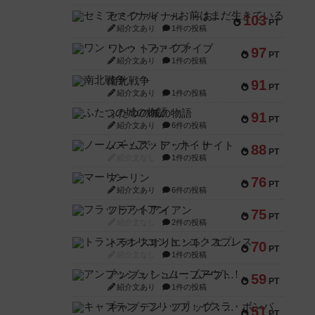
セミファイナル ～お前はまだ生きている～
103
PT
紹介文あり
1件の投稿
ワン・トゥ・ファイブ
97
PT
紹介文あり
1件の投稿
南北戦争
91
PT
紹介文あり
1件の投稿
ふたつの城の物語
91
PT
紹介文あり
6件の投稿
ノームズ・アット・ナイト
88
PT
紹介文なし
1件の投稿
マーリン
76
PT
紹介文あり
6件の投稿
フラットアイアン
75
PT
紹介文なし
2件の投稿
トランスオリエント・エクスプレス
70
PT
紹介文なし
1件の投稿
アンブッシュ！：ムーブアウト！
59
PT
紹介文あり
1件の投稿
キャプテン・フリップ：イスラ・ボンバ
51
PT