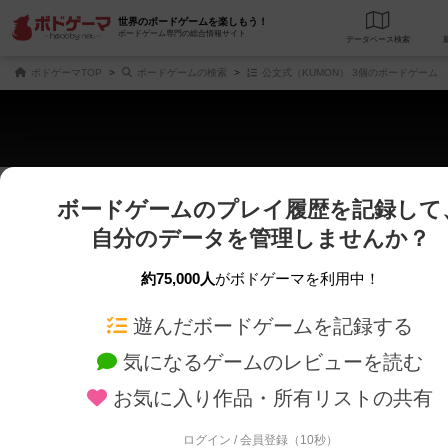
世界のボードゲームを楽しもう！
ボードゲーム専門の総合情報サイト
データベース
検
ボドゲーマTOP
ボードゲームの検索
公文式（KUMON） 3個のボードゲーム
ボードゲームのプレイ履歴を記録して
じっくり表示
さくさく表示
自分のデータを管理しませんか？
商品名、商品説明文、デザイナー名、テーマ名、メカニクス名を対象にフリー
ゲームデザイナー名を指定して
フリーワード
ゲームデザイナー
約75,000人
がボドゲーマを利用中！
遊んだボードゲームを記録する
対象年齢を指定します。
世界観や登場人
対象年齢
テーマ/フレー
気になるゲームのレビューを読む
お気に入り作品・所有リストの共有
ログイン / 会員登録（10秒）