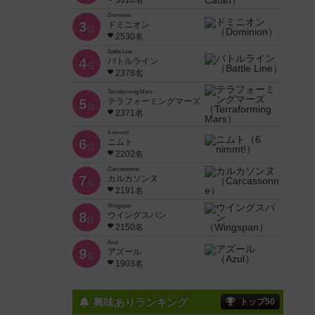
3616名
Dominion
3
ドミニオン
位
2530名
Battle Line
4
バトルライン
位
2378名
Terraforming Mars
5
テラフォーミングマーズ
位
2371名
6 nimmt!
6
ニムト
位
2202名
Carcassonne
7
カルカソンヌ
位
2191名
Wingspan
8
ウイングスパン
位
2150名
Azul
9
アズール
位
1903名
興味ありランキング
トップ50