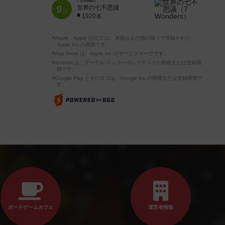
7 Wonders
9
世界の七不思議
位
1920名
※Apple、Apple のロゴ は、米国および他の国々で登録された
Apple Inc.の商標です。
※App Store は、Apple Inc.のサービスマークです。
※Android は、グーグル インコーポレイテッドの商標または登録商
標です。
※Google Play とそのロゴは、Google Inc.の商標または登録商標で
す。
ボードゲームカフェ
運営者情報