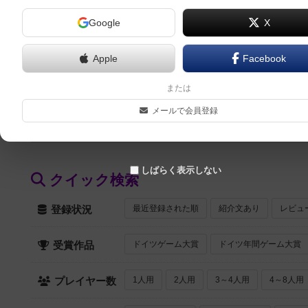
Google
X
スタディ将棋（Study Shogi）
Apple
Facebook
スタディ囲碁（Study Igo）
または
メールで会員登録
デオン（DE-ON）
しばらく表示しない
クイック検索
最近登録された順
紹介文あり
レビュ
登録状況
ドイツゲーム大賞
ドイツ年間ゲーム大賞
受賞作品
1人用
2人用
3～4人用
4～8人用
プレイヤー数