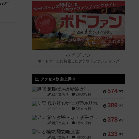
990年
ボドファン
ボードゲームに特化したクラウドファンディング
アクセス数 急上昇中
無限まちがいさがし
574
PT
紹介文あり
2件の投稿
リワイルド：サウスアメリカ
389
PT
紹介文なし
2件の投稿
アンダー・ザ・テーブラー
378
PT
紹介文あり
1件の投稿
宵と暁の呪文書
133
PT
紹介文あり
8件の投稿