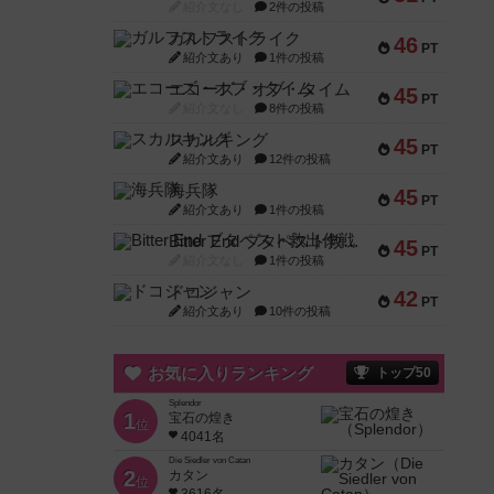
紹介文なし
2件の投稿
ガルフストライク
46
PT
紹介文あり
1件の投稿
エコーズ・オブ・タイム
45
PT
紹介文なし
8件の投稿
スカルキング
45
PT
紹介文あり
12件の投稿
海兵隊
45
PT
紹介文あり
1件の投稿
Bitter End ブタペスト救出作戦
45
PT
紹介文なし
1件の投稿
ドコジャン
42
PT
紹介文あり
10件の投稿
お気に入りランキング
トップ50
Splendor
1
宝石の煌き
位
4041名
Die Siedler von Catan
2
カタン
位