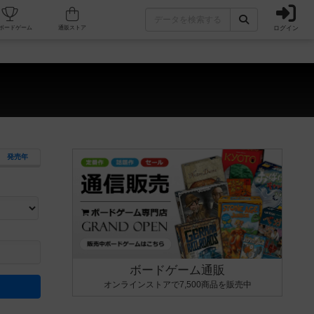
ログイン
カフェ/店舗
人気ボードゲーム
通販ストア
発売年
ます。マニュアルを読む時間や参加者へのルール説明時間は含まれていないため、初めて遊
できるよう、中世ファンタジー・クッキング・海賊同士の対決など、ゲームコンセプトを絞
にボードゲームに慣れている方向けの絞込機能です。例えば「ダイスロール」はランダム値
ボードゲーム通販
オンラインストアで7,500商品を販売中