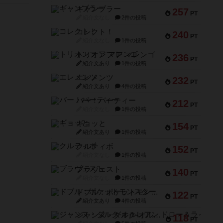
ギャンブラー
257
PT
紹介文なし
2件の投稿
コレクト！
240
PT
紹介文なし
1件の投稿
トリオンフ ア マレンゴ
236
PT
紹介文あり
1件の投稿
エレメンツ
232
PT
紹介文あり
4件の投稿
バー！パーティー
212
PT
紹介文なし
1件の投稿
ギョッと
154
PT
紹介文あり
1件の投稿
クルティボ
152
PT
紹介文なし
1件の投稿
ブラヴェスト
140
PT
紹介文なし
1件の投稿
ドブル：ポケットモンスター
122
PT
紹介文あり
4件の投稿
ジャンヌ・ダルク-オルレアン ドロー＆ライト
118
PT