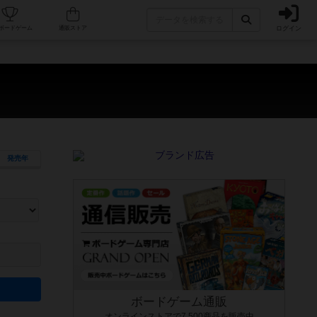
ログイン
カフェ/店舗
人気ボードゲーム
通販ストア
発売年
ます。マニュアルを読む時間や参加者へのルール説明時間は含まれていないため、初めて遊
できるよう、中世ファンタジー・クッキング・海賊同士の対決など、ゲームコンセプトを絞
にボードゲームに慣れている方向けの絞込機能です。例えば「ダイスロール」はランダム値
ボードゲーム通販
オンラインストアで7,500商品を販売中