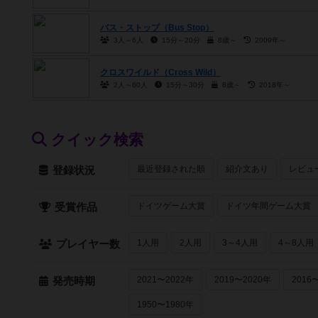
バス・ストップ（Bus Stop）
3人～6人
15分～20分
8歳～
2009年～
クロスワイルド（Cross Wild）
2人～60人
15分～30分
8歳～
2018年～
クイック検索
最近登録された順
紹介文あり
レビュ
登録状況
ドイツゲーム大賞
ドイツ年間ゲーム大賞
受賞作品
1人用
2人用
3～4人用
4～8人用
プレイヤー数
2021〜2022年
2019〜2020年
2016
発売時期
1950〜1980年