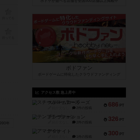
ボドゲが遊べる店舗を全国500店舗以上掲載中
持ってる
持ってる
ボドファン
ボードゲームに特化したクラウドファンディング
アクセス数 急上昇中
スチームローラーズ
686
PT
紹介文なし
2件の投稿
テンプテーション
326
PT
紹介文なし
2件の投稿
990年
アマナイト
300
PT
紹介文なし
1件の投稿