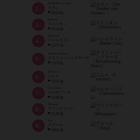
Die Siedler von Catan
2
カタン
位
3616名
Dominion
3
ドミニオン
位
2528名
Battle Line
4
バトルライン
位
2377名
Terraforming Mars
5
テラフォーミングマーズ
位
2370名
6 nimmt!
6
ニムト
位
2201名
Carcassonne
7
カルカソンヌ
位
2190名
Wingspan
8
ウイングスパン
位
2149名
Azul
9
アズール
位
1903名