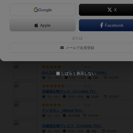
Google
X
6.6
ごいた / ごいたカード / 奥能登伝承娯楽 ごいた / 天九紙牌（Goi
3人～4人
30分前後
8歳～
2012年～
Apple
Facebook
6.2
ウントチュース！（...und tschüss!）
または
4人～6人
30分前後
10歳～
1997年～
メールで会員登録
コレハヤ辞典（Korehaya Jiten）
4人～8人
30分～45分
10歳～
2017年～
5.9
みんなのイ～ブン（Even by Everyone）
しばらく表示しない
3人～10人
15分～25分
8歳～
2012年～
6.0
未確認生物テレビ（Cryptids TV）
3人～8人
20分～40分
10歳～
2011年～
5.8
テンガロン（Mount Ten）
2人～6人
15分前後
2015年～
未確認生物テレビ２（Cryptids TV2）
4人～8人
30分～45分
8歳～
2014年～