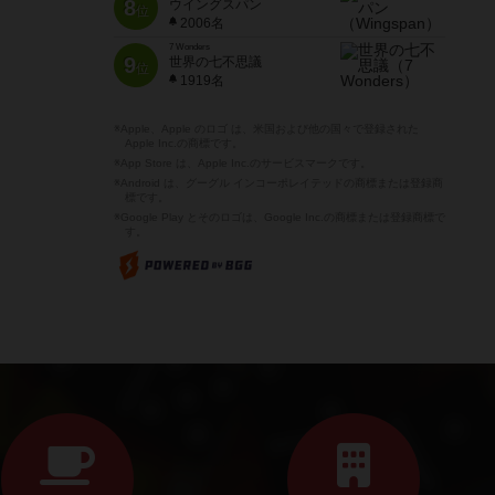
8
ウイングスパン
位
2006名
7 Wonders
9
世界の七不思議
位
1919名
※Apple、Apple のロゴ は、米国および他の国々で登録された
Apple Inc.の商標です。
※App Store は、Apple Inc.のサービスマークです。
※Android は、グーグル インコーポレイテッドの商標または登録商
標です。
※Google Play とそのロゴは、Google Inc.の商標または登録商標で
す。