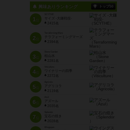
興味ありランキング
トップ50
SCYTHE
1
サイズ -大鎌戦役-
位
2415名
Terraforming Mars
2
テラフォーミングマーズ
位
2394名
Stone Garden
3
枯山水
位
2281名
Viticulture
4
ワイナリーの四季
位
2272名
Agricola
5
アグリコラ
位
2119名
Azul
6
アズール
位
2035名
Splendor
7
宝石の煌き
位
2028名
Wingspan