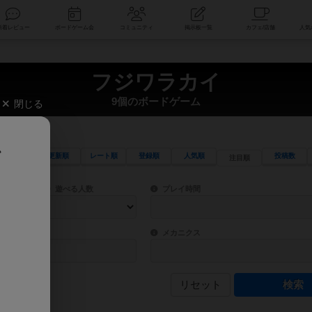
索
新着レビュー
ボードゲーム会
コミュニティ
掲示板一覧
フジワラカイ
9個のボードゲーム
閉じる
、
更新順
レート順
登録順
人気順
投稿数
注目順
ワード検索ができます。
検索できます。
プレイ対象人数に含まれるボードゲームを指定します。
目安となる所要時間を指定することができ
遊べる人数
プレイ時間
物などモチーフ・ストーリーを指定することができます。直感的にゲームシステムを理解
ゲーム性を構成するコアシステムです。主
バー
メカニクス
リセット