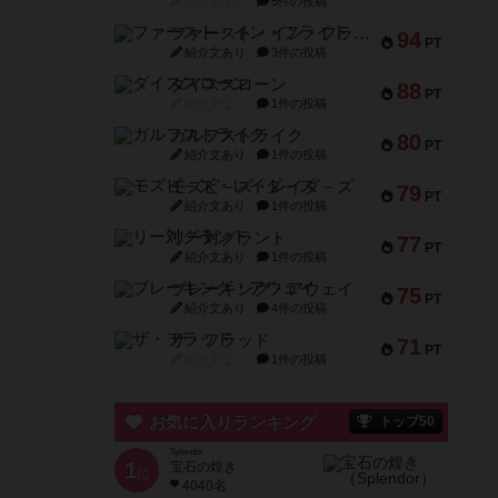
紹介文なし
5件の投稿
ファースト・イン・フライト
94
PT
紹介文あり
3件の投稿
ダイススローン
88
PT
紹介文なし
1件の投稿
ガルフストライク
80
PT
紹介文あり
1件の投稿
モズビ－ズ・レイダ－ズ
79
PT
紹介文あり
1件の投稿
リー対グラント
77
PT
紹介文あり
1件の投稿
ブレーキング・アウェイ
75
PT
紹介文あり
4件の投稿
ザ・フラッド
71
PT
紹介文なし
1件の投稿
お気に入りランキング
トップ50
Splendor
1
宝石の煌き
位
4040名