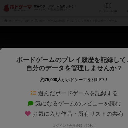
世界のボードゲームを楽しもう！
ボードゲーム専門の総合情報サイト
データベース
検
ボドゲーマTOP
ボードゲームの検索
フジワラカイ 9個のボードゲーム
ボードゲームのプレイ履歴を記録して
じっくり表示
さくさく表示
自分のデータを管理しませんか？
商品名、商品説明文、デザイナー名、テーマ名、メカニクス名を対象にフリー
ゲームデザイナー名を指定して
フリーワード
ゲームデザイナー
約75,000人
がボドゲーマを利用中！
遊んだボードゲームを記録する
対象年齢を指定します。
世界観や登場人
対象年齢
テーマ/フレー
気になるゲームのレビューを読む
お気に入り作品・所有リストの共有
ログイン / 会員登録（10秒）