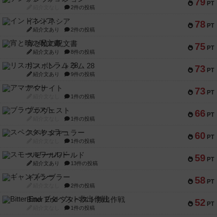
79
PT
紹介文なし
2件の投稿
インドネシア
78
PT
紹介文あり
2件の投稿
宵と暁の呪文書
75
PT
紹介文あり
8件の投稿
リスボン・トラム 28
73
PT
紹介文あり
9件の投稿
アマナイト
73
PT
紹介文なし
1件の投稿
ブラヴェスト
66
PT
紹介文なし
1件の投稿
スペクタキュラー
60
PT
紹介文なし
1件の投稿
スモールワールド
59
PT
紹介文あり
13件の投稿
ギャンブラー
58
PT
紹介文なし
2件の投稿
Bitter End ブタペスト救出作戦
52
PT
紹介文なし
1件の投稿