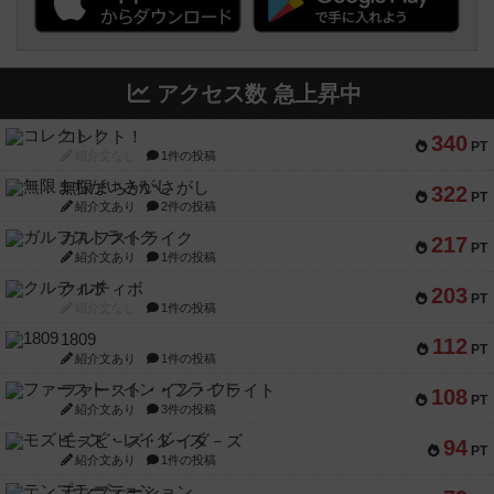
アクセス数 急上昇中
コレクト！
340
PT
紹介文なし
1件の投稿
無限まちがいさがし
322
PT
紹介文あり
2件の投稿
ガルフストライク
217
PT
紹介文あり
1件の投稿
クルティボ
203
PT
紹介文なし
1件の投稿
1809
112
PT
紹介文あり
1件の投稿
ファースト・イン・フライト
108
PT
紹介文あり
3件の投稿
モズビ－ズ・レイダ－ズ
94
PT
紹介文あり
1件の投稿
テンプテーション