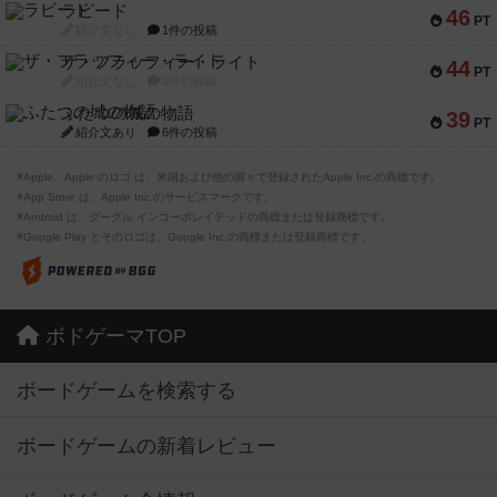
ラピード
46
PT
紹介文なし
1件の投稿
ザ・フラッフィー・ライト
44
PT
紹介文なし
0件の投稿
ふたつの城の物語
39
PT
紹介文あり
6件の投稿
※Apple、Apple のロゴ は、米国および他の国々で登録されたApple Inc.の商標です。
※App Store は、Apple Inc.のサービスマークです。
※Android は、グーグル インコーポレイテッドの商標または登録商標です。
※Google Play とそのロゴは、Google Inc.の商標または登録商標です。
ボドゲーマTOP
ボードゲームを検索する
ボードゲームの新着レビュー