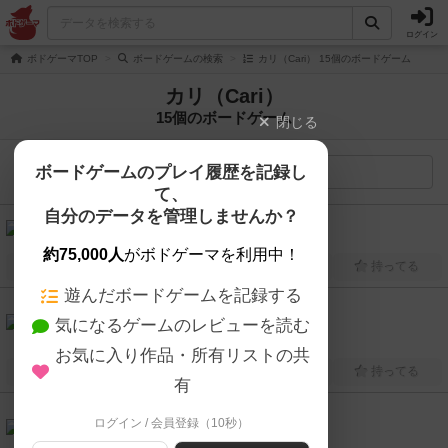
ログイン
ボドゲーマTOP
ボードゲームの検索
カリ（Cari） 15個のボードゲーム
カリ（Cari）
15個のボードゲーム
閉じる
ボードゲームのプレイ履歴を記録し
検索メニュー
て、
自分のデータを管理しませんか？
カリヨン（Carillon）
3人～4人
20分～30分
10歳～
2015年～
約75,000人
がボドゲーマを利用中！
興味あり
経験あり
お気に入り
持ってる
遊んだボードゲームを記録する
5.9
気になるゲームのレビューを読む
カリブ（Caribbean / Karibik）
2人～4人
30分前後
8歳～
2004年～
お気に入り作品・所有リストの共
興味あり
経験あり
お気に入り
持ってる
有
6.2
ログイン / 会員登録（10秒）
ヒット・ザ・ロード（Hit Z Road）