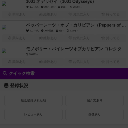
1001 オデッセイ（1001 Odysseys）
1人～5人
30分～60分
14歳～
2019年～
興味あり
経験あり
お気に入り
持ってる
ペッパーレーツ・オブ・カリビアン（Peppers of the Caribbean）
2人～4人
30分前後
8歳～
2018年～
興味あり
経験あり
お気に入り
持ってる
モノポリー：パイレーツオブカリビアン コレクターズエディション（Monopoly: Pirates of the Caribbean Collector's Edition）
2006年～
興味あり
経験あり
お気に入り
持ってる
クイック検索
登録状況
最近登録された順
紹介文あり
レビューあり
画像あり