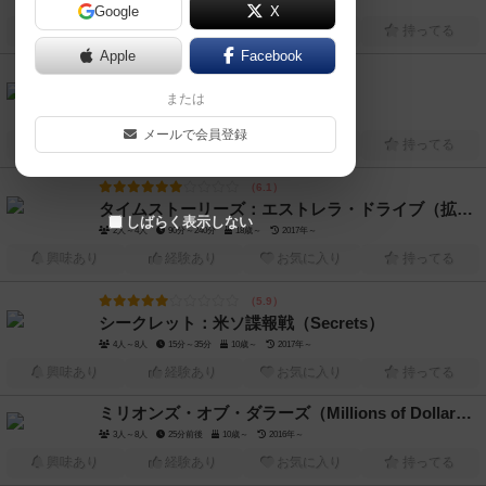
1人～4人
30分～60分
12歳～
2016年～
Google
X
興味あり
経験あり
お気に入り
持ってる
Apple
Facebook
6.1
エリジウム（Elysium）
または
2人～4人
60分前後
14歳～
2015年～
メールで会員登録
興味あり
経験あり
お気に入り
持ってる
6.1
タイムストーリーズ：エストレラ・ドライブ（拡張）（T.I.M.E Stories: Estrella Drive）
しばらく表示しない
2人～4人
90分～240分
18歳～
2017年～
興味あり
経験あり
お気に入り
持ってる
5.9
シークレット：米ソ諜報戦（Secrets）
4人～8人
15分～35分
10歳～
2017年～
興味あり
経験あり
お気に入り
持ってる
ミリオンズ・オブ・ダラーズ（Millions of Dollars ）
3人～8人
25分前後
10歳～
2016年～
興味あり
経験あり
お気に入り
持ってる