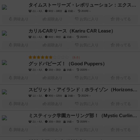
タイムストーリーズ・レボリューション：エクスペリエンス（TIME Stories Revolution: Experience）
2人～4人
60分～180分
10歳～
2019年～
興味あり
経験あり
お気に入り
持ってる
カリルCARリース（Kariru CAR Lease）
3人～4人
60分～90分
10歳～
2024年～
興味あり
経験あり
お気に入り
持ってる
6.0
グッドパピーズ！（Good Puppers）
2人～4人
15分～30分
14歳～
2020年～
興味あり
経験あり
お気に入り
持ってる
スピリット・アイランド：ホライゾン（Horizons of Spirit Island）
1人～3人
90分～120分
14歳～
2022年～
興味あり
経験あり
お気に入り
持ってる
ミスティック学園カーリング部！（Mystic Curling Club）
2人～4人
10分～30分
14歳～
2026年～
興味あり
経験あり
お気に入り
持ってる